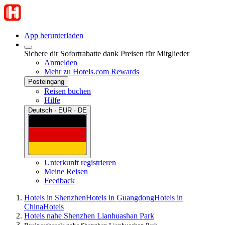
App herunterladen
Sichere dir Sofortrabatte dank Preisen für Mitglieder
Anmelden
Mehr zu Hotels.com Rewards
Posteingang
Reisen buchen
Hilfe
Deutsch · EUR · DE
Unterkunft registrieren
Meine Reisen
Feedback
Hotels in Shenzhen
Hotels in Guangdong
Hotels in
China
Hotels
Hotels nahe Shenzhen Lianhuashan Park