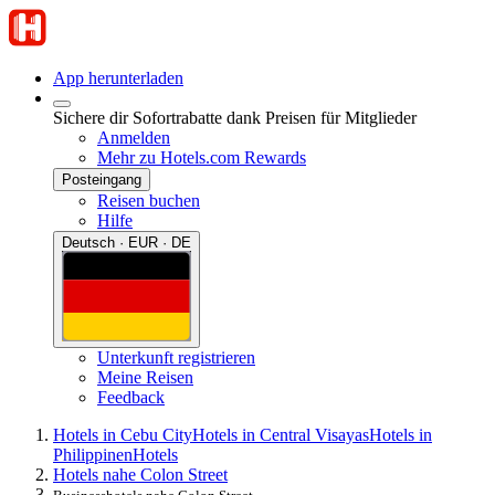
App herunterladen
Sichere dir Sofortrabatte dank Preisen für Mitglieder
Anmelden
Mehr zu Hotels.com Rewards
Posteingang
Reisen buchen
Hilfe
Deutsch · EUR · DE
Unterkunft registrieren
Meine Reisen
Feedback
Hotels in Cebu City
Hotels in Central Visayas
Hotels in
Philippinen
Hotels
Hotels nahe Colon Street