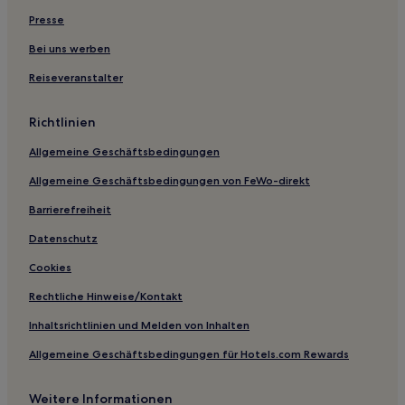
Presse
Luxus in Zona G
Lgbtqia-Freundliche in Chicó
Bei uns werben
Haustierfreundliche in Chicó
Reiseveranstalter
3-Sterne-Hotels in Suba
Richtlinien
4-Sterne-Hotels in Zona G
Allgemeine Geschäftsbedingungen
2-Sterne-Hotels in Usaquén
Allgemeine Geschäftsbedingungen von FeWo-direkt
5-Sterne-Hotels in Chicó
Barrierefreiheit
4-Sterne-Hotels in Zona T
3-Sterne-Hotels in Zona T
Datenschutz
5-Sterne-Hotels in Monserrate Hügel
Cookies
Hotels nahe Spanische Botschaft
Rechtliche Hinweise/Kontakt
Normandia: Hotels
Inhaltsrichtlinien und Melden von Inhalten
Hotels nahe Park Way
Allgemeine Geschäftsbedingungen für Hotels.com Rewards
Hotels nahe Bolsa de Valores de Colombia
Weitere Informationen
Hotels nahe Botschaft der Republik Costa Rica