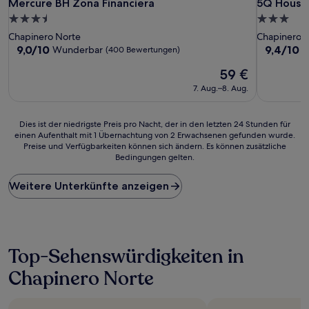
Mercure BH Zona Financiera
5Q House
Mercure BH Zona Financiera
5Q House
3.5-
3.0-
Sterne-
Sterne-
Chapinero Norte
Chapinero 
Unterkunft
Unterkunf
9.0
9.4
9,0/10
9,4/10
Wunderbar
A
(400 Bewertungen)
von
von
Der
59 €
10,
10,
Preis
Wunderbar,
Außergewö
7. Aug.–8. Aug.
beträgt
(400
(127
59 €
Bewertungen)
Bewertun
Dies
Dies ist der niedrigste Preis pro Nacht, der in den letzten 24 Stunden für
einen Aufenthalt mit 1 Übernachtung von 2 Erwachsenen gefunden wurde.
ist
Preise und Verfügbarkeiten können sich ändern. Es können zusätzliche
der
Bedingungen gelten.
niedrigste
Preis
Weitere Unterkünfte anzeigen
pro
Nacht,
der
in
den
letzten
Top-Sehenswürdigkeiten in
24 Stunden
Chapinero Norte
für
einen
Aufenthalt