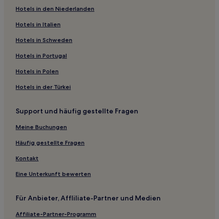
Hotels in den Niederlanden
Hotels mit Wellnessbereich in Zona T
Hotels in Italien
Business in Zona T
Hotels mit inbegriffenem Frühstück in Zona T
Hotels in Schweden
Günstige in Zona T
Hotels in Portugal
Familien in Zona T
Hotels in Polen
Hotels mit Parkplatz in Zona T
Hotels in der Türkei
Luxus in Zona T
Support und häufig gestellte Fragen
Hotels mit Parkplatz in Teusaquillo
Meine Buchungen
Günstige in Teusaquillo
Haustierfreundliche nahe Plaza de Lourdes
Häufig gestellte Fragen
Hotels mit inbegriffenem Frühstück in Bogotá
Kontakt
Business in Santa Ana
Eine Unterkunft bewerten
Günstige in Puente Aranda
Für Anbieter, Affliliate-Partner und Medien
Business in Zona G
Affiliate-Partner-Programm
Familien in Zona G