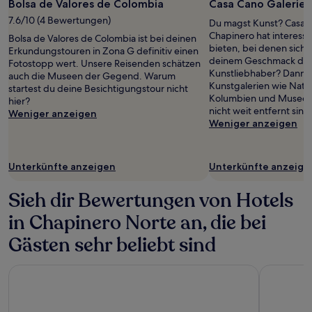
mit
Bolsa de Valores de Colombia
Casa Cano Galerie
1 Übernachtung
7.6/10 (4 Bewertungen)
Du magst Kunst? Casa C
von
Chapinero hat interess
Bolsa de Valores de Colombia ist bei deinen
2 Erwachsenen
bieten, bei denen sich
Erkundungstouren in Zona G definitiv einen
gefunden
deinem Geschmack dabe
Fotostopp wert. Unsere Reisenden schätzen
wurde.
Kunstliebhaber? Dann h
auch die Museen der Gegend. Warum
Preise
Kunstgalerien wie Nat
startest du deine Besichtigungstour nicht
und
Kolumbien und Museo B
hier?
Verfügbarkeiten
nicht weit entfernt sind
Weniger anzeigen
können
Weniger anzeigen
sich
ändern.
Es
können
Unterkünfte anzeigen
Unterkünfte anzeige
zusätzliche
Bedingungen
Sieh dir Bewertungen von Hotels
gelten.
in Chapinero Norte an, die bei
Gästen sehr beliebt sind
Hotel Habitel Select
GHL BIOX