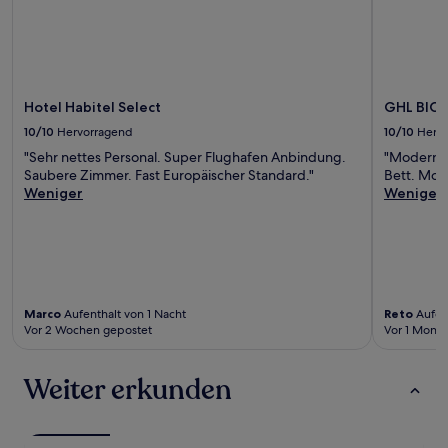
Hotel Habitel Select
GHL BIO
10/10
Hervorragend
10/10
Herv
"Sehr nettes Personal. Super Flughafen Anbindung.
"Modernes
Saubere Zimmer. Fast Europäischer Standard."
Bett. Mod
Weniger
Weniger
Marco
Aufenthalt von 1 Nacht
Reto
Aufen
Vor 2 Wochen gepostet
Vor 1 Monat
Weiter erkunden