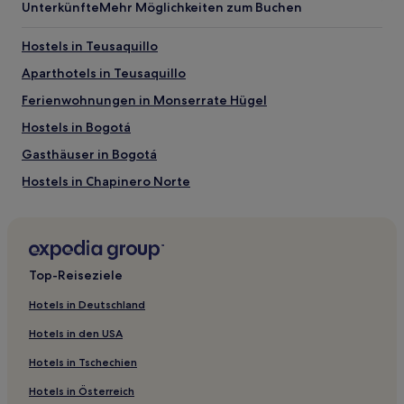
Unterkünfte
Mehr Möglichkeiten zum Buchen
Hostels in Teusaquillo
Aparthotels in Teusaquillo
Ferienwohnungen in Monserrate Hügel
Hostels in Bogotá
Gasthäuser in Bogotá
Hostels in Chapinero Norte
Aparthotels in Usaquén
Hostels in Usaquén
Günstige in Usaquén
Top-Reiseziele
Lgbtqia-Freundliche in Usaquén
Hotels in Deutschland
Familien in Usaquén
Hotels in den USA
Hotels mit inbegriffenem Frühstück in Chapinero Norte
Hotels in Tschechien
Günstige in Chapinero Norte
Hotels in Österreich
Haustierfreundliche in Los Mártires