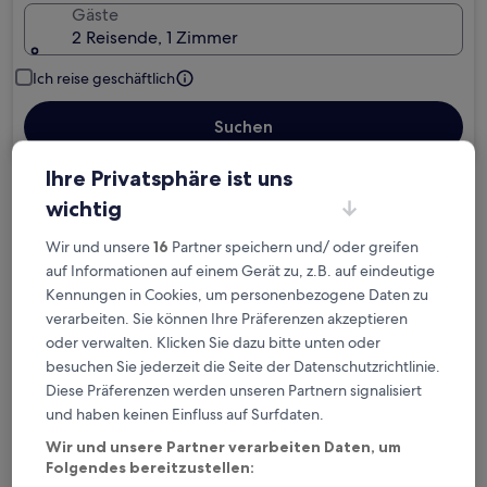
Gäste
2 Reisende, 1 Zimmer
Ich reise geschäftlich
Suchen
Ihre Privatsphäre ist uns
wichtig
Kostenlose Stornierung bei
Wir und unsere
16
Partner speichern und/ oder greifen
Planänderungen
auf Informationen auf einem Gerät zu, z.B. auf eindeutige
Kennungen in Cookies, um personenbezogene Daten zu
Verdiene Prämien für jede
verarbeiten. Sie können Ihre Präferenzen akzeptieren
wahrgenommene Übernachtung
oder verwalten. Klicken Sie dazu bitte unten oder
besuchen Sie jederzeit die Seite der Datenschutzrichtlinie.
Diese Präferenzen werden unseren Partnern signalisiert
Mehr sparen mit Preisen für Mitglieder
und haben keinen Einfluss auf Surfdaten.
Wir und unsere Partner verarbeiten Daten, um
Folgendes bereitzustellen: