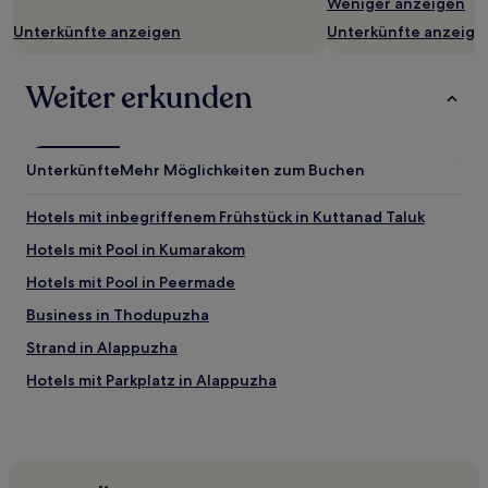
Weniger anzeigen
Es
können
Unterkünfte anzeigen
Unterkünfte anzeige
zusätzliche
Bedingungen
gelten.
Weiter erkunden
Unterkünfte
Mehr Möglichkeiten zum Buchen
Hotels mit inbegriffenem Frühstück in Kuttanad Taluk
Hotels mit Pool in Kumarakom
Hotels mit Pool in Peermade
Business in Thodupuzha
Strand in Alappuzha
Hotels mit Parkplatz in Alappuzha
Hotels mit Wellnessbereich in Alappuzha
Haustierfreundliche in Alappuzha
Hotels mit Parkplatz in Sea View Ward