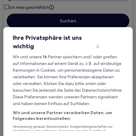
Ich reise geschäftlich
Suchen
Ihre Privatsphäre ist uns
Kostenlose Stornierung bei
wichtig
Planänderungen
Wir und unsere
16
Partner speichern und/ oder greifen
auf Informationen auf einem Gerät zu, z.B. auf eindeutige
Verdiene Prämien für jede
Kennungen in Cookies, um personenbezogene Daten zu
wahrgenommene Übernachtung
verarbeiten. Sie können Ihre Präferenzen akzeptieren
oder verwalten. Klicken Sie dazu bitte unten oder
Mehr sparen mit Preisen für Mitglieder
besuchen Sie jederzeit die Seite der Datenschutzrichtlinie.
Diese Präferenzen werden unseren Partnern signalisiert
und haben keinen Einfluss auf Surfdaten.
Wir und unsere Partner verarbeiten Daten, um
Überprüfe die Preise für diese Daten
Folgendes bereitzustellen:
Heute
Morgen
Verwendung genauer Standortdaten. Endgeräteeigenschaften zur
Identifikation aktiv abfragen. Speichern von oder Zugriff auf
6. Aug. - 7. Aug.
7. Aug. - 8. Aug.
Informationen auf einem Endgerät. Personalisierte Werbung und