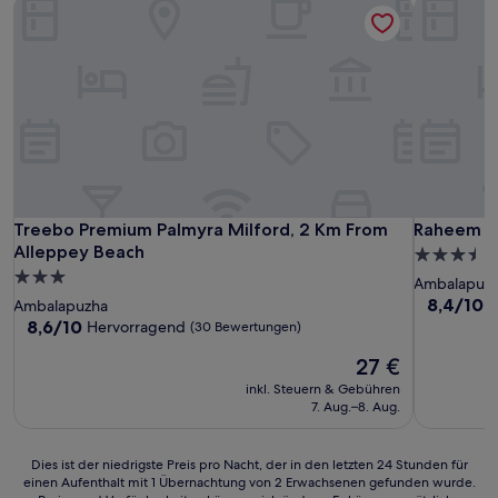
Treebo Premium Palmyra Milford, 2 Km From Alleppey Bea
Raheem Re
Treebo Premium Palmyra Milford, 2 Km From Alleppey Bea
Raheem Re
Treebo Premium Palmyra Milford, 2 Km From
Raheem R
Alleppey Beach
3.5-
3.0-
Sterne-
Ambalapuz
Sterne-
Unterkunf
8.4
8,4/10
S
Ambalapuzha
von
Unterkunft
8.6
8,6/10
Hervorragend
(30 Bewertungen)
10,
von
Der
Sehr
27 €
10,
Preis
gut,
Hervorragend,
inkl. Steuern & Gebühren
beträgt
(78
(30
7. Aug.–8. Aug.
27 €
Bewertun
Bewertungen)
Dies
Dies ist der niedrigste Preis pro Nacht, der in den letzten 24 Stunden für
einen Aufenthalt mit 1 Übernachtung von 2 Erwachsenen gefunden wurde.
ist