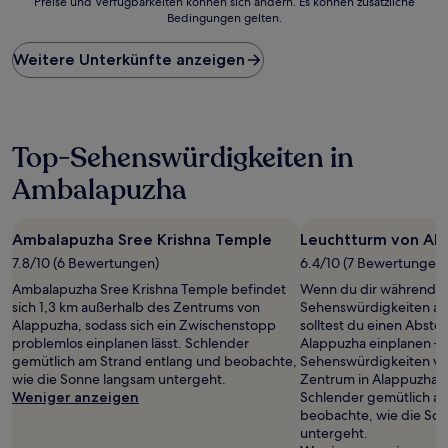
Preise und Verfügbarkeiten können sich ändern. Es können zusätzliche
der
Bedingungen gelten.
niedrigste
Preis
Weitere Unterkünfte anzeigen
pro
Nacht,
der
in
den
Top-Sehenswürdigkeiten in
letzten
24 Stunden
Ambalapuzha
für
einen
Aufenthalt
Ambalapuzha Sree Krishna Temple
Leuchtturm von Al
mit
1 Übernachtung
7.8/10 (6 Bewertungen)
6.4/10 (7 Bewertungen)
von
Ambalapuzha Sree Krishna Temple befindet
Wenn du dir während de
2 Erwachsenen
sich 1,3 km außerhalb des Zentrums von
Sehenswürdigkeiten an
gefunden
Alappuzha, sodass sich ein Zwischenstopp
solltest du einen Abste
wurde.
problemlos einplanen lässt. Schlender
Alappuzha einplanen – n
Preise
gemütlich am Strand entlang und beobachte,
Sehenswürdigkeiten vor
und
wie die Sonne langsam untergeht.
Zentrum in Alappuzha en
Verfügbarkeiten
Weniger anzeigen
Schlender gemütlich a
können
beobachte, wie die So
sich
untergeht.
ändern.