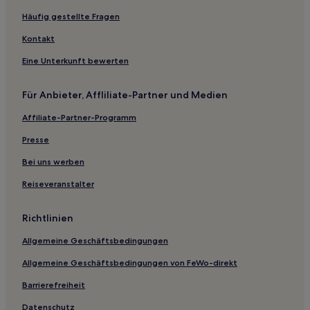
Luxus in Kottayam
Häufig gestellte Fragen
Strand in Ambalapuzha
Kontakt
Strand nahe Marari Beach
Eine Unterkunft bewerten
Hotels mit Fitnessbereich nahe Marari Beach
Für Anbieter, Affliliate-Partner und Medien
Luxus nahe Marari Beach
Affiliate-Partner-Programm
Günstige nahe Marari Beach
Hotels mit Parkplatz in Kollam
Presse
Luxus nahe Fort-Kochi-Strand
Bei uns werben
Familien in Maradu
Reiseveranstalter
Karthikappally Hotels
Richtlinien
Hotels nahe Edathua Church
Allgemeine Geschäftsbedingungen
Vayalar Hotels
Allgemeine Geschäftsbedingungen von FeWo-direkt
Hotels nahe Strand von Alappuzha
Hotels nahe Chitram Art Gallery
Barrierefreiheit
Pallam Hotels
Datenschutz