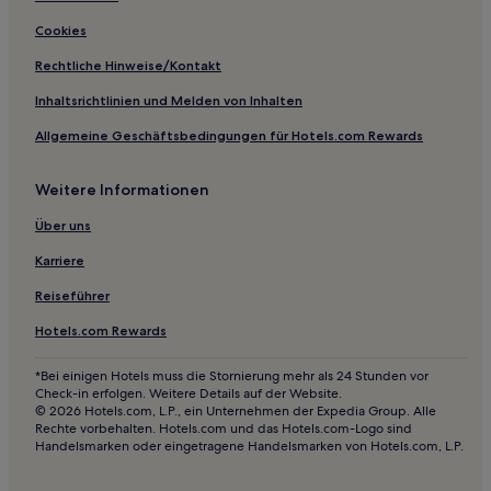
Mullakkal Hotels
Cookies
Hotels nahe Kerala Kathakali Centre
Rechtliche Hinweise/Kontakt
Shenoys Hotels
Inhaltsrichtlinien und Melden von Inhalten
Fort Kochi: Hotels
Allgemeine Geschäftsbedingungen für Hotels.com Rewards
Kollam Hotels
Weitere Informationen
Distrikt Kollam: Hotels
Hotels nahe Marine Drive
Über uns
Chamkkada Hotels
Karriere
Hotels nahe Kerala Folklore Museum
Reiseführer
Hotels nahe Chinesische Fischernetze
Hotels.com Rewards
Hotels nahe Pierce Leslie Bungalow
*Bei einigen Hotels muss die Stornierung mehr als 24 Stunden vor
Sasthamkotta Hotels
Check-in erfolgen. Weitere Details auf der Website.
© 2026 Hotels.com, L.P., ein Unternehmen der Expedia Group. Alle
Hotels nahe Vaikom Park
Rechte vorbehalten. Hotels.com und das Hotels.com-Logo sind
Handelsmarken oder eingetragene Handelsmarken von Hotels.com, L.P.
Hotels nahe Kumarakom Boat Jetty
Hotels nahe St. Andrew’s Basilica Arthunkal