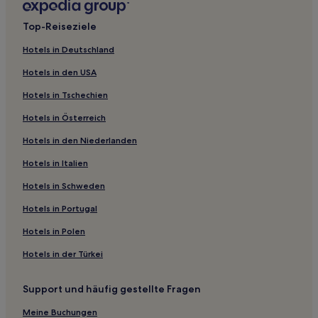
Hotels mit Pool in Mankombu
Top-Reiseziele
Günstige in Ernakulam District
Hotels in Deutschland
Familien in Kochi
Hotels in den USA
Hotels mit Pool in Kochi
Hotels in Tschechien
Hotels mit Wellnessbereich in Kochi
Hotels in Österreich
Günstige in Kochi
Hotels in den Niederlanden
Haustierfreundliche in Kochi
Hotels mit Küchenzeile in Kochi
Hotels in Italien
Hotels mit inbegriffenem Frühstück in Kochi
Hotels in Schweden
Luxus in Kochi
Hotels in Portugal
Günstige in Mararikulam
Hotels in Polen
Hotels mit Pool in Ernakulam
Hotels in der Türkei
Luxus in Ernakulam
Support und häufig gestellte Fragen
Hotels mit Parkplatz in Ernakulam
Hotels mit Pool in Kottayam
Meine Buchungen