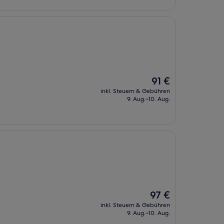
Der
91 €
Preis
inkl. Steuern & Gebühren
beträgt
9. Aug.–10. Aug.
91 €
Der
97 €
Preis
inkl. Steuern & Gebühren
beträgt
9. Aug.–10. Aug.
97 €