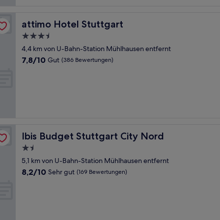
attimo Hotel Stuttgart
attimo Hotel Stuttgart
3.5-
Sterne-
4,4 km von U-Bahn-Station Mühlhausen entfernt
Unterkunft
7.8
7,8/10
Gut
(386 Bewertungen)
von
10,
Gut,
(386
Bewertungen)
Ibis Budget Stuttgart City Nord
Ibis Budget Stuttgart City Nord
1.5-
Sterne-
5,1 km von U-Bahn-Station Mühlhausen entfernt
Unterkunft
8.2
8,2/10
Sehr gut
(169 Bewertungen)
von
10,
Sehr
gut,
(169