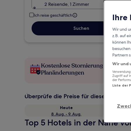
2 Reisende, 1 Zimmer
Ihre
Ich reise geschäftlich
Suchen
Wir und u
z.B. auf 
können Ihr
besuchen S
Partnern s
Wir und 
Kostenlose Stornierung bei
Planänderungen
Verwendung g
Zugriff auf 
der Perform
Liste der 
Überprüfe die Preise für diese Daten
Zwec
Heute
8. Aug. - 9. Aug.
Top 5 Hotels in der Nähe v