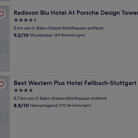
ttgart
Radisson Blu Hotel At Porsche Design Tower Stuttgart
Radisson Blu Hotel At Porsche Design Tower
4.5-
Sterne-
5 km von U-Bahn-Station Mühlhausen entfernt
Unterkunft
9.2
9,2/10
Wunderbar
(419 Bewertungen)
von
10,
Wunderbar,
(419
Bewertungen)
Best Western Plus Hotel Fellbach-Stuttgart
Best Western Plus Hotel Fellbach-Stuttgart
4.0-
Sterne-
4,7 km von U-Bahn-Station Mühlhausen entfernt
Unterkunft
8.8
8,8/10
Hervorragend
(372 Bewertungen)
von
10,
Hervorragend,
(372
Bewertungen)