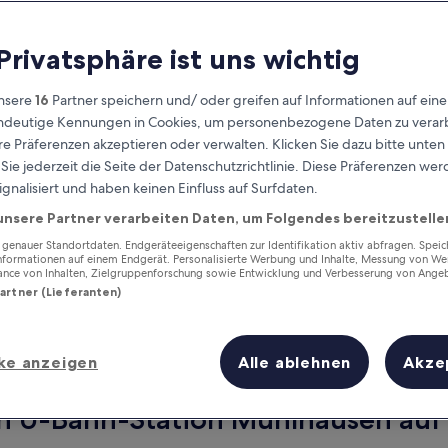
 Privatsphäre ist uns wichtig
nsere
16
Partner speichern und/ oder greifen auf Informationen auf ein
eindeutige Kennungen in Cookies, um personenbezogene Daten zu verarb
e Präferenzen akzeptieren oder verwalten. Klicken Sie dazu bitte unten
ie jederzeit die Seite der Datenschutzrichtlinie. Diese Präferenzen we
ignalisiert und haben keinen Einfluss auf Surfdaten.
unsere Partner verarbeiten Daten, um Folgendes bereitzustelle
Verdiene Prämien für jede
wahrgenommene Übernachtung
enauer Standortdaten. Endgeräteeigenschaften zur Identifikation aktiv abfragen. Spei
Informationen auf einem Endgerät. Personalisierte Werbung und Inhalte, Messung von We
ance von Inhalten, Zielgruppenforschung sowie Entwicklung und Verbesserung von Ange
Partner (Lieferanten)
ke anzeigen
Alle ablehnen
Akze
Morgen
Nächstes Wochenend
9. Aug. - 10. Aug.
14. Aug. - 16. Aug.
on U-Bahn-Station Mühlhausen auf 