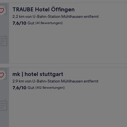
TRAUBE Hotel Öffingen
TRAUBE Hotel Öffingen
2,2 km von U-Bahn-Station Mühlhausen entfernt
7.6
7,6/10
Gut
(41 Bewertungen)
von
10,
Gut,
(41
Bewertungen)
mk | hotel stuttgart
mk | hotel stuttgart
2,9 km von U-Bahn-Station Mühlhausen entfernt
7.6
7,6/10
Gut
(412 Bewertungen)
von
10,
Gut,
(412
Bewertungen)