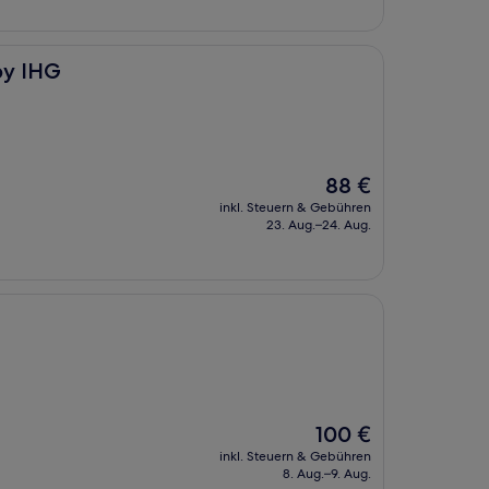
by IHG
Der
88 €
Preis
inkl. Steuern & Gebühren
beträgt
23. Aug.–24. Aug.
88 €
Der
100 €
Preis
inkl. Steuern & Gebühren
beträgt
8. Aug.–9. Aug.