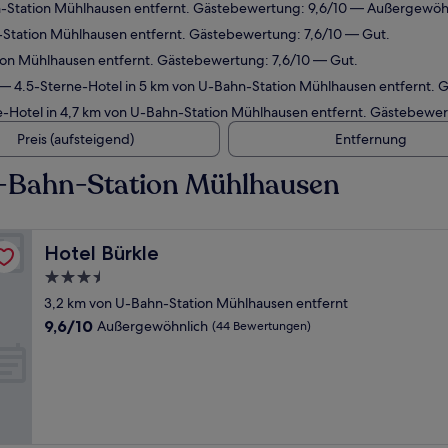
n-Station Mühlhausen entfernt. Gästebewertung: 9,6/10 — Außergewöh
-Station Mühlhausen entfernt. Gästebewertung: 7,6/10 — Gut.
ion Mühlhausen entfernt. Gästebewertung: 7,6/10 — Gut.
— 4.5-Sterne-Hotel in 5 km von U-Bahn-Station Mühlhausen entfernt.
-Hotel in 4,7 km von U-Bahn-Station Mühlhausen entfernt. Gästebewe
Preis (aufsteigend)
Entfernung
U-Bahn-Station Mühlhausen
Hotel Bürkle
Hotel Bürkle
3.5-
Sterne-
3,2 km von U-Bahn-Station Mühlhausen entfernt
Unterkunft
9.6
9,6/10
Außergewöhnlich
(44 Bewertungen)
von
10,
Außergewöhnlich,
(44
Bewertungen)