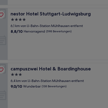
Bewertungen)
nestor Hotel Stuttgart-Ludwigsburg
nestor Hotel Stuttgart-Ludwigsburg
4.0-
Sterne-
6,1 km von U-Bahn-Station Mühlhausen entfernt
Unterkunft
8.8
8,8/10
Hervorragend
(598 Bewertungen)
von
10,
Hervorragend,
(598
Bewertungen)
campuszwei Hotel & Boardinghouse
campuszwei Hotel & Boardinghouse
3.0-
Sterne-
6,4 km von U-Bahn-Station Mühlhausen entfernt
Unterkunft
9.0
9,0/10
Wunderbar
(138 Bewertungen)
von
10,
Wunderbar,
(138
Bewertungen)