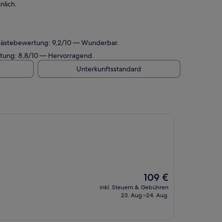
nlich.
 Gästebewertung: 9,2/10 — Wunderbar.
rtung: 8,8/10 — Hervorragend.
Unterkunftsstandard
Der
109 €
Preis
inkl. Steuern & Gebühren
beträgt
23. Aug.–24. Aug.
109 €