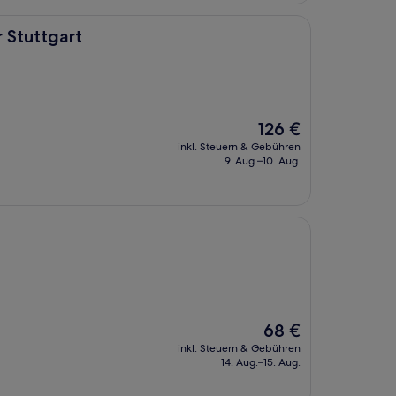
 Stuttgart
Der
126 €
Preis
inkl. Steuern & Gebühren
beträgt
9. Aug.–10. Aug.
126 €
Der
68 €
Preis
inkl. Steuern & Gebühren
beträgt
14. Aug.–15. Aug.
68 €