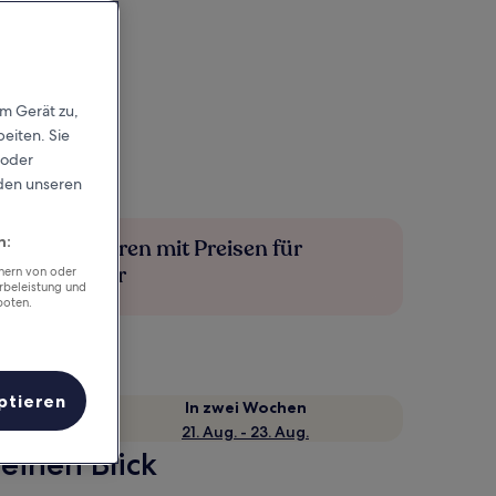
em Gerät zu,
eiten. Sie
 oder
rden unseren
n:
Mehr sparen mit Preisen für
Mitglieder
chern von oder
rbeleistung und
boten.
ptieren
e
In zwei Wochen
21. Aug. - 23. Aug.
einen Blick