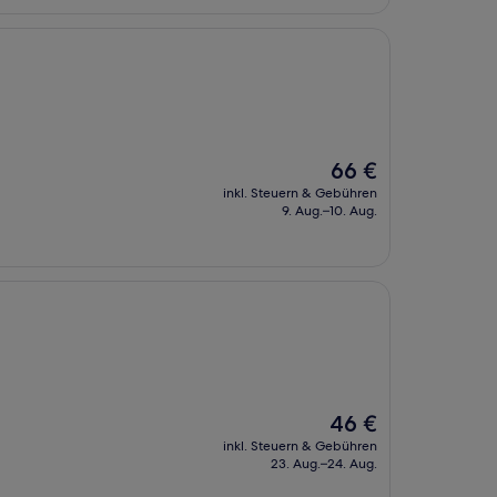
Der
66 €
Preis
inkl. Steuern & Gebühren
beträgt
9. Aug.–10. Aug.
66 €
Der
46 €
Preis
inkl. Steuern & Gebühren
beträgt
23. Aug.–24. Aug.
46 €