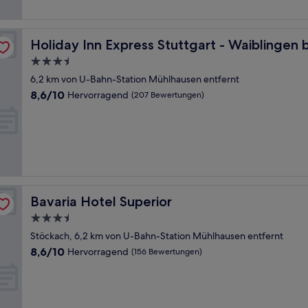
HG
Holiday Inn Express Stuttgart - Waiblingen by IHG
Holiday Inn Express Stuttgart - Waiblingen 
3.5-
Sterne-
6,2 km von U-Bahn-Station Mühlhausen entfernt
Unterkunft
8.6
8,6/10
Hervorragend
(207 Bewertungen)
von
10,
Hervorragend,
(207
Bewertungen)
Bavaria Hotel Superior
Bavaria Hotel Superior
3.5-
Sterne-
Stöckach, 6,2 km von U-Bahn-Station Mühlhausen entfernt
Unterkunft
8.6
8,6/10
Hervorragend
(156 Bewertungen)
von
10,
Hervorragend,
(156