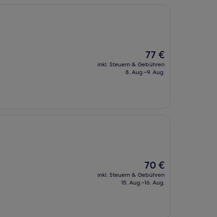
Der
77 €
Preis
inkl. Steuern & Gebühren
beträgt
8. Aug.–9. Aug.
77 €
Der
70 €
Preis
inkl. Steuern & Gebühren
beträgt
15. Aug.–16. Aug.
70 €