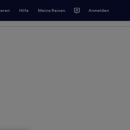
ieren
Hilfe
Meine Reisen
Anmelden