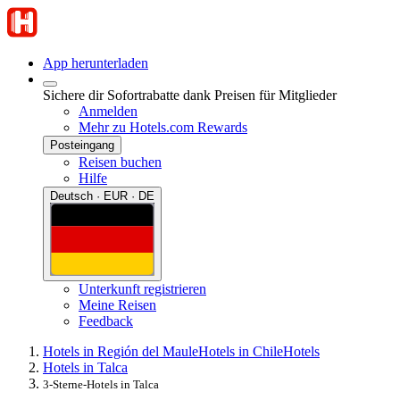
App herunterladen
Sichere dir Sofortrabatte dank Preisen für Mitglieder
Anmelden
Mehr zu Hotels.com Rewards
Posteingang
Reisen buchen
Hilfe
Deutsch · EUR · DE
Unterkunft registrieren
Meine Reisen
Feedback
Hotels in Región del Maule
Hotels in Chile
Hotels
Hotels in Talca
3-Sterne-Hotels in Talca