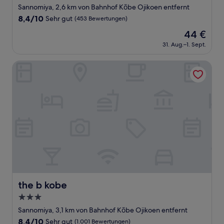
Sterne-
Sannomiya, 2,6 km von Bahnhof Kōbe Ojikoen entfernt
Unterkunft
8.4
8,4/10
Sehr gut
(453 Bewertungen)
von
Der
44 €
10,
Preis
Sehr
31. Aug.–1. Sept.
beträgt
gut,
44 €
(453
the b kobe
Bewertungen)
the b kobe
the b kobe
3.0-
Sterne-
Sannomiya, 3,1 km von Bahnhof Kōbe Ojikoen entfernt
Unterkunft
8.4
8,4/10
Sehr gut
(1.001 Bewertungen)