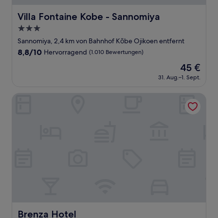
Villa Fontaine Kobe - Sannomiya
Villa Fontaine Kobe - Sannomiya
3.0-
Sterne-
Sannomiya, 2,4 km von Bahnhof Kōbe Ojikoen entfernt
Unterkunft
8.8
8,8/10
Hervorragend
(1.010 Bewertungen)
von
Der
45 €
10,
Preis
Hervorragend,
31. Aug.–1. Sept.
beträgt
(1.010
45 €
Bewertungen)
Brenza Hotel
Brenza Hotel
Brenza Hotel