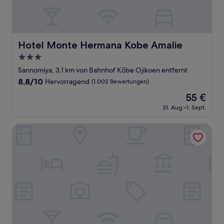
Hotel Monte Hermana Kobe Amalie
Hotel Monte Hermana Kobe Amalie
3.0-
Sterne-
Sannomiya, 3,1 km von Bahnhof Kōbe Ojikoen entfernt
Unterkunft
8.8
8,8/10
Hervorragend
(1.002 Bewertungen)
von
Der
55 €
10,
Preis
Hervorragend,
31. Aug.–1. Sept.
beträgt
(1.002
55 €
Bewertungen)
Kobe Luminous Hotel Sannomiya