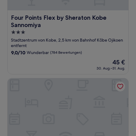
Four Points Flex by Sheraton Kobe Sannomiya
Four Points Flex by Sheraton Kobe
Sannomiya
3.0-
Sterne-
Stadtzentrum von Kobe, 2,5 km von Bahnhof Kōbe Ojikoen
Unterkunft
entfernt
9.0
9,0/10
Wunderbar
(784 Bewertungen)
von
Der
45 €
10,
Preis
Wunderbar,
30. Aug.–31. Aug.
beträgt
(784
45 €
Bewertungen)
The Royal Park Canvas Kobe Sannomiya