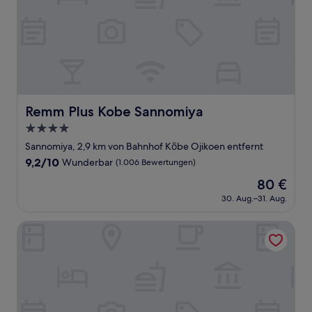
Remm Plus Kobe Sannomiya
Remm Plus Kobe Sannomiya
4.0-
Sterne-
Sannomiya, 2,9 km von Bahnhof Kōbe Ojikoen entfernt
Unterkunft
9.2
9,2/10
Wunderbar
(1.006 Bewertungen)
von
Der
80 €
10,
Preis
Wunderbar,
30. Aug.–31. Aug.
beträgt
(1.006
80 €
Bewertungen)
Hotel Monterey KOBE