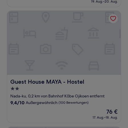
Sehr
19. Aug.–20. Aug.
beträgt
gut,
120 €
(55
Guest House MAYA - Hostel
Bewertungen)
Guest House MAYA - Hostel
Guest House MAYA - Hostel
2.0-
Sterne-
Nada-ku, 0,2 km von Bahnhof Kōbe Ojikoen entfernt
Unterkunft
9.4
9,4/10
Außergewöhnlich
(100 Bewertungen)
von
Der
76 €
10,
Preis
Außergewöhnlich,
17. Aug.–18. Aug.
beträgt
(100
76 €
Bewertungen)