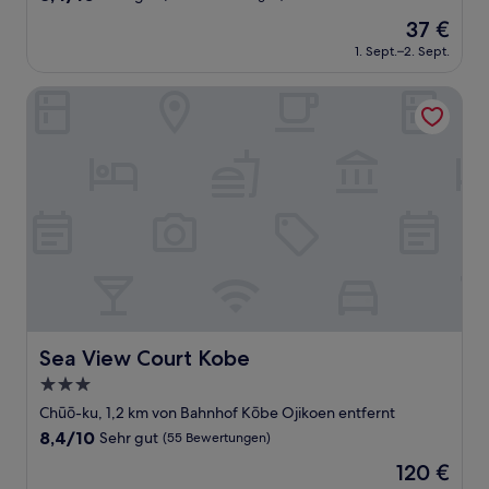
von
Der
37 €
10,
Preis
Sehr
1. Sept.–2. Sept.
beträgt
gut,
37 €
(1.001
Sea View Court Kobe
Bewertungen)
Sea View Court Kobe
Sea View Court Kobe
3.0-
Sterne-
Chūō-ku, 1,2 km von Bahnhof Kōbe Ojikoen entfernt
Unterkunft
8.4
8,4/10
Sehr gut
(55 Bewertungen)
von
Der
120 €
10,
Preis