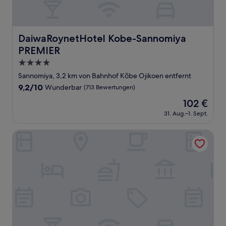
DaiwaRoynetHotel Kobe-Sannomiya PREMIER
DaiwaRoynetHotel Kobe-Sannomiya
PREMIER
4.0-
Sterne-
Sannomiya, 3,2 km von Bahnhof Kōbe Ojikoen entfernt
Unterkunft
9.2
9,2/10
Wunderbar
(713 Bewertungen)
von
Der
102 €
10,
Preis
Wunderbar,
31. Aug.–1. Sept.
beträgt
(713
102 €
Bewertungen)
Four Points Flex by Sheraton Kobe Sannomiya