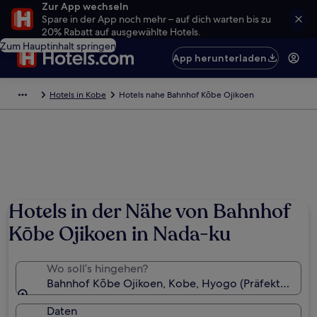
Zur App wechseln
Spare in der App noch mehr – auf dich warten bis zu
20% Rabatt auf ausgewählte Hotels.
Zum Hauptinhalt springen
App herunterladen
Hotels in Kobe
Hotels nahe Bahnhof Kōbe Ojikoen
Hotels in der Nähe von Bahnhof
Kōbe Ojikoen in Nada-ku
Wo soll’s hingehen?
Bahnhof Kōbe Ojikoen, Kobe, Hyogo (Präfektur), Ja
Daten