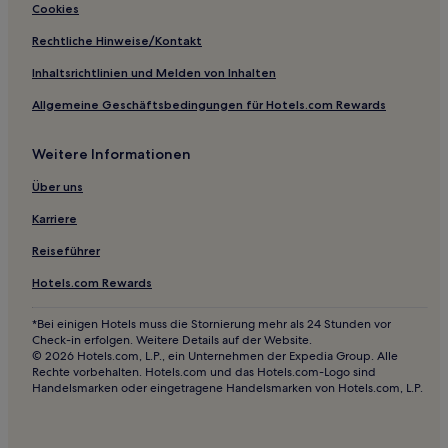
Cookies
Hotels mit inbegriffenem Frühstück in Himeji
Rechtliche Hinweise/Kontakt
Familien in Awaji
Inhaltsrichtlinien und Melden von Inhalten
3-Sterne-Hotels in Kobe
Allgemeine Geschäftsbedingungen für Hotels.com Rewards
4-Sterne-Hotels in Kobe
3-Sterne-Hotels in Himeji
Weitere Informationen
Über uns
Karriere
Reiseführer
Hotels.com Rewards
*Bei einigen Hotels muss die Stornierung mehr als 24 Stunden vor
Check-in erfolgen. Weitere Details auf der Website.
© 2026 Hotels.com, L.P., ein Unternehmen der Expedia Group. Alle
Rechte vorbehalten. Hotels.com und das Hotels.com-Logo sind
Handelsmarken oder eingetragene Handelsmarken von Hotels.com, L.P.