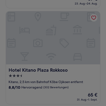
Preis
Hervorragend,
23. Aug.–24. Aug.
beträgt
(149
57 €
Bewertungen)
Hotel Kitano Plaza Rokkoso
Hotel Kitano Plaza Rokkoso
Hotel Kitano Plaza Rokkoso
3.5-
Sterne-
Kitano, 2,5 km von Bahnhof Kōbe Ojikoen entfernt
Unterkunft
8.8
8,8/10
Hervorragend
(302 Bewertungen)
von
Der
65 €
10,
Preis
Hervorragend,
31. Aug.–1. Sept.
beträgt
(302