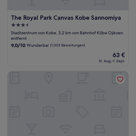
The Royal Park Canvas Kobe Sannomiya
The Royal Park Canvas Kobe Sannomiya
3.5-
Sterne-
Stadtzentrum von Kobe, 3,2 km von Bahnhof Kōbe Ojikoen
Unterkunft
entfernt
9.0
9,0/10
Wunderbar
(1.003 Bewertungen)
von
Der
63 €
10,
Preis
Wunderbar,
31. Aug.–1. Sept.
beträgt
(1.003
63 €
Bewertungen)
Villa Fontaine Kobe - Sannomiya