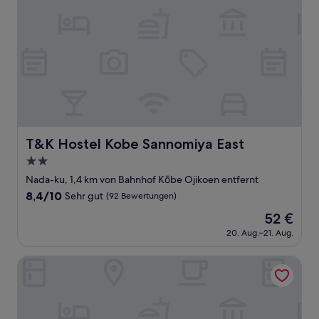
T&K Hostel Kobe Sannomiya East
T&K Hostel Kobe Sannomiya East
2.0-
Sterne-
Nada-ku, 1,4 km von Bahnhof Kōbe Ojikoen entfernt
Unterkunft
8.4
8,4/10
Sehr gut
(92 Bewertungen)
von
Der
52 €
10,
Preis
Sehr
20. Aug.–21. Aug.
beträgt
gut,
52 €
(92
Remm Plus Kobe Sannomiya
Bewertungen)