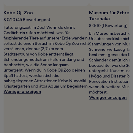
Kobe Ōji Zoo
Museum für Schrei
Takenaka
8.0/10 (45 Bewertungen)
8.0/10 (1 Bewertung)
Fütterungszeit im Zoo! Wenn du dir ins
Gedächtnis rufen möchtest, was für
Ein Museumsbesuch dar
faszinierende Tiere auf unserer Erde wandeln,
Urlaubscheckliste nicht
solltest du einen Besuch im Kobe Ōji Zoo nicht
Sammlungen von Muse
versäumen, der nur (2,7 km vom
Schreinerwerkzeug Tak
Stadtzentrum von Kobe entfernt liegt.
bestimmt genau das Rich
Schlender gemütlich am Hafen entlang und
Schlender gemütlich a
beobachte, wie die Sonne langsam
beobachte, wie die So
untergeht. Wenn du in Kobe Ōji Zoo deinen
untergeht. Kunstmuseu
Spaß hattest, werden dich die
Hyōgo und Disaster Re
nahegelegenen Attraktionen Kobe Nunobiki
Renovation Institution s
Kräutergarten und átoa Aquarium begeistern.
wenn du weitere Muse
Weniger anzeigen
möchtest.
Weniger anzeigen