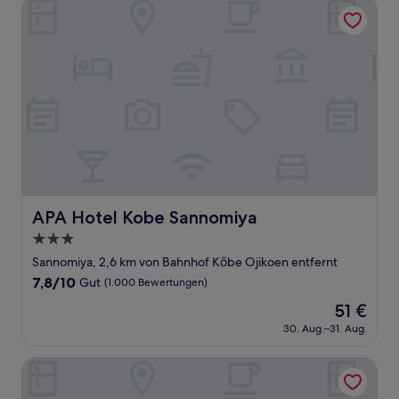
APA Hotel Kobe Sannomiya
APA Hotel Kobe Sannomiya
APA Hotel Kobe Sannomiya
3.0-
Sterne-
Sannomiya, 2,6 km von Bahnhof Kōbe Ojikoen entfernt
Unterkunft
7.8
7,8/10
Gut
(1.000 Bewertungen)
von
Der
51 €
10,
Preis
Gut,
30. Aug.–31. Aug.
beträgt
(1.000
51 €
Bewertungen)
T&K Hostel Kobe Sannomiya East