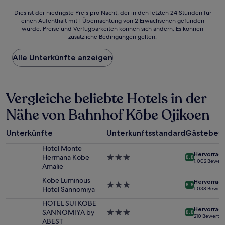
65 €
Bewertungen)
Dies
Dies ist der niedrigste Preis pro Nacht, der in den letzten 24 Stunden für
einen Aufenthalt mit 1 Übernachtung von 2 Erwachsenen gefunden
ist
wurde. Preise und Verfügbarkeiten können sich ändern. Es können
der
zusätzliche Bedingungen gelten.
niedrigste
Preis
Alle Unterkünfte anzeigen
pro
Nacht,
der
in
Vergleiche beliebte Hotels in der
den
letzten
Nähe von Bahnhof Kōbe Ojikoen
24 Stunden
für
einen
Unterkünfte
Unterkunftsstandard
Gästebew
Aufenthalt
mit
Hotel Monte
Hervorrag
1 Übernachtung
Hermana Kobe
3.0-
8.8
1.002 Bewer
von
Amalie
Sterne-
2 Erwachsenen
Unterkunft
Kobe Luminous
Hervorrag
gefunden
3.0-
8.8
Hotel Sannomiya
1.038 Bewer
wurde.
Sterne-
Preise
Unterkunft
HOTEL SUI KOBE
Hervorrag
und
SANNOMIYA by
3.0-
8.8
210 Bewertu
Verfügbarkeiten
ABEST
Sterne-