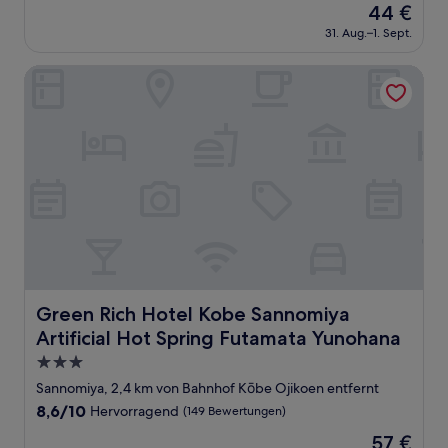
Der
44 €
10,
Preis
Hervorragend,
31. Aug.–1. Sept.
beträgt
(519
44 €
Bewertungen)
Green Rich Hotel Kobe Sannomiya Artificial Hot Spring F
Green Rich Hotel Kobe Sannomiya Artificial Hot Spring
Green Rich Hotel Kobe Sannomiya
Artificial Hot Spring Futamata Yunohana
3.0-
Sterne-
Sannomiya, 2,4 km von Bahnhof Kōbe Ojikoen entfernt
Unterkunft
8.6
8,6/10
Hervorragend
(149 Bewertungen)
von
Der
57 €
10,