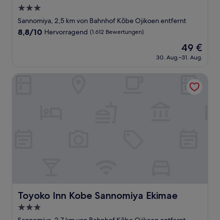
3.0-
Sterne-
Sannomiya, 2,5 km von Bahnhof Kōbe Ojikoen entfernt
Unterkunft
8.8
8,8/10
Hervorragend
(1.612 Bewertungen)
von
Der
49 €
10,
Preis
Hervorragend,
30. Aug.–31. Aug.
beträgt
(1.612
49 €
Bewertungen)
Toyoko Inn Kobe Sannomiya Ekimae
Toyoko Inn Kobe Sannomiya Ekimae
Toyoko Inn Kobe Sannomiya Ekimae
3.0-
Sterne-