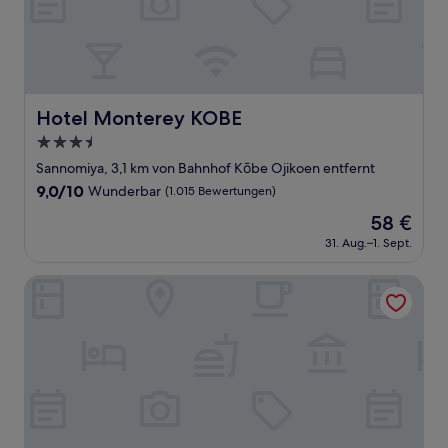
Hotel Monterey KOBE
Hotel Monterey KOBE
3.5-
Sterne-
Sannomiya, 3,1 km von Bahnhof Kōbe Ojikoen entfernt
Unterkunft
9.0
9,0/10
Wunderbar
(1.015 Bewertungen)
von
Der
58 €
10,
Preis
Wunderbar,
31. Aug.–1. Sept.
beträgt
(1.015
58 €
Bewertungen)
DaiwaRoynetHotel Kobe-Sannomiya PREMIER