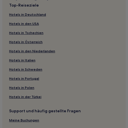
Hotels nahe Tempel Kaiseiji
Top-Reiseziele
Hyogo: Hotels
Hotels in Deutschland
Taka Hotels
Hotels in den USA
Hotels nahe Bahnhof Kōbe
Hotels in Tschechien
Kako Bezirk: Hotels
Hotels in Österreich
Hotels nahe Tempel Kiyomizudera
Hotels in den Niederlanden
Tsukaguchi: Hotels
Kobe Hotels
Hotels in Italien
Hotels nahe Bahnhof Mukonoso
Hotels in Schweden
Hotels nahe Station Shin-Kōbe
Hotels in Portugal
Takasago Hotels
Hotels in Polen
Hotels nahe Universität Kōbe
Hotels in der Türkei
Inami Hotels
Support und häufig gestellte Fragen
Hotels nahe Tempel Hosenbo
Hotels nahe Berg Kabuto
Meine Buchungen