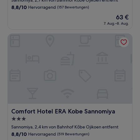
Sannomiya, 2,7 km von Bahnhof Kōbe Ojikoen entfernt
Unterkunft
8.8
8,8/10
Hervorragend
(157 Bewertungen)
von
Der
63 €
10,
Preis
Hervorragend,
7. Aug.–8. Aug.
beträgt
(157
63 €
Bewertungen)
Comfort Hotel ERA Kobe Sannomiya
Comfort Hotel ERA Kobe Sannomiya
Comfort Hotel ERA Kobe Sannomiya
3.0-
Sterne-
Sannomiya, 2,4 km von Bahnhof Kōbe Ojikoen entfernt
Unterkunft
8.8
8,8/10
Hervorragend
(519 Bewertungen)
von