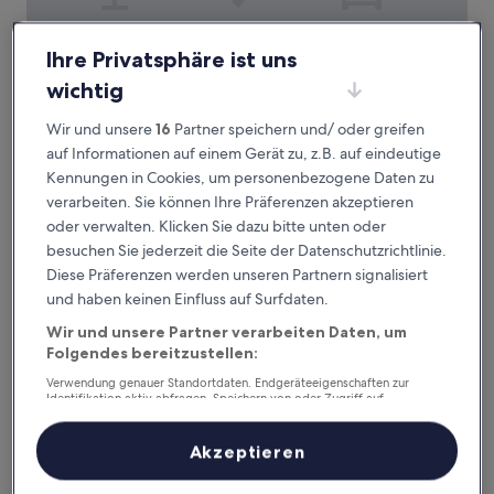
Kobe Luminous Hotel Sannomiya
Kobe Luminous Hotel Sannomiya
Ihre Privatsphäre ist uns
3.0-
wichtig
Sterne-
Sannomiya, 3,1 km von Bahnhof Kōbe Ojikoen entfernt
Unterkunft
Wir und unsere
16
Partner speichern und/ oder greifen
8.8
8,8/10
Hervorragend
(1.038 Bewertungen)
von
auf Informationen auf einem Gerät zu, z.B. auf eindeutige
Der
52 €
10,
Kennungen in Cookies, um personenbezogene Daten zu
Preis
Hervorragend,
16. Aug.–17. Aug.
verarbeiten. Sie können Ihre Präferenzen akzeptieren
beträgt
(1.038
52 €
oder verwalten. Klicken Sie dazu bitte unten oder
Bewertungen)
HOTEL SUI KOBE SANNOMIYA by ABEST
besuchen Sie jederzeit die Seite der Datenschutzrichtlinie.
Diese Präferenzen werden unseren Partnern signalisiert
und haben keinen Einfluss auf Surfdaten.
Wir und unsere Partner verarbeiten Daten, um
Folgendes bereitzustellen:
Verwendung genauer Standortdaten. Endgeräteeigenschaften zur
Identifikation aktiv abfragen. Speichern von oder Zugriff auf
Informationen auf einem Endgerät. Personalisierte Werbung und
Inhalte, Messung von Werbeleistung und der Performance von Inhalten,
Zielgruppenforschung sowie Entwicklung und Verbesserung von
Akzeptieren
Angeboten.
Liste der Partner (Lieferanten)