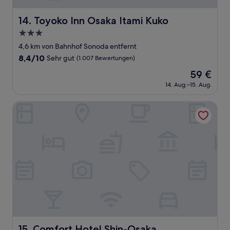
Toyoko Inn Osaka Itami Kuko
14. Toyoko Inn Osaka Itami Kuko
3.0-
Sterne-
4,6 km von Bahnhof Sonoda entfernt
Unterkunft
8.4
8,4/10
Sehr gut
(1.007 Bewertungen)
von
Der
59 €
10,
Preis
Sehr
14. Aug.–15. Aug.
beträgt
gut,
59 €
(1.007
Comfort Hotel Shin-Osaka
Bewertungen)
Comfort Hotel Shin-Osaka
15. Comfort Hotel Shin-Osaka