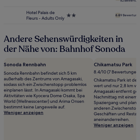
82 Bewertun
ändern.
Sterne-
Es
Unterkunft
Hotel Palais de
können
2.0-
6.8
9 Bewertung
Fleurs - Adults Only
zusätzliche
Sterne-
Bedingungen
Unterkunft
gelten.
Andere Sehenswürdigkeiten in
der Nähe von: Bahnhof Sonoda
Sonoda Rennbahn
Chikamatsu Park
8.4/10 (7 Bewertungen)
Sonoda Rennbahn befindet sich 5 km
außerhalb des Zentrums von Amagasaki,
Chikamatsu Park ist def
sodass sich ein Zwischenstopp problemlos
wert und nur 2,8 km v
einplanen lässt. In Amagasaki kommt bei
Amagasaki entfernt ge
Aktivitäten wie Kyocera Dome Osaka, Spa
Nachmittag mit einem 
World (Wellnesscenter) und Arima Onsen
Spaziergang und plane
bestimmt keine Langeweile auf.
anderen Zwischenstopp 
Weniger anzeigen
Geschäften und Restaura
aneinanderreihen.
Weniger anzeigen