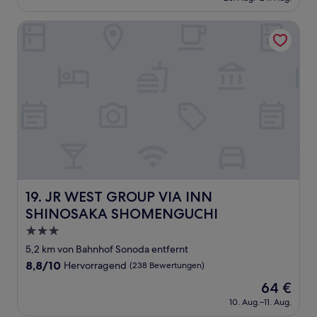
beträgt
(77
45 €
Bewertungen)
JR WEST GROUP VIA INN SHINOSAKA SHOMENGUCHI
JR WEST GROUP VIA INN SHINOSAKA SHOMENGUCHI
19. JR WEST GROUP VIA INN
SHINOSAKA SHOMENGUCHI
3.0-
Sterne-
5,2 km von Bahnhof Sonoda entfernt
Unterkunft
8.8
8,8/10
Hervorragend
(238 Bewertungen)
von
Der
64 €
10,
Preis
Hervorragend,
10. Aug.–11. Aug.
beträgt
(238