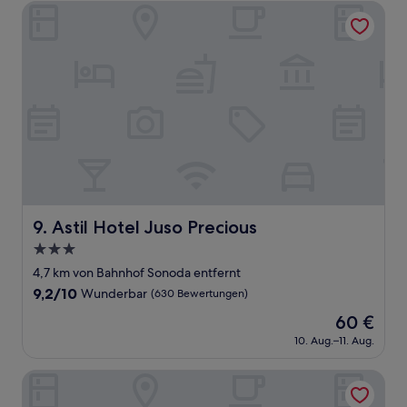
Bewertungen)
Astil Hotel Juso Precious
Astil Hotel Juso Precious
9. Astil Hotel Juso Precious
3.0-
Sterne-
4,7 km von Bahnhof Sonoda entfernt
Unterkunft
9.2
9,2/10
Wunderbar
(630 Bewertungen)
von
Der
60 €
10,
Preis
Wunderbar,
10. Aug.–11. Aug.
beträgt
(630
60 €
Bewertungen)
Miyako Hotel Amagasaki