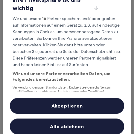
wichtig
Hotel Vischio Amagasaki
2. Hotel Vischio Amagasaki
Wir und unsere
16
Partner speichern und/ oder greifen
3.5-
auf Informationen auf einem Gerät zu, z.B. auf eindeutige
Sterne-
2,6 km von Bahnhof Sonoda entfernt
Kennungen in Cookies, um personenbezogene Daten zu
Unterkunft
9.2
9,2/10
Wunderbar
(540 Bewertungen)
verarbeiten. Sie können Ihre Präferenzen akzeptieren
von
Der
oder verwalten. Klicken Sie dazu bitte unten oder
95 €
10,
Preis
besuchen Sie jederzeit die Seite der Datenschutzrichtlinie.
Wunderbar,
23. Aug.–24. Aug.
beträgt
(540
Diese Präferenzen werden unseren Partnern signalisiert
95 €
Bewertungen)
Grand Fine Toyonaka Minami
und haben keinen Einfluss auf Surfdaten.
Wir und unsere Partner verarbeiten Daten, um
Folgendes bereitzustellen:
Verwendung genauer Standortdaten. Endgeräteeigenschaften zur
Identifikation aktiv abfragen. Speichern von oder Zugriff auf
Informationen auf einem Endgerät. Personalisierte Werbung und
Inhalte, Messung von Werbeleistung und der Performance von Inhalten,
Zielgruppenforschung sowie Entwicklung und Verbesserung von
Akzeptieren
Angeboten.
Liste der Partner (Lieferanten)
Alle ablehnen