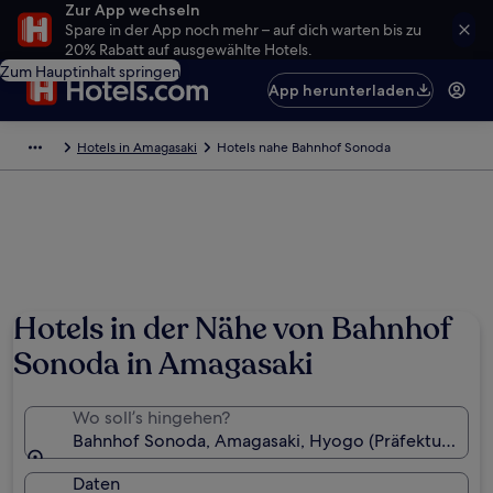
Zur App wechseln
Spare in der App noch mehr – auf dich warten bis zu
20% Rabatt auf ausgewählte Hotels.
Zum Hauptinhalt springen
App herunterladen
Hotels in Amagasaki
Hotels nahe Bahnhof Sonoda
Hotels in der Nähe von Bahnhof
Sonoda in Amagasaki
Wo soll’s hingehen?
Bahnhof Sonoda, Amagasaki, Hyogo (Präfektur), Jap
Daten