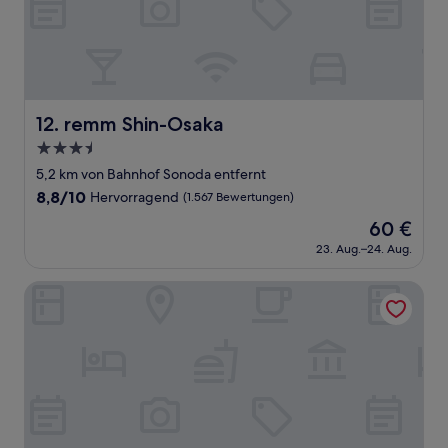
remm Shin-Osaka
12. remm Shin-Osaka
3.5-
Sterne-
5,2 km von Bahnhof Sonoda entfernt
Unterkunft
8.8
8,8/10
Hervorragend
(1.567 Bewertungen)
von
Der
60 €
10,
Preis
Hervorragend,
23. Aug.–24. Aug.
beträgt
(1.567
60 €
Bewertungen)
APA Hotel Shin Osaka Esaka Ekimae