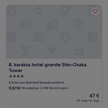
(691
54 €
Bewertungen)
karaksa hotel grande Shin-Osaka Tower
karaksa hotel grande Shin-Osaka Tower
8. karaksa hotel grande Shin-Osaka
Tower
4.0-
Sterne-
4,8 km von Bahnhof Sonoda entfernt
Unterkunft
9.2
9,2/10
Wunderbar
(2.488 Bewertungen)
von
Der
47 €
10,
Preis
Wunderbar,
30. Aug.–31. Aug.
beträgt
(2.488
47 €