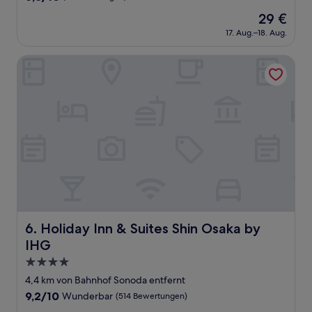
von
Der
29 €
10,
Preis
(9
17. Aug.–18. Aug.
beträgt
Bewertungen)
29 €
Holiday Inn & Suites Shin Osaka by IHG
Holiday Inn & Suites Shin Osaka by IHG
6. Holiday Inn & Suites Shin Osaka by
IHG
4.0-
Sterne-
4,4 km von Bahnhof Sonoda entfernt
Unterkunft
9.2
9,2/10
Wunderbar
(514 Bewertungen)
von