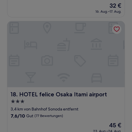
von
Der
32 €
10,
Preis
Hervorragend,
16. Aug.–17. Aug.
beträgt
(413
32 €
Bewertungen)
HOTEL felice Osaka Itami airport
HOTEL felice Osaka Itami airport
18. HOTEL felice Osaka Itami airport
3.0-
Sterne-
3,4 km von Bahnhof Sonoda entfernt
Unterkunft
7.6
7,6/10
Gut
(77 Bewertungen)
von
Der
45 €
10,
Preis
Gut,
23. Aug.–24. Aug.