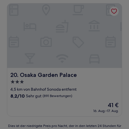
64 €
Bewertungen)
Osaka Garden Palace
Osaka Garden Palace
20. Osaka Garden Palace
3.0-
Sterne-
4,5 km von Bahnhof Sonoda entfernt
Unterkunft
8.2
8,2/10
Sehr gut
(891 Bewertungen)
von
Der
41 €
10,
Preis
Sehr
16. Aug.–17. Aug.
beträgt
gut,
41 €
(891
Dies
Dies ist der niedrigste Preis pro Nacht, der in den letzten 24 Stunden für
Bewertungen)