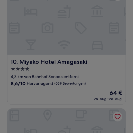
Miyako Hotel Amagasaki
10. Miyako Hotel Amagasaki
4.0-
Sterne-
4,3 km von Bahnhof Sonoda entfernt
Unterkunft
8.6
8,6/10
Hervorragend
(639 Bewertungen)
von
Der
64 €
10,
Preis
Hervorragend,
25. Aug.–26. Aug.
beträgt
(639
64 €
Bewertungen)
Guest House NOW TRAVEL ShinOsaka