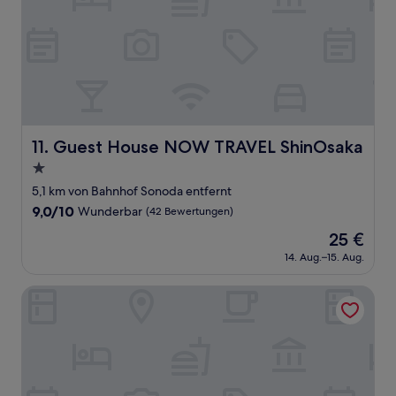
Guest House NOW TRAVEL ShinOsaka
11. Guest House NOW TRAVEL ShinOsaka
1.0-
Stern-
5,1 km von Bahnhof Sonoda entfernt
Unterkunft
9.0
9,0/10
Wunderbar
(42 Bewertungen)
von
Der
25 €
10,
Preis
Wunderbar,
14. Aug.–15. Aug.
beträgt
(42
25 €
Bewertungen)
remm Shin-Osaka