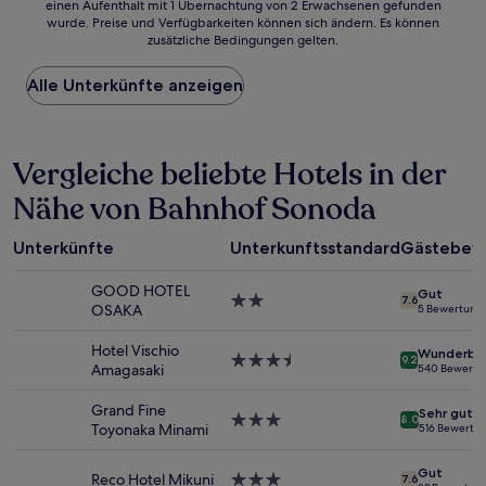
einen Aufenthalt mit 1 Übernachtung von 2 Erwachsenen gefunden
ist
wurde. Preise und Verfügbarkeiten können sich ändern. Es können
der
zusätzliche Bedingungen gelten.
niedrigste
Preis
Alle Unterkünfte anzeigen
pro
Nacht,
der
in
Vergleiche beliebte Hotels in der
den
letzten
Nähe von Bahnhof Sonoda
24 Stunden
für
einen
Unterkünfte
Unterkunftsstandard
Gästebew
Aufenthalt
mit
GOOD HOTEL
Gut
1 Übernachtung
2.0-
7.6
OSAKA
5 Bewertung
von
Sterne-
2 Erwachsenen
Unterkunft
Hotel Vischio
Wunderba
gefunden
3.5-
9.2
Amagasaki
540 Bewertu
wurde.
Sterne-
Preise
Unterkunft
Grand Fine
Sehr gut
und
3.0-
8.0
Toyonaka Minami
516 Bewertu
Verfügbarkeiten
Sterne-
können
Unterkunft
Gut
sich
Reco Hotel Mikuni
3.0-
7.6