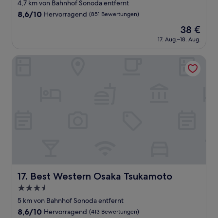
Sterne-
4,7 km von Bahnhof Sonoda entfernt
Unterkunft
8.6
8,6/10
Hervorragend
(851 Bewertungen)
von
Der
38 €
10,
Preis
Hervorragend,
17. Aug.–18. Aug.
beträgt
(851
38 €
Bewertungen)
Best Western Osaka Tsukamoto
Best Western Osaka Tsukamoto
17. Best Western Osaka Tsukamoto
3.5-
Sterne-
5 km von Bahnhof Sonoda entfernt
Unterkunft
8.6
8,6/10
Hervorragend
(413 Bewertungen)