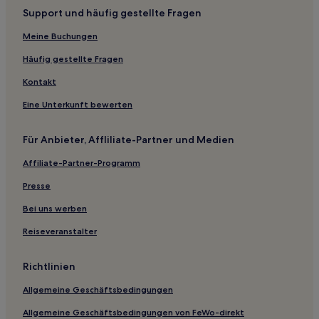
Hotels nahe Tempel Kaiseiji
Support und häufig gestellte Fragen
Hyogo: Hotels
Meine Buchungen
Taka Hotels
Häufig gestellte Fragen
Hotels nahe Bahnhof Kōbe
Kontakt
Kako Bezirk: Hotels
Eine Unterkunft bewerten
Hotels nahe Tempel Kiyomizudera
Tsukaguchi: Hotels
Für Anbieter, Affliliate-Partner und Medien
Kobe Hotels
Affiliate-Partner-Programm
Hotels nahe Bahnhof Mukonoso
Presse
Hotels nahe Station Shin-Kōbe
Bei uns werben
Takasago Hotels
Reiseveranstalter
Hotels nahe Universität Kōbe
Inami Hotels
Richtlinien
Hotels nahe Tempel Hosenbo
Allgemeine Geschäftsbedingungen
Hotels nahe Schrein von Himeji
Allgemeine Geschäftsbedingungen von FeWo-direkt