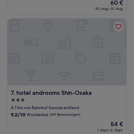
Der
60 €
10,
Preis
Wunderbar,
30. Aug.–31. Aug.
beträgt
(514
60 €
Bewertungen)
hotel androoms Shin-Osaka
hotel androoms Shin-Osaka
7. hotel androoms Shin-Osaka
3.0-
Sterne-
4,7 km von Bahnhof Sonoda entfernt
Unterkunft
9.2
9,2/10
Wunderbar
(691 Bewertungen)
von
Der
54 €
10,
Preis
Wunderbar,
1. Sept.–2. Sept.
beträgt