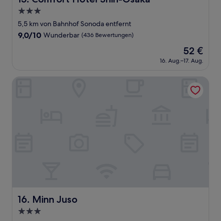
3.0-
Sterne-
5,5 km von Bahnhof Sonoda entfernt
Unterkunft
9.0
9,0/10
Wunderbar
(436 Bewertungen)
von
Der
52 €
10,
Preis
Wunderbar,
16. Aug.–17. Aug.
beträgt
(436
52 €
Bewertungen)
Minn Juso
Minn Juso
16. Minn Juso
3.0-