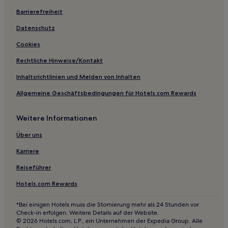
Hotels nahe Berg Kabuto
Barrierefreiheit
Hotels nahe Kitaharima-Yokamura-Park
Datenschutz
Hotels nahe Bahnhof Akashi
Cookies
Ihozaki Hotels
Rechtliche Hinweise/Kontakt
Hotels nahe Kobe-Sanda Premium Outlets®
Inhaltsrichtlinien und Melden von Inhalten
4-Sterne-Hotels in Kobe
Allgemeine Geschäftsbedingungen für Hotels.com Rewards
3-Sterne-Hotels in Kobe
3-Sterne-Hotels in Himeji
Weitere Informationen
Über uns
Karriere
Reiseführer
Hotels.com Rewards
*Bei einigen Hotels muss die Stornierung mehr als 24 Stunden vor
Check-in erfolgen. Weitere Details auf der Website.
© 2026 Hotels.com, L.P., ein Unternehmen der Expedia Group. Alle