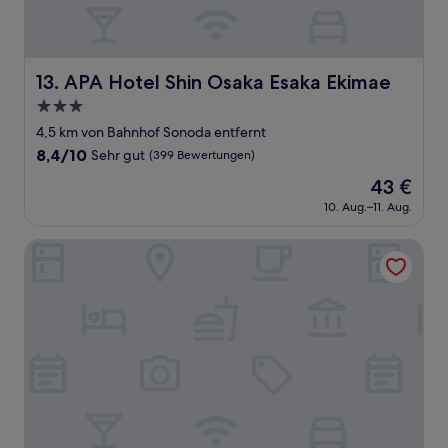
APA Hotel Shin Osaka Esaka Ekimae
13. APA Hotel Shin Osaka Esaka Ekimae
3.0-
Sterne-
4,5 km von Bahnhof Sonoda entfernt
Unterkunft
8.4
8,4/10
Sehr gut
(399 Bewertungen)
von
Der
43 €
10,
Preis
Sehr
10. Aug.–11. Aug.
beträgt
gut,
43 €
(399
Toyoko Inn Osaka Itami Kuko
Bewertungen)