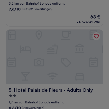
Sterne-
3,2 km von Bahnhof Sonoda entfernt
Unterkunft
7.6
7,6/10
Gut
(82 Bewertungen)
von
Der
63 €
10,
Preis
Gut,
23. Aug.–24. Aug.
beträgt
(82
63 €
Bewertungen)
Hotel Palais de Fleurs - Adults Only
Hotel Palais de Fleurs - Adults Only
5. Hotel Palais de Fleurs - Adults Only
2.0-
Sterne-
1,7 km von Bahnhof Sonoda entfernt
Unterkunft
6.8
6,8/10
(9 Bewertungen)