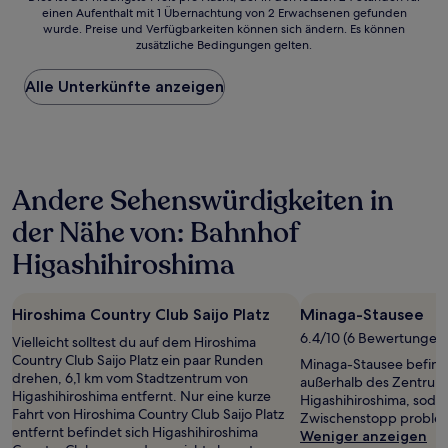
einen Aufenthalt mit 1 Übernachtung von 2 Erwachsenen gefunden
ist
wurde. Preise und Verfügbarkeiten können sich ändern. Es können
der
zusätzliche Bedingungen gelten.
niedrigste
Preis
Alle Unterkünfte anzeigen
pro
Nacht,
der
in
den
letzten
Andere Sehenswürdigkeiten in
24 Stunden
für
der Nähe von: Bahnhof
einen
Aufenthalt
Higashihiroshima
mit
1 Übernachtung
von
Hiroshima Country Club Saijo Platz
Minaga-Stausee
2 Erwachsenen
6.4/10 (6 Bewertungen
gefunden
Vielleicht solltest du auf dem Hiroshima
wurde.
Country Club Saijo Platz ein paar Runden
Minaga-Stausee befinde
Preise
drehen, 6,1 km vom Stadtzentrum von
außerhalb des Zentrum
und
Higashihiroshima entfernt. Nur eine kurze
Higashihiroshima, sodas
Verfügbarkeiten
Fahrt von Hiroshima Country Club Saijo Platz
Zwischenstopp probleml
können
entfernt befindet sich Higashihiroshima
Weniger anzeigen
sich