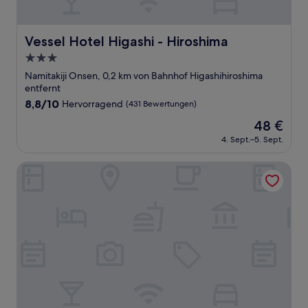
Vessel Hotel Higashi - Hiroshima
Vessel Hotel Higashi - Hiroshima
3.0-
Sterne-
Namitakiji Onsen, 0,2 km von Bahnhof Higashihiroshima
Unterkunft
entfernt
8.8
8,8/10
Hervorragend
(431 Bewertungen)
von
Der
48 €
10,
Preis
Hervorragend,
4. Sept.–5. Sept.
beträgt
(431
48 €
Bewertungen)
Bar39