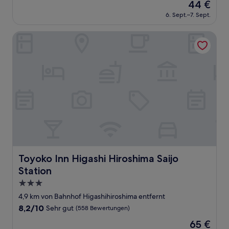
Der
44 €
10,
Preis
Gut,
6. Sept.–7. Sept.
beträgt
(95
44 €
Bewertungen)
Toyoko Inn Higashi Hiroshima Saijo Station
Toyoko Inn Higashi Hiroshima Saijo Station
Toyoko Inn Higashi Hiroshima Saijo
Station
3.0-
Sterne-
4,9 km von Bahnhof Higashihiroshima entfernt
Unterkunft
8.2
8,2/10
Sehr gut
(558 Bewertungen)
von
Der
65 €
10,