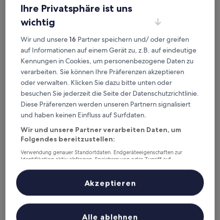
Überprüfe die Preise für diese Daten
Ihre Privatsphäre ist uns
wichtig
Heute
Morgen
8. Aug. - 9. Aug.
9. Aug. - 10. Aug.
Wir und unsere
16
Partner speichern und/ oder greifen
Nächstes Wochenende
In zwei Wochen
auf Informationen auf einem Gerät zu, z.B. auf eindeutige
14. Aug. - 16. Aug.
21. Aug. - 23. Aug.
Kennungen in Cookies, um personenbezogene Daten zu
verarbeiten. Sie können Ihre Präferenzen akzeptieren
Empfohlene Unterkünfte
Preis (aufsteigend)
Ent
oder verwalten. Klicken Sie dazu bitte unten oder
besuchen Sie jederzeit die Seite der Datenschutzrichtlinie.
Deine Ausgangsbasis nahe
Diese Präferenzen werden unseren Partnern signalisiert
Bahnhof Higashihiroshima
und haben keinen Einfluss auf Surfdaten.
Wir und unsere Partner verarbeiten Daten, um
Folgendes bereitzustellen:
Toyoko Inn Higashi Hiroshima Station
Verwendung genauer Standortdaten. Endgeräteeigenschaften zur
Identifikation aktiv abfragen. Speichern von oder Zugriff auf
Informationen auf einem Endgerät. Personalisierte Werbung und
Inhalte, Messung von Werbeleistung und der Performance von Inhalten,
Zielgruppenforschung sowie Entwicklung und Verbesserung von
Akzeptieren
Angeboten.
Liste der Partner (Lieferanten)
Alle ablehnen