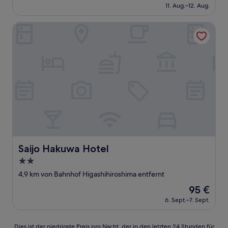
Preis
Sehr
11. Aug.–12. Aug.
beträgt
gut,
65 €
(558
Saijo Hakuwa Hotel
Bewertungen)
Saijo Hakuwa Hotel
Saijo Hakuwa Hotel
2.0-
Sterne-
4,9 km von Bahnhof Higashihiroshima entfernt
Unterkunft
Der
95 €
Preis
6. Sept.–7. Sept.
beträgt
95 €
Dies
Dies ist der niedrigste Preis pro Nacht, der in den letzten 24 Stunden für