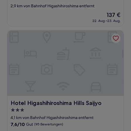
Sterne-
2,9 km von Bahnhof Higashihiroshima entfernt
Unterkunft
Der
137 €
Preis
22. Aug.–23. Aug.
beträgt
137 €
Hotel Higashihiroshima Hills Saijyo
Hotel Higashihiroshima Hills Saijyo
Hotel Higashihiroshima Hills Saijyo
3.0-
Sterne-
4,1 km von Bahnhof Higashihiroshima entfernt
Unterkunft
7.6
7,6/10
Gut
(95 Bewertungen)
von