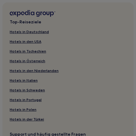
Gasthäuser in Hiroshima
Ryokans in Hiroshima
Top-Reiseziele
Günstige in Onomichi
Hotels in Deutschland
Familien nahe Hiroshima Central Shopping Einkaufsmeile
Hotels in den USA
Hotels mit inbegriffenem Frühstück nahe Hiroshima
Central Shopping Einkaufsmeile
Hotels in Tschechien
Familien in Hatsukaichi
Hotels in Österreich
Familien in Präfektur Hiroshima
Hotels in den Niederlanden
Günstige nahe Saka Bayside Beach
Hotels in Italien
Hotels mit inbegriffenem Frühstück in Hiroshima
Hotels in Schweden
Hotels mit Pool in Hiroshima
Hotels in Portugal
Familien in Hiroshima
Hotels in Polen
Hotels mit Fitnessbereich in Hiroshima
Hotels in der Türkei
Präfektur Hiroshima: Hotels
Hotels nahe Mazda Museum
Support und häufig gestellte Fragen