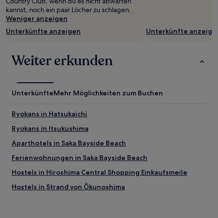
Country Club, wenn du es nicht abwarten
ändern.
kannst, noch ein paar Löcher zu schlagen.
Es
Weniger anzeigen
können
Unterkünfte anzeigen
Unterkünfte anzeige
zusätzliche
Bedingungen
gelten.
Weiter erkunden
Unterkünfte
Mehr Möglichkeiten zum Buchen
Ryokans in Hatsukaichi
Ryokans in Itsukushima
Aparthotels in Saka Bayside Beach
Ferienwohnungen in Saka Bayside Beach
Hostels in Hiroshima Central Shopping Einkaufsmeile
Hostels in Strand von Ōkunoshima
Ferienwohnungen in Hiroshima
Hostels in Hiroshima