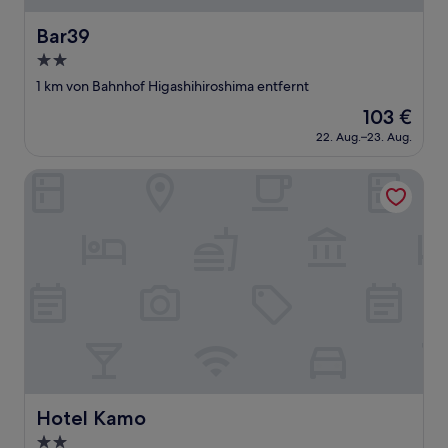
Bar39
Bar39
2.0-
Sterne-
1 km von Bahnhof Higashihiroshima entfernt
Unterkunft
Der
103 €
Preis
22. Aug.–23. Aug.
beträgt
103 €
Hotel Kamo
Hotel Kamo
Hotel Kamo
2.0-