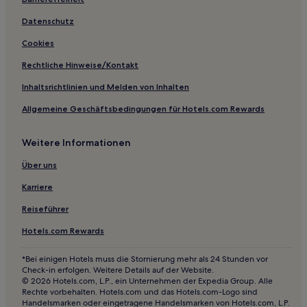
Hotels nahe Station Dobashi
Datenschutz
Setodacho Setoda Hotels
Cookies
Sera: Hotels
Hotels nahe Ōkunoshima Poison Gas Museum
Rechtliche Hinweise/Kontakt
Ōkunoshima: Hotels
Inhaltsrichtlinien und Melden von Inhalten
Enoura Hotels
Allgemeine Geschäftsbedingungen für Hotels.com Rewards
Nagarekawacho: Hotels
Weitere Informationen
Hotels nahe Bahnhof Nishi-Hiroshima
Über uns
Fuchu-Shi Hotels
Karriere
Sera Hotels
Asakita-Ku: Hotels
Reiseführer
Ōmachi: Hotels
Hotels.com Rewards
Hotels nahe Station Hakushima Light Rail
*Bei einigen Hotels muss die Stornierung mehr als 24 Stunden vor
Check-in erfolgen. Weitere Details auf der Website.
3-Sterne-Hotels in Higashihiroshima
© 2026 Hotels.com, L.P., ein Unternehmen der Expedia Group. Alle
2-Sterne-Hotels in Itsukushima
Rechte vorbehalten. Hotels.com und das Hotels.com-Logo sind
Handelsmarken oder eingetragene Handelsmarken von Hotels.com, L.P.