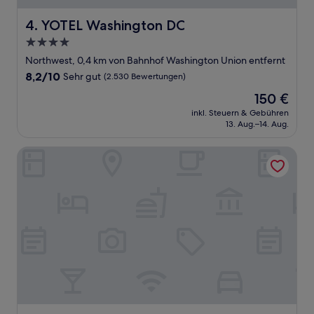
YOTEL Washington DC
4. YOTEL Washington DC
4.0-
Sterne-
Northwest, 0,4 km von Bahnhof Washington Union entfernt
Unterkunft
8.2
8,2/10
Sehr gut
(2.530 Bewertungen)
von
Der
150 €
10,
Preis
Sehr
inkl. Steuern & Gebühren
beträgt
13. Aug.–14. Aug.
gut,
150 €
(2.530
Bewertungen)
Hilton Washington DC Capitol Hill