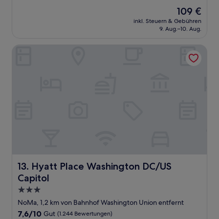
von
Der
109 €
10,
Preis
Hervorragend,
inkl. Steuern & Gebühren
beträgt
9. Aug.–10. Aug.
(5.373
109 €
Bewertungen)
Hyatt Place Washington DC/US Capitol
Hyatt Place Washington DC/US Capitol
13. Hyatt Place Washington DC/US
Capitol
3.0-
Sterne-
NoMa, 1,2 km von Bahnhof Washington Union entfernt
Unterkunft
7.6
7,6/10
Gut
(1.244 Bewertungen)