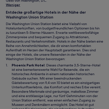
Geist von Washington, D.C.
Weniger
Entdecke großartige Hotels in der Nähe der
Washington Union Station
Die Washington Union Station bietet eine Vielzahl von
Hotelunterkünften, von budgetfreundlichen Optionen bis hin
zu luxuriösen 5-Sterne-Häusern. Erwarte wettbewerbsfähige
Zimmerpreise und bequemen Zugang zu Attraktionen,
Restaurants und Verkehrsmitteln. Hotels in der Nähe bieten eine
Reihe von Annehmlichkeiten, die dir einen komfortablen
Aufenthalt im Herzen der Hauptstadt garantieren. Dies sind
einige der Hotels, die unsere Reisenden in der Nähe der
Washington Union Station bevorzugen:
W
Phoenix Park Hotel
: Dieses charmante 3,5-Sterne-Hotel
i
ist eine bemerkenswerte Wahl für Reisende, die ein
r
historisches Ambiente in einem nationalen historischen
d
Gebäude suchen. Mit einer beeindruckenden
i
Gästebewertung von 9,4 von 10 bietet es ein einzigartiges
n
Unterkunftserlebnis, das Komfort und reiches Erbe vereint.
e
Besondere Merkmale sind geräumige, makellose Zimmer
i
und eine erstklassige Lage, nur fünf Gehminuten von der
n
Union Station entfernt, was einen einfachen Zugang zu
e
Museen und Denkmälern ermöglicht. Das Hotel ist gut
m