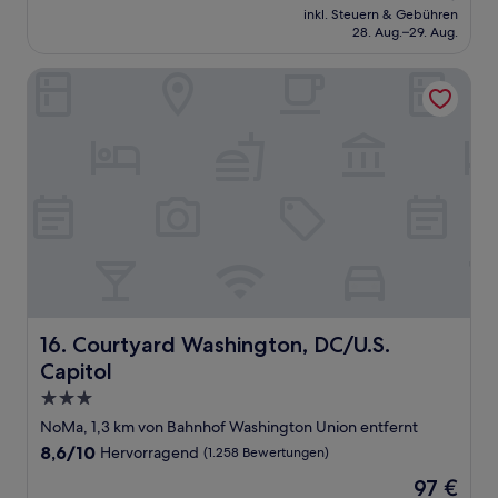
Preis
Wunderbar,
inkl. Steuern & Gebühren
beträgt
28. Aug.–29. Aug.
(1.015
136 €
Bewertungen)
Courtyard Washington, DC/U.S. Capitol
Courtyard Washington, DC/U.S. Capitol
16. Courtyard Washington, DC/U.S.
Capitol
3.0-
Sterne-
NoMa, 1,3 km von Bahnhof Washington Union entfernt
Unterkunft
8.6
8,6/10
Hervorragend
(1.258 Bewertungen)
von
Der
97 €
10,