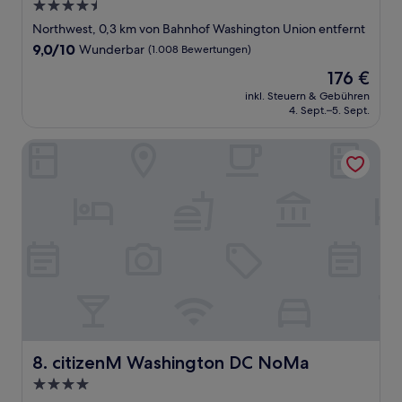
4.5-
Sterne-
Northwest, 0,3 km von Bahnhof Washington Union entfernt
Unterkunft
9.0
9,0/10
Wunderbar
(1.008 Bewertungen)
von
Der
176 €
10,
Preis
Wunderbar,
inkl. Steuern & Gebühren
beträgt
4. Sept.–5. Sept.
(1.008
176 €
Bewertungen)
citizenM Washington DC NoMa
citizenM Washington DC NoMa
8. citizenM Washington DC NoMa
4.0-