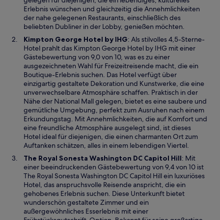
gelegen für diejenigen, die ein lebendiges, kulturelles
n
Erlebnis wünschen und gleichzeitig die Annehmlichkeiten
e
der nahe gelegenen Restaurants, einschließlich des
u
beliebten Dubliner in der Lobby, genießen möchten.
e
W
Kimpton George Hotel by IHG
: Als stilvolles 4,5-Sterne-
n
i
Hotel prahlt das Kimpton George Hotel by IHG mit einer
F
r
Gästebewertung von 9,0 von 10, was es zu einer
e
d
ausgezeichneten Wahl für Freizeitreisende macht, die ein
n
i
Boutique-Erlebnis suchen. Das Hotel verfügt über
s
n
einzigartig gestaltete Dekoration und Kunstwerke, die eine
t
e
unverwechselbare Atmosphäre schaffen. Praktisch in der
e
i
Nähe der National Mall gelegen, bietet es eine saubere und
r
n
gemütliche Umgebung, perfekt zum Ausruhen nach einem
g
e
Erkundungstag. Mit Annehmlichkeiten, die auf Komfort und
e
m
eine freundliche Atmosphäre ausgelegt sind, ist dieses
ö
n
Hotel ideal für diejenigen, die einen charmanten Ort zum
f
e
Auftanken schätzen, alles in einem lebendigen Viertel.
f
u
W
The Royal Sonesta Washington DC Capitol Hill
: Mit
n
e
i
einer beeindruckenden Gästebewertung von 9,4 von 10 ist
e
n
r
The Royal Sonesta Washington DC Capitol Hill ein luxuriöses
t
F
d
Hotel, das anspruchsvolle Reisende anspricht, die ein
e
i
gehobenes Erlebnis suchen. Diese Unterkunft bietet
n
n
wunderschön gestaltete Zimmer und ein
s
e
außergewöhnliches Esserlebnis mit einer
t
i