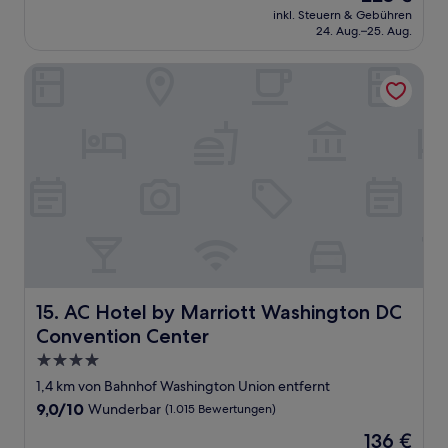
Preis
Sehr
inkl. Steuern & Gebühren
beträgt
24. Aug.–25. Aug.
gut,
223 €
(891
Bewertungen)
AC Hotel by Marriott Washington DC Convention Center
AC Hotel by Marriott Washington DC Convention Cente
15. AC Hotel by Marriott Washington DC
Convention Center
4.0-
Sterne-
1,4 km von Bahnhof Washington Union entfernt
Unterkunft
9.0
9,0/10
Wunderbar
(1.015 Bewertungen)
von
Der
136 €
10,