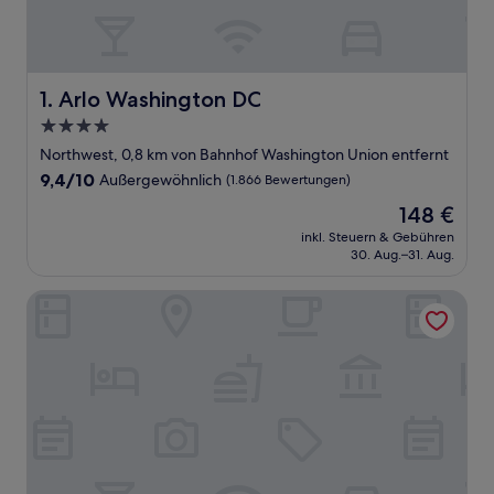
Arlo Washington DC
1. Arlo Washington DC
4.0-
Sterne-
Northwest, 0,8 km von Bahnhof Washington Union entfernt
Unterkunft
9.4
9,4/10
Außergewöhnlich
(1.866 Bewertungen)
von
Der
148 €
10,
Preis
Außergewöhnlich,
inkl. Steuern & Gebühren
beträgt
30. Aug.–31. Aug.
(1.866
148 €
Bewertungen)
Phoenix Park Hotel