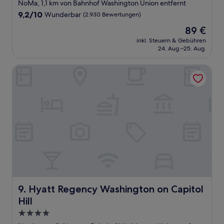
Sterne-
NoMa, 1,1 km von Bahnhof Washington Union entfernt
Unterkunft
9.2
9,2/10
Wunderbar
(2.930 Bewertungen)
von
Der
89 €
10,
Preis
Wunderbar,
inkl. Steuern & Gebühren
beträgt
24. Aug.–25. Aug.
(2.930
89 €
Bewertungen)
Hyatt Regency Washington on Capitol Hill
Hyatt Regency Washington on Capitol Hill
9. Hyatt Regency Washington on Capitol
Hill
4.0-