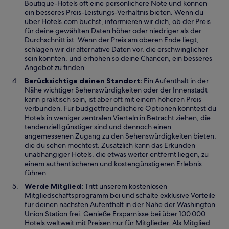
Boutique-Hotels oft eine persönlichere Note und können
ein besseres Preis-Leistungs-Verhältnis bieten. Wenn du
über Hotels.com buchst, informieren wir dich, ob der Preis
für deine gewählten Daten höher oder niedriger als der
Durchschnitt ist. Wenn der Preis am oberen Ende liegt,
schlagen wir dir alternative Daten vor, die erschwinglicher
sein könnten, und erhöhen so deine Chancen, ein besseres
Angebot zu finden.
Berücksichtige deinen Standort:
Ein Aufenthalt in der
Nähe wichtiger Sehenswürdigkeiten oder der Innenstadt
kann praktisch sein, ist aber oft mit einem höheren Preis
verbunden. Für budgetfreundlichere Optionen könntest du
Hotels in weniger zentralen Vierteln in Betracht ziehen, die
tendenziell günstiger sind und dennoch einen
angemessenen Zugang zu den Sehenswürdigkeiten bieten,
die du sehen möchtest. Zusätzlich kann das Erkunden
unabhängiger Hotels, die etwas weiter entfernt liegen, zu
einem authentischeren und kostengünstigeren Erlebnis
führen.
Werde Mitglied:
Tritt unserem kostenlosen
Mitgliedschaftsprogramm bei und schalte exklusive Vorteile
für deinen nächsten Aufenthalt in der Nähe der Washington
Union Station frei. Genieße Ersparnisse bei über 100.000
Hotels weltweit mit Preisen nur für Mitglieder. Als Mitglied