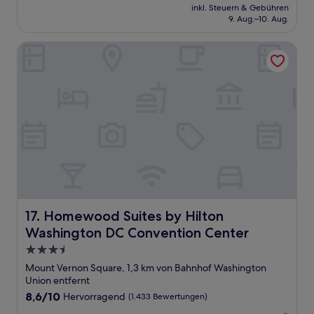
Preis
Hervorragend,
inkl. Steuern & Gebühren
beträgt
9. Aug.–10. Aug.
(1.258
97 €
Bewertungen)
Homewood Suites by Hilton Washington DC Convention 
Homewood Suites by Hilton Washington DC Convention
17. Homewood Suites by Hilton
Washington DC Convention Center
3.5-
Sterne-
Mount Vernon Square, 1,3 km von Bahnhof Washington
Unterkunft
Union entfernt
8.6
8,6/10
Hervorragend
(1.433 Bewertungen)
von