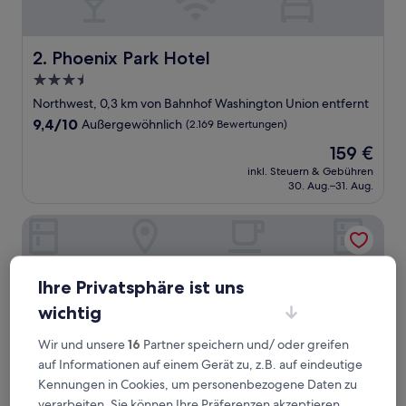
Phoenix Park Hotel
2. Phoenix Park Hotel
3.5-
Sterne-
Northwest, 0,3 km von Bahnhof Washington Union entfernt
Unterkunft
9.4
9,4/10
Außergewöhnlich
(2.169 Bewertungen)
von
Der
159 €
10,
Preis
Außergewöhnlich,
inkl. Steuern & Gebühren
beträgt
30. Aug.–31. Aug.
(2.169
159 €
Bewertungen)
The Royal Sonesta Washington DC Capitol Hill
Ihre Privatsphäre ist uns
wichtig
Wir und unsere
16
Partner speichern und/ oder greifen
auf Informationen auf einem Gerät zu, z.B. auf eindeutige
Kennungen in Cookies, um personenbezogene Daten zu
verarbeiten. Sie können Ihre Präferenzen akzeptieren