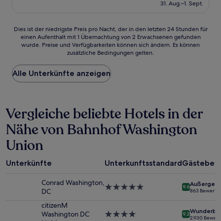
beträgt
31. Aug.–1. Sept.
(981
173 €
Bewertungen)
Dies
Dies ist der niedrigste Preis pro Nacht, der in den letzten 24 Stunden für
einen Aufenthalt mit 1 Übernachtung von 2 Erwachsenen gefunden
ist
wurde. Preise und Verfügbarkeiten können sich ändern. Es können
der
zusätzliche Bedingungen gelten.
niedrigste
Preis
Alle Unterkünfte anzeigen
pro
Nacht,
der
in
Vergleiche beliebte Hotels in der
den
letzten
Nähe von Bahnhof Washington
24 Stunden
für
Union
einen
Aufenthalt
mit
Unterkünfte
Unterkunftsstandard
Gästebew
1 Übernachtung
von
Conrad Washington,
Außergewö
5.0-
9.6
2 Erwachsenen
DC
863 Bewertu
Sterne-
gefunden
Unterkunft
citizenM
wurde.
Wunderba
Washington DC
4.0-
9.2
Preise
2.930 Bewer