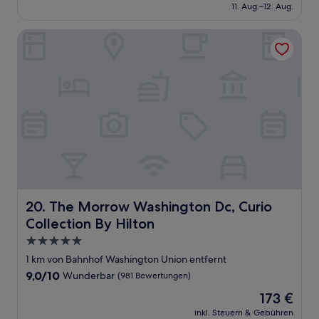
beträgt
11. Aug.–12. Aug.
(1.381
150 €
Bewertungen)
The Morrow Washington Dc, Curio Collection By Hilton
The Morrow Washington Dc, Curio Collection By Hilton
20. The Morrow Washington Dc, Curio
Collection By Hilton
5.0-
Sterne-
1 km von Bahnhof Washington Union entfernt
Unterkunft
9.0
9,0/10
Wunderbar
(981 Bewertungen)
von
Der
173 €
10,
Preis
Wunderbar,
inkl. Steuern & Gebühren