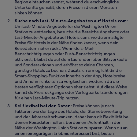
Region eintauchen kannst, während du erschwingliche
g
Unterkünfte genießt, deren Preise in diesen Monaten
e
sinken können.
ö
Suche nach Last-Minute-Angeboten auf Hotels.com:
f
Um Last-Minute-Angebote für die Washington Union
f
Station zu entdecken, besuche die Bereiche Angebote oder
n
Last-Minute-Angebote auf Hotels.com, wo du ermäßigte
e
Preise für Hotels in der Nähe finden kannst, wenn dein
t
Reisedatum näher rückt. Wenn du E-Mail-
Benachrichtigungen oder Push-Benachrichtigungen
aktivierst, bleibst du auf dem Laufenden über Blitzverkäufe
und Sonderaktionen und erhöhst so deine Chancen,
günstige Hotels zu buchen. Zusätzlich ermöglicht dir die
Smart-Shopping-Funktion innerhalb der App, Hotelpreise
und Annehmlichkeiten zu vergleichen, wodurch du die
besten verfügbaren Optionen eher siehst. Auf diese Weise
kannst du Preisrückgänge oder Verfügbarkeitsänderungen
für einen Last-Minute-Trip nutzen.
Sei flexibel bei den Daten:
Preise können je nach
Faktoren wie der Lage des Hotels, der Sternebewertung
und der Jahreszeit schwanken, daher kann dir Flexibilität bei
deinen Reisedaten helfen, bei deinem Aufenthalt in der
Nähe der Washington Union Station zu sparen. Wenn du an
einem einzigartigen Erlebnis interessiert bist, bieten