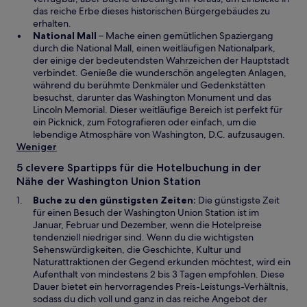
i
das reiche Erbe dieses historischen Bürgergebäudes zu
n
erhalten.
e
W
National Mall
– Mache einen gemütlichen Spaziergang
m
i
durch die National Mall, einen weitläufigen Nationalpark,
n
r
der einige der bedeutendsten Wahrzeichen der Hauptstadt
e
d
verbindet. Genieße die wunderschön angelegten Anlagen,
u
i
während du berühmte Denkmäler und Gedenkstätten
e
n
besuchst, darunter das Washington Monument und das
n
e
Lincoln Memorial. Dieser weitläufige Bereich ist perfekt für
F
i
ein Picknick, zum Fotografieren oder einfach, um die
e
n
lebendige Atmosphäre von Washington, D.C. aufzusaugen.
n
e
Weniger
s
m
5 clevere Spartipps für die Hotelbuchung in der
t
n
Nähe der Washington Union Station
e
e
r
u
Buche zu den günstigsten Zeiten:
Die günstigste Zeit
g
e
für einen Besuch der Washington Union Station ist im
e
n
Januar, Februar und Dezember, wenn die Hotelpreise
ö
F
tendenziell niedriger sind. Wenn du die wichtigsten
f
e
Sehenswürdigkeiten, die Geschichte, Kultur und
f
n
Naturattraktionen der Gegend erkunden möchtest, wird ein
n
s
Aufenthalt von mindestens 2 bis 3 Tagen empfohlen. Diese
e
t
Dauer bietet ein hervorragendes Preis-Leistungs-Verhältnis,
t
e
sodass du dich voll und ganz in das reiche Angebot der
r