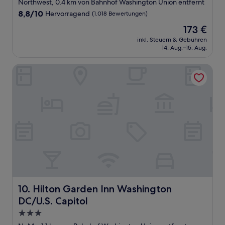
Sterne-
Northwest, 0,4 km von Bahnhof Washington Union entfernt
Unterkunft
8.8
8,8/10
Hervorragend
(1.018 Bewertungen)
von
Der
173 €
10,
Preis
Hervorragend,
inkl. Steuern & Gebühren
beträgt
14. Aug.–15. Aug.
(1.018
173 €
Bewertungen)
Hilton Garden Inn Washington DC/U.S. Capitol
Hilton Garden Inn Washington DC/U.S. Capitol
10. Hilton Garden Inn Washington
DC/U.S. Capitol
3.0-
Sterne-