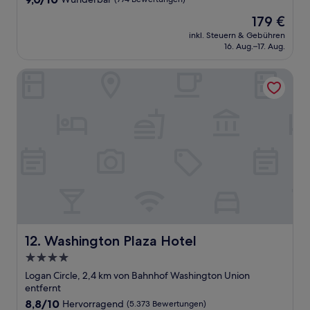
von
Der
179 €
10,
Preis
Wunderbar,
inkl. Steuern & Gebühren
beträgt
16. Aug.–17. Aug.
(774
179 €
Bewertungen)
Washington Plaza Hotel
Washington Plaza Hotel
12. Washington Plaza Hotel
4.0-
Sterne-
Logan Circle, 2,4 km von Bahnhof Washington Union
Unterkunft
entfernt
8.8
8,8/10
Hervorragend
(5.373 Bewertungen)