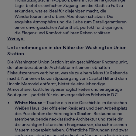
Frühstücksgutschrift-Option. Bekannt für seine großartige
e
n
Lage, bietet es einfachen Zugang, um die Stadt zu Fuß zu
r
e
erkunden, was es ideal für diejenigen macht, die
g
m
Wandertouren und urbane Abenteuer schätzen. Die
e
n
exquisite Atmosphäre und die Liebe zum Detail garantieren
ö
e
einen unvergesslichen Aufenthalt, perfekt für diejenigen,
f
u
die Eleganz und Komfort auf ihren Reisen schätzen.
f
e
Weniger
n
n
e
Unternehmungen in der Nähe der Washington Union
F
t
Station
e
n
Die Washington Union Station ist ein geschäftiger Knotenpunkt,
s
der atemberaubende Architektur mit einem lebhaften
t
Einkaufszentrum verbindet, was sie zu einem Muss für Reisende
e
macht. Nur einen kurzen Spaziergang vom Capitol Hill und dem
r
Lincoln Memorial entfernt, bietet sie eine lebendige
g
Atmosphäre, köstliche Speisemöglichkeiten und einzigartige
e
Boutiquen – perfekt für ein unvergessliches Erlebnis in D.C..
ö
W
White House
– Tauche ein in die Geschichte im ikonischen
f
i
Weißen Haus, der offiziellen Residenz und dem Arbeitsplatz
f
r
des Präsidenten der Vereinigten Staaten. Bestaune seine
n
d
atemberaubende neoklassische Architektur und stelle dir
e
i
die unzähligen historischen Ereignisse vor, die sich in seinen
t
n
Mauern abgespielt haben. Öffentliche Führungen sind zwar
e
verfügbar, aber buche unbedingt im Voraus, um Einblicke in