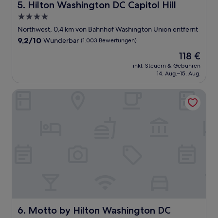
Hilton Washington DC Capitol Hill
5. Hilton Washington DC Capitol Hill
4.0-
Sterne-
Northwest, 0,4 km von Bahnhof Washington Union entfernt
Unterkunft
9.2
9,2/10
Wunderbar
(1.003 Bewertungen)
von
Der
118 €
10,
Preis
Wunderbar,
inkl. Steuern & Gebühren
beträgt
14. Aug.–15. Aug.
(1.003
118 €
Bewertungen)
Motto by Hilton Washington DC Downtown
Motto by Hilton Washington DC Downtown
6. Motto by Hilton Washington DC