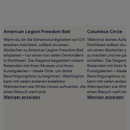
American Legion Freedom Bell
Columbus Circle
Wenn du dir die Sehenswürdigkeiten vor Ort
Während deines Aufent
ansehen möchtest, solltest du einen
Northeast solltest du d
Abstecher zu American Legion Freedom Bell
um einen Abstecher zu
einplanen – nur eines von vielen Denkmälern
zu machen und ein paar
in Northeast. Die Gegend begeistert unsere
schießen. Die Gegend b
Reisenden mit ihren Museen und ihren
Reisenden mit ihren Mu
Kunstgalerien – ideale Orte, um deine
Kunstgalerien – ideale 
Besichtigungstour zu beginnen. Washington
Besichtigungstour zu 
kann mit vielen anderen beliebten
kann mit vielen andere
Wahrzeichen wie White House aufwarten, die
Wahrzeichen wie White
einen Besuch wert sind.
einen Besuch wert sind
Weniger anzeigen
Weniger anzeigen