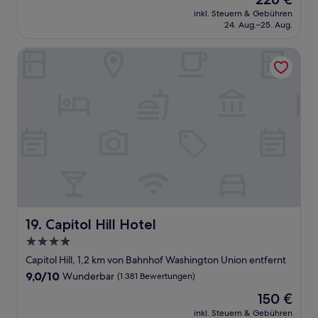
10,
Preis
Außergewöhnlich,
inkl. Steuern & Gebühren
beträgt
24. Aug.–25. Aug.
(1.427
226 €
Bewertungen)
Capitol Hill Hotel
Capitol Hill Hotel
19. Capitol Hill Hotel
4.0-
Sterne-
Capitol Hill, 1,2 km von Bahnhof Washington Union entfernt
Unterkunft
9.0
9,0/10
Wunderbar
(1.381 Bewertungen)
von
Der
150 €
10,
Preis
Wunderbar,
inkl. Steuern & Gebühren