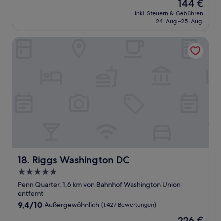
Der
144 €
10,
Preis
Hervorragend,
inkl. Steuern & Gebühren
beträgt
24. Aug.–25. Aug.
(1.433
144 €
Bewertungen)
Riggs Washington DC
Riggs Washington DC
18. Riggs Washington DC
5.0-
Sterne-
Penn Quarter, 1,6 km von Bahnhof Washington Union
Unterkunft
entfernt
9.4
9,4/10
Außergewöhnlich
(1.427 Bewertungen)
von
Der
226 €