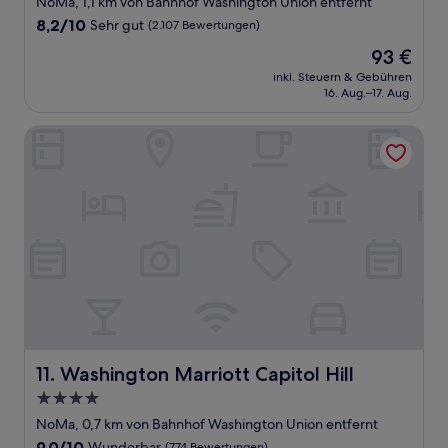
NoMa, 1,1 km von Bahnhof Washington Union entfernt
Unterkunft
8.2
8,2/10
Sehr gut
(2.107 Bewertungen)
von
Der
93 €
10,
Preis
Sehr
inkl. Steuern & Gebühren
beträgt
16. Aug.–17. Aug.
gut,
93 €
(2.107
Bewertungen)
Washington Marriott Capitol Hill
Washington Marriott Capitol Hill
11. Washington Marriott Capitol Hill
4.0-
Sterne-
NoMa, 0,7 km von Bahnhof Washington Union entfernt
Unterkunft
9.0
9,0/10
Wunderbar
(774 Bewertungen)