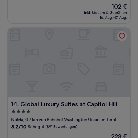
von
Der
102 €
10,
Preis
Gut,
inkl. Steuern & Gebühren
beträgt
16. Aug.–17. Aug.
(1.244
102 €
Bewertungen)
Global Luxury Suites at Capitol Hill
Global Luxury Suites at Capitol Hill
14. Global Luxury Suites at Capitol Hill
4.0-
Sterne-
NoMa, 0,7 km von Bahnhof Washington Union entfernt
Unterkunft
8.2
8,2/10
Sehr gut
(891 Bewertungen)
von
Der
223 €
10,