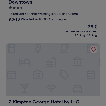
Downtown
3.5-
Sterne-
1,3 km von Bahnhof Washington Union entfernt
Unterkunft
9.0
9,0/10
Wunderbar
(2.038 Bewertungen)
von
Der
78 €
10,
Preis
Wunderbar,
inkl. Steuern & Gebühren
beträgt
28. Aug.–29. Aug.
(2.038
78 €
Bewertungen)
Kimpton George Hotel by IHG
Kimpton George Hotel by IHG
7. Kimpton George Hotel by IHG