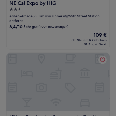
NE Cal Expo by IHG
2.5-
Sterne-
Arden-Arcade, 8,1 km von University/65th Street Station
Unterkunft
entfernt
8.4
8,4/10
Sehr gut
(1.004 Bewertungen)
von
Der
109 €
10,
Preis
Sehr
inkl. Steuern & Gebühren
beträgt
31. Aug.–1. Sept.
gut,
109 €
(1.004
Bewertungen)
Hilton Garden Inn Sacramento/South Natomas