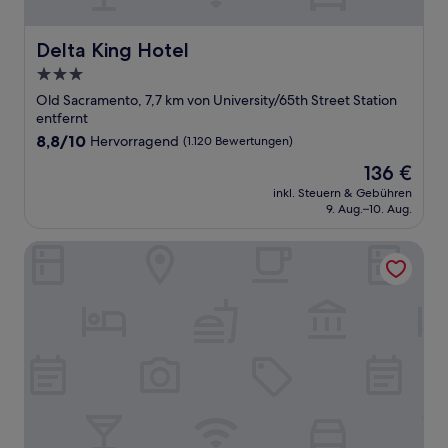
Delta King Hotel
Delta King Hotel
3.0-
Sterne-
Old Sacramento, 7,7 km von University/65th Street Station
Unterkunft
entfernt
8.8
8,8/10
Hervorragend
(1.120 Bewertungen)
von
Der
136 €
10,
Preis
Hervorragend,
inkl. Steuern & Gebühren
beträgt
9. Aug.–10. Aug.
(1.120
136 €
Bewertungen)
Sky Ranch Inn