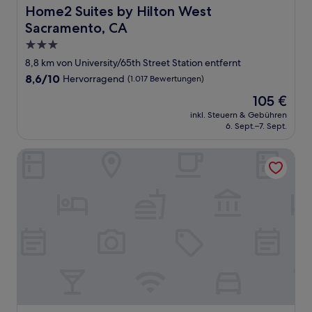
Home2 Suites by Hilton West Sacramento, CA
Home2 Suites by Hilton West
Sacramento, CA
3.0-
Sterne-
8,8 km von University/65th Street Station entfernt
Unterkunft
8.6
8,6/10
Hervorragend
(1.017 Bewertungen)
von
Der
105 €
10,
Preis
Hervorragend,
inkl. Steuern & Gebühren
beträgt
6. Sept.–7. Sept.
(1.017
105 €
Bewertungen)
Oasis Inn Sacramento - Elk Grove