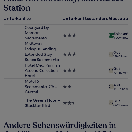
für
Station
einen
Aufenthalt
mit
Unterkünfte
Unterkunftsstandard
Gästebew
1 Übernachtung
Courtyard by
von
Marriott
2 Erwachsenen
Sehr gut
3.0-
8.4
Sacramento
1.009 Bewer
gefunden
Sterne-
Midtown
wurde.
Unterkunft
Larkspur Landing
Preise
Gut
Extended Stay
3.0-
7.8
und
1.562 Bewert
Suites Sacramento
Sterne-
Verfügbarkeiten
Unterkunft
Hotel Med Park, an
können
Gut
Ascend Collection
3.0-
sich
7.8
754 Bewertu
Hotel
Sterne-
ändern.
Unterkunft
Motel 6
Es
Gut
Sacramento, CA -
2.0-
können
7.4
1.005 Bewer
Central
Sterne-
zusätzliche
Unterkunft
Bedingungen
The Greens Hotel -
Gut
gelten.
2.5-
7.2
Stockton Blvd
569 Bewertu
Sterne-
Unterkunft
Andere Sehenswürdigkeiten in