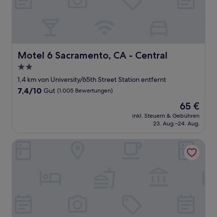
Motel 6 Sacramento, CA - Central
Motel 6 Sacramento, CA - Central
2.0-
Sterne-
1,4 km von University/65th Street Station entfernt
Unterkunft
7.4
7,4/10
Gut
(1.005 Bewertungen)
von
Der
65 €
10,
Preis
Gut,
inkl. Steuern & Gebühren
beträgt
23. Aug.–24. Aug.
(1.005
65 €
Bewertungen)
The Greens Hotel - Stockton Blvd