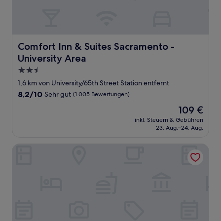
Comfort Inn & Suites Sacramento - University Area
Comfort Inn & Suites Sacramento -
University Area
2.5-
Sterne-
1,6 km von University/65th Street Station entfernt
Unterkunft
8.2
8,2/10
Sehr gut
(1.005 Bewertungen)
von
Der
109 €
10,
Preis
Sehr
inkl. Steuern & Gebühren
beträgt
23. Aug.–24. Aug.
gut,
109 €
(1.005
Bewertungen)
Hyatt House Sacramento/Midtown