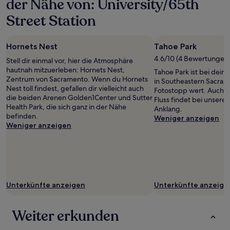
der Nähe von: University/65th
Street Station
Hornets Nest
Tahoe Park
4.6/10 (4 Bewertungen
Stell dir einmal vor, hier die Atmosphäre
hautnah mitzuerleben: Hornets Nest,
Tahoe Park ist bei dei
Zentrum von Sacramento. Wenn du Hornets
in Southeastern Sacrame
Nest toll findest, gefallen dir vielleicht auch
Fotostopp wert. Auch di
die beiden Arenen Golden1Center und Sutter
Fluss findet bei unser
Health Park, die sich ganz in der Nähe
Anklang.
befinden.
Weniger anzeigen
Weniger anzeigen
Unterkünfte anzeigen
Unterkünfte anzeige
Weiter erkunden