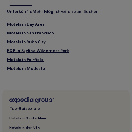
Unterkünfte
Mehr Möglichkeiten zum Buchen
Motels in Bay Area
Motels in San Francisco
Motels in Yuba City
B&B in Skyline Wilderness Park
Motels in Fairfield
Motels in Modesto
Motels in Vallejo
B&B in Napa
Ferienwohnungen in Oakland
Motels in Stockton
Top-Reiseziele
B&B in Calistoga
Hotels in Deutschland
Motels in Santa Rosa
Hotels in den USA
Motels in Sacramento