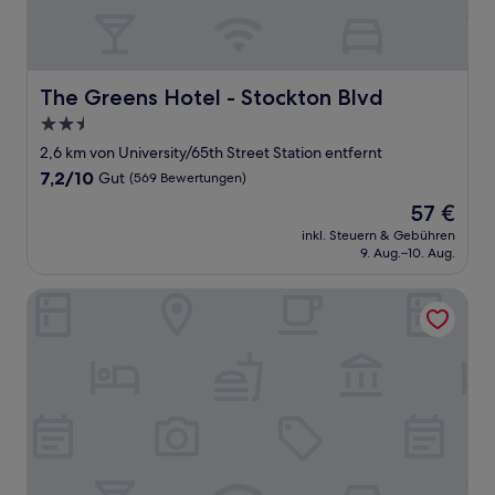
The Greens Hotel - Stockton Blvd
The Greens Hotel - Stockton Blvd
2.5-
Sterne-
2,6 km von University/65th Street Station entfernt
Unterkunft
7.2
7,2/10
Gut
(569 Bewertungen)
von
Der
57 €
10,
Preis
Gut,
inkl. Steuern & Gebühren
beträgt
9. Aug.–10. Aug.
(569
57 €
Bewertungen)
Hampton Inn & Suites Sacramento at Csus