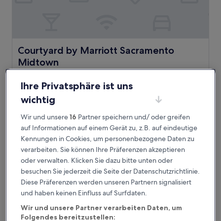
Courtyard by Marriott Sacramento Midtown
Courtyard by Marriott Sacramento
Midtown
3.0-
Sterne-
Ihre Privatsphäre ist uns
2,4 km von University/65th Street Station entfernt
Unterkunft
8.4
8,4/10
Sehr gut
wichtig
(1.009 Bewertungen)
von
Der
155 €
10,
Wir und unsere
16
Partner speichern und/ oder greifen
Preis
Sehr
inkl. Steuern & Gebühren
auf Informationen auf einem Gerät zu, z.B. auf eindeutige
beträgt
15. Aug.–16. Aug.
gut,
155 €
Kennungen in Cookies, um personenbezogene Daten zu
(1.009
verarbeiten. Sie können Ihre Präferenzen akzeptieren
Bewertungen)
Larkspur Landing Extended Stay Suites Sacramento
oder verwalten. Klicken Sie dazu bitte unten oder
besuchen Sie jederzeit die Seite der Datenschutzrichtlinie.
Diese Präferenzen werden unseren Partnern signalisiert
und haben keinen Einfluss auf Surfdaten.
Wir und unsere Partner verarbeiten Daten, um
Folgendes bereitzustellen: