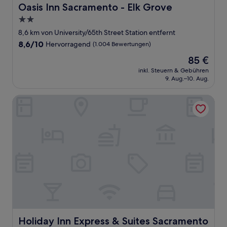
Oasis Inn Sacramento - Elk Grove
Oasis Inn Sacramento - Elk Grove
2.0-
Sterne-
8,6 km von University/65th Street Station entfernt
Unterkunft
8.6
8,6/10
Hervorragend
(1.004 Bewertungen)
von
Der
85 €
10,
Preis
Hervorragend,
inkl. Steuern & Gebühren
beträgt
9. Aug.–10. Aug.
(1.004
85 €
Bewertungen)
Holiday Inn Express & Suites Sacramento NE Cal Expo by 
Holiday Inn Express & Suites Sacramento NE Cal Expo b
Holiday Inn Express & Suites Sacramento