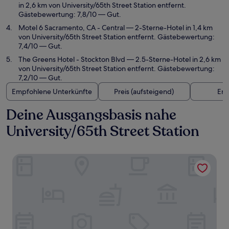
in 2,6 km von University/65th Street Station entfernt.
Gästebewertung: 7,8/10 — Gut.
Motel 6 Sacramento, CA - Central
— 2-Sterne-Hotel in 1,4 km
von University/65th Street Station entfernt. Gästebewertung:
7,4/10 — Gut.
The Greens Hotel - Stockton Blvd
— 2.5-Sterne-Hotel in 2,6 km
von University/65th Street Station entfernt. Gästebewertung:
7,2/10 — Gut.
Empfohlene Unterkünfte
Preis (aufsteigend)
Ent
Deine Ausgangsbasis nahe
University/65th Street Station
Courtyard by Marriott Sacramento Midtown