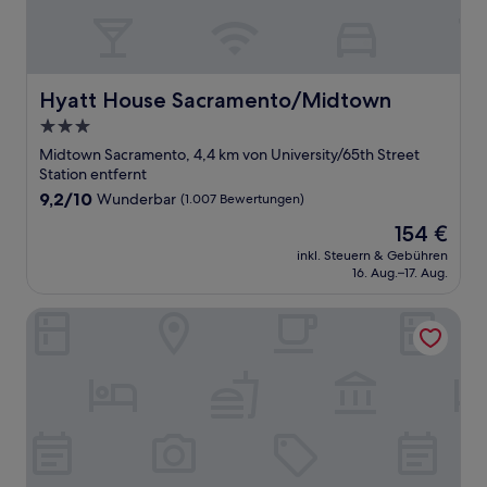
Hyatt House Sacramento/Midtown
Hyatt House Sacramento/Midtown
3.0-
Sterne-
Midtown Sacramento, 4,4 km von University/65th Street
Unterkunft
Station entfernt
9.2
9,2/10
Wunderbar
(1.007 Bewertungen)
von
Der
154 €
10,
Preis
Wunderbar,
inkl. Steuern & Gebühren
beträgt
16. Aug.–17. Aug.
(1.007
154 €
Bewertungen)
AC Hotel By Marriott Sacramento