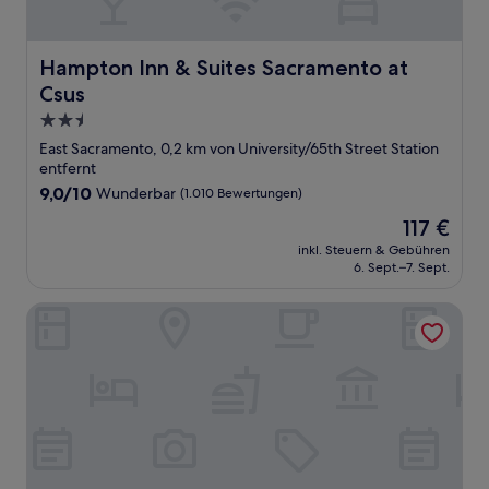
Hampton Inn & Suites Sacramento at Csus
Hampton Inn & Suites Sacramento at
Csus
2.5-
Sterne-
East Sacramento, 0,2 km von University/65th Street Station
Unterkunft
entfernt
9.0
9,0/10
Wunderbar
(1.010 Bewertungen)
von
Der
117 €
10,
Preis
Wunderbar,
inkl. Steuern & Gebühren
beträgt
6. Sept.–7. Sept.
(1.010
117 €
Bewertungen)
Home2 Suites By Hilton Sacramento At Csus