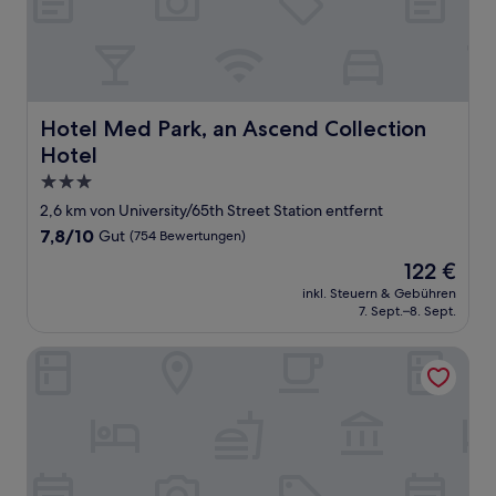
Hotel Med Park, an Ascend Collection Hotel
Hotel Med Park, an Ascend Collection
Hotel
3.0-
Sterne-
2,6 km von University/65th Street Station entfernt
Unterkunft
7.8
7,8/10
Gut
(754 Bewertungen)
von
Der
122 €
10,
Preis
Gut,
inkl. Steuern & Gebühren
beträgt
7. Sept.–8. Sept.
(754
122 €
Bewertungen)
Motel 6 Sacramento, CA - Central