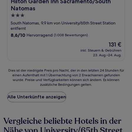
Hilton Garden Inn Sacramento/South Natomas
Hilton Garden Inn Sacramento/South
Natomas
3.0-
Sterne-
South Natomas, 9,9 km von University/65th Street Station
Unterkunft
entfernt
8.6
8,6/10
Hervorragend
(1.008 Bewertungen)
von
Der
131 €
10,
Preis
Hervorragend,
inkl. Steuern & Gebühren
beträgt
23. Aug.–24. Aug.
(1.008
131 €
Bewertungen)
Dies
Dies ist der niedrigste Preis pro Nacht, der in den letzten 24 Stunden für
einen Aufenthalt mit 1 Übernachtung von 2 Erwachsenen gefunden
ist
wurde. Preise und Verfügbarkeiten können sich ändern. Es können
der
zusätzliche Bedingungen gelten.
niedrigste
Preis
Alle Unterkünfte anzeigen
pro
Nacht,
der
in
Vergleiche beliebte Hotels in der
den
letzten
Nähe von University/65th Street
24 Stunden