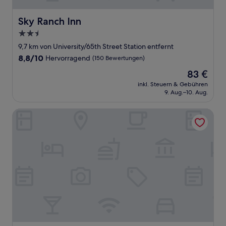
Sky Ranch Inn
Sky Ranch Inn
2.5-
Sterne-
9,7 km von University/65th Street Station entfernt
Unterkunft
8.8
8,8/10
Hervorragend
(150 Bewertungen)
von
Der
83 €
10,
Preis
Hervorragend,
inkl. Steuern & Gebühren
beträgt
9. Aug.–10. Aug.
(150
83 €
Bewertungen)
Home2 Suites by Hilton West Sacramento, CA