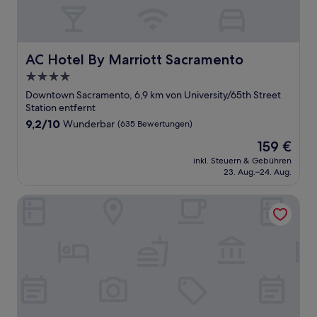
AC Hotel By Marriott Sacramento
AC Hotel By Marriott Sacramento
4.0-
Sterne-
Downtown Sacramento, 6,9 km von University/65th Street
Unterkunft
Station entfernt
9.2
9,2/10
Wunderbar
(635 Bewertungen)
von
Der
159 €
10,
Preis
Wunderbar,
inkl. Steuern & Gebühren
beträgt
23. Aug.–24. Aug.
(635
159 €
Bewertungen)
Hyatt Regency Sacramento