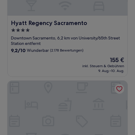
Hyatt Regency Sacramento
Hyatt Regency Sacramento
4.0-
Sterne-
Downtown Sacramento, 6,2 km von University/65th Street
Unterkunft
Station entfernt
9.2
9,2/10
Wunderbar
(2.178 Bewertungen)
von
Der
155 €
10,
Preis
Wunderbar,
inkl. Steuern & Gebühren
beträgt
9. Aug.–10. Aug.
(2.178
155 €
Bewertungen)
Inn Off Capitol Park, an Ascend Collection Hotel