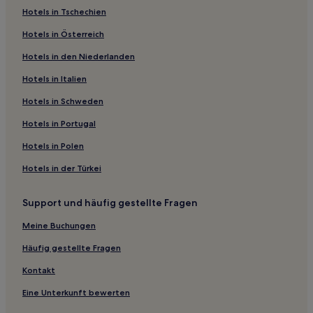
Hotels in Tschechien
Günstige nahe McNears Beach Country Park
Hotels in Österreich
Familien in Berkeley
Hotels in den Niederlanden
Familien in Sonora
Haustierfreundliche in Sonora
Hotels in Italien
Familien nahe Gourmet Ghetto
Hotels in Schweden
Familien in Vacaville
Hotels in Portugal
Hotels mit Weingut in Calistoga
Hotels in Polen
Hotels mit Pool in San Ramon
Hotels in der Türkei
Familien in Folsom
Support und häufig gestellte Fragen
Business in Napa
Hotels mit Pool in Napa
Meine Buchungen
Günstige in Napa
Häufig gestellte Fragen
Lgbtqia-Freundliche in Napa
Kontakt
Familien in Napa
Eine Unterkunft bewerten
Günstige in Rohnert Park