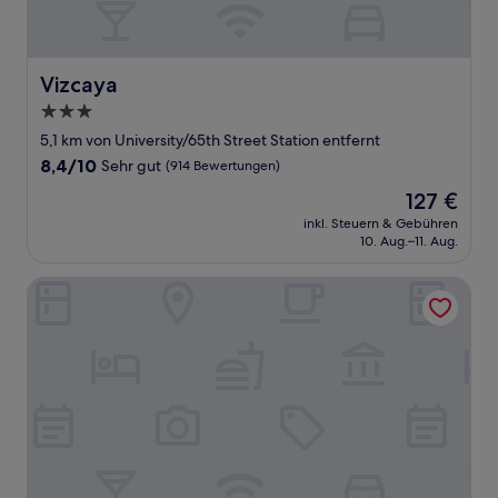
Vizcaya
Vizcaya
3.0-
Sterne-
5,1 km von University/65th Street Station entfernt
Unterkunft
8.4
8,4/10
Sehr gut
(914 Bewertungen)
von
Der
127 €
10,
Preis
Sehr
inkl. Steuern & Gebühren
beträgt
10. Aug.–11. Aug.
gut,
127 €
(914
Bewertungen)
Delta King Hotel