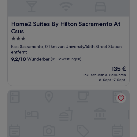
Home2 Suites By Hilton Sacramento At Csus
Home2 Suites By Hilton Sacramento At
Csus
3.0-
Sterne-
East Sacramento, 0,1 km von University/65th Street Station
Unterkunft
entfernt
9.2
9,2/10
Wunderbar
(181 Bewertungen)
von
Der
135 €
10,
Preis
Wunderbar,
inkl. Steuern & Gebühren
beträgt
6. Sept.–7. Sept.
(181
135 €
Bewertungen)
Comfort Inn & Suites Sacramento - University Area