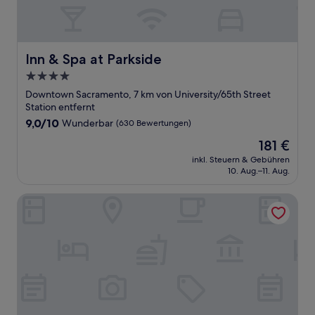
Inn & Spa at Parkside
Inn & Spa at Parkside
4.0-
Sterne-
Downtown Sacramento, 7 km von University/65th Street
Unterkunft
Station entfernt
9.0
9,0/10
Wunderbar
(630 Bewertungen)
von
Der
181 €
10,
Preis
Wunderbar,
inkl. Steuern & Gebühren
beträgt
10. Aug.–11. Aug.
(630
181 €
Bewertungen)
Vizcaya