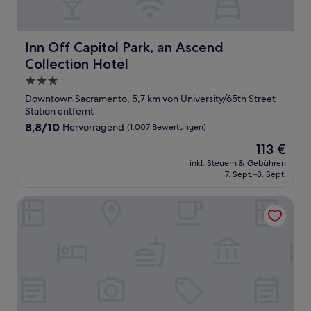
Inn Off Capitol Park, an Ascend Collection Hotel
Inn Off Capitol Park, an Ascend
Collection Hotel
3.0-
Sterne-
Downtown Sacramento, 5,7 km von University/65th Street
Unterkunft
Station entfernt
8.8
8,8/10
Hervorragend
(1.007 Bewertungen)
von
Der
113 €
10,
Preis
Hervorragend,
inkl. Steuern & Gebühren
beträgt
7. Sept.–8. Sept.
(1.007
113 €
Bewertungen)
Inn & Spa at Parkside