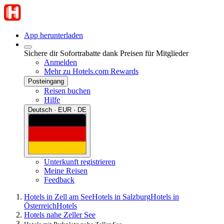
App herunterladen
Sichere dir Sofortrabatte dank Preisen für Mitglieder
Anmelden
Mehr zu Hotels.com Rewards
Posteingang
Reisen buchen
Hilfe
Deutsch · EUR · DE
Unterkunft registrieren
Meine Reisen
Feedback
Hotels in Zell am See
Hotels in Salzburg
Hotels in
Österreich
Hotels
Hotels nahe Zeller See