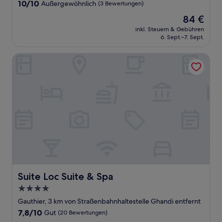
Unterkunft
10.0
10/10
Außergewöhnlich
(3 Bewertungen)
von
Der
84 €
10,
Preis
Außergewöhnlich,
inkl. Steuern & Gebühren
beträgt
6. Sept.–7. Sept.
(3
84 €
Bewertungen)
Suite Loc Suite & Spa
Suite Loc Suite & Spa
Suite Loc Suite & Spa
4.0-
Sterne-
Gauthier, 3 km von Straßenbahnhaltestelle Ghandi entfernt
Unterkunft
7.8
7,8/10
Gut
(20 Bewertungen)
von