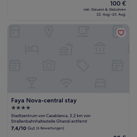
Der
100 €
10,
Preis
Gut,
inkl. Steuern & Gebühren
beträgt
22. Aug.–23. Aug.
(52
100 €
Bewertungen)
Faya Nova-central stay
Faya Nova-central stay
Faya Nova-central stay
4.0-
Sterne-
Stadtzentrum von Casablanca, 2,2 km von
Unterkunft
Straßenbahnhaltestelle Ghandi entfernt
7.4
7,4/10
Gut
(6 Bewertungen)
von
Der