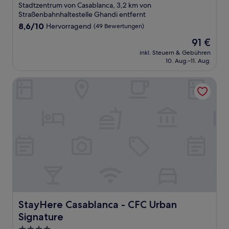
Sterne-
Stadtzentrum von Casablanca, 3,2 km von
Unterkunft
Straßenbahnhaltestelle Ghandi entfernt
8.6
8,6/10
Hervorragend
(49 Bewertungen)
von
Der
91 €
10,
Preis
Hervorragend,
inkl. Steuern & Gebühren
beträgt
10. Aug.–11. Aug.
(49
91 €
Bewertungen)
StayHere Casablanca - CFC Urban Signature
StayHere Casablanca - CFC Urban Signature
StayHere Casablanca - CFC Urban
Signature