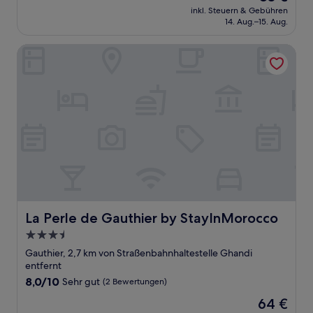
Preis
(8
inkl. Steuern & Gebühren
beträgt
14. Aug.–15. Aug.
Bewertungen)
83 €
La Perle de Gauthier by StayInMorocco
La Perle de Gauthier by StayInMorocco
La Perle de Gauthier by StayInMorocco
3.5-
Sterne-
Gauthier, 2,7 km von Straßenbahnhaltestelle Ghandi
Unterkunft
entfernt
8.0
8,0/10
Sehr gut
(2 Bewertungen)
von
Der
64 €
10,