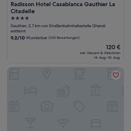
Radisson Hotel Casablanca Gauthier La Citadelle
Radisson Hotel Casablanca Gauthier La
Citadelle
4.0-
Sterne-
Gauthier, 2,7 km von Straßenbahnhaltestelle Ghandi
Unterkunft
entfernt
9.2
9,2/10
Wunderbar
(333 Bewertungen)
von
Der
120 €
10,
Preis
Wunderbar,
inkl. Steuern & Gebühren
beträgt
14. Aug.–15. Aug.
(333
120 €
Bewertungen)
Hotel Art Palace Suites & Spa