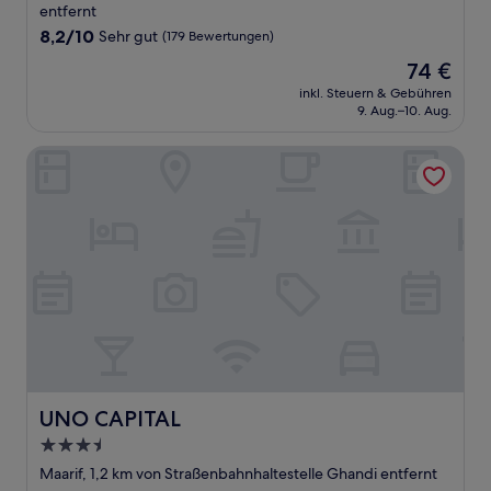
Unterkunft
entfernt
8.2
8,2/10
Sehr gut
(179 Bewertungen)
von
Der
74 €
10,
Preis
Sehr
inkl. Steuern & Gebühren
beträgt
9. Aug.–10. Aug.
gut,
74 €
(179
Bewertungen)
UNO CAPITAL
UNO CAPITAL
UNO CAPITAL
3.5-
Sterne-
Maarif, 1,2 km von Straßenbahnhaltestelle Ghandi entfernt