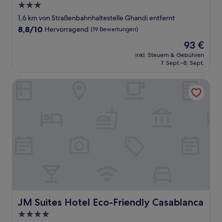
3.0-
Sterne-
1,6 km von Straßenbahnhaltestelle Ghandi entfernt
Unterkunft
8.8
8,8/10
Hervorragend
(19 Bewertungen)
von
Der
93 €
10,
Preis
Hervorragend,
inkl. Steuern & Gebühren
beträgt
7. Sept.–8. Sept.
(19
93 €
Bewertungen)
JM Suites Hotel Eco-Friendly Casablanca
JM Suites Hotel Eco-Friendly Casablanca
JM Suites Hotel Eco-Friendly Casablanca
4.0-