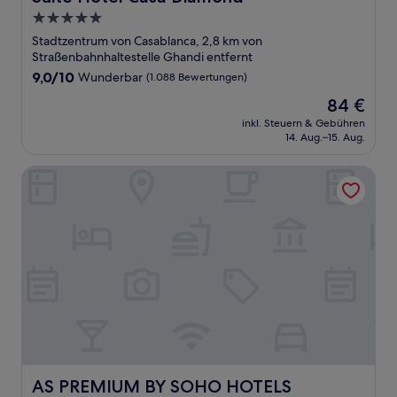
5.0-
Sterne-
Stadtzentrum von Casablanca, 2,8 km von
Unterkunft
Straßenbahnhaltestelle Ghandi entfernt
9.0
9,0/10
Wunderbar
(1.088 Bewertungen)
von
Der
84 €
10,
Preis
Wunderbar,
inkl. Steuern & Gebühren
beträgt
14. Aug.–15. Aug.
(1.088
84 €
Bewertungen)
AS PREMIUM BY SOHO HOTELS
AS PREMIUM BY SOHO HOTELS
AS PREMIUM BY SOHO HOTELS