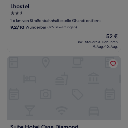
Lhostel
Lhostel
2.5-
Sterne-
1,6 km von Straßenbahnhaltestelle Ghandi entfernt
Unterkunft
9.2
9,2/10
Wunderbar
(126 Bewertungen)
von
Der
52 €
10,
Preis
Wunderbar,
inkl. Steuern & Gebühren
beträgt
9. Aug.–10. Aug.
(126
52 €
Bewertungen)
Suite Hotel Casa Diamond
Suite Hotel Casa Diamond
Suite Hotel Casa Diamond