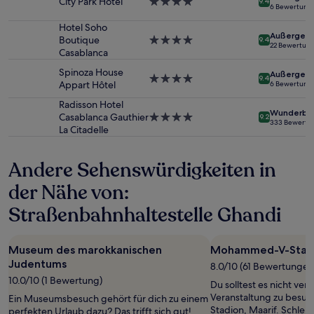
City Park Hôtel
4.0-
9.4
Preise
6 Bewertung
Sterne-
und
Unterkunft
Hotel Soho
Verfügbarkeiten
Außergewö
Boutique
4.0-
können
9.4
22 Bewertun
Casablanca
Sterne-
sich
Unterkunft
ändern.
Spinoza House
Außergewö
4.0-
Es
9.4
Appart Hôtel
6 Bewertung
Sterne-
können
Unterkunft
zusätzliche
Radisson Hotel
Wunderba
Bedingungen
Casablanca Gauthier
4.0-
9.2
333 Bewertu
gelten.
La Citadelle
Sterne-
Unterkunft
Andere Sehenswürdigkeiten in
der Nähe von:
Straßenbahnhaltestelle Ghandi
Museum des marokkanischen
Mohammed-V-Stad
Judentums
8.0/10 (61 Bewertungen
10.0/10 (1 Bewertung)
Du solltest es nicht ver
Veranstaltung zu bes
Ein Museumsbesuch gehört für dich zu einem
Stadion, Maarif. Schle
perfekten Urlaub dazu? Das trifft sich gut!