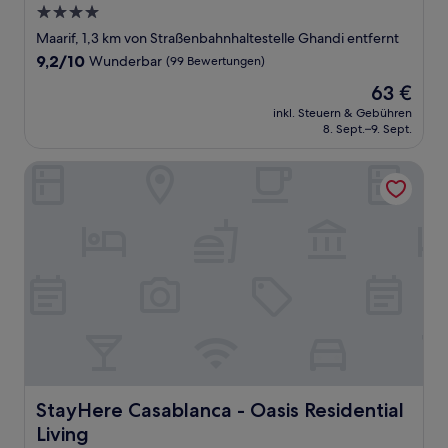
4.0-
Sterne-
Maarif, 1,3 km von Straßenbahnhaltestelle Ghandi entfernt
Unterkunft
9.2
9,2/10
Wunderbar
(99 Bewertungen)
von
Der
63 €
10,
Preis
Wunderbar,
inkl. Steuern & Gebühren
beträgt
8. Sept.–9. Sept.
(99
63 €
Bewertungen)
StayHere Casablanca - Oasis Residential Living
StayHere Casablanca - Oasis Residential Living
StayHere Casablanca - Oasis Residential
Living