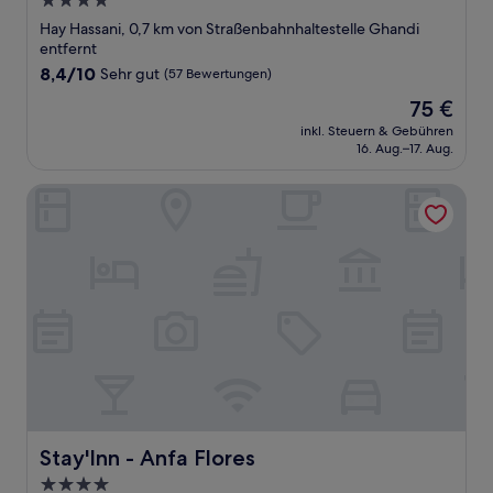
4.0-
Sterne-
Hay Hassani, 0,7 km von Straßenbahnhaltestelle Ghandi
Unterkunft
entfernt
8.4
8,4/10
Sehr gut
(57 Bewertungen)
von
Der
75 €
10,
Preis
Sehr
inkl. Steuern & Gebühren
beträgt
16. Aug.–17. Aug.
gut,
75 €
(57
Bewertungen)
Stay'Inn - Anfa Flores
Stay'Inn - Anfa Flores
Stay'Inn - Anfa Flores
4.0-