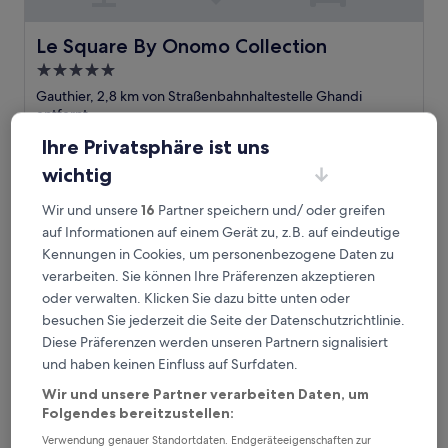
Le Square By Onomo Collection
Le Square By Onomo Collection
5.0-
Sterne-
Gauthier, 2,8 km von Straßenbahnhaltestelle Ghandi
Unterkunft
entfernt
9.4
9,4/10
Außergewöhnlich
(40 Bewertungen)
Ihre Privatsphäre ist uns
von
Der
114 €
10,
wichtig
Preis
Außergewöhnlich,
inkl. Steuern & Gebühren
beträgt
14. Aug.–15. Aug.
(40
Wir und unsere
16
Partner speichern und/ oder greifen
114 €
Bewertungen)
auf Informationen auf einem Gerät zu, z.B. auf eindeutige
City Park Hôtel
Kennungen in Cookies, um personenbezogene Daten zu
verarbeiten. Sie können Ihre Präferenzen akzeptieren
oder verwalten. Klicken Sie dazu bitte unten oder
besuchen Sie jederzeit die Seite der Datenschutzrichtlinie.
Diese Präferenzen werden unseren Partnern signalisiert
und haben keinen Einfluss auf Surfdaten.
Wir und unsere Partner verarbeiten Daten, um
Folgendes bereitzustellen:
Verwendung genauer Standortdaten. Endgeräteeigenschaften zur