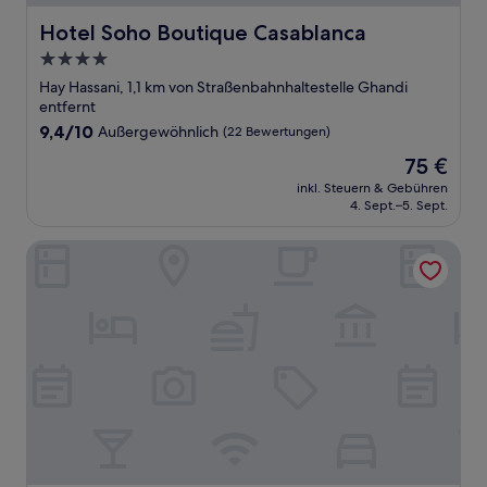
Hotel Soho Boutique Casablanca
Hotel Soho Boutique Casablanca
4.0-
Sterne-
Hay Hassani, 1,1 km von Straßenbahnhaltestelle Ghandi
Unterkunft
entfernt
9.4
9,4/10
Außergewöhnlich
(22 Bewertungen)
von
Der
75 €
10,
Preis
Außergewöhnlich,
inkl. Steuern & Gebühren
beträgt
4. Sept.–5. Sept.
(22
75 €
Bewertungen)
Spinoza House Appart Hôtel