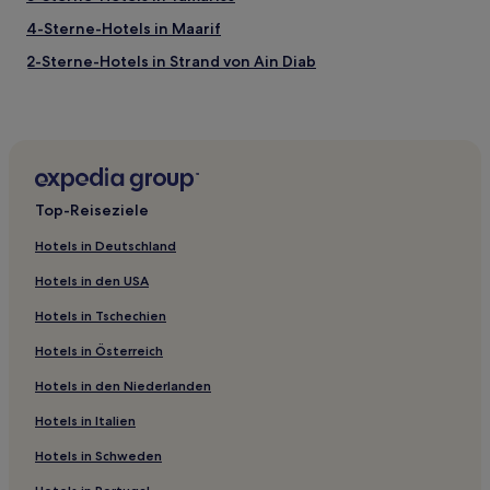
4-Sterne-Hotels in Maarif
2-Sterne-Hotels in Strand von Ain Diab
3-Sterne-Hotels in Strand von Ain Diab
3-Sterne-Hotels in Moulay Abdallah
4-Sterne-Hotels in El Jadida
Gasthäuser in Casablanca
Top-Reiseziele
Ferienwohnungen in Bouznika
Hotels in Deutschland
Aparthotels in Casa Nearshore Park
Hotels in den USA
Ferienwohnungen in Strand von La Corniche
Hotels in Tschechien
Riads in El Jadida
Hotels in Österreich
Gasthäuser in Habous Viertel
Hotels in den Niederlanden
Riads in Strand von Haouzia
Aparthotels in Strand von Ain Diab
Hotels in Italien
Ferienwohnungen in Strand von Ain Diab
Hotels in Schweden
Familien in Maarif