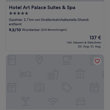
Hotel Art Palace Suites & Spa
Hotel Art Palace Suites & Spa
5.0-
Sterne-
Gauthier, 2,7 km von Straßenbahnhaltestelle Ghandi
Unterkunft
entfernt
9.2
9,2/10
Wunderbar
(263 Bewertungen)
von
Der
137 €
10,
Preis
Wunderbar,
inkl. Steuern & Gebühren
beträgt
20. Aug.–21. Aug.
(263
137 €
Bewertungen)
Lhostel