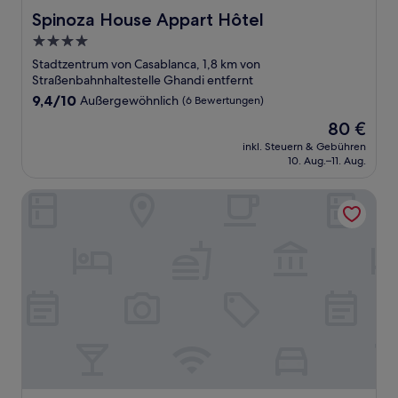
Spinoza House Appart Hôtel
Spinoza House Appart Hôtel
4.0-
Sterne-
Stadtzentrum von Casablanca, 1,8 km von
Unterkunft
Straßenbahnhaltestelle Ghandi entfernt
9.4
9,4/10
Außergewöhnlich
(6 Bewertungen)
von
Der
80 €
10,
Preis
Außergewöhnlich,
inkl. Steuern & Gebühren
beträgt
10. Aug.–11. Aug.
(6
80 €
Bewertungen)
Radisson Hotel Casablanca Gauthier La Citadelle