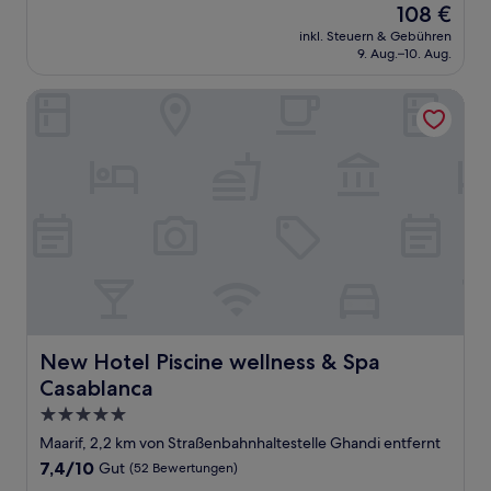
Der
108 €
10,
Preis
Gut,
inkl. Steuern & Gebühren
beträgt
9. Aug.–10. Aug.
(20
108 €
Bewertungen)
New Hotel Piscine wellness & Spa Casablanca
New Hotel Piscine wellness & Spa Casablanca
New Hotel Piscine wellness & Spa
Casablanca
5.0-
Sterne-
Maarif, 2,2 km von Straßenbahnhaltestelle Ghandi entfernt
Unterkunft
7.4
7,4/10
Gut
(52 Bewertungen)
von