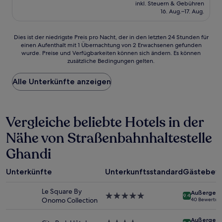
Preis
Sehr
inkl. Steuern & Gebühren
beträgt
16. Aug.–17. Aug.
gut,
64 €
(2
Bewertungen)
Dies
Dies ist der niedrigste Preis pro Nacht, der in den letzten 24 Stunden für
einen Aufenthalt mit 1 Übernachtung von 2 Erwachsenen gefunden
ist
wurde. Preise und Verfügbarkeiten können sich ändern. Es können
der
zusätzliche Bedingungen gelten.
niedrigste
Preis
Alle Unterkünfte anzeigen
pro
Nacht,
der
in
Vergleiche beliebte Hotels in der
den
letzten
Nähe von Straßenbahnhaltestelle
24 Stunden
für
Ghandi
einen
Aufenthalt
mit
Unterkünfte
Unterkunftsstandard
Gästebew
1 Übernachtung
von
Le Square By
Außergewö
5.0-
9.4
2 Erwachsenen
Onomo Collection
40 Bewertun
Sterne-
gefunden
Unterkunft
wurde.
Außergewö