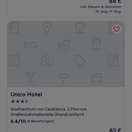
88 €
10,
Preis
Gut,
inkl. Steuern & Gebühren
beträgt
10. Aug.–11. Aug.
(6
88 €
Bewertungen)
Unico Hotel
Unico Hotel
Unico Hotel
3.5-
Sterne-
Stadtzentrum von Casablanca, 2,9 km von
Unterkunft
Straßenbahnhaltestelle Ghandi entfernt
6.4
6,4/10
(8 Bewertungen)
von
Der
83 €
10,