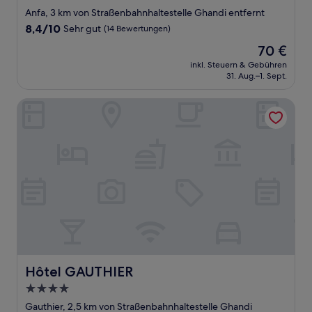
Sterne-
Anfa, 3 km von Straßenbahnhaltestelle Ghandi entfernt
Unterkunft
8.4
8,4/10
Sehr gut
(14 Bewertungen)
von
Der
70 €
10,
Preis
Sehr
inkl. Steuern & Gebühren
beträgt
31. Aug.–1. Sept.
gut,
70 €
(14
Bewertungen)
Hôtel GAUTHIER
Hôtel GAUTHIER
Hôtel GAUTHIER
4.0-
Sterne-
Gauthier, 2,5 km von Straßenbahnhaltestelle Ghandi