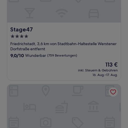
Stage47
Stage47
4.0-
Sterne-
Friedrichstadt, 3,6 km von Stadtbahn-Haltestelle Werstener
Unterkunft
Dorfstraße entfernt
9.0
9,0/10
Wunderbar
(759 Bewertungen)
von
Der
113 €
10,
Preis
Wunderbar,
inkl. Steuern & Gebühren
beträgt
16. Aug.–17. Aug.
(759
113 €
Bewertungen)
Hotel Villa Achenbach