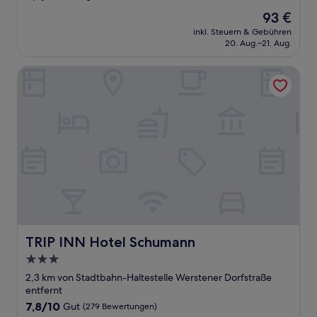
von
Der
93 €
10,
Preis
Sehr
inkl. Steuern & Gebühren
beträgt
20. Aug.–21. Aug.
gut,
93 €
(296
Bewertungen)
TRIP INN Hotel Schumann
TRIP INN Hotel Schumann
TRIP INN Hotel Schumann
3.0-
Sterne-
2,3 km von Stadtbahn-Haltestelle Werstener Dorfstraße
Unterkunft
entfernt
7.8
7,8/10
Gut
(279 Bewertungen)