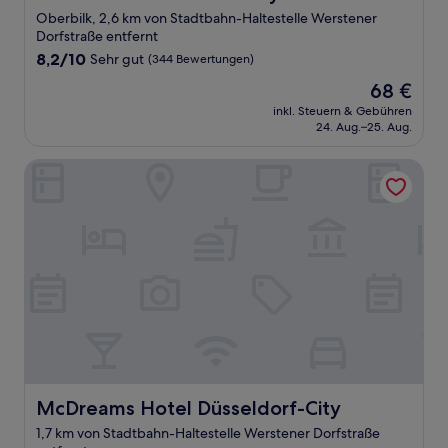
Oberbilk, 2,6 km von Stadtbahn-Haltestelle Werstener
Dorfstraße entfernt
8.2
8,2/10
Sehr gut
(344 Bewertungen)
von
Der
68 €
10,
Preis
Sehr
inkl. Steuern & Gebühren
beträgt
24. Aug.–25. Aug.
gut,
68 €
(344
Bewertungen)
McDreams Hotel Düsseldorf-City
McDreams Hotel Düsseldorf-City
McDreams Hotel Düsseldorf-City
1,7 km von Stadtbahn-Haltestelle Werstener Dorfstraße