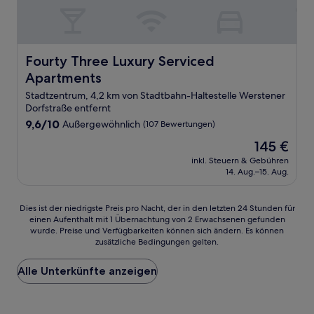
Fourty Three Luxury Serviced Apartments
Fourty Three Luxury Serviced
Apartments
Stadtzentrum, 4,2 km von Stadtbahn-Haltestelle Werstener
Dorfstraße entfernt
9.6
9,6/10
Außergewöhnlich
(107 Bewertungen)
von
Der
145 €
10,
Preis
Außergewöhnlich,
inkl. Steuern & Gebühren
beträgt
14. Aug.–15. Aug.
(107
145 €
Bewertungen)
Dies
Dies ist der niedrigste Preis pro Nacht, der in den letzten 24 Stunden für
einen Aufenthalt mit 1 Übernachtung von 2 Erwachsenen gefunden
ist
wurde. Preise und Verfügbarkeiten können sich ändern. Es können
der
zusätzliche Bedingungen gelten.
niedrigste
Preis
Alle Unterkünfte anzeigen
pro
Nacht,
der
in