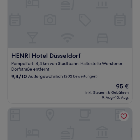
HENRI Hotel Düsseldorf
HENRI Hotel Düsseldorf
Pempelfort, 4,4 km von Stadtbahn-Haltestelle Werstener
Dorfstraße entfernt
9.4
9,4/10
Außergewöhnlich
(202 Bewertungen)
von
Der
95 €
10,
Preis
Außergewöhnlich,
inkl. Steuern & Gebühren
beträgt
9. Aug.–10. Aug.
(202
95 €
Bewertungen)
Hotel Windsor