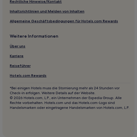
Rechtliche Hinweise/Kontakt
Business in Solingen
Inhaltsrichtlinien und Melden von Inhalten
Familien in Solingen
Allgemeine Geschäftsbedingungen für Hotels.com Rewards
Hotels mit inbegriffenem Frühstück in Neuss
Haustierfreundliche in Neuss
Weitere Informationen
Familien in Neuss
Über uns
Hotels mit Parkplatz in Stadtbezirk 1
Karriere
Hotels mit inbegriffenem Frühstück in Stadtbezirk 1
Reiseführer
Familien in Stadtbezirk 1
Hotels.com Rewards
Hotels mit Wellnessbereich in Stadtbezirk 1
Boutique- in Stadtbezirk 1
*Bei einigen Hotels muss die Stornierung mehr als 24 Stunden vor
Check-in erfolgen. Weitere Details auf der Website.
Haustierfreundliche nahe Sportpark Duisburg
© 2026 Hotels.com, L.P., ein Unternehmen der Expedia Group. Alle
Rechte vorbehalten. Hotels.com und das Hotels.com-Logo sind
Haustierfreundliche in Meerbusch
Handelsmarken oder eingetragene Handelsmarken von Hotels.com, L.P.
Ferienwohnungen in Hassels
Aparthotels in Grünsee
Gasthäuser in Düsseldorf