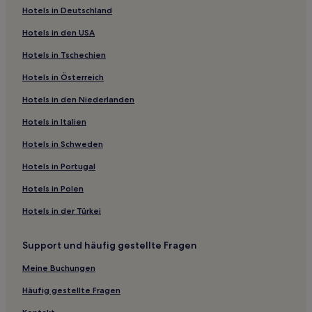
Hotels in Deutschland
Familien in Wuppertal
Hotels in den USA
Hotels mit inbegriffenem Frühstück in Köln
Hotels in Tschechien
Familien nahe Grünsee
Hotels in Österreich
Haustierfreundliche nahe Grünsee
Hotels in den Niederlanden
Hotels mit Parkplatz nahe Seestern
Haustierfreundliche nahe Seestern
Hotels in Italien
Familien nahe Seestern
Hotels in Schweden
Business nahe Seestern
Hotels in Portugal
Hotels mit Pool nahe Seestern
Hotels in Polen
Hotels mit Wellnessbereich nahe Seestern
Hotels in der Türkei
Hotels mit inbegriffenem Frühstück nahe Seestern
Support und häufig gestellte Fragen
Familien in Pempelfort
Haustierfreundliche in Nordrhein-Westfalen
Meine Buchungen
Hotels mit inbegriffenem Frühstück in Nordrhein-
Häufig gestellte Fragen
Westfalen