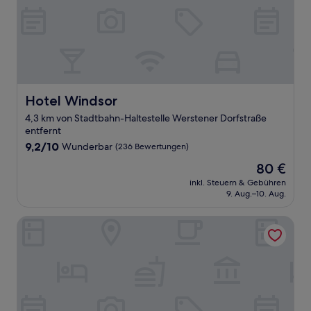
Hotel Windsor
Hotel Windsor
4,3 km von Stadtbahn-Haltestelle Werstener Dorfstraße
entfernt
9.2
9,2/10
Wunderbar
(236 Bewertungen)
von
Der
80 €
10,
Preis
Wunderbar,
inkl. Steuern & Gebühren
beträgt
9. Aug.–10. Aug.
(236
80 €
Bewertungen)
b'mine Duesseldorf, WorldHotels Crafted