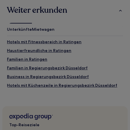
Weiter erkunden
Unterkünfte
Mietwagen
Hotels mit Fitnessbereich in Ratingen
Haustierfreundliche in Ratingen
Familien in Ratingen
Familien in Regierungsbezirk Düsseldorf
Business in Regierungsbezirk Düsseldorf
Hotels mit Küchenzeile in Regierungsbezirk Düsseldorf
Hotels mit Parkplatz in Regierungsbezirk Düsseldorf
Haustierfreundliche in Regierungsbezirk Düsseldorf
Lgbtqia-Freundliche in Düsseldorf
Familien in Düsseldorf
Top-Reiseziele
Hotels mit inbegriffenem Frühstück nahe Blauer See