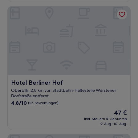
63 €
Hotel Berliner Hof
Hotel Berliner Hof
Hotel Berliner Hof
Oberbilk, 2,8 km von Stadtbahn-Haltestelle Werstener
Dorfstraße entfernt
4.8
4,8/10
(25 Bewertungen)
von
Der
47 €
10,
Preis
(25
inkl. Steuern & Gebühren
beträgt
9. Aug.–10. Aug.
Bewertungen)
47 €
Hotel Karolinger