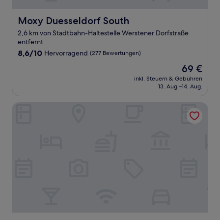
Moxy Duesseldorf South
Moxy Duesseldorf South
2,6 km von Stadtbahn-Haltestelle Werstener Dorfstraße
entfernt
8.6
8,6/10
Hervorragend
(277 Bewertungen)
von
Der
69 €
10,
Preis
Hervorragend,
inkl. Steuern & Gebühren
beträgt
13. Aug.–14. Aug.
(277
69 €
Bewertungen)
Hotel Lessing