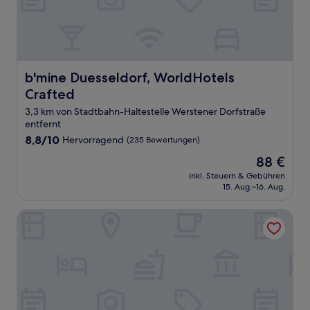
b'mine Duesseldorf, WorldHotels Crafted
b'mine Duesseldorf, WorldHotels
Crafted
3,3 km von Stadtbahn-Haltestelle Werstener Dorfstraße
entfernt
8.8
8,8/10
Hervorragend
(235 Bewertungen)
von
Der
88 €
10,
Preis
Hervorragend,
inkl. Steuern & Gebühren
beträgt
15. Aug.–16. Aug.
(235
88 €
Bewertungen)
Stage47