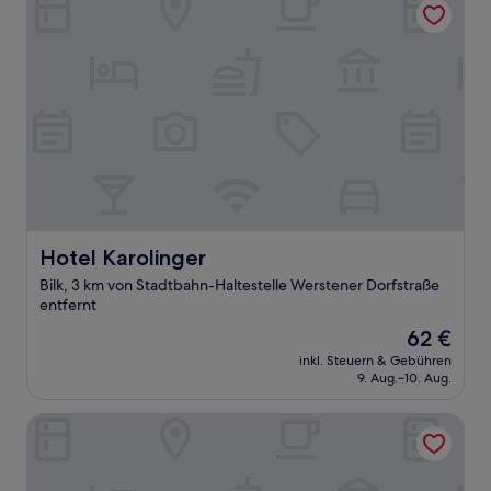
Hotel Karolinger
Hotel Karolinger
Bilk, 3 km von Stadtbahn-Haltestelle Werstener Dorfstraße
entfernt
Der
62 €
Preis
inkl. Steuern & Gebühren
beträgt
9. Aug.–10. Aug.
62 €
HENRI Hotel Düsseldorf