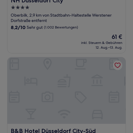
NH Düsseldorf City
4.0-
Sterne-
Oberbilk, 2,9 km von Stadtbahn-Haltestelle Werstener
Unterkunft
Dorfstraße entfernt
8.2
8,2/10
Sehr gut
(1.002 Bewertungen)
von
Der
61 €
10,
Preis
Sehr
inkl. Steuern & Gebühren
beträgt
12. Aug.–13. Aug.
gut,
61 €
(1.002
Bewertungen)
B&B Hotel Düsseldorf City-Süd
B&B Hotel Düsseldorf City-Süd
B&B Hotel Düsseldorf City-Süd