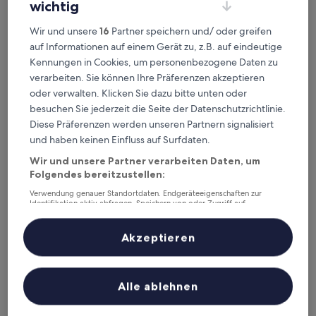
wichtig
Wir und unsere
16
Partner speichern und/ oder greifen
auf Informationen auf einem Gerät zu, z.B. auf eindeutige
Kennungen in Cookies, um personenbezogene Daten zu
Limehome Düsseldorf Bahlenstr.
Limehome Düsseldorf Bahlenstr.
verarbeiten. Sie können Ihre Präferenzen akzeptieren
oder verwalten. Klicken Sie dazu bitte unten oder
2,2 km von Stadtbahn-Haltestelle Werstener Dorfstraße
entfernt
besuchen Sie jederzeit die Seite der Datenschutzrichtlinie.
8.0
8,0/10
Sehr gut
(15 Bewertungen)
Diese Präferenzen werden unseren Partnern signalisiert
von
und haben keinen Einfluss auf Surfdaten.
Der
74 €
10,
Preis
Sehr
inkl. Steuern & Gebühren
Wir und unsere Partner verarbeiten Daten, um
beträgt
9. Aug.–10. Aug.
gut,
Folgendes bereitzustellen:
74 €
(15
Verwendung genauer Standortdaten. Endgeräteeigenschaften zur
Bewertungen)
Belle Etage by Studiotel
Identifikation aktiv abfragen. Speichern von oder Zugriff auf
Informationen auf einem Endgerät. Personalisierte Werbung und
Inhalte, Messung von Werbeleistung und der Performance von Inhalten,
Zielgruppenforschung sowie Entwicklung und Verbesserung von
Akzeptieren
Angeboten.
Liste der Partner (Lieferanten)
Alle ablehnen