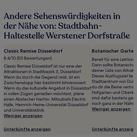
den
letzten
Andere Sehenswürdigkeiten in
24 Stunden
für
der Nähe von: Stadtbahn-
einen
Aufenthalt
Haltestelle Werstener Dorfstraße
mit
1 Übernachtung
von
Classic Remise Düsseldorf
Botanischer Garten
2 Erwachsenen
8.4/10 (53 Bewertungen)
gefunden
Bereit für eine Lektion 
wurde.
Dann sollte Botanischer
Classic Remise Düsseldorf ist nur eine der
Preise
deiner Liste von Attrakt
Attraktionen in Stadtbezirk 3, Düsseldorf.
und
Dieses Ausflugsziel lie
Wenn du durch die Gegend reist, ist ein
Verfügbarkeiten
Stadtzentrum von Düsse
Zwischenstopp hier bestimmt lohnenswert.
können
du dir die Beine vertre
Wenn du das kulturelle Angebot in Düsseldorf
sich
Hofgarten und Oberkas
in vollen Zügen genießen möchtest, plane
ändern.
sind dafür bestens gee
einen Abstecher hierhin: Mitsubishi Electric
Es
noch ganz in der Nähe.
Halle, Heinrich-Heine-Universität Düsseldorf
können
Weniger anzeigen
und Universitätsklinik.
zusätzliche
Weniger anzeigen
Bedingungen
gelten.
Unterkünfte anzeigen
Unterkünfte anzeige