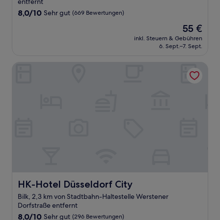
entfernt
8.0
8,0/10
Sehr gut
(669 Bewertungen)
von
Der
55 €
10,
Preis
Sehr
inkl. Steuern & Gebühren
beträgt
6. Sept.–7. Sept.
gut,
55 €
(669
Bewertungen)
HK-Hotel Düsseldorf City
HK-Hotel Düsseldorf City
HK-Hotel Düsseldorf City
Bilk, 2,3 km von Stadtbahn-Haltestelle Werstener
Dorfstraße entfernt
8.0
8,0/10
Sehr gut
(296 Bewertungen)