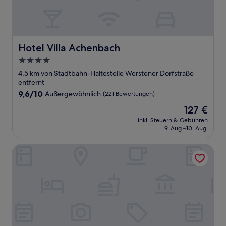
Hotel Villa Achenbach
Hotel Villa Achenbach
4.0-
Sterne-
4,5 km von Stadtbahn-Haltestelle Werstener Dorfstraße
Unterkunft
entfernt
9.6
9,6/10
Außergewöhnlich
(221 Bewertungen)
von
Der
127 €
10,
Preis
Außergewöhnlich,
inkl. Steuern & Gebühren
beträgt
9. Aug.–10. Aug.
(221
127 €
Bewertungen)
Fourty Three Luxury Serviced Apartments