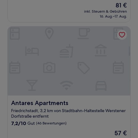
von
Der
81 €
10,
Preis
Gut,
inkl. Steuern & Gebühren
beträgt
16. Aug.–17. Aug.
(279
81 €
Bewertungen)
Antares Apartments
Antares Apartments
Antares Apartments
Friedrichstadt, 3,2 km von Stadtbahn-Haltestelle Werstener
Dorfstraße entfernt
7.2
7,2/10
Gut
(46 Bewertungen)
von
Der
57 €
10,
Preis