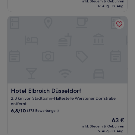
Gut,
inkl. Steuern & Gebühren
beträgt
17. Aug.–18. Aug.
(46
57 €
Bewertungen)
Hotel Elbroich Düsseldorf
Hotel Elbroich Düsseldorf
Hotel Elbroich Düsseldorf
2,3 km von Stadtbahn-Haltestelle Werstener Dorfstraße
entfernt
6.8
6,8/10
(373 Bewertungen)
von
Der
63 €
10,
Preis
(373
inkl. Steuern & Gebühren
beträgt
9. Aug.–10. Aug.
Bewertungen)