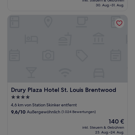
Wunderbar,
inkl. Steuern & Gebühren
beträgt
30. Aug.–31. Aug.
(1.011
207 €
Bewertungen)
Drury Plaza Hotel St. Louis Brentwood
Drury Plaza Hotel St. Louis Brentwood
Drury Plaza Hotel St. Louis Brentwood
4.0-
Sterne-
4,6 km von Station Skinker entfernt
Unterkunft
9.6
9,6/10
Außergewöhnlich
(1.024 Bewertungen)
von
Der
140 €
10,
Preis
Außergewöhnlich,
inkl. Steuern & Gebühren
beträgt
23. Aug.–24. Aug.
(1.024