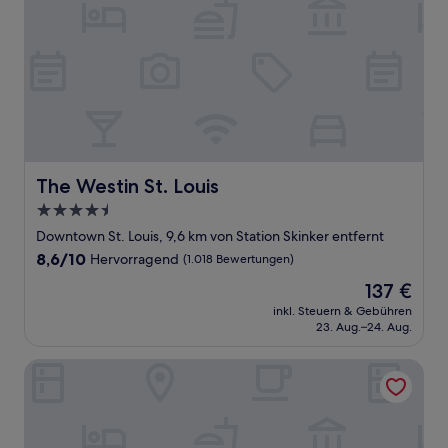
The Westin St. Louis
The Westin St. Louis
4.5-
Sterne-
Downtown St. Louis, 9,6 km von Station Skinker entfernt
Unterkunft
8.6
8,6/10
Hervorragend
(1.018 Bewertungen)
von
Der
137 €
10,
Preis
Hervorragend,
inkl. Steuern & Gebühren
beträgt
23. Aug.–24. Aug.
(1.018
137 €
Bewertungen)
Marriott St. Louis Grand