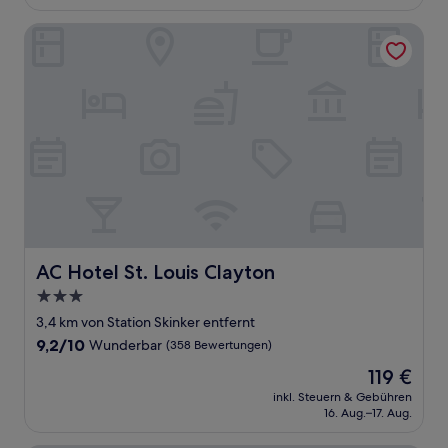
140 €
Bewertungen)
AC Hotel St. Louis Clayton
AC Hotel St. Louis Clayton
AC Hotel St. Louis Clayton
3.0-
Sterne-
3,4 km von Station Skinker entfernt
Unterkunft
9.2
9,2/10
Wunderbar
(358 Bewertungen)
von
Der
119 €
10,
Preis
Wunderbar,
inkl. Steuern & Gebühren
beträgt
16. Aug.–17. Aug.
(358
119 €
Bewertungen)