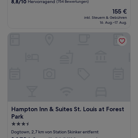
8.8
8,8/10
Hervorragend
(754 Bewertungen)
von
Der
155 €
10,
Preis
Hervorragend,
inkl. Steuern & Gebühren
beträgt
16. Aug.–17. Aug.
(754
155 €
Bewertungen)
Hampton Inn & Suites St. Louis at Forest Park
Hampton Inn & Suites St. Louis at Forest Park
Hampton Inn & Suites St. Louis at Forest
Park
3.5-
Sterne-
Dogtown, 2,7 km von Station Skinker entfernt
Unterkunft