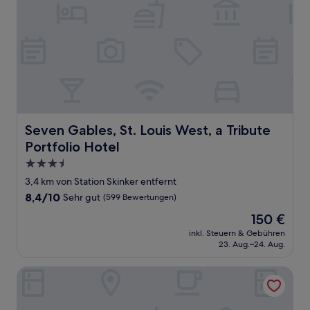
Seven Gables, St. Louis West, a Tribute Portfolio Hotel
Seven Gables, St. Louis West, a Tribute
Portfolio Hotel
3.5-
Sterne-
3,4 km von Station Skinker entfernt
Unterkunft
8.4
8,4/10
Sehr gut
(599 Bewertungen)
von
Der
150 €
10,
Preis
Sehr
inkl. Steuern & Gebühren
beträgt
23. Aug.–24. Aug.
gut,
150 €
(599
Bewertungen)
The Westin St. Louis