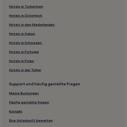
Günstige in Springfield
Hotels in Tschechien
Haustierfreundliche in Springfield
Hotels in Österreich
Hotels mit Parkplatz in Springfield
Hotels in den Niederlanden
Hotels mit Parkplatz in Hazelwood
Günstige in Hannibal
Hotels in Italien
Hotels mit inbegriffenem Frühstück in Hannibal
Hotels in Schweden
Günstige in Macon
Hotels in Portugal
Haustierfreundliche in Macon
Hotels in Polen
Familien in Macon
Hotels in der Türkei
Hotels mit inbegriffenem Frühstück in Chesterfield
Support und häufig gestellte Fragen
Familien nahe Historische Hauptstraße
Familien in St. Louis
Meine Buchungen
Hotels mit Küchenzeile in St. Louis
Häufig gestellte Fragen
Lgbtqia-Freundliche in St. Louis
Kontakt
Haustierfreundliche in St. Louis
Eine Unterkunft bewerten