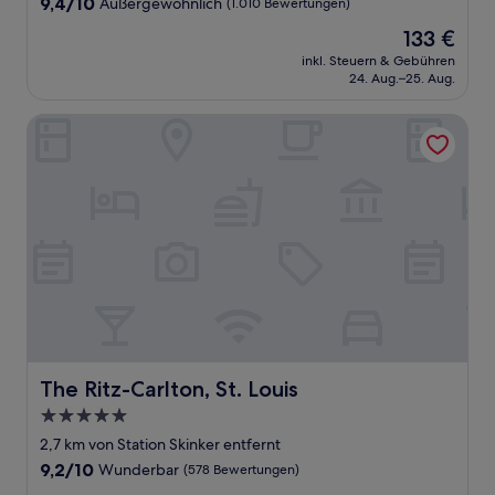
9.4
9,4/10
Außergewöhnlich
(1.010 Bewertungen)
von
Der
133 €
10,
Preis
Außergewöhnlich,
inkl. Steuern & Gebühren
beträgt
24. Aug.–25. Aug.
(1.010
133 €
Bewertungen)
The Ritz-Carlton, St. Louis
The Ritz-Carlton, St. Louis
The Ritz-Carlton, St. Louis
5.0-
Sterne-
2,7 km von Station Skinker entfernt
Unterkunft
9.2
9,2/10
Wunderbar
(578 Bewertungen)
von