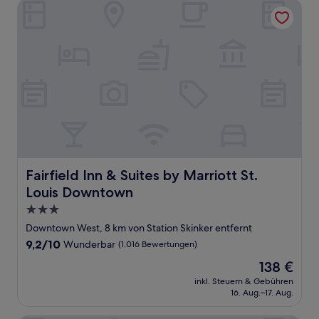
Fairfield Inn & Suites by Marriott St. Louis Downtown
Fairfield Inn & Suites by Marriott St. Louis Downtown
Fairfield Inn & Suites by Marriott St.
Louis Downtown
3.0-
Sterne-
Downtown West, 8 km von Station Skinker entfernt
Unterkunft
9.2
9,2/10
Wunderbar
(1.016 Bewertungen)
von
Der
138 €
10,
Preis
Wunderbar,
inkl. Steuern & Gebühren
beträgt
16. Aug.–17. Aug.
(1.016
138 €
Bewertungen)