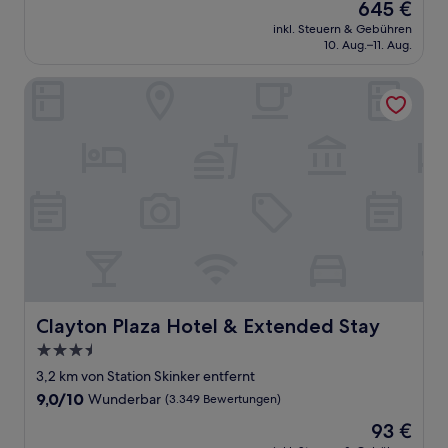
Der
645 €
10,
Preis
Wunderbar,
inkl. Steuern & Gebühren
beträgt
10. Aug.–11. Aug.
(578
645 €
Bewertungen)
Clayton Plaza Hotel & Extended Stay
Clayton Plaza Hotel & Extended Stay
Clayton Plaza Hotel & Extended Stay
3.5-
Sterne-
3,2 km von Station Skinker entfernt
Unterkunft
9.0
9,0/10
Wunderbar
(3.349 Bewertungen)
von
Der
93 €
10,
Preis