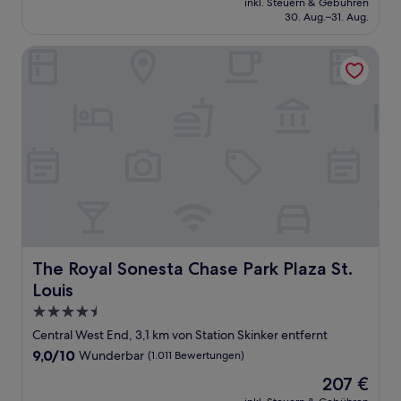
Wunderbar,
inkl. Steuern & Gebühren
beträgt
30. Aug.–31. Aug.
(3.349
93 €
Bewertungen)
The Royal Sonesta Chase Park Plaza St. Louis
The Royal Sonesta Chase Park Plaza St. Louis
The Royal Sonesta Chase Park Plaza St.
Louis
4.5-
Sterne-
Central West End, 3,1 km von Station Skinker entfernt
Unterkunft
9.0
9,0/10
Wunderbar
(1.011 Bewertungen)
von
Der
207 €
10,
Preis