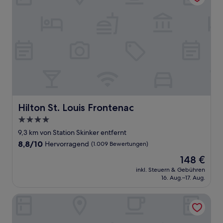
Hilton St. Louis Frontenac
Hilton St. Louis Frontenac
4.0-
Sterne-
9,3 km von Station Skinker entfernt
Unterkunft
8.8
8,8/10
Hervorragend
(1.009 Bewertungen)
von
Der
148 €
10,
Preis
Hervorragend,
inkl. Steuern & Gebühren
beträgt
16. Aug.–17. Aug.
(1.009
148 €
Bewertungen)
DoubleTree by Hilton St. Louis Forest Park