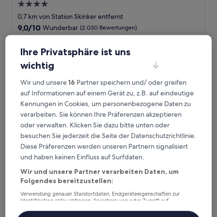
4.0-
Sterne-
0,7 km von Station Skinker entfernt
Unterkunft
9.0
9,0/10
Wunderbar
(2.030 Bewertungen)
von
Der
156 €
10,
Preis
Ihre Privatsphäre ist uns
Wunderbar,
inkl. Steuern & Gebühren
beträgt
10. Aug.–11. Aug.
(2.030
wichtig
156 €
Bewertungen)
The Cheshire
Wir und unsere
16
Partner speichern und/ oder greifen
auf Informationen auf einem Gerät zu, z.B. auf eindeutige
Kennungen in Cookies, um personenbezogene Daten zu
verarbeiten. Sie können Ihre Präferenzen akzeptieren
oder verwalten. Klicken Sie dazu bitte unten oder
besuchen Sie jederzeit die Seite der Datenschutzrichtlinie.
Diese Präferenzen werden unseren Partnern signalisiert
und haben keinen Einfluss auf Surfdaten.
Wir und unsere Partner verarbeiten Daten, um
Folgendes bereitzustellen:
The Cheshire
Verwendung genauer Standortdaten. Endgeräteeigenschaften zur
The Cheshire
Identifikation aktiv abfragen. Speichern von oder Zugriff auf
4.0-
Informationen auf einem Endgerät. Personalisierte Werbung und
Inhalte, Messung von Werbeleistung und der Performance von Inhalten,