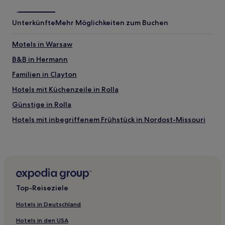
Unterkünfte
Mehr Möglichkeiten zum Buchen
Motels in Warsaw
B&B in Hermann
Familien in Clayton
Hotels mit Küchenzeile in Rolla
Günstige in Rolla
Hotels mit inbegriffenem Frühstück in Nordost-Missouri
Hotels mit inbegriffenem Frühstück in Jefferson City
Business in Cape Girardeau
Hotels mit Fitnessbereich in Cape Girardeau
Günstige in O'Fallon
Top-Reiseziele
Hotels mit Parkplatz in Ste. Genevieve
Hotels in Deutschland
Hotels mit Pool in Springfield
Hotels in den USA