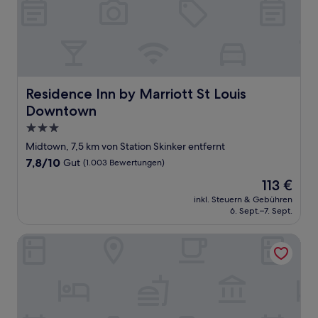
Residence Inn by Marriott St Louis Downtown
Residence Inn by Marriott St Louis
Downtown
3.0-
Sterne-
Midtown, 7,5 km von Station Skinker entfernt
Unterkunft
7.8
7,8/10
Gut
(1.003 Bewertungen)
von
Der
113 €
10,
Preis
Gut,
inkl. Steuern & Gebühren
beträgt
6. Sept.–7. Sept.
(1.003
113 €
Bewertungen)
Tru By Hilton St. Louis Downtown