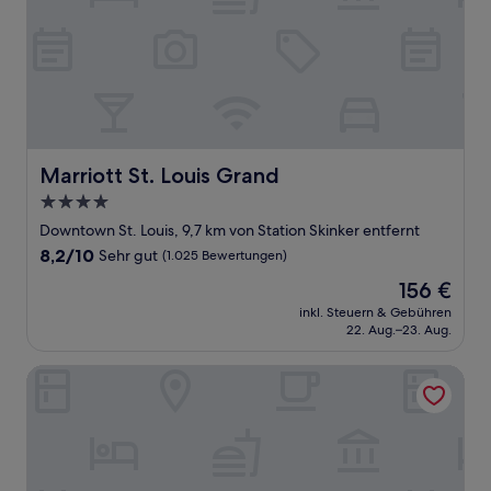
Marriott St. Louis Grand
Marriott St. Louis Grand
4.0-
Sterne-
Downtown St. Louis, 9,7 km von Station Skinker entfernt
Unterkunft
8.2
8,2/10
Sehr gut
(1.025 Bewertungen)
von
Der
156 €
10,
Preis
Sehr
inkl. Steuern & Gebühren
beträgt
22. Aug.–23. Aug.
gut,
156 €
(1.025
Bewertungen)
Homewood Suites by Hilton St Louis - Galleria