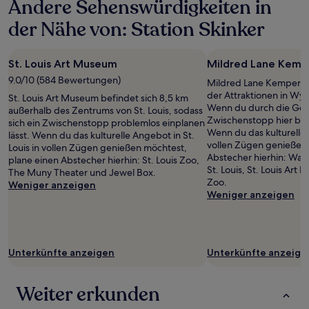
Andere Sehenswürdigkeiten in
der Nähe von: Station Skinker
St. Louis Art Museum
Mildred Lane Kemp
9.0/10 (584 Bewertungen)
Mildred Lane Kemper Ar
der Attraktionen in Wyd
St. Louis Art Museum befindet sich 8,5 km
Wenn du durch die Gegen
außerhalb des Zentrums von St. Louis, sodass
Zwischenstopp hier be
sich ein Zwischenstopp problemlos einplanen
Wenn du das kulturelle 
lässt. Wenn du das kulturelle Angebot in St.
vollen Zügen genießen 
Louis in vollen Zügen genießen möchtest,
Abstecher hierhin: Wash
plane einen Abstecher hierhin: St. Louis Zoo,
St. Louis, St. Louis Art
The Muny Theater und Jewel Box.
Zoo.
Weniger anzeigen
Weniger anzeigen
Unterkünfte anzeigen
Unterkünfte anzeige
Weiter erkunden