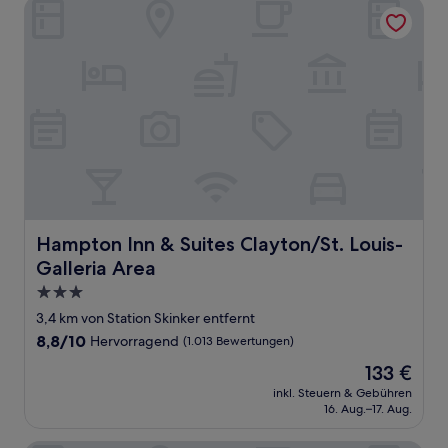
Hampton Inn & Suites Clayton/St. Louis-Galleria Area
Hampton Inn & Suites Clayton/St. Louis-Galleria Area
Hampton Inn & Suites Clayton/St. Louis-
Galleria Area
3.0-
Sterne-
3,4 km von Station Skinker entfernt
Unterkunft
8.8
8,8/10
Hervorragend
(1.013 Bewertungen)
von
Der
133 €
10,
Preis
Hervorragend,
inkl. Steuern & Gebühren
beträgt
16. Aug.–17. Aug.
(1.013
133 €
Bewertungen)