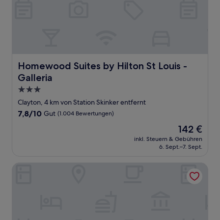
Homewood Suites by Hilton St Louis - Galleria
Homewood Suites by Hilton St Louis -
Galleria
3.0-
Sterne-
Clayton, 4 km von Station Skinker entfernt
Unterkunft
7.8
7,8/10
Gut
(1.004 Bewertungen)
von
Der
142 €
10,
Preis
Gut,
inkl. Steuern & Gebühren
beträgt
6. Sept.–7. Sept.
(1.004
142 €
Bewertungen)
Residence Inn by Marriott St Louis Downtown