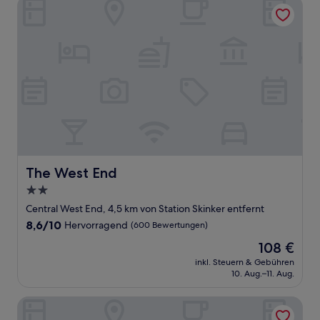
The West End
The West End
The West End
2.0-
Sterne-
Central West End, 4,5 km von Station Skinker entfernt
Unterkunft
8.6
8,6/10
Hervorragend
(600 Bewertungen)
von
Der
108 €
10,
Preis
Hervorragend,
inkl. Steuern & Gebühren
beträgt
10. Aug.–11. Aug.
(600
108 €
Bewertungen)
Hilton St. Louis Frontenac