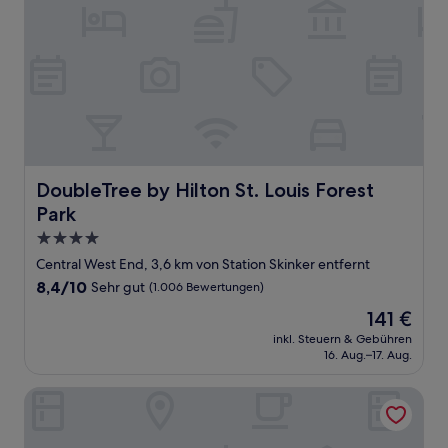
DoubleTree by Hilton St. Louis Forest Park
DoubleTree by Hilton St. Louis Forest
Park
4.0-
Sterne-
Central West End, 3,6 km von Station Skinker entfernt
Unterkunft
8.4
8,4/10
Sehr gut
(1.006 Bewertungen)
von
Der
141 €
10,
Preis
Sehr
inkl. Steuern & Gebühren
beträgt
16. Aug.–17. Aug.
gut,
141 €
(1.006
Bewertungen)
Seven Gables, St. Louis West, a Tribute Portfolio Hotel