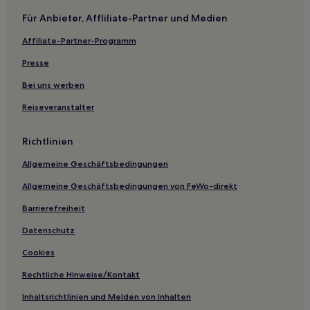
Familien nahe Wild Animal Safari
Für Anbieter, Affliliate-Partner und Medien
Hotels mit Küchenzeile in Osage Beach
Affiliate-Partner-Programm
Günstige in Osage Beach
Hotels mit Parkplatz nahe Black Island Conservation Area
Presse
Günstige nahe Black Island Conservation Area
Bei uns werben
Hotels mit inbegriffenem Frühstück in Missouri
Reiseveranstalter
Günstige in Missouri
Richtlinien
Familien in Sedalia
Allgemeine Geschäftsbedingungen
4-Sterne-Hotels in Washington
Allgemeine Geschäftsbedingungen von FeWo-direkt
3-Sterne-Hotels in Lake Ozark
2-Sterne-Hotels in Chillicothe
Barrierefreiheit
The Gate: Hotels
Datenschutz
Hotels nahe Webster University
Cookies
Shrewsbury Hotels
Rechtliche Hinweise/Kontakt
Ladue: Hotels
Inhaltsrichtlinien und Melden von Inhalten