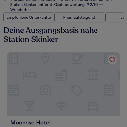
Station Skinker entfernt. Gästebewertung: 9,2/10 —
Wunderbar.
Empfohlene Unterkünfte
Preis (aufsteigend)
Ent
Deine Ausgangsbasis nahe
Station Skinker
Moonrise Hotel
Moonrise Hotel
Moonrise Hotel