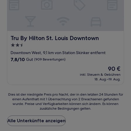
Tru By Hilton St. Louis Downtown
Tru By Hilton St. Louis Downtown
2.5-
Sterne-
Downtown West, 9,1 km von Station Skinker entfernt
Unterkunft
7.8
7,8/10
Gut
(909 Bewertungen)
von
Der
90 €
10,
Preis
Gut,
inkl. Steuern & Gebühren
beträgt
18. Aug.–19. Aug.
(909
90 €
Bewertungen)
Dies
Dies ist der niedrigste Preis pro Nacht, der in den letzten 24 Stunden für
einen Aufenthalt mit 1 Übernachtung von 2 Erwachsenen gefunden
ist
wurde. Preise und Verfügbarkeiten können sich ändern. Es können
der
zusätzliche Bedingungen gelten.
niedrigste
Preis
Alle Unterkünfte anzeigen
pro
Nacht,