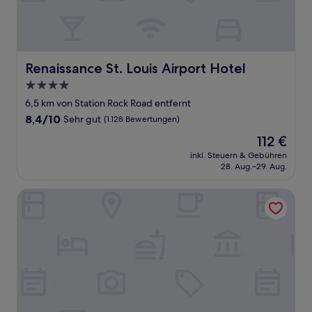
Renaissance St. Louis Airport Hotel
Renaissance St. Louis Airport Hotel
4.0-
Sterne-
6,5 km von Station Rock Road entfernt
Unterkunft
8.4
8,4/10
Sehr gut
(1.128 Bewertungen)
von
Der
112 €
10,
Preis
Sehr
inkl. Steuern & Gebühren
beträgt
28. Aug.–29. Aug.
gut,
112 €
(1.128
Bewertungen)
Hyatt Select St. Louis Airport