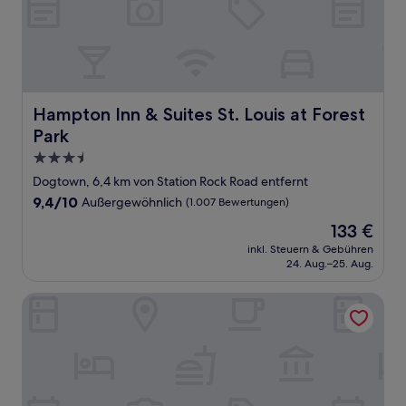
Hampton Inn & Suites St. Louis at Forest Park
Hampton Inn & Suites St. Louis at Forest
Park
3.5-
Sterne-
Dogtown, 6,4 km von Station Rock Road entfernt
Unterkunft
9.4
9,4/10
Außergewöhnlich
(1.007 Bewertungen)
von
Der
133 €
10,
Preis
Außergewöhnlich,
inkl. Steuern & Gebühren
beträgt
24. Aug.–25. Aug.
(1.007
133 €
Bewertungen)
The Cheshire