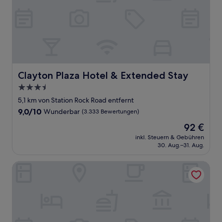
Clayton Plaza Hotel & Extended Stay
Clayton Plaza Hotel & Extended Stay
3.5-
Sterne-
5,1 km von Station Rock Road entfernt
Unterkunft
9.0
9,0/10
Wunderbar
(3.333 Bewertungen)
von
Der
92 €
10,
Preis
Wunderbar,
inkl. Steuern & Gebühren
beträgt
30. Aug.–31. Aug.
(3.333
92 €
Bewertungen)
Hampton Inn & Suites St. Louis at Forest Park