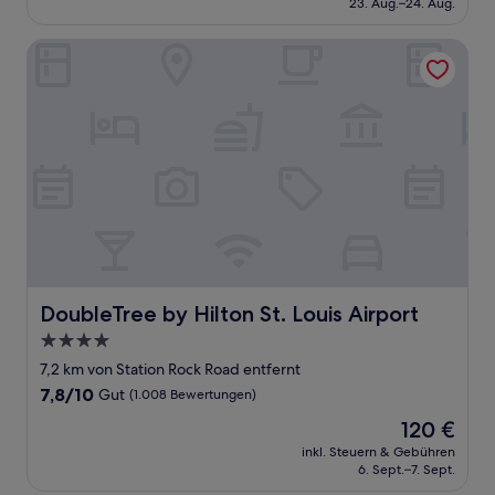
23. Aug.–24. Aug.
(1.012
138 €
Bewertungen)
DoubleTree by Hilton St. Louis Airport
DoubleTree by Hilton St. Louis Airport
DoubleTree by Hilton St. Louis Airport
4.0-
Sterne-
7,2 km von Station Rock Road entfernt
Unterkunft
7.8
7,8/10
Gut
(1.008 Bewertungen)
von
Der
120 €
10,
Preis
Gut,
inkl. Steuern & Gebühren
beträgt
6. Sept.–7. Sept.
(1.008
120 €
Bewertungen)