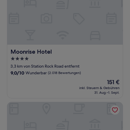
Moonrise Hotel
Moonrise Hotel
4.0-
Sterne-
3,3 km von Station Rock Road entfernt
Unterkunft
9.0
9,0/10
Wunderbar
(2.018 Bewertungen)
von
Der
151 €
10,
Preis
Wunderbar,
inkl. Steuern & Gebühren
beträgt
31. Aug.–1. Sept.
(2.018
151 €
Bewertungen)
Clayton Plaza Hotel & Extended Stay