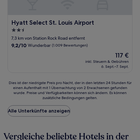
Hyatt Select St. Louis Airport
Hyatt Select St. Louis Airport
2.5-
Sterne-
7,3 km von Station Rock Road entfernt
Unterkunft
9.2
9,2/10
Wunderbar
(1.009 Bewertungen)
von
Der
117 €
10,
Preis
Wunderbar,
inkl. Steuern & Gebühren
beträgt
6. Sept.–7. Sept.
(1.009
117 €
Bewertungen)
Dies
Dies ist der niedrigste Preis pro Nacht, der in den letzten 24 Stunden für
einen Aufenthalt mit 1 Übernachtung von 2 Erwachsenen gefunden
ist
wurde. Preise und Verfügbarkeiten können sich ändern. Es können
der
zusätzliche Bedingungen gelten.
niedrigste
Preis
Alle Unterkünfte anzeigen
pro
Nacht,
der
in
Vergleiche beliebte Hotels in der
den
letzten