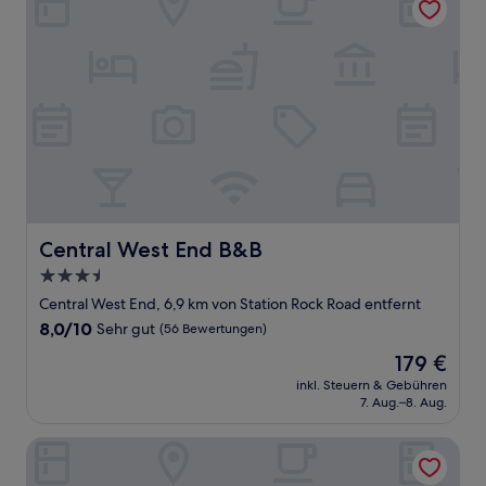
Central West End B&B
Central West End B&B
3.5-
Sterne-
Central West End, 6,9 km von Station Rock Road entfernt
Unterkunft
8.0
8,0/10
Sehr gut
(56 Bewertungen)
von
Der
179 €
10,
Preis
Sehr
inkl. Steuern & Gebühren
beträgt
7. Aug.–8. Aug.
gut,
179 €
(56
Bewertungen)
Super 8 by Wyndham St. Louis North