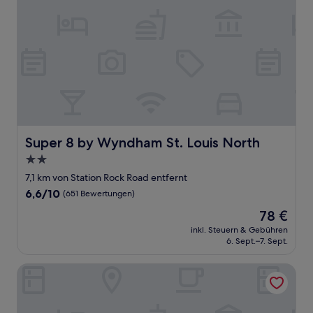
Super 8 by Wyndham St. Louis North
Super 8 by Wyndham St. Louis North
2.0-
Sterne-
7,1 km von Station Rock Road entfernt
Unterkunft
6.6
6,6/10
(651 Bewertungen)
von
Der
78 €
10,
Preis
(651
inkl. Steuern & Gebühren
beträgt
6. Sept.–7. Sept.
Bewertungen)
78 €
Moonrise Hotel