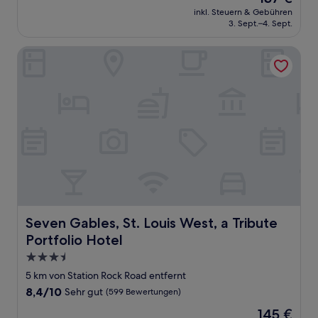
Preis
Wunderbar,
inkl. Steuern & Gebühren
beträgt
3. Sept.–4. Sept.
(797
137 €
Bewertungen)
Seven Gables, St. Louis West, a Tribute Portfolio Hotel
Seven Gables, St. Louis West, a Tribute Portfolio Hotel
Seven Gables, St. Louis West, a Tribute
Portfolio Hotel
3.5-
Sterne-
5 km von Station Rock Road entfernt
Unterkunft
8.4
8,4/10
Sehr gut
(599 Bewertungen)
von
Der
145 €
10,