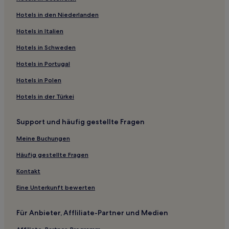
Des Peres Hotels
Hotels in den Niederlanden
Normandy Hotels
Hotels nahe Citygarden Sculpture Park
Hotels in Italien
Beverly Hills Hotels
Hotels in Schweden
Wellston: Hotels
Hotels in Portugal
St. Louis Hotels
Hotels in Polen
Goodfellow Terrace: Hotels
Hotels in der Türkei
Clayton: Hotels
Support und häufig gestellte Fragen
Glasgow Village Hotels
Hotels nahe Station UMSL North
Meine Buchungen
Berkeley: Hotels
Häufig gestellte Fragen
Breckenridge Hills: Hotels
Kontakt
The Hill: Hotels
Eine Unterkunft bewerten
St. Charles County: Hotels
Für Anbieter, Affliliate-Partner und Medien
Hotels nahe Gateway Arch Visitor Center