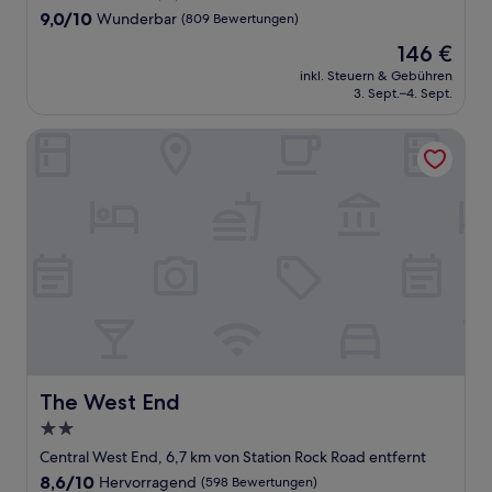
Unterkunft
9.0
9,0/10
Wunderbar
(809 Bewertungen)
von
Der
146 €
10,
Preis
Wunderbar,
inkl. Steuern & Gebühren
beträgt
3. Sept.–4. Sept.
(809
146 €
Bewertungen)
The West End
The West End
The West End
2.0-
Sterne-
Central West End, 6,7 km von Station Rock Road entfernt
Unterkunft
8.6
8,6/10
Hervorragend
(598 Bewertungen)