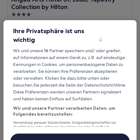
Collection by Hilton
4.0-
Sterne-
8 km von Station Rock Road entfernt
Unterkunft
9.0
9,0/10
Wunderbar
(1.108 Bewertungen)
Ihre Privatsphäre ist uns
von
Der
93 €
wichtig
10,
Preis
Wunderbar,
inkl. Steuern & Gebühren
beträgt
Wir und unsere
16
Partner speichern und/ oder greifen
18. Aug.–19. Aug.
(1.108
93 €
Bewertungen)
auf Informationen auf einem Gerät zu, z.B. auf eindeutige
Pear Tree Inn St. Louis Airport
Kennungen in Cookies, um personenbezogene Daten zu
verarbeiten. Sie können Ihre Präferenzen akzeptieren
oder verwalten. Klicken Sie dazu bitte unten oder
besuchen Sie jederzeit die Seite der Datenschutzrichtlinie.
Diese Präferenzen werden unseren Partnern signalisiert
und haben keinen Einfluss auf Surfdaten.
Wir und unsere Partner verarbeiten Daten, um
Folgendes bereitzustellen:
Verwendung genauer Standortdaten. Endgeräteeigenschaften zur
Identifikation aktiv abfragen. Speichern von oder Zugriff auf
Informationen auf einem Endgerät. Personalisierte Werbung und
Inhalte, Messung von Werbeleistung und der Performance von Inhalten,
Pear Tree Inn St. Louis Airport
Pear Tree Inn St. Louis Airport