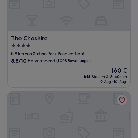
The Cheshire
The Cheshire
4.0-
Sterne-
5,8 km von Station Rock Road entfernt
Unterkunft
8.8
8,8/10
Hervorragend
(1.008 Bewertungen)
von
Der
160 €
10,
Preis
Hervorragend,
inkl. Steuern & Gebühren
beträgt
9. Aug.–10. Aug.
(1.008
160 €
Bewertungen)
Renaissance St. Louis Airport Hotel