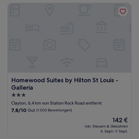
Homewood Suites by Hilton St Louis - Galleria
Homewood Suites by Hilton St Louis - Galleria
Homewood Suites by Hilton St Louis -
Galleria
3.0-
Sterne-
Clayton, 6,4 km von Station Rock Road entfernt
Unterkunft
7.8
7,8/10
Gut
(1.003 Bewertungen)
von
Der
142 €
10,
Preis
Gut,
inkl. Steuern & Gebühren
beträgt
6. Sept.–7. Sept.
(1.003
142 €
Bewertungen)