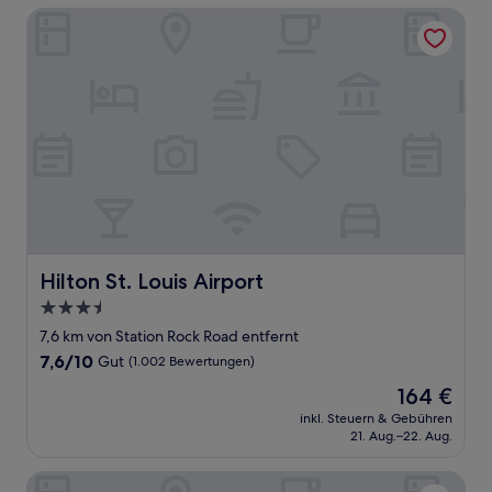
Hilton St. Louis Airport
Hilton St. Louis Airport
Hilton St. Louis Airport
3.5-
Sterne-
7,6 km von Station Rock Road entfernt
Unterkunft
7.6
7,6/10
Gut
(1.002 Bewertungen)
von
Der
164 €
10,
Preis
Gut,
inkl. Steuern & Gebühren
beträgt
21. Aug.–22. Aug.
(1.002
164 €
Bewertungen)
Central West End B&B