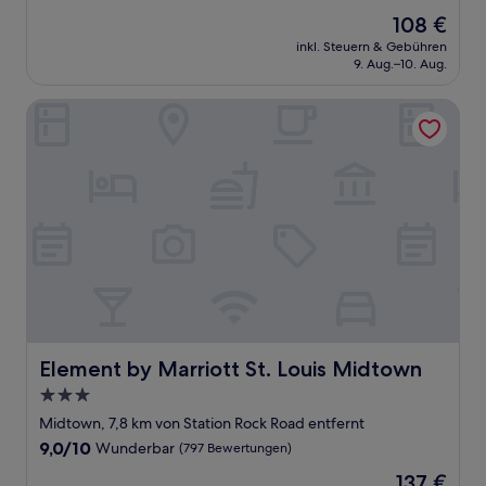
von
Der
108 €
10,
Preis
Hervorragend,
inkl. Steuern & Gebühren
beträgt
9. Aug.–10. Aug.
(598
108 €
Bewertungen)
Element by Marriott St. Louis Midtown
Element by Marriott St. Louis Midtown
Element by Marriott St. Louis Midtown
3.0-
Sterne-
Midtown, 7,8 km von Station Rock Road entfernt
Unterkunft
9.0
9,0/10
Wunderbar
(797 Bewertungen)
von
Der
137 €
10,