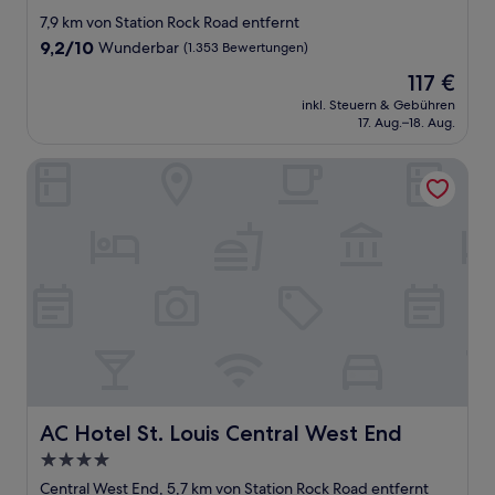
Sterne-
7,9 km von Station Rock Road entfernt
Unterkunft
9.2
9,2/10
Wunderbar
(1.353 Bewertungen)
von
Der
117 €
10,
Preis
Wunderbar,
inkl. Steuern & Gebühren
beträgt
17. Aug.–18. Aug.
(1.353
117 €
Bewertungen)
AC Hotel St. Louis Central West End
AC Hotel St. Louis Central West End
AC Hotel St. Louis Central West End
4.0-
Sterne-
Central West End, 5,7 km von Station Rock Road entfernt