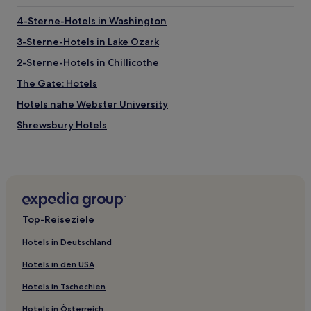
4-Sterne-Hotels in Washington
3-Sterne-Hotels in Lake Ozark
2-Sterne-Hotels in Chillicothe
The Gate: Hotels
Hotels nahe Webster University
Shrewsbury Hotels
Ladue: Hotels
Edmundson: Hotels
The Ville: Hotels
Hotels nahe Enterprise Center
Top-Reiseziele
Rock Hill Hotels
Hotels in Deutschland
Hotels nahe Station Convention Center
Hotels in den USA
Hotels nahe Martin Luther King
Hotels in Tschechien
Hotels nahe St. Louis Mercantile Library
Hotels in Österreich