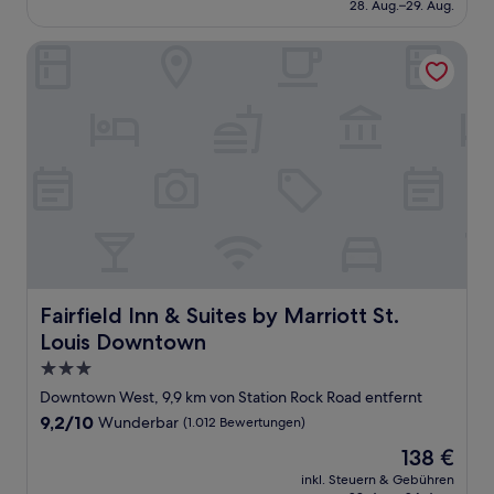
beträgt
28. Aug.–29. Aug.
(754
155 €
Bewertungen)
Fairfield Inn & Suites by Marriott St. Louis Downtown
Fairfield Inn & Suites by Marriott St. Louis Downtown
Fairfield Inn & Suites by Marriott St.
Louis Downtown
3.0-
Sterne-
Downtown West, 9,9 km von Station Rock Road entfernt
Unterkunft
9.2
9,2/10
Wunderbar
(1.012 Bewertungen)
von
Der
138 €
10,
Preis
Wunderbar,
inkl. Steuern & Gebühren
beträgt