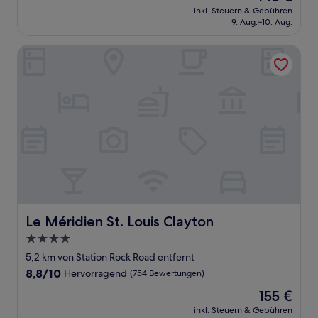
Preis
Sehr
inkl. Steuern & Gebühren
beträgt
9. Aug.–10. Aug.
gut,
145 €
(599
Bewertungen)
Le Méridien St. Louis Clayton
Le Méridien St. Louis Clayton
Le Méridien St. Louis Clayton
4.0-
Sterne-
5,2 km von Station Rock Road entfernt
Unterkunft
8.8
8,8/10
Hervorragend
(754 Bewertungen)
von
Der
155 €
10,
Preis
Hervorragend,
inkl. Steuern & Gebühren