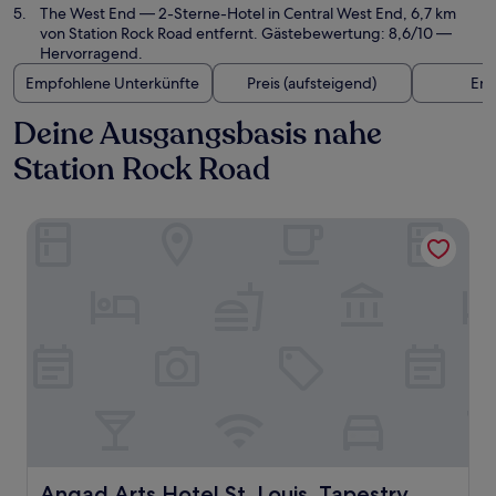
The West End
— 2-Sterne-Hotel in Central West End, 6,7 km
von Station Rock Road entfernt. Gästebewertung: 8,6/10 —
Hervorragend.
Empfohlene Unterkünfte
Preis (aufsteigend)
Ent
Deine Ausgangsbasis nahe
Station Rock Road
Angad Arts Hotel St. Louis, Tapestry Collection by Hilton
Angad Arts Hotel St. Louis, Tapestry Collection by Hilton
Angad Arts Hotel St. Louis, Tapestry