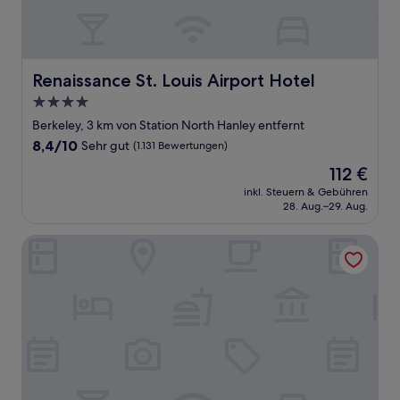
Renaissance St. Louis Airport Hotel
Renaissance St. Louis Airport Hotel
4.0-
Sterne-
Berkeley, 3 km von Station North Hanley entfernt
Unterkunft
8.4
8,4/10
Sehr gut
(1.131 Bewertungen)
von
Der
112 €
10,
Preis
Sehr
inkl. Steuern & Gebühren
beträgt
28. Aug.–29. Aug.
gut,
112 €
(1.131
Bewertungen)
Travelodge by Wyndham St. Louis