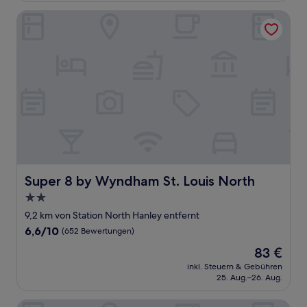
Super 8 by Wyndham St. Louis North
Super 8 by Wyndham St. Louis North
Super 8 by Wyndham St. Louis North
2.0-
Sterne-
9,2 km von Station North Hanley entfernt
Unterkunft
6.6
6,6/10
(652 Bewertungen)
von
Der
83 €
10,
Preis
(652
inkl. Steuern & Gebühren
beträgt
25. Aug.–26. Aug.
Bewertungen)
83 €
HomeTowne Studios by Red Roof St. Louis - Airport/ N Li