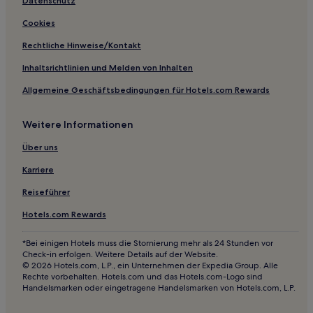
The Gate: Hotels
Datenschutz
Hotels nahe Webster University
Cookies
Shrewsbury Hotels
Rechtliche Hinweise/Kontakt
Ladue: Hotels
Inhaltsrichtlinien und Melden von Inhalten
Edmundson: Hotels
Allgemeine Geschäftsbedingungen für Hotels.com Rewards
The Ville: Hotels
Weitere Informationen
Hotels nahe Enterprise Center
Mehlville Hotels
Über uns
Hotels nahe Station Convention Center
Karriere
Hotels nahe Martin Luther King
Reiseführer
Hotels nahe St. Louis Mercantile Library
Hotels.com Rewards
Normandy Hotels
*Bei einigen Hotels muss die Stornierung mehr als 24 Stunden vor
West Alton Hotels
Check-in erfolgen. Weitere Details auf der Website.
© 2026 Hotels.com, L.P., ein Unternehmen der Expedia Group. Alle
Hotels nahe Citygarden Sculpture Park
Rechte vorbehalten. Hotels.com und das Hotels.com-Logo sind
Handelsmarken oder eingetragene Handelsmarken von Hotels.com, L.P.
Beverly Hills Hotels