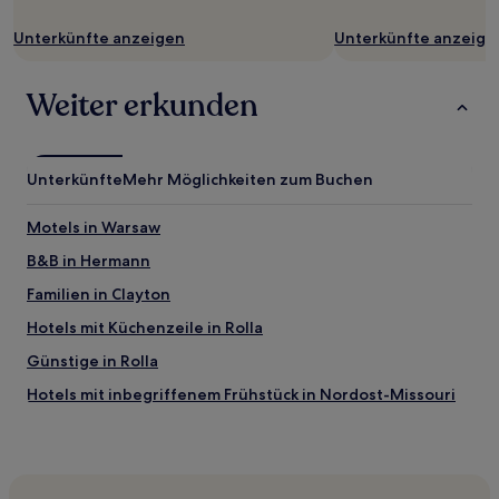
Unterkünfte anzeigen
Unterkünfte anzeige
Weiter erkunden
Unterkünfte
Mehr Möglichkeiten zum Buchen
Motels in Warsaw
B&B in Hermann
Familien in Clayton
Hotels mit Küchenzeile in Rolla
Günstige in Rolla
Hotels mit inbegriffenem Frühstück in Nordost-Missouri
Hotels mit inbegriffenem Frühstück in Jefferson City
Business in Cape Girardeau
Hotels mit Fitnessbereich in Cape Girardeau