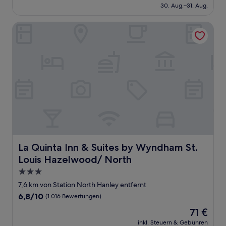
beträgt
30. Aug.–31. Aug.
(1.001
147 €
Bewertungen)
La Quinta Inn & Suites by Wyndham St. Louis Hazelwood/ 
La Quinta Inn & Suites by Wyndham St. Louis Hazelwood
La Quinta Inn & Suites by Wyndham St.
Louis Hazelwood/ North
3.0-
Sterne-
7,6 km von Station North Hanley entfernt
Unterkunft
6.8
6,8/10
(1.016 Bewertungen)
von
Der
71 €
10,
Preis
(1.016
inkl. Steuern & Gebühren