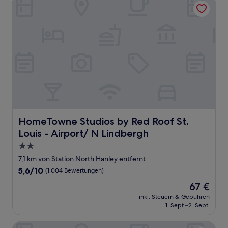
HomeTowne Studios by Red Roof St. Louis - Airport/ N 
HomeTowne Studios by Red Roof St.
Louis - Airport/ N Lindbergh
2.0-
Sterne-
7,1 km von Station North Hanley entfernt
Unterkunft
5.6
5,6/10
(1.004 Bewertungen)
von
Der
67 €
10,
Preis
(1.004
inkl. Steuern & Gebühren
beträgt
1. Sept.–2. Sept.
Bewertungen)
67 €
Hyatt Select St. Louis Airport