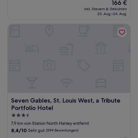
Der
166 €
10,
Preis
Sehr
inkl. Steuern & Gebühren
beträgt
23. Aug.–24. Aug.
gut,
166 €
(1.005
Bewertungen)
Seven Gables, St. Louis West, a Tribute Portfolio Hotel
Seven Gables, St. Louis West, a Tribute Portfolio Hotel
Seven Gables, St. Louis West, a Tribute
Portfolio Hotel
3.5-
Sterne-
7,9 km von Station North Hanley entfernt
Unterkunft
8.4
8,4/10
Sehr gut
(599 Bewertungen)
von