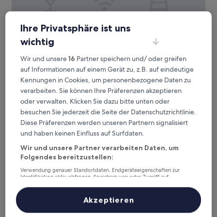
Ihre Privatsphäre ist uns
Travelodge by Wyndham St. Louis
Travelodge by Wyndham St. Louis
wichtig
2.0-
Sterne-
Berkeley, 2,6 km von Station North Hanley entfernt
Wir und unsere
16
Partner speichern und/ oder greifen
Unterkunft
6.8
6,8/10
(1.003 Bewertungen)
auf Informationen auf einem Gerät zu, z.B. auf eindeutige
von
Kennungen in Cookies, um personenbezogene Daten zu
Der
64 €
10,
Preis
verarbeiten. Sie können Ihre Präferenzen akzeptieren
(1.003
inkl. Steuern & Gebühren
beträgt
6. Sept.–7. Sept.
Bewertungen)
oder verwalten. Klicken Sie dazu bitte unten oder
64 €
besuchen Sie jederzeit die Seite der Datenschutzrichtlinie.
Hilton Garden Inn St. Louis Airport
Diese Präferenzen werden unseren Partnern signalisiert
und haben keinen Einfluss auf Surfdaten.
Wir und unsere Partner verarbeiten Daten, um
Folgendes bereitzustellen:
Verwendung genauer Standortdaten. Endgeräteeigenschaften zur
Identifikation aktiv abfragen. Speichern von oder Zugriff auf
Informationen auf einem Endgerät. Personalisierte Werbung und
Inhalte, Messung von Werbeleistung und der Performance von Inhalten,
Zielgruppenforschung sowie Entwicklung und Verbesserung von
Akzeptieren
Angeboten.
Liste der Partner (Lieferanten)