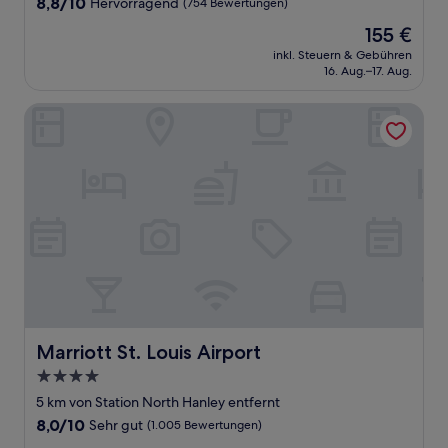
8.8
8,8/10
Hervorragend
(754 Bewertungen)
von
Der
155 €
10,
Preis
Hervorragend,
inkl. Steuern & Gebühren
beträgt
16. Aug.–17. Aug.
(754
155 €
Bewertungen)
Marriott St. Louis Airport
Marriott St. Louis Airport
Marriott St. Louis Airport
4.0-
Sterne-
5 km von Station North Hanley entfernt
Unterkunft
8.0
8,0/10
Sehr gut
(1.005 Bewertungen)
von