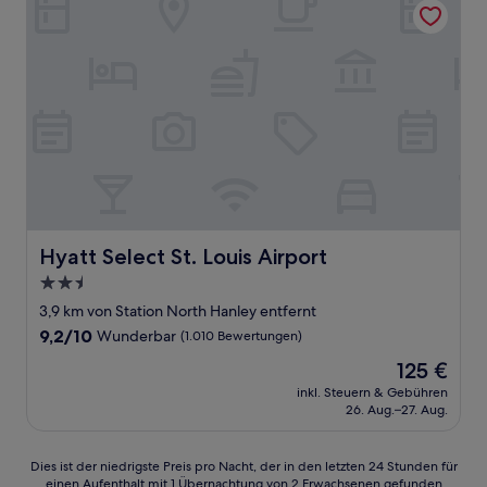
Hyatt Select St. Louis Airport
Hyatt Select St. Louis Airport
2.5-
Sterne-
3,9 km von Station North Hanley entfernt
Unterkunft
9.2
9,2/10
Wunderbar
(1.010 Bewertungen)
von
Der
125 €
10,
Preis
Wunderbar,
inkl. Steuern & Gebühren
beträgt
26. Aug.–27. Aug.
(1.010
125 €
Bewertungen)
Dies
Dies ist der niedrigste Preis pro Nacht, der in den letzten 24 Stunden für
einen Aufenthalt mit 1 Übernachtung von 2 Erwachsenen gefunden
ist