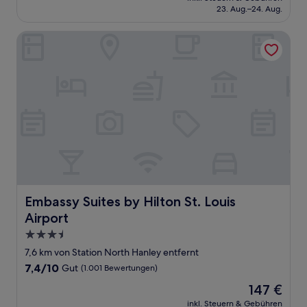
beträgt
23. Aug.–24. Aug.
(976
84 €
Bewertungen)
Embassy Suites by Hilton St. Louis Airport
Embassy Suites by Hilton St. Louis Airport
Embassy Suites by Hilton St. Louis
Airport
3.5-
Sterne-
7,6 km von Station North Hanley entfernt
Unterkunft
7.4
7,4/10
Gut
(1.001 Bewertungen)
von
Der
147 €
10,
Preis
Gut,
inkl. Steuern & Gebühren