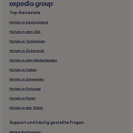
Günstige in O'Fallon
Top-Reiseziele
Hotels mit Parkplatz in Ste. Genevieve
Hotels in Deutschland
Hotels mit Parkplatz in Springfield
Hotels in den USA
Hotels mit Pool in Springfield
Hotels in Tschechien
Haustierfreundliche in Springfield
Hotels in Österreich
Günstige in Springfield
Hotels in den Niederlanden
Hotels mit Parkplatz in Hazelwood
Hotels mit inbegriffenem Frühstück in Hannibal
Hotels in Italien
Günstige in Hannibal
Hotels in Schweden
Haustierfreundliche in Macon
Hotels in Portugal
Günstige in Macon
Hotels in Polen
Familien in Macon
Hotels in der Türkei
Hotels mit inbegriffenem Frühstück in Chesterfield
Support und häufig gestellte Fragen
Familien nahe Historische Hauptstraße
Lgbtqia-Freundliche in St. Louis
Meine Buchungen