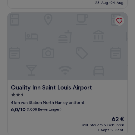
beträgt
23. Aug.–24. Aug.
Bewertungen)
71 €
Quality Inn Saint Louis Airport
Quality Inn Saint Louis Airport
Quality Inn Saint Louis Airport
2.5-
Sterne-
4 km von Station North Hanley entfernt
Unterkunft
6.0
6,0/10
(1.008 Bewertungen)
von
Der
62 €
10,
Preis
(1.008
inkl. Steuern & Gebühren
beträgt
1. Sept.–2. Sept.
Bewertungen)
62 €