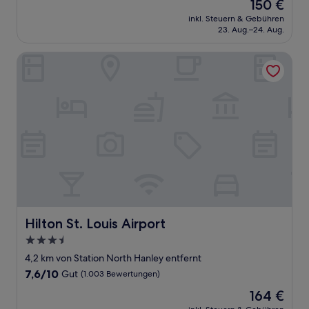
Der
150 €
10,
Preis
Sehr
inkl. Steuern & Gebühren
beträgt
23. Aug.–24. Aug.
gut,
150 €
(599
Bewertungen)
Hilton St. Louis Airport
Hilton St. Louis Airport
Hilton St. Louis Airport
3.5-
Sterne-
4,2 km von Station North Hanley entfernt
Unterkunft
7.6
7,6/10
Gut
(1.003 Bewertungen)
von
Der
164 €
10,
Preis