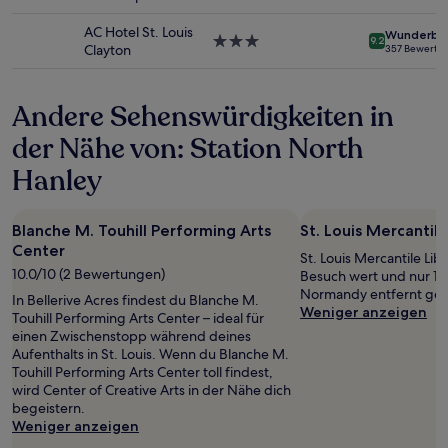
ändern.
Sterne-
Es
Unterkunft
AC Hotel St. Louis
Wunderba
können
3.0-
9.2
Clayton
357 Bewertu
zusätzliche
Sterne-
Bedingungen
Unterkunft
gelten.
Andere Sehenswürdigkeiten in
der Nähe von: Station North
Hanley
Blanche M. Touhill Performing Arts
St. Louis Mercantile
Center
St. Louis Mercantile Libr
10.0/10 (2 Bewertungen)
Besuch wert und nur 1
Normandy entfernt gel
In Bellerive Acres findest du Blanche M.
Weniger anzeigen
Touhill Performing Arts Center – ideal für
einen Zwischenstopp während deines
Aufenthalts in St. Louis. Wenn du Blanche M.
Touhill Performing Arts Center toll findest,
wird Center of Creative Arts in der Nähe dich
begeistern.
Weniger anzeigen