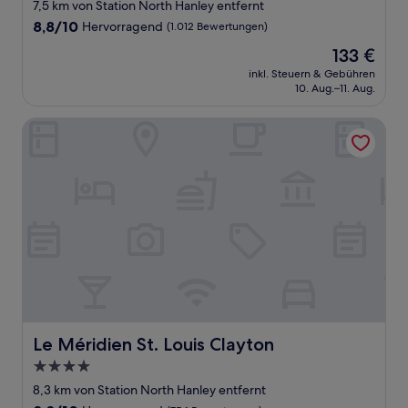
Sterne-
7,5 km von Station North Hanley entfernt
Unterkunft
8.8
8,8/10
Hervorragend
(1.012 Bewertungen)
von
Der
133 €
10,
Preis
Hervorragend,
inkl. Steuern & Gebühren
beträgt
10. Aug.–11. Aug.
(1.012
133 €
Bewertungen)
Le Méridien St. Louis Clayton
Le Méridien St. Louis Clayton
Le Méridien St. Louis Clayton
4.0-
Sterne-
8,3 km von Station North Hanley entfernt
Unterkunft