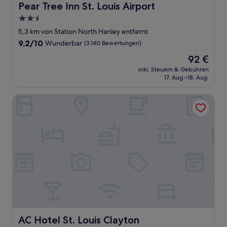
Pear Tree Inn St. Louis Airport
Pear Tree Inn St. Louis Airport
2.5-
Sterne-
5,3 km von Station North Hanley entfernt
Unterkunft
9.2
9,2/10
Wunderbar
(3.140 Bewertungen)
von
Der
92 €
10,
Preis
Wunderbar,
inkl. Steuern & Gebühren
beträgt
17. Aug.–18. Aug.
(3.140
92 €
Bewertungen)
AC Hotel St. Louis Clayton
AC Hotel St. Louis Clayton
AC Hotel St. Louis Clayton