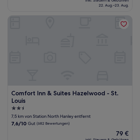
Gut,
inkl. Steuern & Gebühren
beträgt
22. Aug.–23. Aug.
(1.003
164 €
Bewertungen)
Comfort Inn & Suites Hazelwood - St. Louis
Comfort Inn & Suites Hazelwood - St. Louis
Comfort Inn & Suites Hazelwood - St.
Louis
2.5-
Sterne-
7,5 km von Station North Hanley entfernt
Unterkunft
7.6
7,6/10
Gut
(682 Bewertungen)
von
Der
79 €
10,
Preis
Gut,
inkl. Steuern & Gebühren