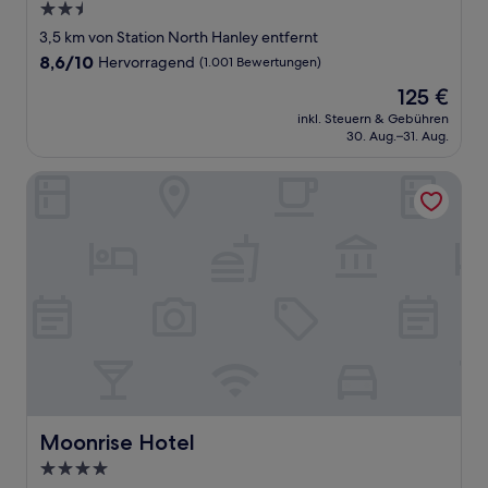
2.5-
Sterne-
3,5 km von Station North Hanley entfernt
Unterkunft
8.6
8,6/10
Hervorragend
(1.001 Bewertungen)
von
Der
125 €
10,
Preis
Hervorragend,
inkl. Steuern & Gebühren
beträgt
30. Aug.–31. Aug.
(1.001
125 €
Bewertungen)
Moonrise Hotel
Moonrise Hotel
Moonrise Hotel
4.0-