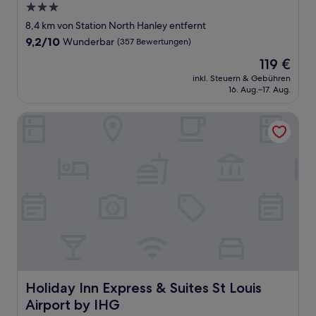
3.0-
Sterne-
8,4 km von Station North Hanley entfernt
Unterkunft
9.2
9,2/10
Wunderbar
(357 Bewertungen)
von
Der
119 €
10,
Preis
Wunderbar,
inkl. Steuern & Gebühren
beträgt
16. Aug.–17. Aug.
(357
119 €
Bewertungen)
Holiday Inn Express & Suites St Louis Airport by IHG
Holiday Inn Express & Suites St Louis Airport by IHG
Holiday Inn Express & Suites St Louis
Airport by IHG