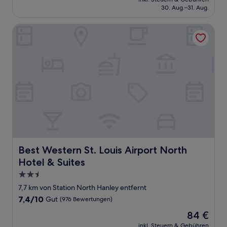
beträgt
30. Aug.–31. Aug.
(682
79 €
Bewertungen)
Best Western St. Louis Airport North Hotel & Suites
Best Western St. Louis Airport North Hotel & Suites
Best Western St. Louis Airport North
Hotel & Suites
2.5-
Sterne-
7,7 km von Station North Hanley entfernt
Unterkunft
7.4
7,4/10
Gut
(976 Bewertungen)
von
Der
84 €
10,
Preis
Gut,
inkl. Steuern & Gebühren