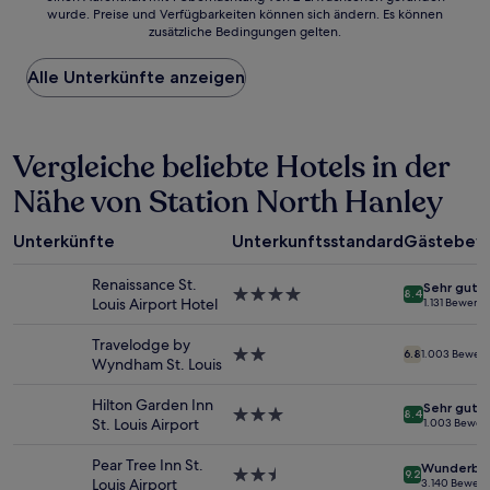
wurde. Preise und Verfügbarkeiten können sich ändern. Es können
der
zusätzliche Bedingungen gelten.
niedrigste
Preis
Alle Unterkünfte anzeigen
pro
Nacht,
der
in
Vergleiche beliebte Hotels in der
den
letzten
Nähe von Station North Hanley
24 Stunden
für
einen
Unterkünfte
Unterkunftsstandard
Gästebew
Aufenthalt
mit
Renaissance St.
Sehr gut
1 Übernachtung
4.0-
8.4
Louis Airport Hotel
1.131 Bewert
von
Sterne-
2 Erwachsenen
Unterkunft
Travelodge by
gefunden
2.0-
6.8
1.003 Bewer
Wyndham St. Louis
wurde.
Sterne-
Preise
Unterkunft
Hilton Garden Inn
Sehr gut
und
3.0-
8.4
St. Louis Airport
1.003 Bewer
Verfügbarkeiten
Sterne-
können
Unterkunft
Pear Tree Inn St.
Wunderba
sich
2.5-
9.2
Louis Airport
3.140 Bewer