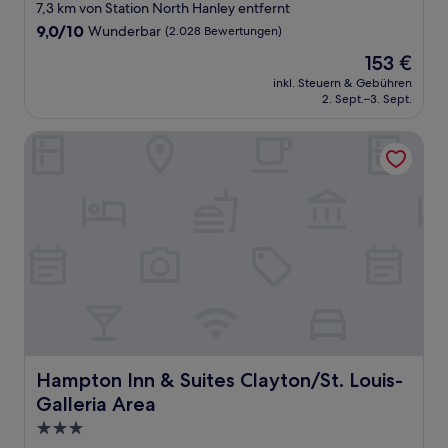
Sterne-
7,3 km von Station North Hanley entfernt
Unterkunft
9.0
9,0/10
Wunderbar
(2.028 Bewertungen)
von
Der
153 €
10,
Preis
Wunderbar,
inkl. Steuern & Gebühren
beträgt
2. Sept.–3. Sept.
(2.028
153 €
Bewertungen)
Hampton Inn & Suites Clayton/St. Louis-Galleria Area
Hampton Inn & Suites Clayton/St. Louis-Galleria Area
Hampton Inn & Suites Clayton/St. Louis-
Galleria Area
3.0-