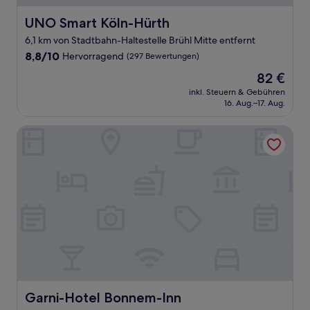
UNO Smart Köln-Hürth
UNO Smart Köln-Hürth
6,1 km von Stadtbahn-Haltestelle Brühl Mitte entfernt
8.8
8,8/10
Hervorragend
(297 Bewertungen)
von
Der
82 €
10,
Preis
Hervorragend,
inkl. Steuern & Gebühren
beträgt
16. Aug.–17. Aug.
(297
82 €
Bewertungen)
Garni-Hotel Bonnem-Inn
Garni-Hotel Bonnem-Inn
Garni-Hotel Bonnem-Inn