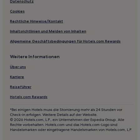
Hotels mit Parkplatz in Eifel
Datenschutz
Familien in Eifel
Cookies
Familien in Leverkusen
Rechtliche Hinweise/Kontakt
Hotels mit inbegriffenem Frühstück nahe Museumsmeile
Inhaltsrichtlinien und Melden von Inhalten
Haustierfreundliche nahe Museumsmeile
Allgemeine Geschäftsbedingungen für Hotels.com Rewards
Hotels mit Fitnessbereich nahe Schildergasse
Weitere Informationen
Haustierfreundliche nahe Schildergasse
Familien in Solingen
Über uns
Hotels mit Parkplatz in Burscheid
Karriere
Hotels mit Küchenzeile in Hürth
Reiseführer
Familien in Hürth
Hotels.com Rewards
Haustierfreundliche in Hürth
*Bei einigen Hotels muss die Stornierung mehr als 24 Stunden vor
Haustierfreundliche in Südstadt
Check-in erfolgen. Weitere Details auf der Website.
© 2026 Hotels.com, L.P., ein Unternehmen der Expedia Group. Alle
Haustierfreundliche in Sankt Augustin
Rechte vorbehalten. Hotels.com und das Hotels.com-Logo sind
Handelsmarken oder eingetragene Handelsmarken von Hotels.com, L.P.
Haustierfreundliche in Düren