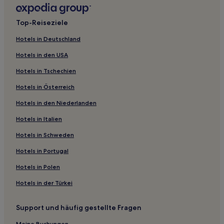
Gasthäuser in Schildergasse
Top-Reiseziele
Ferienwohnungen in Bergisch Gladbach
Hotels in Deutschland
Ferienwohnungen in Eifel
Hotels in den USA
Ferienwohnungen in Heimbach
Hotels in Tschechien
Hotels mit Parkplatz in Euskirchen
Hotels in Österreich
Haustierfreundliche in Bad Honnef
Hotels in den Niederlanden
Hotels mit Parkplatz in Brühl
Hotels mit Küchenzeile in Kalk
Hotels in Italien
Haustierfreundliche in Kalk
Hotels in Schweden
Hotels mit Parkplatz in Bonn/Rhein-Sieg
Hotels in Portugal
Familien in Lindenthal
Hotels in Polen
Haustierfreundliche in Lindenthal
Hotels in der Türkei
Familien in Bonn
Support und häufig gestellte Fragen
Golf in Bonn
Meine Buchungen