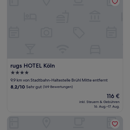
rugs HOTEL Köln
rugs HOTEL Köln
4.0-
Sterne-
9,9 km von Stadtbahn-Haltestelle Brühl Mitte entfernt
Unterkunft
8.2
8,2/10
Sehr gut
(169 Bewertungen)
von
Der
116 €
10,
Preis
Sehr
inkl. Steuern & Gebühren
beträgt
16. Aug.–17. Aug.
gut,
116 €
(169
Bewertungen)
Hotel Gertrudenhof