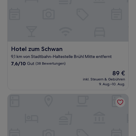
Hotel zum Schwan
Hotel zum Schwan
9,1 km von Stadtbahn-Haltestelle Brühl Mitte entfernt
7.6
7,6/10
Gut
(38 Bewertungen)
von
Der
89 €
10,
Preis
Gut,
inkl. Steuern & Gebühren
beträgt
9. Aug.–10. Aug.
(38
89 €
Bewertungen)
K-Apart Hotel & Boardinghouse