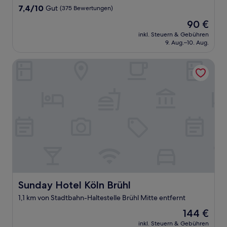
Unterkunft
7.4
7,4/10
Gut
(375 Bewertungen)
von
Der
90 €
10,
Preis
Gut,
inkl. Steuern & Gebühren
beträgt
9. Aug.–10. Aug.
(375
90 €
Bewertungen)
Sunday Hotel Köln Brühl
Sunday Hotel Köln Brühl
Sunday Hotel Köln Brühl
1,1 km von Stadtbahn-Haltestelle Brühl Mitte entfernt
Der
144 €
Preis
inkl. Steuern & Gebühren