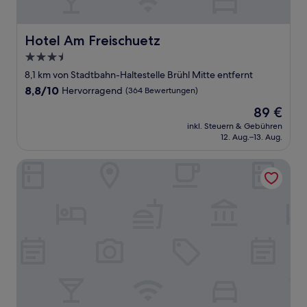
Hotel Am Freischuetz
Hotel Am Freischuetz
3.5-
Sterne-
8,1 km von Stadtbahn-Haltestelle Brühl Mitte entfernt
Unterkunft
8.8
8,8/10
Hervorragend
(364 Bewertungen)
von
Der
89 €
10,
Preis
Hervorragend,
inkl. Steuern & Gebühren
beträgt
12. Aug.–13. Aug.
(364
89 €
Bewertungen)
UNO Smart Köln-Hürth