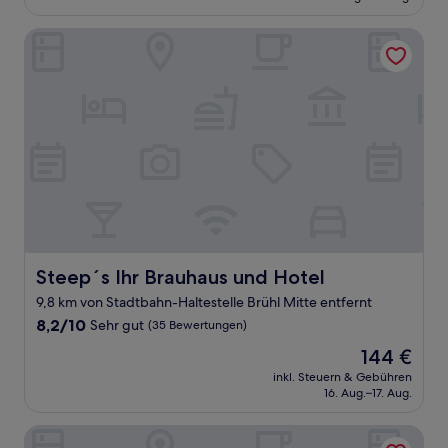
82 €
(16
Bewertungen)
Steep´s Ihr Brauhaus und Hotel
Steep´s Ihr Brauhaus und Hotel
Steep´s Ihr Brauhaus und Hotel
9,8 km von Stadtbahn-Haltestelle Brühl Mitte entfernt
8.2
8,2/10
Sehr gut
(35 Bewertungen)
von
Der
144 €
10,
Preis
Sehr
inkl. Steuern & Gebühren
beträgt
16. Aug.–17. Aug.
gut,
144 €
(35
Bewertungen)
rugs HOTEL Köln