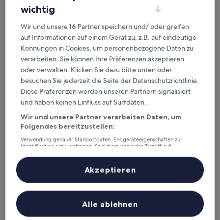
wichtig
Wir und unsere
16
Partner speichern und/ oder greifen
auf Informationen auf einem Gerät zu, z.B. auf eindeutige
Hotel am Stern
Hotel am Stern
Kennungen in Cookies, um personenbezogene Daten zu
verarbeiten. Sie können Ihre Präferenzen akzeptieren
3.0-
oder verwalten. Klicken Sie dazu bitte unten oder
Sterne-
0,4 km von Stadtbahn-Haltestelle Brühl Mitte entfernt
Unterkunft
besuchen Sie jederzeit die Seite der Datenschutzrichtlinie.
8.6
8,6/10
Hervorragend
(107 Bewertungen)
Diese Präferenzen werden unseren Partnern signalisiert
von
Der
137 €
10,
und haben keinen Einfluss auf Surfdaten.
Preis
Hervorragend,
inkl. Steuern & Gebühren
beträgt
Wir und unsere Partner verarbeiten Daten, um
13. Aug.–14. Aug.
(107
137 €
Folgendes bereitzustellen:
Bewertungen)
Atrium Apart Hotel Brühl
Verwendung genauer Standortdaten. Endgeräteeigenschaften zur
Identifikation aktiv abfragen. Speichern von oder Zugriff auf
Informationen auf einem Endgerät. Personalisierte Werbung und
Inhalte, Messung von Werbeleistung und der Performance von Inhalten,
Zielgruppenforschung sowie Entwicklung und Verbesserung von
Akzeptieren
Angeboten.
Liste der Partner (Lieferanten)
Alle ablehnen