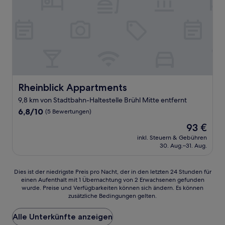
Rheinblick Appartments
Rheinblick Appartments
9,8 km von Stadtbahn-Haltestelle Brühl Mitte entfernt
6.8
6,8/10
(5 Bewertungen)
von
Der
93 €
10,
Preis
(5
inkl. Steuern & Gebühren
beträgt
30. Aug.–31. Aug.
Bewertungen)
93 €
Dies
Dies ist der niedrigste Preis pro Nacht, der in den letzten 24 Stunden für
einen Aufenthalt mit 1 Übernachtung von 2 Erwachsenen gefunden
ist
wurde. Preise und Verfügbarkeiten können sich ändern. Es können
der
zusätzliche Bedingungen gelten.
niedrigste
Preis
Alle Unterkünfte anzeigen
pro