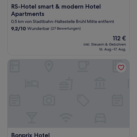
RS-Hotel smart & modern Hotel Apartments
RS-Hotel smart & modern Hotel
Apartments
0,5 km von Stadtbahn-Haltestelle Brühl Mitte entfernt
9.2
9,2/10
Wunderbar
(27 Bewertungen)
von
Der
112 €
10,
Preis
Wunderbar,
inkl. Steuern & Gebühren
beträgt
16. Aug.–17. Aug.
(27
112 €
Bewertungen)
Bonprix Hotel
Bonprix Hotel
Bonprix Hotel