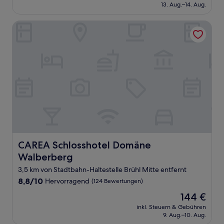
beträgt
13. Aug.–14. Aug.
144 €
CAREA Schlosshotel Domäne Walberberg
CAREA Schlosshotel Domäne Walberberg
CAREA Schlosshotel Domäne
Walberberg
3,5 km von Stadtbahn-Haltestelle Brühl Mitte entfernt
8.8
8,8/10
Hervorragend
(124 Bewertungen)
von
Der
144 €
10,
Preis
Hervorragend,
inkl. Steuern & Gebühren
beträgt
9. Aug.–10. Aug.
(124
144 €