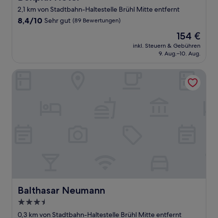
2,1 km von Stadtbahn-Haltestelle Brühl Mitte entfernt
8.4
8,4/10
Sehr gut
(89 Bewertungen)
von
Der
154 €
10,
Preis
Sehr
inkl. Steuern & Gebühren
beträgt
9. Aug.–10. Aug.
gut,
154 €
(89
Bewertungen)
Balthasar Neumann
Balthasar Neumann
Balthasar Neumann
3.5-
Sterne-
0,3 km von Stadtbahn-Haltestelle Brühl Mitte entfernt