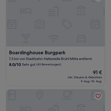
Boardinghouse Burgpark
Boardinghouse Burgpark
7,3 km von Stadtbahn-Haltestelle Brühl Mitte entfernt
8.0
8,0/10
Sehr gut
(43 Bewertungen)
von
Der
91 €
10,
Preis
Sehr
inkl. Steuern & Gebühren
beträgt
9. Aug.–10. Aug.
gut,
91 €
(43
Bewertungen)
Hotel zum Schwan