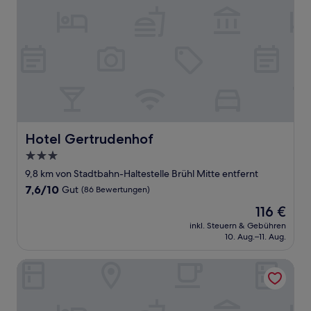
Hotel Gertrudenhof
Hotel Gertrudenhof
3.0-
Sterne-
9,8 km von Stadtbahn-Haltestelle Brühl Mitte entfernt
Unterkunft
7.6
7,6/10
Gut
(86 Bewertungen)
von
Der
116 €
10,
Preis
Gut,
inkl. Steuern & Gebühren
beträgt
10. Aug.–11. Aug.
(86
116 €
Bewertungen)
Rheinblick Appartments