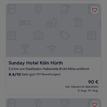
Bewertungen)
Sunday Hotel Köln Hürth
Sunday Hotel Köln Hürth
Sunday Hotel Köln Hürth
5,6 km von Stadtbahn-Haltestelle Brühl Mitte entfernt
8.4
8,4/10
Sehr gut
(797 Bewertungen)
von
Der
90 €
10,
Preis
Sehr
inkl. Steuern & Gebühren
beträgt
9. Aug.–10. Aug.
gut,
90 €
(797
Bewertungen)
Boardinghouse Burgpark