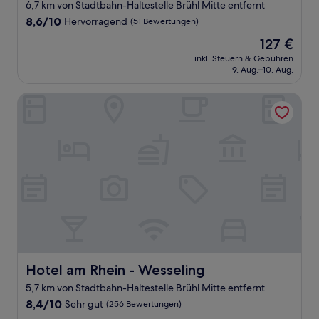
6,7 km von Stadtbahn-Haltestelle Brühl Mitte entfernt
8.6
8,6/10
Hervorragend
(51 Bewertungen)
von
Der
127 €
10,
Preis
Hervorragend,
inkl. Steuern & Gebühren
beträgt
9. Aug.–10. Aug.
(51
127 €
Bewertungen)
Hotel am Rhein - Wesseling
Hotel am Rhein - Wesseling
Hotel am Rhein - Wesseling
5,7 km von Stadtbahn-Haltestelle Brühl Mitte entfernt
8.4
8,4/10
Sehr gut
(256 Bewertungen)
von