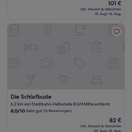
Der
101 €
10,
Preis
Sehr
inkl. Steuern & Gebühren
beträgt
15. Aug.–16. Aug.
gut,
101 €
(256
Bewertungen)
Die Schlafbude
Die Schlafbude
Die Schlafbude
6,2 km von Stadtbahn-Haltestelle Brühl Mitte entfernt
8.0
8,0/10
Sehr gut
(16 Bewertungen)
von
Der
82 €
10,
Preis
Sehr
inkl. Steuern & Gebühren
beträgt
30. Aug.–31. Aug.
gut,