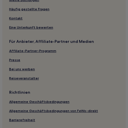
Haustierfreundliche in Siegburg
Haustierfreundliche in Kerpen
Häufig gestellte Fragen
Familien in Porz
Kontakt
Hotels mit Parkplatz in Efferen
Eine Unterkunft bewerten
Familien in Altstadt-Süd
Für Anbieter, Affliliate-Partner und Medien
Hotels mit inbegriffenem Frühstück in Köln
Affiliate-Partner-Programm
Familien in Köln
Boutique- in Köln
Presse
Familien in Altstadt-Nord
Bei uns werben
Business in Mülheim
Reiseveranstalter
Haustierfreundliche in Zentrum
Richtlinien
Familien in Zentrum
Allgemeine Geschäftsbedingungen
Hotels mit Parkplatz in Landkreis Euskirchen
Allgemeine Geschäftsbedingungen von FeWo-direkt
Hotels mit Parkplatz in Bornheim
Hotels mit Küchenzeile in Eifel
Barrierefreiheit