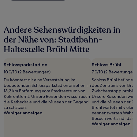
Nacht,
der
in
den
letzten
Andere Sehenswürdigkeiten in
24 Stunden
für
der Nähe von: Stadtbahn-
einen
Aufenthalt
Haltestelle Brühl Mitte
mit
1 Übernachtung
von
Schlossparkstadion
Schloss Brühl
2 Erwachsenen
10.0/10 (2 Bewertungen)
7.0/10 (2 Bewertungen)
gefunden
wurde.
Du könntest dir eine Veranstaltung im
Schloss Brühl befindet 
Preise
bedeutenden Schlossparkstadion ansehen, in
des Zentrums von Brühl,
und
13,3 km Entfernung vom Stadtzentrum von
Zwischenstopp probleml
Verfügbarkeiten
Köln entfernt. Unsere Reisenden wissen auch
Unsere Reisenden wisse
können
die Kathedrale und die Museen der Gegend
und die Museen der Ge
sich
zu schätzen.
Brühl wartet mit vielen
ändern.
Weniger anzeigen
nennenswerten Wahrzei
Es
Besuch wert sind, daru
können
Weniger anzeigen
zusätzliche
Bedingungen