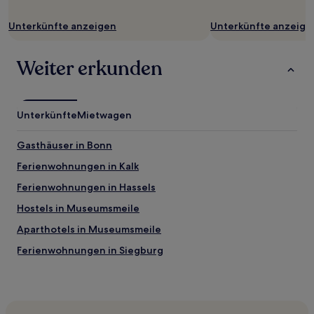
gelten.
Unterkünfte anzeigen
Unterkünfte anzeige
Weiter erkunden
Unterkünfte
Mietwagen
Gasthäuser in Bonn
Ferienwohnungen in Kalk
Ferienwohnungen in Hassels
Hostels in Museumsmeile
Aparthotels in Museumsmeile
Ferienwohnungen in Siegburg
Hostels in Köln
Ferienwohnungen in Köln
Gasthäuser in Köln