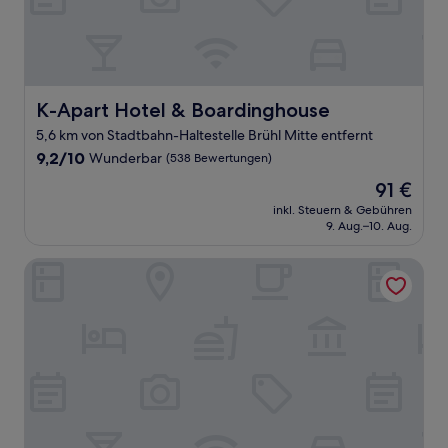
K-Apart Hotel & Boardinghouse
K-Apart Hotel & Boardinghouse
5,6 km von Stadtbahn-Haltestelle Brühl Mitte entfernt
9.2
9,2/10
Wunderbar
(538 Bewertungen)
von
Der
91 €
10,
Preis
Wunderbar,
inkl. Steuern & Gebühren
beträgt
9. Aug.–10. Aug.
(538
91 €
Bewertungen)
Hotel Am Freischuetz