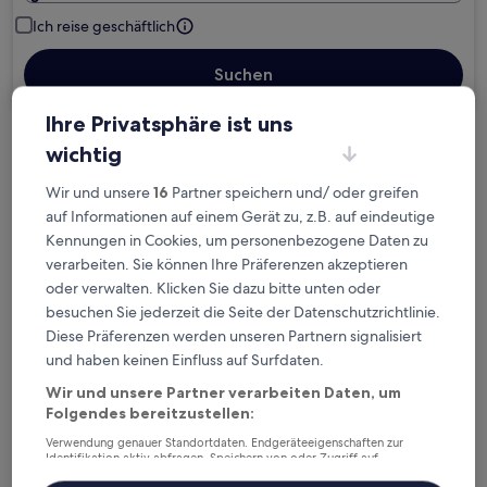
Ich reise geschäftlich
Suchen
Ihre Privatsphäre ist uns
wichtig
Kostenlose Stornierung bei
Planänderungen
Wir und unsere
16
Partner speichern und/ oder greifen
auf Informationen auf einem Gerät zu, z.B. auf eindeutige
Verdiene Prämien für jede
Kennungen in Cookies, um personenbezogene Daten zu
wahrgenommene Übernachtung
verarbeiten. Sie können Ihre Präferenzen akzeptieren
oder verwalten. Klicken Sie dazu bitte unten oder
besuchen Sie jederzeit die Seite der Datenschutzrichtlinie.
Mehr sparen mit Preisen für Mitglieder
Diese Präferenzen werden unseren Partnern signalisiert
und haben keinen Einfluss auf Surfdaten.
Wir und unsere Partner verarbeiten Daten, um
Überprüfe die Preise für diese Daten
Folgendes bereitzustellen:
Verwendung genauer Standortdaten. Endgeräteeigenschaften zur
Heute
Morgen
Identifikation aktiv abfragen. Speichern von oder Zugriff auf
Informationen auf einem Endgerät. Personalisierte Werbung und
6. Aug. - 7. Aug.
7. Aug. - 8. Aug.