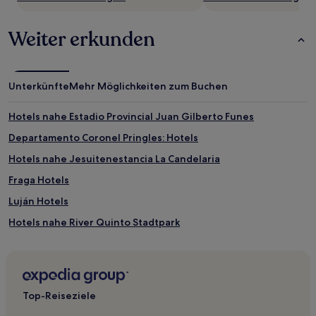
Bedingungen
gelten.
Weiter erkunden
Unterkünfte
Mehr Möglichkeiten zum Buchen
Hotels nahe Estadio Provincial Juan Gilberto Funes
Departamento Coronel Pringles: Hotels
Hotels nahe Jesuitenestancia La Candelaria
Fraga Hotels
Luján Hotels
Hotels nahe River Quinto Stadtpark
Hotels nahe Mirador del Sol
Hotels nahe Villa Reynolds
Hotels nahe Park La Pedrera-Stadion
Top-Reiseziele
San Luis: Hotels