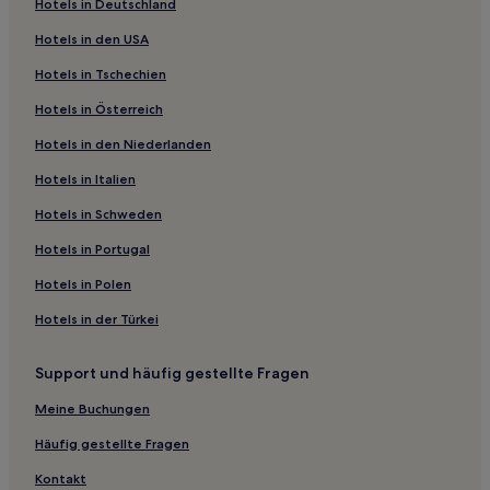
Hotels in Deutschland
Nogolí Hotels
Hotels in den USA
Departamento Ayacucho: Hotels
Hotels in Tschechien
Tilisarao Hotels
Hotels in Österreich
San Luis Hotels
Hotels in den Niederlanden
Cerro de Oro Hotels
Hotels in Italien
El Rincón Hotels
Estancia Grande Hotels
Hotels in Schweden
San Francisco del Monte de Oro Hotels
Hotels in Portugal
Familien in San Luis
Hotels in Polen
Hotels mit Pool in San Luis
Hotels in der Türkei
Familien in Merlo
Support und häufig gestellte Fragen
Hotels mit inbegriffenem Frühstück in Merlo
Meine Buchungen
Häufig gestellte Fragen
Kontakt