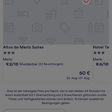
Altos de Merlo Suites
Hotel Terr
Altos de Merlo Suites
Hotel Ter
3.0-
3.0-
Sterne-
Sterne-
Merlo
Merlo
Unterkunft
Unterkunf
9.2
8.6
9,2/10
8,6/10
Wunderbar
H
(22 Bewertungen)
von
von
Der
60 €
10,
10,
Preis
Wunderbar,
Hervorrag
26. Aug.–27. Aug.
beträgt
(22
(34
60 €
Bewertungen)
Bewertun
Dies
Dies ist der niedrigste Preis pro Nacht, der in den letzten 24 Stunden für
einen Aufenthalt mit 1 Übernachtung von 2 Erwachsenen gefunden wurde.
ist
Preise und Verfügbarkeiten können sich ändern. Es können zusätzliche
der
Bedingungen gelten.
niedrigste
Preis