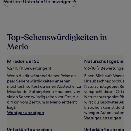
Weitere Unterkünfte anzeigen
pro
Nacht,
der
in
den
letzten
24 Stunden
Top-Sehenswürdigkeiten in
für
einen
Merlo
Aufenthalt
mit
1 Übernachtung
Mirador del Sol
Naturschutzgebiet Ri
von
9.2/10 (11 Bewertungen)
9.6/10 (7 Bewertungen)
2 Erwachsenen
gefunden
Wenn du dir während deiner Reise ein
Einen Blick aufs Wasser un
wurde.
paar Sehenswürdigkeiten ansehen
Urlaubsschnappschüsse 
Preise
möchtest, solltest du einen Abstecher zu
Naturschutzgebiet Rincón
und
Mirador del Sol einplanen – nur eine von
verspricht dieser Ort in 
Verfügbarkeiten
vielen Sehenswürdigkeiten vor Ort, die
Naturschutzgebiet Rincón 
können
6,4 km vom Zentrum in Merlo entfernt
wirst du Großvater Algarr
sich
liegt.
Erreichen kannst du den 
ändern.
Weniger anzeigen
weniger Autominuten.
Es
Weniger anzeigen
können
zusätzliche
Unterkünfte anzeigen
Unterkünfte anzeigen