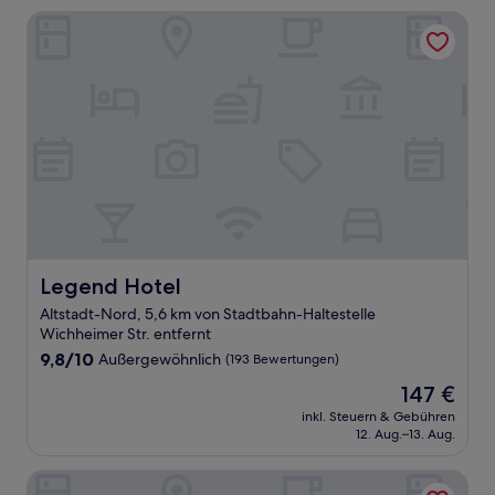
Legend Hotel
Legend Hotel
Legend Hotel
Altstadt-Nord, 5,6 km von Stadtbahn-Haltestelle
Wichheimer Str. entfernt
9.8
9,8/10
Außergewöhnlich
(193 Bewertungen)
von
Der
147 €
10,
Preis
Außergewöhnlich,
inkl. Steuern & Gebühren
beträgt
12. Aug.–13. Aug.
(193
147 €
Bewertungen)
Radisson Blu Hotel, Cologne