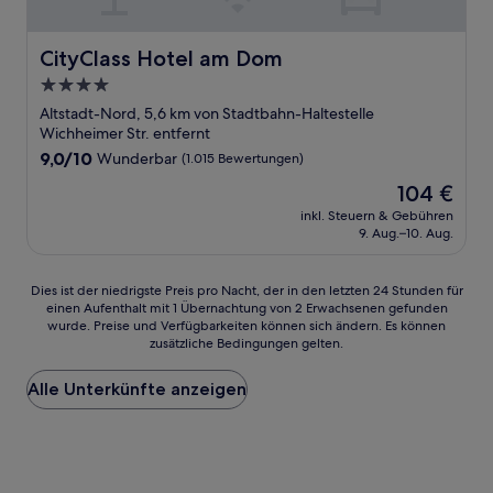
CityClass Hotel am Dom
CityClass Hotel am Dom
4.0-
Sterne-
Altstadt-Nord, 5,6 km von Stadtbahn-Haltestelle
Unterkunft
Wichheimer Str. entfernt
9.0
9,0/10
Wunderbar
(1.015 Bewertungen)
von
Der
104 €
10,
Preis
Wunderbar,
inkl. Steuern & Gebühren
beträgt
9. Aug.–10. Aug.
(1.015
104 €
Bewertungen)
Dies
Dies ist der niedrigste Preis pro Nacht, der in den letzten 24 Stunden für
einen Aufenthalt mit 1 Übernachtung von 2 Erwachsenen gefunden
ist
wurde. Preise und Verfügbarkeiten können sich ändern. Es können
der
zusätzliche Bedingungen gelten.
niedrigste
Preis
Alle Unterkünfte anzeigen
pro
Nacht,
der
in
den
letzten