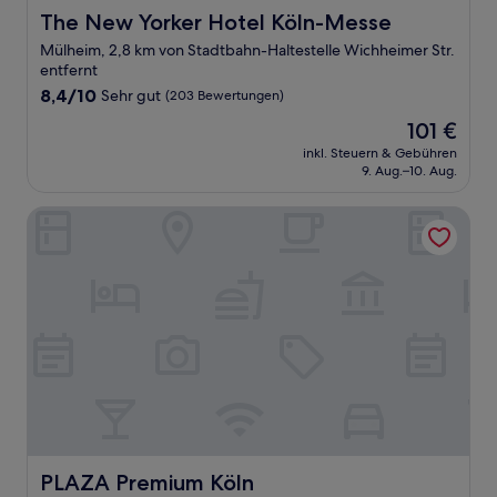
The New Yorker Hotel Köln-Messe
The New Yorker Hotel Köln-Messe
Mülheim, 2,8 km von Stadtbahn-Haltestelle Wichheimer Str.
entfernt
8.4
8,4/10
Sehr gut
(203 Bewertungen)
von
Der
101 €
10,
Preis
Sehr
inkl. Steuern & Gebühren
beträgt
9. Aug.–10. Aug.
gut,
101 €
(203
Bewertungen)
PLAZA Premium Köln
PLAZA Premium Köln
PLAZA Premium Köln