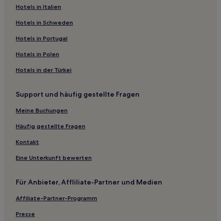
Familien in Köln
Hotels in Italien
Hotels mit inbegriffenem Frühstück in Köln
Hotels in Schweden
Familien in Altstadt-Nord
Hotels in Portugal
Business in Mülheim
Hotels in Polen
Familien in Zentrum
Hotels in der Türkei
Haustierfreundliche in Zentrum
Support und häufig gestellte Fragen
Hotels mit Parkplatz in Bornheim
Hotels mit Parkplatz in Lindlar
Meine Buchungen
Haustierfreundliche in Nordrhein-Westfalen
Häufig gestellte Fragen
Hotels mit Pool in Nordrhein-Westfalen
Kontakt
Lgbtqia-Freundliche in Nordrhein-Westfalen
Eine Unterkunft bewerten
Familien in Remscheid
Für Anbieter, Affliliate-Partner und Medien
Familien in Leverkusen
Affiliate-Partner-Programm
Haustierfreundliche nahe Museumsmeile
Hotels mit inbegriffenem Frühstück nahe Museumsmeile
Presse