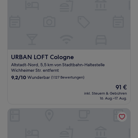
URBAN LOFT Cologne
URBAN LOFT Cologne
Altstadt-Nord, 5,5 km von Stadtbahn-Haltestelle
Wichheimer Str. entfernt
9.2
9,2/10
Wunderbar
(1.127 Bewertungen)
von
Der
91 €
10,
Preis
Wunderbar,
inkl. Steuern & Gebühren
beträgt
16. Aug.–17. Aug.
(1.127
91 €
Bewertungen)
Cologne Marriott Hotel