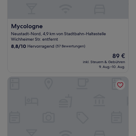
Mycologne
Mycologne
Neustadt-Nord, 4,9 km von Stadtbahn-Haltestelle
Wichheimer Str. entfernt
8.8
8,8/10
Hervorragend
(57 Bewertungen)
von
Der
89 €
10,
Preis
Hervorragend,
inkl. Steuern & Gebühren
beträgt
9. Aug.–10. Aug.
(57
89 €
Bewertungen)
CityClass Hotel am Dom