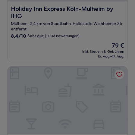
Holiday Inn Express Köln-Mülheim by IHG
Holiday Inn Express Köln-Mülheim by
IHG
Mülheim, 2,4 km von Stadtbahn-Haltestelle Wichheimer Str.
entfernt
8.4
8,4/10
Sehr gut
(1.003 Bewertungen)
von
Der
79 €
10,
Preis
Sehr
inkl. Steuern & Gebühren
beträgt
16. Aug.–17. Aug.
gut,
79 €
(1.003
Bewertungen)
The New Yorker Hotel Köln-Messe