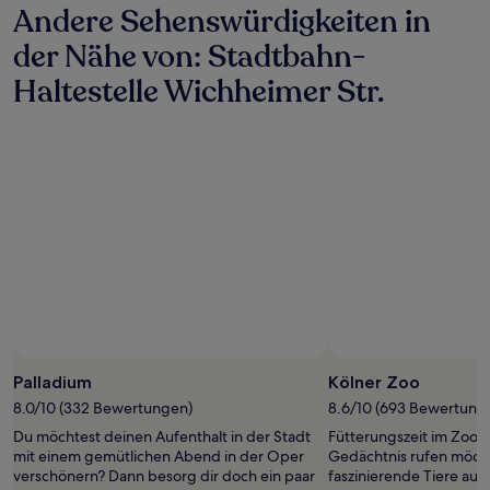
Andere Sehenswürdigkeiten in
24 Stunden
für
der Nähe von: Stadtbahn-
einen
Aufenthalt
Haltestelle Wichheimer Str.
mit
1 Übernachtung
von
2 Erwachsenen
gefunden
wurde.
Preise
und
Verfügbarkeiten
können
sich
ändern.
Es
können
zusätzliche
Palladium
Kölner Zoo
Bedingungen
8.0/10 (332 Bewertungen)
8.6/10 (693 Bewertung
gelten.
Du möchtest deinen Aufenthalt in der Stadt
Fütterungszeit im Zoo! 
mit einem gemütlichen Abend in der Oper
Gedächtnis rufen möcht
verschönern? Dann besorg dir doch ein paar
faszinierende Tiere auf