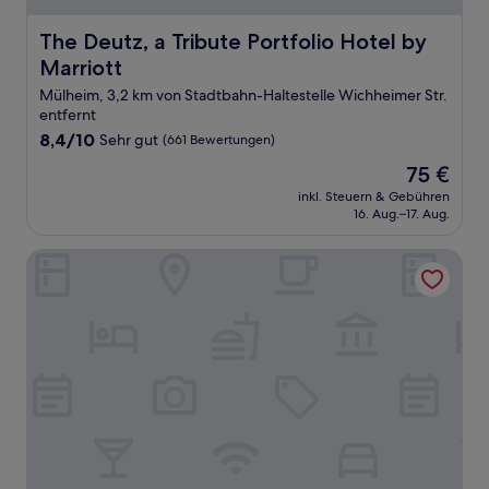
The Deutz, a Tribute Portfolio Hotel by Marriott
The Deutz, a Tribute Portfolio Hotel by
Marriott
Mülheim, 3,2 km von Stadtbahn-Haltestelle Wichheimer Str.
entfernt
8.4
8,4/10
Sehr gut
(661 Bewertungen)
von
Der
75 €
10,
Preis
Sehr
inkl. Steuern & Gebühren
beträgt
16. Aug.–17. Aug.
gut,
75 €
(661
Bewertungen)
Holiday Inn Express Köln-Mülheim by IHG