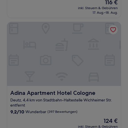
Der
116 €
10,
Preis
Außergewöhnlich,
inkl. Steuern & Gebühren
beträgt
17. Aug.–18. Aug.
(85
116 €
Bewertungen)
Adina Apartment Hotel Cologne
Adina Apartment Hotel Cologne
Adina Apartment Hotel Cologne
Deutz, 4,4 km von Stadtbahn-Haltestelle Wichheimer Str.
entfernt
9.2
9,2/10
Wunderbar
(397 Bewertungen)
von
Der
124 €
10,
Preis
Wunderbar,
inkl. Steuern & Gebühren