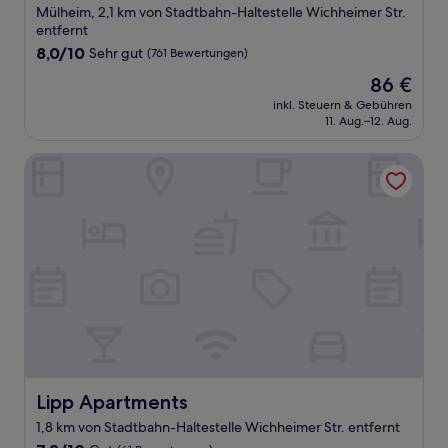
Mülheim, 2,1 km von Stadtbahn-Haltestelle Wichheimer Str.
entfernt
8.0
8,0/10
Sehr gut
(761 Bewertungen)
von
Der
86 €
10,
Preis
Sehr
inkl. Steuern & Gebühren
beträgt
11. Aug.–12. Aug.
gut,
86 €
(761
Bewertungen)
Lipp Apartments
Lipp Apartments
Lipp Apartments
1,8 km von Stadtbahn-Haltestelle Wichheimer Str. entfernt