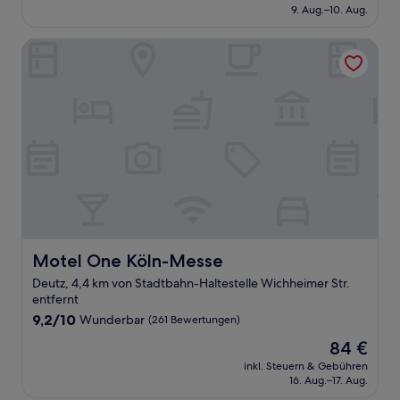
beträgt
9. Aug.–10. Aug.
(397
124 €
Bewertungen)
Motel One Köln-Messe
Motel One Köln-Messe
Motel One Köln-Messe
Deutz, 4,4 km von Stadtbahn-Haltestelle Wichheimer Str.
entfernt
9.2
9,2/10
Wunderbar
(261 Bewertungen)
von
Der
84 €
10,
Preis
Wunderbar,
inkl. Steuern & Gebühren
beträgt
16. Aug.–17. Aug.
(261
84 €
Bewertungen)