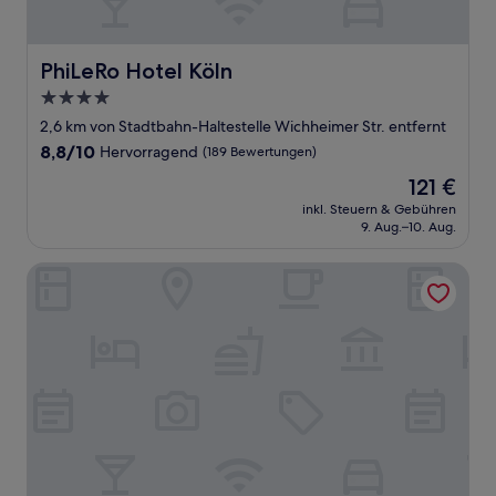
PhiLeRo Hotel Köln
PhiLeRo Hotel Köln
4.0-
Sterne-
2,6 km von Stadtbahn-Haltestelle Wichheimer Str. entfernt
Unterkunft
8.8
8,8/10
Hervorragend
(189 Bewertungen)
von
Der
121 €
10,
Preis
Hervorragend,
inkl. Steuern & Gebühren
beträgt
9. Aug.–10. Aug.
(189
121 €
Bewertungen)
The Deutz, a Tribute Portfolio Hotel by Marriott