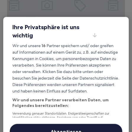
Ihre Privatsphäre ist uns
wichtig
Holiday Inn – the niu, Mill Cologne Mülheim by IHG
Holiday Inn – the niu, Mill Cologne
Mülheim by IHG
Wir und unsere
16
Partner speichern und/ oder greifen
auf Informationen auf einem Gerät zu, z.B. auf eindeutige
Mülheim, 1,8 km von Stadtbahn-Haltestelle Wichheimer Str.
entfernt
Kennungen in Cookies, um personenbezogene Daten zu
9.2
9,2/10
verarbeiten. Sie können Ihre Präferenzen akzeptieren
Wunderbar
(334 Bewertungen)
von
oder verwalten. Klicken Sie dazu bitte unten oder
Der
80 €
10,
besuchen Sie jederzeit die Seite der Datenschutzrichtlinie.
Preis
Wunderbar,
inkl. Steuern & Gebühren
beträgt
Diese Präferenzen werden unseren Partnern signalisiert
16. Aug.–17. Aug.
(334
80 €
und haben keinen Einfluss auf Surfdaten.
Bewertungen)
Hotel Servatius Köln
Wir und unsere Partner verarbeiten Daten, um
Folgendes bereitzustellen:
Verwendung genauer Standortdaten. Endgeräteeigenschaften zur
Identifikation aktiv abfragen. Speichern von oder Zugriff auf
Informationen auf einem Endgerät. Personalisierte Werbung und
Inhalte, Messung von Werbeleistung und der Performance von Inhalten,
Zielgruppenforschung sowie Entwicklung und Verbesserung von
Akzeptieren