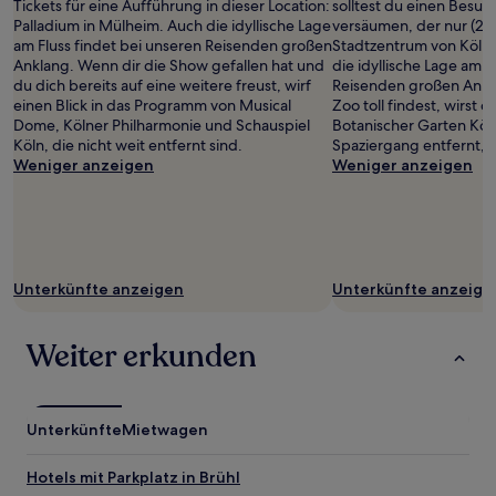
Tickets für eine Aufführung in dieser Location:
solltest du einen Besuc
Palladium in Mülheim. Auch die idyllische Lage
versäumen, der nur (2,
am Fluss findet bei unseren Reisenden großen
Stadtzentrum von Köln e
Anklang. Wenn dir die Show gefallen hat und
die idyllische Lage am F
du dich bereits auf eine weitere freust, wirf
Reisenden großen Ankl
einen Blick in das Programm von Musical
Zoo toll findest, wirst d
Dome, Kölner Philharmonie und Schauspiel
Botanischer Garten Köln
Köln, die nicht weit entfernt sind.
Spaziergang entfernt, l
Weniger anzeigen
Weniger anzeigen
Unterkünfte anzeigen
Unterkünfte anzeige
Weiter erkunden
Unterkünfte
Mietwagen
Hotels mit Parkplatz in Brühl