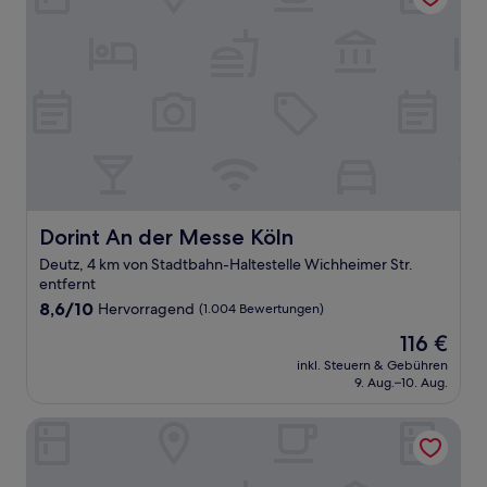
Dorint An der Messe Köln
Dorint An der Messe Köln
Deutz, 4 km von Stadtbahn-Haltestelle Wichheimer Str.
entfernt
8.6
8,6/10
Hervorragend
(1.004 Bewertungen)
von
Der
116 €
10,
Preis
Hervorragend,
inkl. Steuern & Gebühren
beträgt
9. Aug.–10. Aug.
(1.004
116 €
Bewertungen)
URBAN LOFT Cologne