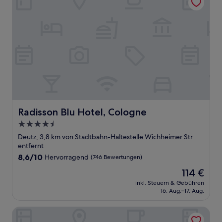
Radisson Blu Hotel, Cologne
Radisson Blu Hotel, Cologne
4.5-
Sterne-
Deutz, 3,8 km von Stadtbahn-Haltestelle Wichheimer Str.
Unterkunft
entfernt
8.6
8,6/10
Hervorragend
(746 Bewertungen)
von
Der
114 €
10,
Preis
Hervorragend,
inkl. Steuern & Gebühren
beträgt
16. Aug.–17. Aug.
(746
114 €
Bewertungen)
Dorint An der Messe Köln