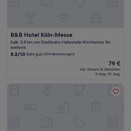
B&B Hotel Köln-Messe
B&B Hotel Köln-Messe
Kalk, 3,8 km von Stadtbahn-Haltestelle Wichheimer Str.
entfernt
8.2
8,2/10
Sehr gut
(304 Bewertungen)
von
Der
79 €
10,
Preis
Sehr
inkl. Steuern & Gebühren
beträgt
9. Aug.–10. Aug.
gut,
79 €
(304
Bewertungen)
Mycologne