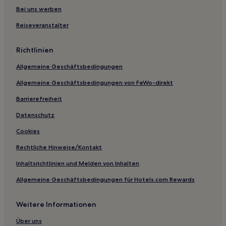
Hotels mit Parkplatz in Hochdahl
Bei uns werben
Haustierfreundliche nahe Schildergasse
Reiseveranstalter
Hotels mit Fitnessbereich nahe Schildergasse
Richtlinien
Business in Solingen
Allgemeine Geschäftsbedingungen
Familien in Solingen
Allgemeine Geschäftsbedingungen von FeWo-direkt
Hotels mit Parkplatz in Burscheid
Hotels mit Küchenzeile in Hürth
Barrierefreiheit
Haustierfreundliche in Hürth
Datenschutz
Familien in Hürth
Cookies
Haustierfreundliche in Südstadt
Rechtliche Hinweise/Kontakt
Haustierfreundliche in Sankt Augustin
Inhaltsrichtlinien und Melden von Inhalten
Haustierfreundliche in Bergisch Gladbach
Allgemeine Geschäftsbedingungen für Hotels.com Rewards
Familien in Bergisch Gladbach
Weitere Informationen
Hotels mit Küchenzeile in Bergisch Gladbach
Familien in Regierungsbezirk Köln
Über uns