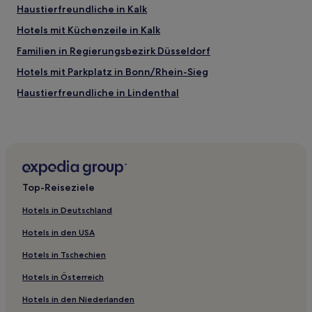
Haustierfreundliche in Kalk
Hotels mit Küchenzeile in Kalk
Familien in Regierungsbezirk Düsseldorf
Hotels mit Parkplatz in Bonn/Rhein-Sieg
Haustierfreundliche in Lindenthal
Familien in Lindenthal
Familien in Bonn
Golf in Bonn
Haustierfreundliche in Siegburg
Top-Reiseziele
Haustierfreundliche in Kerpen
Hotels in Deutschland
Familien in Wuppertal
Hotels in den USA
Familien in Porz
Hotels in Tschechien
Hotels mit Parkplatz in Efferen
Hotels in Österreich
Familien in Altstadt-Süd
Hotels in den Niederlanden
Boutique- in Köln