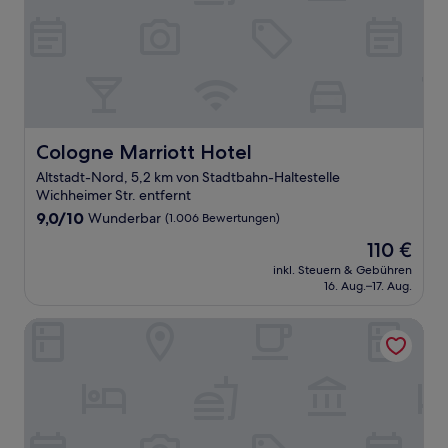
Cologne Marriott Hotel
Cologne Marriott Hotel
Altstadt-Nord, 5,2 km von Stadtbahn-Haltestelle
Wichheimer Str. entfernt
9.0
9,0/10
Wunderbar
(1.006 Bewertungen)
von
Der
110 €
10,
Preis
Wunderbar,
inkl. Steuern & Gebühren
beträgt
16. Aug.–17. Aug.
(1.006
110 €
Bewertungen)
B&B Hotel Köln-Messe