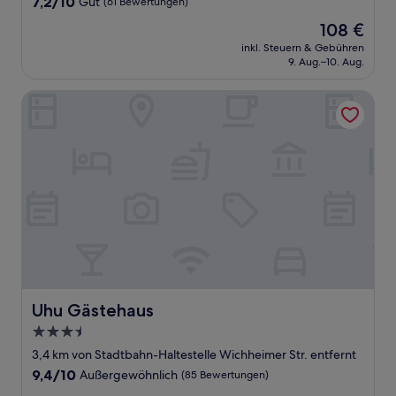
7.2
7,2/10
Gut
(61 Bewertungen)
von
Der
108 €
10,
Preis
Gut,
inkl. Steuern & Gebühren
beträgt
9. Aug.–10. Aug.
(61
108 €
Bewertungen)
Uhu Gästehaus
Uhu Gästehaus
Uhu Gästehaus
3.5-
Sterne-
3,4 km von Stadtbahn-Haltestelle Wichheimer Str. entfernt
Unterkunft
9.4
9,4/10
Außergewöhnlich
(85 Bewertungen)
von