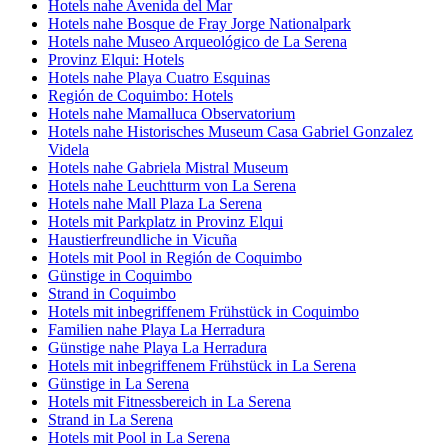
Hotels nahe Avenida del Mar
Hotels nahe Bosque de Fray Jorge Nationalpark
Hotels nahe Museo Arqueológico de La Serena
Provinz Elqui: Hotels
Hotels nahe Playa Cuatro Esquinas
Región de Coquimbo: Hotels
Hotels nahe Mamalluca Observatorium
Hotels nahe Historisches Museum Casa Gabriel Gonzalez
Videla
Hotels nahe Gabriela Mistral Museum
Hotels nahe Leuchtturm von La Serena
Hotels nahe Mall Plaza La Serena
Hotels mit Parkplatz in Provinz Elqui
Haustierfreundliche in Vicuña
Hotels mit Pool in Región de Coquimbo
Günstige in Coquimbo
Strand in Coquimbo
Hotels mit inbegriffenem Frühstück in Coquimbo
Familien nahe Playa La Herradura
Günstige nahe Playa La Herradura
Hotels mit inbegriffenem Frühstück in La Serena
Günstige in La Serena
Hotels mit Fitnessbereich in La Serena
Strand in La Serena
Hotels mit Pool in La Serena