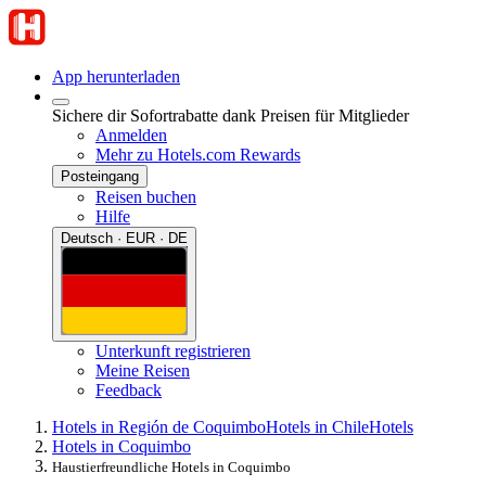
App herunterladen
Sichere dir Sofortrabatte dank Preisen für Mitglieder
Anmelden
Mehr zu Hotels.com Rewards
Posteingang
Reisen buchen
Hilfe
Deutsch · EUR · DE
Unterkunft registrieren
Meine Reisen
Feedback
Hotels in Región de Coquimbo
Hotels in Chile
Hotels
Hotels in Coquimbo
Haustierfreundliche Hotels in Coquimbo