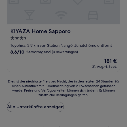
KIYAZA Home Sapporo
KIYAZA Home Sapporo
3.5-
Sterne-
Toyohira, 3,9 km von Station Nangō-Jūhatchōme entfernt
Unterkunft
8.6
8,6/10
Hervorragend
(4 Bewertungen)
von
Der
181 €
10,
Preis
Hervorragend,
31. Aug.–1. Sept.
beträgt
(4
181 €
Bewertungen)
Dies
Dies ist der niedrigste Preis pro Nacht, der in den letzten 24 Stunden für
einen Aufenthalt mit 1 Übernachtung von 2 Erwachsenen gefunden
ist
wurde. Preise und Verfügbarkeiten können sich ändern. Es können
der
zusätzliche Bedingungen gelten.
niedrigste
Preis
Alle Unterkünfte anzeigen
pro
Nacht,
der
in