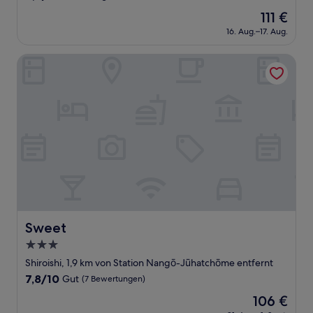
von
Der
111 €
10,
Preis
Hervorragend,
16. Aug.–17. Aug.
beträgt
(18
111 €
Bewertungen)
Sweet
Sweet
Sweet
3.0-
Sterne-
Shiroishi, 1,9 km von Station Nangō-Jūhatchōme entfernt
Unterkunft
7.8
7,8/10
Gut
(7 Bewertungen)
von
Der
106 €
10,
Preis