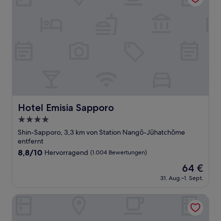
Hotel Emisia Sapporo
Hotel Emisia Sapporo
4.0-
Sterne-
Shin-Sapporo, 3,3 km von Station Nangō-Jūhatchōme
Unterkunft
entfernt
8.8
8,8/10
Hervorragend
(1.004 Bewertungen)
von
Der
64 €
10,
Preis
Hervorragend,
31. Aug.–1. Sept.
beträgt
(1.004
64 €
Bewertungen)
KIYAZA City Sapporo