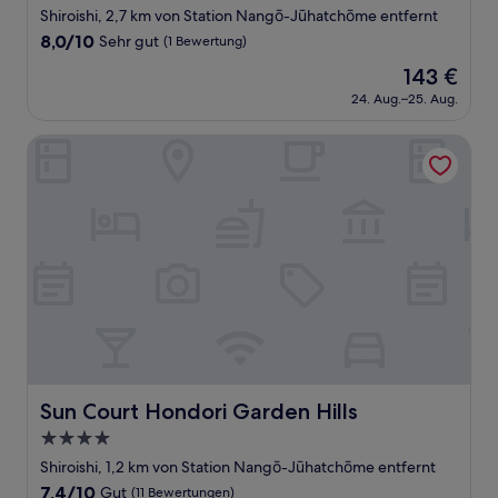
Sterne-
Shiroishi, 2,7 km von Station Nangō-Jūhatchōme entfernt
Unterkunft
8.0
8,0/10
Sehr gut
(1 Bewertung)
von
Der
143 €
10,
Preis
Sehr
24. Aug.–25. Aug.
beträgt
gut,
143 €
(1
Sun Court Hondori Garden Hills
Bewertung)
Sun Court Hondori Garden Hills
Sun Court Hondori Garden Hills
4.0-
Sterne-
Shiroishi, 1,2 km von Station Nangō-Jūhatchōme entfernt
Unterkunft
7.4
7,4/10
Gut
(11 Bewertungen)