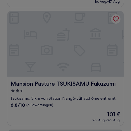
(2
16. Aug.–17. Aug.
beträgt
Bewertungen)
99 €
Mansion Pasture TSUKISAMU Fukuzumi
Mansion Pasture TSUKISAMU Fukuzumi
Mansion Pasture TSUKISAMU Fukuzumi
2.5-
Sterne-
Tsukisamu, 3 km von Station Nangō-Jūhatchōme entfernt
Unterkunft
6.8
6,8/10
(5 Bewertungen)
von
Der
101 €
10,
Preis
(5
25. Aug.–26. Aug.
beträgt
Bewertungen)
101 €