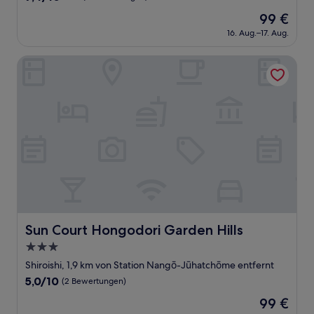
von
Der
99 €
10,
Preis
Gut,
16. Aug.–17. Aug.
beträgt
(11
99 €
Bewertungen)
Sun Court Hongodori Garden Hills
Sun Court Hongodori Garden Hills
Sun Court Hongodori Garden Hills
3.0-
Sterne-
Shiroishi, 1,9 km von Station Nangō-Jūhatchōme entfernt
Unterkunft
5.0
5,0/10
(2 Bewertungen)
von
Der
99 €
10,
Preis