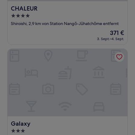
CHALEUR
CHALEUR
4.0-
Sterne-
Shiroishi, 2,9 km von Station Nangō-Jūhatchōme entfernt
Unterkunft
Der
371 €
Preis
3. Sept.–4. Sept.
beträgt
371 €
Galaxy
Galaxy
Galaxy
3.0-