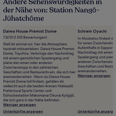
Andere Sehenswürdigkeiten in
der Nähe von: Station Nangō-
Jūhatchōme
Daiwa House Premist Dome
Schrein Oyachi
7.8/10 (1.515 Bewertungen)
In Atsubetsu findest du
für einen Zwischensto
Stell dir einmal vor, hier die Atmosphäre
Aufenthalts in Sapporo
hautnah mitzuerleben: Daiwa House Premist
Nachmittag mit einem 
Dome, Toyohira. Verbringe den Nachmittag
Spaziergang und plane
mit einem gemütlichen Spaziergang und
anderen Zwischenstopp 
plane den einen oder anderen
Geschäften und Restaura
Zwischenstopp in den zahlreichen
aneinanderreihen.
Geschäften und Restaurants ein, die sich hier
Weniger anzeigen
aneinanderreihen. Wenn du Daiwa House
Premist Dome toll findest, gefallen dir
vielleicht auch die beiden Arenen Hokkaidō
Prefectural Sports Center und
Eishockestadion Makomanai Okunai Kyōgijō,
die sich ganz in der Nähe befinden.
Weniger anzeigen
Unterkünfte anzeigen
Unterkünfte anzeige