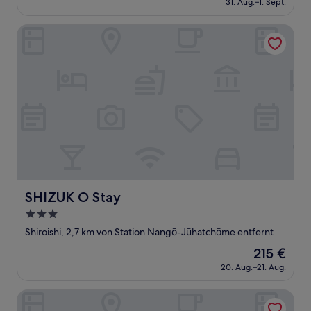
Gut,
31. Aug.–1. Sept.
beträgt
(7
106 €
Bewertungen)
SHIZUK O Stay
SHIZUK O Stay
SHIZUK O Stay
3.0-
Sterne-
Shiroishi, 2,7 km von Station Nangō-Jūhatchōme entfernt
Unterkunft
Der
215 €
Preis
20. Aug.–21. Aug.
beträgt
215 €
Hotel Emisia Sapporo