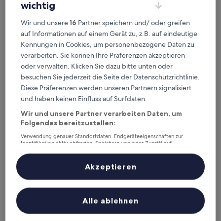
wichtig
Hills Garden Hondori
Hills Garden Hondori
Wir und unsere
16
Partner speichern und/ oder greifen
auf Informationen auf einem Gerät zu, z.B. auf eindeutige
4.0-
Kennungen in Cookies, um personenbezogene Daten zu
Sterne-
Shiroishi, 2,7 km von Station Nangō-Jūhatchōme entfernt
verarbeiten. Sie können Ihre Präferenzen akzeptieren
Unterkunft
7.4
7,4/10
Gut
(3 Bewertungen)
oder verwalten. Klicken Sie dazu bitte unten oder
von
Der
103 €
10,
besuchen Sie jederzeit die Seite der Datenschutzrichtlinie.
Preis
Gut,
16. Aug.–17. Aug.
Diese Präferenzen werden unseren Partnern signalisiert
beträgt
(3
und haben keinen Einfluss auf Surfdaten.
103 €
Bewertungen)
APHONGO HOTEL
Wir und unsere Partner verarbeiten Daten, um
Folgendes bereitzustellen:
Verwendung genauer Standortdaten. Endgeräteeigenschaften zur
Identifikation aktiv abfragen. Speichern von oder Zugriff auf
Informationen auf einem Endgerät. Personalisierte Werbung und
Inhalte, Messung von Werbeleistung und der Performance von Inhalten,
Zielgruppenforschung sowie Entwicklung und Verbesserung von
Akzeptieren
Angeboten.
Liste der Partner (Lieferanten)
Alle ablehnen