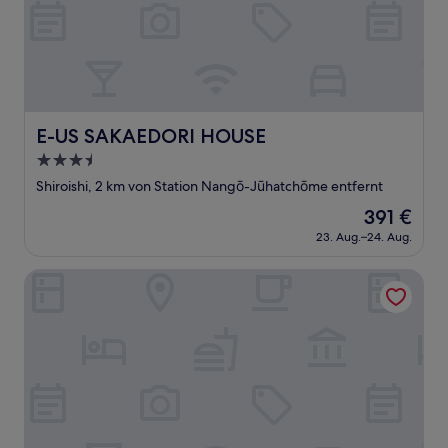
E-US SAKAEDORI HOUSE
E-US SAKAEDORI HOUSE
3.5-
Sterne-
Shiroishi, 2 km von Station Nangō-Jūhatchōme entfernt
Unterkunft
Der
391 €
Preis
23. Aug.–24. Aug.
beträgt
391 €
Diva