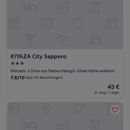
KIYAZA City Sapporo
KIYAZA City Sapporo
3.0-
Sterne-
Shiroishi, 3,5 km von Station Nangō-Jūhatchōme entfernt
Unterkunft
7.8
7,8/10
Gut
(33 Bewertungen)
von
Der
43 €
10,
Preis
Gut,
31. Aug.–1. Sept.
beträgt
(33
43 €
Bewertungen)
GARDENS STAY