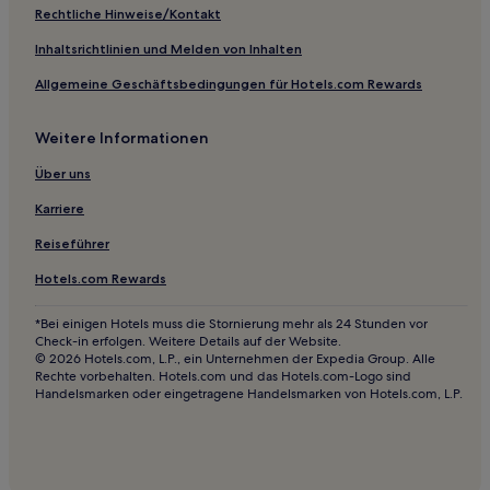
Haustierfreundliche in Sapporo
Rechtliche Hinweise/Kontakt
Günstige in Abuta
Inhaltsrichtlinien und Melden von Inhalten
Luxus in Abuta
Allgemeine Geschäftsbedingungen für Hotels.com Rewards
Günstige nahe Sakaimachi Street
Weitere Informationen
Hotels mit Parkplatz in Noboribetsu
Hotels mit Wellnessbereich in Otaru
Über uns
Günstige in Otaru
Karriere
Jozankeionsenhigashi: Hotels
Reiseführer
Hotels nahe Sapporo Ryutsu Center
Hotels.com Rewards
Hotels nahe Station Susukino
*Bei einigen Hotels muss die Stornierung mehr als 24 Stunden vor
Hotels nahe Schrein Oyachi
Check-in erfolgen. Weitere Details auf der Website.
© 2026 Hotels.com, L.P., ein Unternehmen der Expedia Group. Alle
Hotels nahe Station Kotoni
Rechte vorbehalten. Hotels.com und das Hotels.com-Logo sind
Handelsmarken oder eingetragene Handelsmarken von Hotels.com, L.P.
Hotels nahe Station Shindō-Higashi
Naebochō: Hotels
Hotels nahe Mt. Sapporo Traverse Wanderung