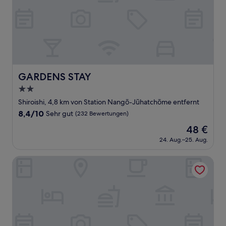
GARDENS STAY
GARDENS STAY
2.0-
Sterne-
Shiroishi, 4,8 km von Station Nangō-Jūhatchōme entfernt
Unterkunft
8.4
8,4/10
Sehr gut
(232 Bewertungen)
von
Der
48 €
10,
Preis
Sehr
24. Aug.–25. Aug.
beträgt
gut,
48 €
(232
KIYAZA Home Sapporo
Bewertungen)