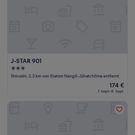
J-STAR 901
J-STAR 901
3.0-
Sterne-
Shiroishi, 2,3 km von Station Nangō-Jūhatchōme entfernt
Unterkunft
Der
174 €
Preis
7. Sept.–8. Sept.
beträgt
174 €
E-US SAKAEDORI HOUSE