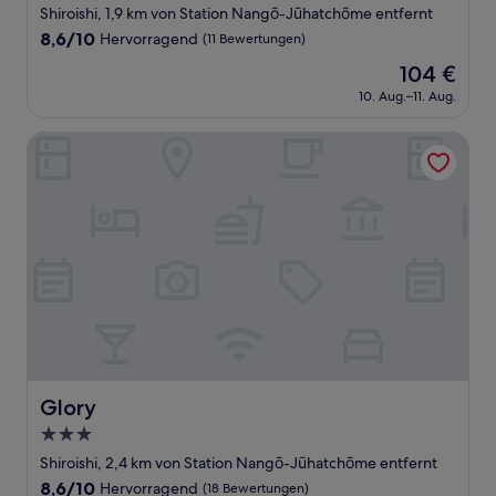
Sterne-
Shiroishi, 1,9 km von Station Nangō-Jūhatchōme entfernt
Unterkunft
8.6
8,6/10
Hervorragend
(11 Bewertungen)
von
Der
104 €
10,
Preis
Hervorragend,
10. Aug.–11. Aug.
beträgt
(11
104 €
Bewertungen)
Glory
Glory
Glory
3.0-
Sterne-
Shiroishi, 2,4 km von Station Nangō-Jūhatchōme entfernt
Unterkunft
8.6
8,6/10
Hervorragend
(18 Bewertungen)