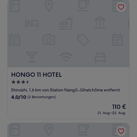
HONGO 11 HOTEL
HONGO 11 HOTEL
HONGO 11 HOTEL
3.5-
Sterne-
Shiroishi, 1,6 km von Station Nangō-Jūhatchōme entfernt
Unterkunft
4.0
4,0/10
(2 Bewertungen)
von
Der
110 €
10,
Preis
(2
21. Aug.–22. Aug.
beträgt
Bewertungen)
110 €
J-STAR 901