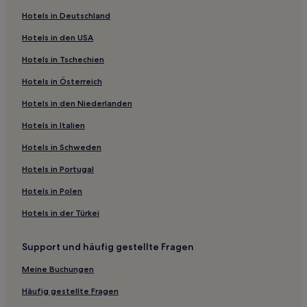
Ryokans in See Shikotsu
Hotels in Deutschland
Ryokans in Noboribetsu
Hotels in den USA
Ski in Furano
Hotels in Tschechien
Hotels mit Wellnessbereich in Furano
Hotels in Österreich
Hotels mit Thermalbad in Furano
Hotels in den Niederlanden
Ski in Niseko
Familien in Niseko
Hotels in Italien
Ski in Kutchan
Hotels in Schweden
Luxus in Kabayama
Hotels in Portugal
Luxus in Shiribeshi
Hotels in Polen
Ski in Shiribeshi
Hotels in der Türkei
Luxus in Niseko
Support und häufig gestellte Fragen
Günstige in Niseko
Haustierfreundliche in Niseko
Meine Buchungen
Hotels mit Wellnessbereich in Niseko
Häufig gestellte Fragen