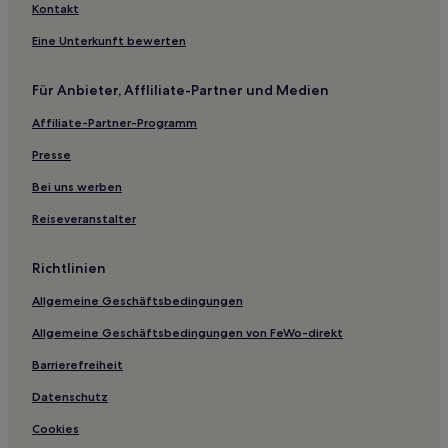
Familien in Niseko
Kontakt
Golf in Niseko
Eine Unterkunft bewerten
Ski in Niseko
Für Anbieter, Affliliate-Partner und Medien
Ski in Chuo-ku
Affiliate-Partner-Programm
Business in Chuo-ku
Hotels mit Parkplatz in Ishikari
Presse
Luxus in Rusutsu
Bei uns werben
Ski in Rusutsu
Reiseveranstalter
Hotels mit Parkplatz in Rusutsu
Richtlinien
Hotels mit Wellnessbereich in Jozankei
Allgemeine Geschäftsbedingungen
Luxus in Jozankei
Allgemeine Geschäftsbedingungen von FeWo-direkt
Hotels mit Thermalbad in Jozankei
Günstige in Toyako
Barrierefreiheit
Lgbtqia-Freundliche in Sapporo
Datenschutz
Familien in Sapporo
Cookies