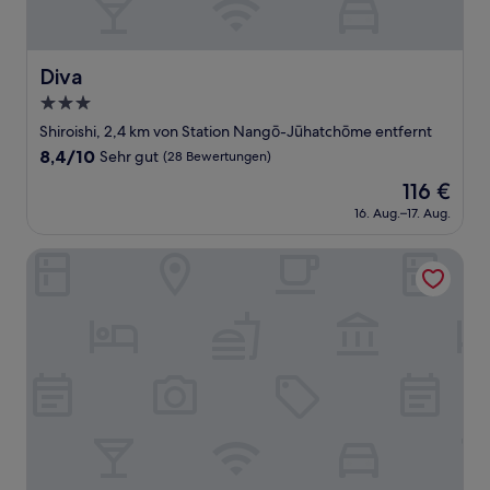
Diva
Diva
3.0-
Sterne-
Shiroishi, 2,4 km von Station Nangō-Jūhatchōme entfernt
Unterkunft
8.4
8,4/10
Sehr gut
(28 Bewertungen)
von
Der
116 €
10,
Preis
Sehr
16. Aug.–17. Aug.
beträgt
gut,
116 €
(28
CHALEUR
Bewertungen)