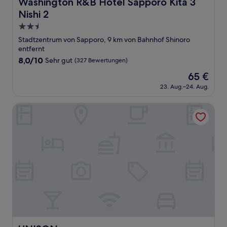
Washington R&B Hotel Sapporo Kita 3 Nishi 2
Washington R&B Hotel Sapporo Kita 3
Nishi 2
2.5-
Sterne-
Stadtzentrum von Sapporo, 9 km von Bahnhof Shinoro
Unterkunft
entfernt
8.0
8,0/10
Sehr gut
(327 Bewertungen)
von
Der
65 €
10,
Preis
Sehr
23. Aug.–24. Aug.
beträgt
gut,
65 €
(327
UNISON
Bewertungen)