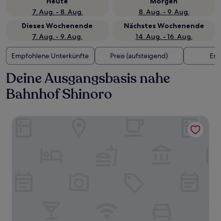
Heute
Morgen
7. Aug. - 8. Aug.
8. Aug. - 9. Aug.
Dieses Wochenende
Nächstes Wochenende
7. Aug. - 9. Aug.
14. Aug. - 16. Aug.
Empfohlene Unterkünfte
Preis (aufsteigend)
Ent
Deine Ausgangsbasis nahe
Bahnhof Shinoro
Chateraise Gateaux Kingdom Sapporo Hotel and Spa Reso