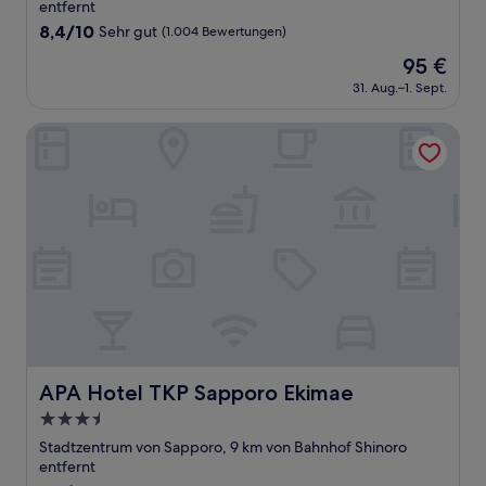
Unterkunft
entfernt
8.4
8,4/10
Sehr gut
(1.004 Bewertungen)
von
Der
95 €
10,
Preis
Sehr
31. Aug.–1. Sept.
beträgt
gut,
95 €
(1.004
APA Hotel TKP Sapporo Ekimae
Bewertungen)
APA Hotel TKP Sapporo Ekimae
APA Hotel TKP Sapporo Ekimae
3.5-
Sterne-
Stadtzentrum von Sapporo, 9 km von Bahnhof Shinoro
Unterkunft
entfernt