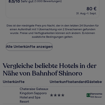
8.0
8,0/10
Sehr gut
(1.000 Bewertungen)
von
Der
80 €
10,
Preis
Sehr
31. Aug.–1. Sept.
beträgt
gut,
80 €
(1.000
Dies
Dies ist der niedrigste Preis pro Nacht, der in den letzten 24 Stunden für
Bewertungen)
einen Aufenthalt mit 1 Übernachtung von 2 Erwachsenen gefunden
ist
wurde. Preise und Verfügbarkeiten können sich ändern. Es können
der
zusätzliche Bedingungen gelten.
niedrigste
Preis
Alle Unterkünfte anzeigen
pro
Nacht,
der
in
Vergleiche beliebte Hotels in der
den
letzten
Nähe von Bahnhof Shinoro
24 Stunden
für
einen
Unterkünfte
Unterkunftsstandard
Gästebew
Aufenthalt
mit
Chateraise Gateaux
1 Übernachtung
Kingdom Sapporo
Hervorrag
4.0-
8.6
von
Hotel and Spa
455 Bewertu
Sterne-
2 Erwachsenen
Resort
Unterkunft