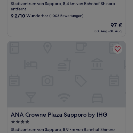
Sterne-
Stadtzentrum von Sapporo, 8,4 km von Bahnhof Shinoro
Unterkunft
entfernt
9.2
9,2/10
Wunderbar
(1.003 Bewertungen)
von
Der
97 €
10,
Preis
Wunderbar,
30. Aug.–31. Aug.
beträgt
(1.003
97 €
Bewertungen)
ANA Crowne Plaza Sapporo by IHG
ANA Crowne Plaza Sapporo by IHG
ANA Crowne Plaza Sapporo by IHG
4.0-
Sterne-
Stadtzentrum von Sapporo, 8,9 km von Bahnhof Shinoro