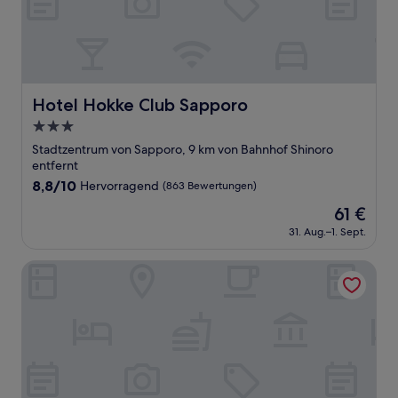
Hotel Hokke Club Sapporo
Hotel Hokke Club Sapporo
3.0-
Sterne-
Stadtzentrum von Sapporo, 9 km von Bahnhof Shinoro
Unterkunft
entfernt
8.8
8,8/10
Hervorragend
(863 Bewertungen)
von
Der
61 €
10,
Preis
Hervorragend,
31. Aug.–1. Sept.
beträgt
(863
61 €
Bewertungen)
SAPPORO HOTEL by GRANBELL