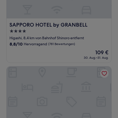
SAPPORO HOTEL by GRANBELL
SAPPORO HOTEL by GRANBELL
4.0-
Sterne-
Higashi, 8,4 km von Bahnhof Shinoro entfernt
Unterkunft
8.8
8,8/10
Hervorragend
(781 Bewertungen)
von
Der
109 €
10,
Preis
Hervorragend,
30. Aug.–31. Aug.
beträgt
(781
109 €
Bewertungen)
Mitsui Garden Hotel Sapporo West