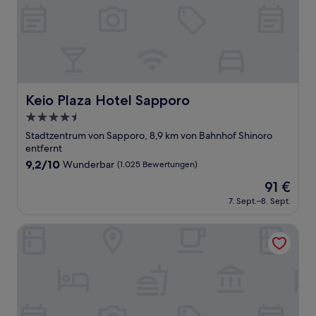
Keio Plaza Hotel Sapporo
Keio Plaza Hotel Sapporo
4.5-
Sterne-
Stadtzentrum von Sapporo, 8,9 km von Bahnhof Shinoro
Unterkunft
entfernt
9.2
9,2/10
Wunderbar
(1.025 Bewertungen)
von
Der
91 €
10,
Preis
Wunderbar,
7. Sept.–8. Sept.
beträgt
(1.025
91 €
Bewertungen)
Hotel Hokke Club Sapporo