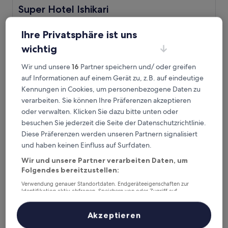
Super Hotel Ishikari
Super Hotel Ishikari
3.0-
Sterne-
Ihre Privatsphäre ist uns
6,2 km von Bahnhof Shinoro entfernt
Unterkunft
9.0
9,0/10
Wunderbar
(32 Bewertungen)
wichtig
von
Der
76 €
10,
Wir und unsere
16
Partner speichern und/ oder greifen
Preis
Wunderbar,
16. Aug.–17. Aug.
auf Informationen auf einem Gerät zu, z.B. auf eindeutige
beträgt
(32
76 €
Kennungen in Cookies, um personenbezogene Daten zu
Bewertungen)
Comfort Hotel ERA Sapporo North
verarbeiten. Sie können Ihre Präferenzen akzeptieren
oder verwalten. Klicken Sie dazu bitte unten oder
besuchen Sie jederzeit die Seite der Datenschutzrichtlinie.
Diese Präferenzen werden unseren Partnern signalisiert
und haben keinen Einfluss auf Surfdaten.
Wir und unsere Partner verarbeiten Daten, um
Folgendes bereitzustellen:
Verwendung genauer Standortdaten. Endgeräteeigenschaften zur
Identifikation aktiv abfragen. Speichern von oder Zugriff auf
Informationen auf einem Endgerät. Personalisierte Werbung und
Inhalte, Messung von Werbeleistung und der Performance von Inhalten,
Zielgruppenforschung sowie Entwicklung und Verbesserung von
Comfort Hotel ERA Sapporo North
Comfort Hotel ERA Sapporo North
Akzeptieren
Angeboten.