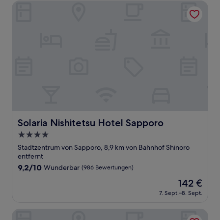
Bewertungen)
Solaria Nishitetsu Hotel Sapporo
Solaria Nishitetsu Hotel Sapporo
Solaria Nishitetsu Hotel Sapporo
4.0-
Sterne-
Stadtzentrum von Sapporo, 8,9 km von Bahnhof Shinoro
Unterkunft
entfernt
9.2
9,2/10
Wunderbar
(986 Bewertungen)
von
Der
142 €
10,
Preis
Wunderbar,
7. Sept.–8. Sept.
beträgt
(986
142 €
Bewertungen)
Kotoni Green Hotel