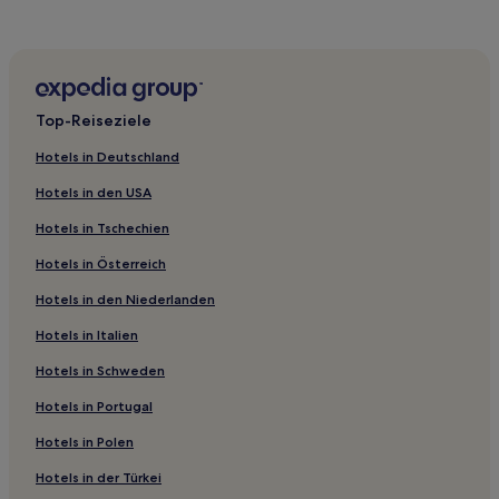
Hütten in Niseko
Hostels in Kutchan
Ryokans in Jozankei
Ferienwohnungen in Chuo-ku
Top-Reiseziele
Ryokans in See Shikotsu
Hotels in Deutschland
Ryokans in Noboribetsu
Hotels in den USA
5-Sterne-Hotels in Niseko
Hotels in Tschechien
3-Sterne-Hotels in See Shikotsu
Hotels in Österreich
3-Sterne-Hotels in Tōya
Hotels in den Niederlanden
3-Sterne-Hotels in Toyako
3-Sterne-Hotels in Strand Zenibako
Hotels in Italien
4-Sterne-Hotels in Otaru
Hotels in Schweden
5-Sterne-Hotels in Kutchan
Hotels in Portugal
Jozankeionsenhigashi: Hotels
Hotels in Polen
Hotels nahe Sapporo Ryutsu Center
Hotels in der Türkei