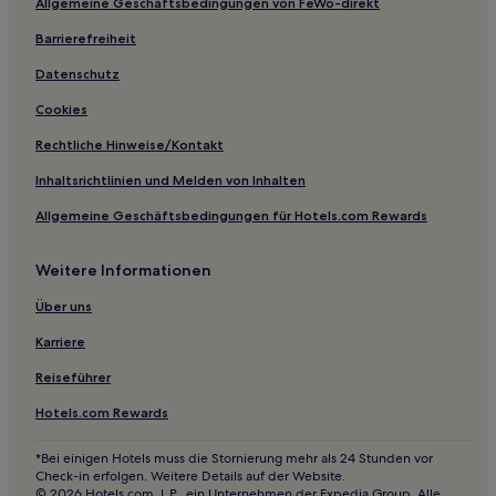
Allgemeine Geschäftsbedingungen von FeWo-direkt
Hotels nahe Hōheikyō-Damm
Zenibako: Hotels
Barrierefreiheit
Hotels nahe Aussichtsplattform Mount Moiwa
Datenschutz
Hotels nahe Nakayama Pass
Cookies
Hotels nahe Ramen Yokocho
Rechtliche Hinweise/Kontakt
Ishikari: Hotels
Inhaltsrichtlinien und Melden von Inhalten
Higashi: Hotels
Allgemeine Geschäftsbedingungen für Hotels.com Rewards
Hotels nahe Sapporo Beer Museum
Weitere Informationen
Hotels nahe Station Hokkaidō-Iryōdaigaku
Ishikari Bezirk: Hotels
Über uns
Hotels nahe Hokkaido Museum der Modernen Kunst
Karriere
Hotels nahe Station Asabu
Reiseführer
Ski in Furano
Hotels.com Rewards
Hotels mit Thermalbad in Furano
*Bei einigen Hotels muss die Stornierung mehr als 24 Stunden vor
Hotels mit Wellnessbereich in Furano
Check-in erfolgen. Weitere Details auf der Website.
© 2026 Hotels.com, L.P., ein Unternehmen der Expedia Group. Alle