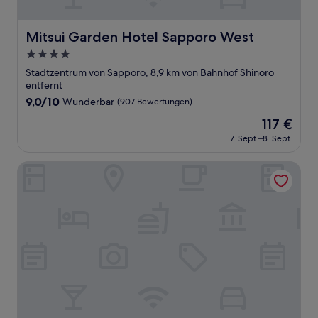
Mitsui Garden Hotel Sapporo West
Mitsui Garden Hotel Sapporo West
4.0-
Sterne-
Stadtzentrum von Sapporo, 8,9 km von Bahnhof Shinoro
Unterkunft
entfernt
9.0
9,0/10
Wunderbar
(907 Bewertungen)
von
Der
117 €
10,
Preis
Wunderbar,
7. Sept.–8. Sept.
beträgt
(907
117 €
Bewertungen)
Hotel MyStays Sapporo Station