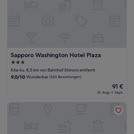
Sapporo Washington Hotel Plaza
Sapporo Washington Hotel Plaza
3.0-
Sterne-
Kita-ku, 8,5 km von Bahnhof Shinoro entfernt
Unterkunft
9.0
9,0/10
Wunderbar
(320 Bewertungen)
von
Der
91 €
10,
Preis
Wunderbar,
31. Aug.–1. Sept.
beträgt
(320
91 €
Bewertungen)
Keio Plaza Hotel Sapporo