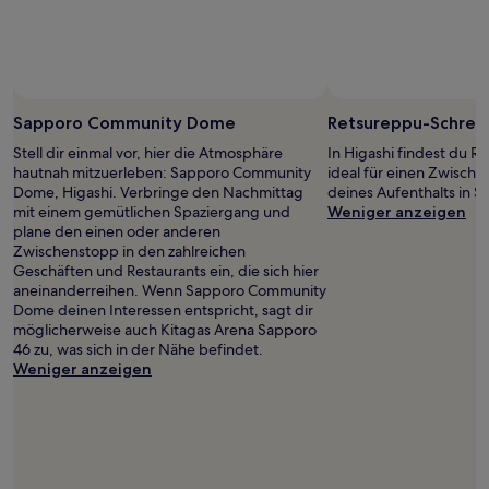
Sapporo Community Dome
Retsureppu-Schrei
Stell dir einmal vor, hier die Atmosphäre
In Higashi findest du R
hautnah mitzuerleben: Sapporo Community
ideal für einen Zwisch
Dome, Higashi. Verbringe den Nachmittag
deines Aufenthalts in S
mit einem gemütlichen Spaziergang und
Weniger anzeigen
plane den einen oder anderen
Zwischenstopp in den zahlreichen
Geschäften und Restaurants ein, die sich hier
aneinanderreihen. Wenn Sapporo Community
Dome deinen Interessen entspricht, sagt dir
möglicherweise auch Kitagas Arena Sapporo
46 zu, was sich in der Nähe befindet.
Weniger anzeigen