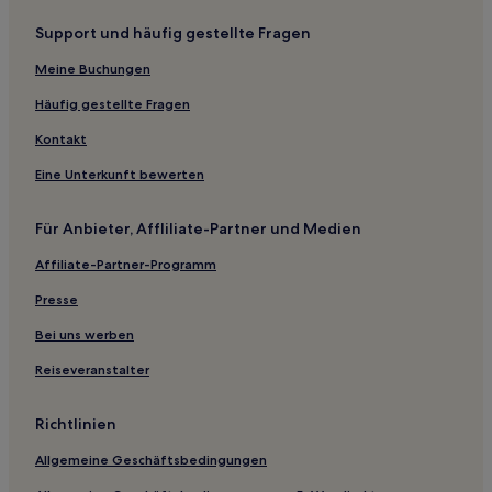
Hotels nahe Station Susukino
Support und häufig gestellte Fragen
Hotels nahe U-Bahn-Station Otaru-Chikkō
Hotels nahe Schrein Oyachi
Meine Buchungen
Hotels nahe Station Kotoni
Häufig gestellte Fragen
Hotels nahe Station Shindō-Higashi
Kontakt
Naebochō: Hotels
Eine Unterkunft bewerten
Hotels nahe Mt. Sapporo Traverse Wanderung
Für Anbieter, Affliliate-Partner und Medien
Kita-Ku: Hotels
Affiliate-Partner-Programm
Hotels nahe Bahnhof Ainosato-Kōen
Numanosawa Hotels
Presse
Otaru Hotels
Bei uns werben
Kiyota-Ku: Hotels
Reiseveranstalter
Nopporo Hotels
Richtlinien
Hotels nahe Ōasa Station
Allgemeine Geschäftsbedingungen
Hotels nahe Sapporo Community Dome