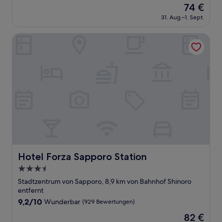
Der
74 €
10,
Preis
Hervorragend,
31. Aug.–1. Sept.
beträgt
(1.009
74 €
Bewertungen)
Hotel Forza Sapporo Station
Hotel Forza Sapporo Station
Hotel Forza Sapporo Station
3.5-
Sterne-
Stadtzentrum von Sapporo, 8,9 km von Bahnhof Shinoro
Unterkunft
entfernt
9.2
9,2/10
Wunderbar
(929 Bewertungen)
von
Der
82 €
10,