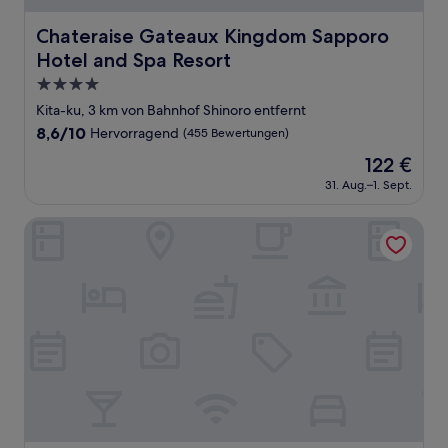
Chateraise Gateaux Kingdom Sapporo Hotel and Spa Re
Chateraise Gateaux Kingdom Sapporo
Hotel and Spa Resort
4.0-
Sterne-
Kita-ku, 3 km von Bahnhof Shinoro entfernt
Unterkunft
8.6
8,6/10
Hervorragend
(455 Bewertungen)
von
Der
122 €
10,
Preis
Hervorragend,
31. Aug.–1. Sept.
beträgt
(455
122 €
Bewertungen)
Super Hotel Ishikari