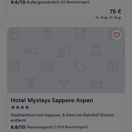
Unterkunft
9.4
9,4/10
Außergewöhnlich
(42 Bewertungen)
von
Der
75 €
10,
Preis
Außergewöhnlich,
16. Aug.–17. Aug.
beträgt
(42
75 €
Bewertungen)
Hotel Mystays Sapporo Aspen
Hotel Mystays Sapporo Aspen
Hotel Mystays Sapporo Aspen
4.0-
Sterne-
Stadtzentrum von Sapporo, 8,4 km von Bahnhof Shinoro
Unterkunft
entfernt
8.8
8,8/10
Hervorragend
(1.009 Bewertungen)
von