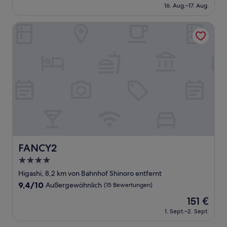
Preis
Wunderbar,
16. Aug.–17. Aug.
beträgt
(929
82 €
Bewertungen)
FANCY2
FANCY2
FANCY2
4.0-
Sterne-
Higashi, 8,2 km von Bahnhof Shinoro entfernt
Unterkunft
9.4
9,4/10
Außergewöhnlich
(15 Bewertungen)
von
Der
151 €
10,
Preis
Außergewöhnlich,
1. Sept.–2. Sept.
beträgt
(15
151 €