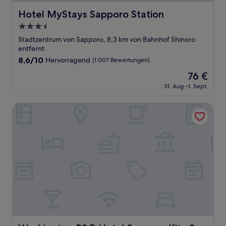
Hotel MyStays Sapporo Station
Hotel MyStays Sapporo Station
3.5-
Sterne-
Stadtzentrum von Sapporo, 8,3 km von Bahnhof Shinoro
Unterkunft
entfernt
8.6
8,6/10
Hervorragend
(1.007 Bewertungen)
von
Der
76 €
10,
Preis
Hervorragend,
31. Aug.–1. Sept.
beträgt
(1.007
76 €
Bewertungen)
Washington R&B Hotel Sapporo Kita 3 Nishi 2