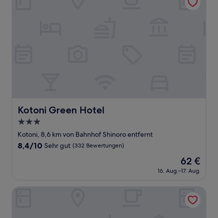
Kotoni Green Hotel
Kotoni Green Hotel
3.0-
Sterne-
Kotoni, 8,6 km von Bahnhof Shinoro entfernt
Unterkunft
8.4
8,4/10
Sehr gut
(332 Bewertungen)
von
Der
62 €
10,
Preis
Sehr
16. Aug.–17. Aug.
beträgt
gut,
62 €
(332
Sapporo Washington Hotel Plaza
Bewertungen)