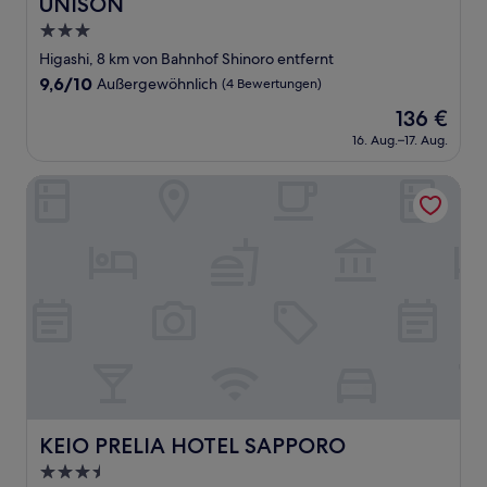
UNISON
UNISON
3.0-
Sterne-
Higashi, 8 km von Bahnhof Shinoro entfernt
Unterkunft
9.6
9,6/10
Außergewöhnlich
(4 Bewertungen)
von
Der
136 €
10,
Preis
Außergewöhnlich,
16. Aug.–17. Aug.
beträgt
(4
136 €
Bewertungen)
KEIO PRELIA HOTEL SAPPORO
KEIO PRELIA HOTEL SAPPORO
KEIO PRELIA HOTEL SAPPORO
3.5-