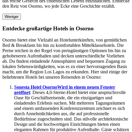
das reiche Geflecht des chilenischen Lebens einzutauchen. Entdecke
den Reiz von Osorno, wo jede Ecke eine Geschichte erzählt.
Weniger
Entdecke großartige Hotels in Osorno
Osorno bietet eine Vielzahl an Hotelunterkünften, von gemütlichen
Bed & Breakfasts bis hin zu komfortablen Mittelklassehotels. Die
Preise reichen in der Regel von preisgünstigen Optionen bis hin zu
gehobeneren Aufenthalten und decken unterschiedliche Vorlieben
ab. Du findest einladende Atmosphären und bequemen Zugang zu
lokalen Sehenswürdigkeiten, was es zu einer hervorragenden Basis
macht, um die Region Los Lagos zu erkunden. Hier sind einige der
beliebtesten Hotels bei unseren Reisenden in Osorno:
Sonesta Hotel Osorno
Wird in einem neuen Fenster
geöffnet
: Dieses 4,0-Sterne-Hotel bietet eine anspruchsvolle
Oase für Geschäftsreisende, die ein einzigartiges und
einladendes Erlebnis suchen. Mit mehreren Tagungsräumen
und einem umfassenden Konferenzzentrum zeichnet es sich
durch Annehmlichkeiten aus, die auf professionelle
Bedürfnisse zugeschnitten sind. Das stilvolle architektonische
Design und die hochwertigen Einrichtungen bieten einen
eleganten Rahmen für produktive Aufenthalte. Gäste schätzen