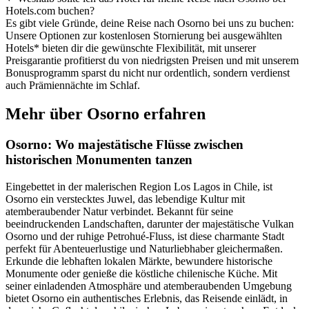
Hotels.com buchen?
Es gibt viele Gründe, deine Reise nach Osorno bei uns zu buchen:
Unsere Optionen zur kostenlosen Stornierung bei ausgewählten
Hotels* bieten dir die gewünschte Flexibilität, mit unserer
Preisgarantie profitierst du von niedrigsten Preisen und mit unserem
Bonusprogramm sparst du nicht nur ordentlich, sondern verdienst
auch Prämiennächte im Schlaf.
Mehr über Osorno erfahren
Osorno: Wo majestätische Flüsse zwischen
historischen Monumenten tanzen
Eingebettet in der malerischen Region Los Lagos in Chile, ist
Osorno ein verstecktes Juwel, das lebendige Kultur mit
atemberaubender Natur verbindet. Bekannt für seine
beeindruckenden Landschaften, darunter der majestätische Vulkan
Osorno und der ruhige Petrohué-Fluss, ist diese charmante Stadt
perfekt für Abenteuerlustige und Naturliebhaber gleichermaßen.
Erkunde die lebhaften lokalen Märkte, bewundere historische
Monumente oder genieße die köstliche chilenische Küche. Mit
seiner einladenden Atmosphäre und atemberaubenden Umgebung
bietet Osorno ein authentisches Erlebnis, das Reisende einlädt, in