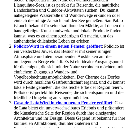
Llanquihue-Sees, ist es perfekt für Reisende, die natürliche
Landschaften und Outdoor-Aktivitäten suchen. Du kannst
nahegelegene Wasserfälle und Wanderwege erkunden oder
einfach die ruhige Aussicht auf den See genießen. San Pablo
ist auch bekannt für seine traditionellen Märkte, auf denen du
handgefertigte Kunsthandwerke und lokale Produkte finden
kannst, was es zu einem großartigen Ort macht, um das
authentische chilenische Leben zu erleben.
Polloico
Wird in einem neuen Fenster geöffnet
: Polloico ist
ein verstecktes Juwel, das Besucher mit seiner ruhigen
Atmosphäre und atemberaubenden Ausblicken auf die
umliegenden Berge einlädt. Es ist ein idealer Ausgangspunkt
für diejenigen, die sich mit der Natur verbinden möchten, mit
einfachem Zugang zu Wander- und
Vogelbeobachtungsmöglichkeiten. Der Charme des Dorfes
wird durch herzliche Gastfreundschaft ergänzt, und du kannst
lokale Feste genießen, die das reiche Erbe der Region feiern.
Polloico ist perfekt für Reisende, die sich entspannen und die
friedliche Umgebung aufsaugen möchten.
Casa de Lata
Wird in einem neuen Fenster geöffnet
: Casa
de Lata bietet ein unverwechselbares Erlebnis und präsentiert
die künstlerische Seite der Region durch ihre einzigartige
Architektur und ihr Design. Diese Gegend ist bekannt für ihre
kulturellen Attraktionen, darunter Galerien und