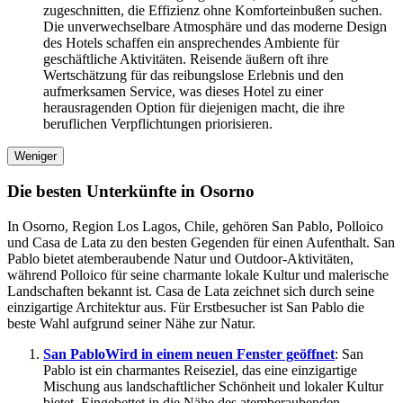
zugeschnitten, die Effizienz ohne Komforteinbußen suchen.
Die unverwechselbare Atmosphäre und das moderne Design
des Hotels schaffen ein ansprechendes Ambiente für
geschäftliche Aktivitäten. Reisende äußern oft ihre
Wertschätzung für das reibungslose Erlebnis und den
aufmerksamen Service, was dieses Hotel zu einer
herausragenden Option für diejenigen macht, die ihre
beruflichen Verpflichtungen priorisieren.
Weniger
Die besten Unterkünfte in Osorno
In Osorno, Region Los Lagos, Chile, gehören San Pablo, Polloico
und Casa de Lata zu den besten Gegenden für einen Aufenthalt. San
Pablo bietet atemberaubende Natur und Outdoor-Aktivitäten,
während Polloico für seine charmante lokale Kultur und malerische
Landschaften bekannt ist. Casa de Lata zeichnet sich durch seine
einzigartige Architektur aus. Für Erstbesucher ist San Pablo die
beste Wahl aufgrund seiner Nähe zur Natur.
San Pablo
Wird in einem neuen Fenster geöffnet
: San
Pablo ist ein charmantes Reiseziel, das eine einzigartige
Mischung aus landschaftlicher Schönheit und lokaler Kultur
bietet. Eingebettet in die Nähe des atemberaubenden