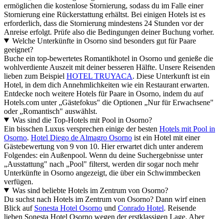
ermöglichen die kostenlose Stornierung, sodass du im Falle einer
Stornierung eine Rückerstattung erhältst. Bei einigen Hotels ist es
erforderlich, dass die Stornierung mindestens 24 Stunden vor der
Anreise erfolgt. Prüfe also die Bedingungen deiner Buchung vorher.
Welche Unterkünfte in Osorno sind besonders gut für Paare
geeignet?
Buche ein top-bewertetes Romantikhotel in Osorno und genieße die
wohlverdiente Auszeit mit deiner besseren Hälfte. Unsere Reisenden
lieben zum Beispiel
HOTEL TRUYACA
. Diese Unterkunft ist ein
Hotel, in dem dich Annehmlichkeiten wie ein Restaurant erwarten.
Entdecke noch weitere Hotels für Paare in Osorno, indem du auf
Hotels.com unter „Gästefokus" die Optionen „Nur für Erwachsene"
oder „Romantisch" auswählst.
Was sind die Top-Hotels mit Pool in Osorno?
Ein bisschen Luxus versprechen einige der besten
Hotels mit Pool in
Osorno
.
Hotel Diego de Almagro Osorno
ist ein Hotel mit einer
Gästebewertung von 9 von 10. Hier erwartet dich unter anderem
Folgendes: ein Außenpool. Wenn du deine Suchergebnisse unter
„Ausstattung" nach „Pool" filterst, werden dir sogar noch mehr
Unterkünfte in Osorno angezeigt, die über ein Schwimmbecken
verfügen.
Was sind beliebte Hotels im Zentrum von Osorno?
Du suchst nach Hotels im Zentrum von Osorno? Dann wirf einen
Blick auf
Sonesta Hotel Osorno
und
Conrado Hotel
. Reisende
lieben Sonesta Hotel Osorno wegen der erstklassigen Lage. Aber