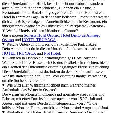
diese Unterkunft, ein Hotel, besticht nicht nur dadurch, sondern
auch durch ihre Annehmlichkeiten, zu denen ein Casino, 2
Restaurants und 2 Bars/Lounges gehören. Conrado Hotel ist ein
Hotel in zentraler Lage. In der enorm beliebten Unterkunft erwarten
dich zum Beispiel folgende Annehmlichkeiten: ein Restaurant, ein
inbegriffenes kontinentales Frühstück und Parkplätze (kostenlos).
Welche Hotels schätzen Urlauber in Osorno?
Gäste mögen
Sonesta Hotel Osorno
,
Hotel Diego de Almagro
Osorno
und
HOTEL TRUYACA
.
Welche Unterkunft in Osorno hat kostenlose Parkplätze?
Dein Auto kannst du in diesen Unterkünften kostenlos parken:
HOTEL TRUYACA
und
Not Hotel
.
Kann ich in Osorno ein erstattungsfähiges Hotel buchen?
Wenn Sie bei Ihrer Reise nach Osorno flexibel sein möchten, bietet
ein Großteil der Unterkünfte erstattungsfähige* Preise zur Buchung.
Diese Unterkünfte findest du, indem du deine Suche auf unserer
Website startest und den Filter „Voll erstattungsfähig" verwendest,
um die Suche zu verfeinern.
Wie wird aller Wahrscheinlichkeit nach während meines
Aufenthalts das Wetter in Osorno?
Die wärmsten Monate in Osorno sind normalerweise Januar und
Februar, mit einer Durchschnittstemperatur von 15 °C. Juli und
August sind mit einer Durchschnittstemperatur von 7 °C die
kühlsten Monate. Die regenreichsten Monate sind August und Juni.
Weshalb sollte ich das Hotel für meine Reise nach Osorno bei