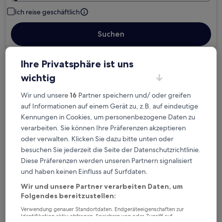
Ich reise geschäftlich
Suchen
Ihre Privatsphäre ist uns
Kostenlose Stornierung bei
wichtig
Planänderungen
Wir und unsere
16
Partner speichern und/ oder greifen
auf Informationen auf einem Gerät zu, z.B. auf eindeutige
Verdiene Prämien für jede
Kennungen in Cookies, um personenbezogene Daten zu
wahrgenommene Übernachtung
verarbeiten. Sie können Ihre Präferenzen akzeptieren
oder verwalten. Klicken Sie dazu bitte unten oder
Mehr sparen mit Preisen für Mitglieder
besuchen Sie jederzeit die Seite der Datenschutzrichtlinie.
Diese Präferenzen werden unseren Partnern signalisiert
und haben keinen Einfluss auf Surfdaten.
Wir und unsere Partner verarbeiten Daten, um
Überprüfe die Preise für diese Daten
Folgendes bereitzustellen:
Heute
Morgen
Verwendung genauer Standortdaten. Endgeräteeigenschaften zur
Identifikation aktiv abfragen. Speichern von oder Zugriff auf
6. Aug. - 7. Aug.
7. Aug. - 8. Aug.