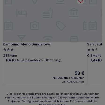
Kampung Meno Bungalows
Sari Laut
Kampung Meno Bungalows
Sari Laut
3.0-
2.5-
Sterne-
Sterne-
Gili Meno
Gili Meno
Unterkunft
Unterkunf
10.0
7.4
10/10
7,4/10
Außergewöhnlich
G
(1 Bewertung)
von
von
10,
10,
Außergewöhnlich,
Der
Gut,
58 €
(1
Preis
(6
inkl. Steuern & Gebühren
Bewertung)
beträgt
Bewertun
28. Aug.–29. Aug.
58 €
Dies
Dies ist der niedrigste Preis pro Nacht, der in den letzten 24 Stunden für
einen Aufenthalt mit 1 Übernachtung von 2 Erwachsenen gefunden wurde.
ist
Preise und Verfügbarkeiten können sich ändern. Es können zusätzliche
der
Bedingungen gelten.