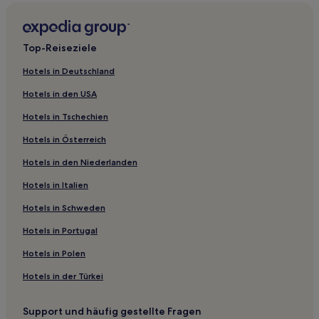
Hotels nahe Sira Strand
Sikur: Hotels
Top-Reiseziele
Ost-Lombok-Regency: Hotels
Hotels in Deutschland
Hotels nahe Bangsal Hafen
Hotels in den USA
Sembalun Lawang Hotels
Hotels in Tschechien
Gili Air Hotels
Hotels in Österreich
Hotels nahe Lancing Strand
Hotels in den Niederlanden
Gili Trawangan Hotels
Hotels in Italien
Hotels nahe Strand Kerandangan II
Hotels nahe Selong Belanak Beach
Hotels in Schweden
Hotels nahe Gili Trawangan Strand
Hotels in Portugal
Taliwang Hotels
Hotels in Polen
Kecamatan Sembelia: Hotels
Hotels in der Türkei
Regierungsbezirk Lombok Tengah: Hotels
Support und häufig gestellte Fragen
Hostels in Strand Pantai Mawi