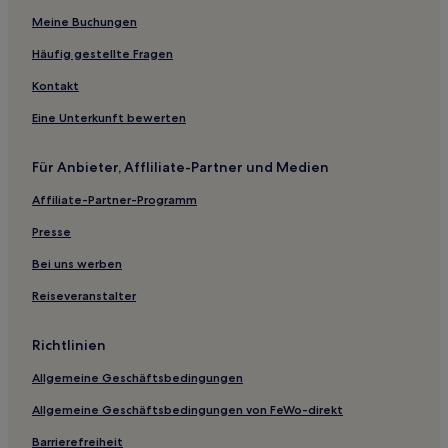
Meine Buchungen
Gasthäuser in Selong Belanak Beach
Hostels in Selong Belanak Beach
Häufig gestellte Fragen
Hotel-Resorts in Gili Trawangan
Kontakt
Hostels in Gili Trawangan
Eine Unterkunft bewerten
Villen in Gili Trawangan
Für Anbieter, Affliliate-Partner und Medien
B&B in Gili Trawangan
Affiliate-Partner-Programm
Villen in Nipah Beach
Presse
B&B in Nipah Beach
Hostels in Nipah Beach
Bei uns werben
Gasthäuser in Gili Meno
Reiseveranstalter
B&B in Gili Meno
Richtlinien
Hotel-Resorts in Senggigi
Allgemeine Geschäftsbedingungen
Gasthäuser in Senaru
Allgemeine Geschäftsbedingungen von FeWo-direkt
Gasthäuser in Kuta
Barrierefreiheit
B&B in Gili Air