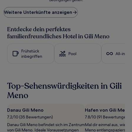
niedrigste
Preis
Weitere Unterkünfte anzeigen
pro
Nacht,
der
Entdecke dein perfektes
in
den
familienfreundliches Hotel in Gili Meno
letzten
24 Stunden
für
Frühstück
Pool
All-inclu
einen
inbegriffen
Aufenthalt
mit
1 Übernachtung
von
2 Erwachsenen
Top-Sehenswürdigkeiten in Gili
gefunden
wurde.
Meno
Preise
und
Verfügbarkeiten
Danau Gili Meno
Hafen von Gili Meno
können
7.2/10 (35 Bewertungen)
7.8/10 (91 Bewertungen)
sich
ändern.
Danau Gili Meno befindet sich im Zentrum
Mal dir einmal aus, wie du
Es
von Gili Meno. Ideale Voraussetzungen
Meno entlangspazierst und