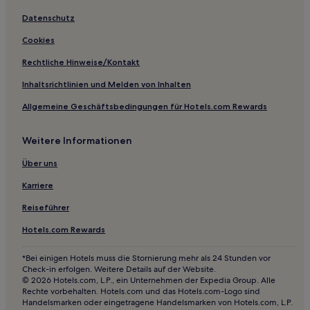
Villen in Gili Air
Datenschutz
Hotels mit Parkplatz in Gili-Inseln
Cookies
Strand in Gili-Inseln
Rechtliche Hinweise/Kontakt
Hotels mit Pool in Gili-Inseln
Inhaltsrichtlinien und Melden von Inhalten
Günstige in Gili-Inseln
Allgemeine Geschäftsbedingungen für Hotels.com Rewards
Familien in Gili-Inseln
Weitere Informationen
Strand in Tanjung
Luxus in Tanjung
Über uns
Hotels mit inbegriffenem Frühstück in Gili Trawangan
Karriere
Haustierfreundliche in Gili Trawangan
Reiseführer
Hotels mit Küchenzeile in Gili Trawangan
Hotels.com Rewards
Hotels mit Pool in Gili Trawangan
*Bei einigen Hotels muss die Stornierung mehr als 24 Stunden vor
Familien in Gili Trawangan
Check-in erfolgen. Weitere Details auf der Website.
© 2026 Hotels.com, L.P., ein Unternehmen der Expedia Group. Alle
Hotels mit Pool in Lombok
Rechte vorbehalten. Hotels.com und das Hotels.com-Logo sind
Handelsmarken oder eingetragene Handelsmarken von Hotels.com, L.P.
Strand in Lombok