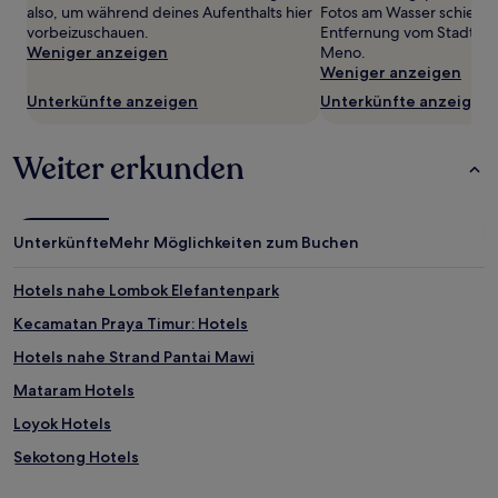
können
also, um während deines Aufenthalts hier
Fotos am Wasser schießt, 
zusätzliche
vorbeizuschauen.
Entfernung vom Stadtzent
Bedingungen
Weniger anzeigen
Meno.
gelten.
Weniger anzeigen
Unterkünfte anzeigen
Unterkünfte anzeigen
Weiter erkunden
Unterkünfte
Mehr Möglichkeiten zum Buchen
Hotels nahe Lombok Elefantenpark
Kecamatan Praya Timur: Hotels
Hotels nahe Strand Pantai Mawi
Mataram Hotels
Loyok Hotels
Sekotong Hotels
Regierungsbezirk West Lombok: Hotels