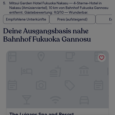
Mitsui Garden Hotel Fukuoka Nakasu
— 4-Sterne-Hotel in
Nakasu (Amüsierviertel), 10 km von Bahnhof Fukuoka Gannosu
entfernt. Gästebewertung: 9,0/10 — Wunderbar.
Empfohlene Unterkünfte
Preis (aufsteigend)
Ent
Deine Ausgangsbasis nahe
Bahnhof Fukuoka Gannosu
The Luigans Spa and Resort
The Luigans Spa and Resort
The Luigans Spa and Resort