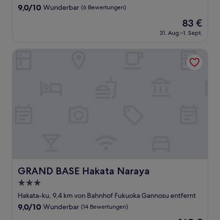
Unterkunft
9.0
9,0/10
Wunderbar
(6 Bewertungen)
von
Der
83 €
10,
Preis
Wunderbar,
31. Aug.–1. Sept.
beträgt
(6
83 €
Bewertungen)
GRAND BASE Hakata Naraya
GRAND BASE Hakata Naraya
GRAND BASE Hakata Naraya
3.0-
Sterne-
Hakata-ku, 9,4 km von Bahnhof Fukuoka Gannosu entfernt
Unterkunft
9.0
9,0/10
Wunderbar
(14 Bewertungen)
von