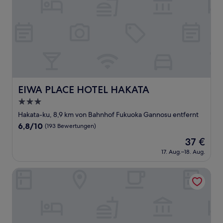
EIWA PLACE HOTEL HAKATA
EIWA PLACE HOTEL HAKATA
3.0-
Sterne-
Hakata-ku, 8,9 km von Bahnhof Fukuoka Gannosu entfernt
Unterkunft
6.8
6,8/10
(193 Bewertungen)
von
Der
37 €
10,
Preis
(193
17. Aug.–18. Aug.
beträgt
Bewertungen)
37 €
Goom Hotel Fukuoka KOKUSAI CENTER