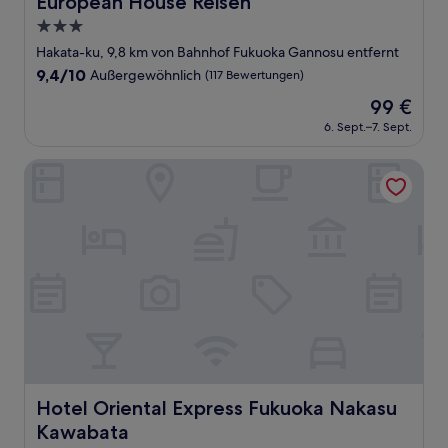
European House Reisen
3.0-
Sterne-
Hakata-ku, 9,8 km von Bahnhof Fukuoka Gannosu entfernt
Unterkunft
9.4
9,4/10
Außergewöhnlich
(117 Bewertungen)
von
Der
99 €
10,
Preis
Außergewöhnlich,
6. Sept.–7. Sept.
beträgt
(117
99 €
Bewertungen)
Hotel Oriental Express Fukuoka Nakasu Kawabata
Hotel Oriental Express Fukuoka Nakasu Kawabata
Hotel Oriental Express Fukuoka Nakasu
Kawabata