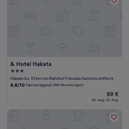
& Hotel Hakata
& Hotel Hakata
3.0-
Sterne-
Hakata-ku, 10 km von Bahnhof Fukuoka Gannosu entfernt
Unterkunft
8.8
8,8/10
Hervorragend
(486 Bewertungen)
von
Der
59 €
10,
Preis
Hervorragend,
30. Aug.–31. Aug.
beträgt
(486
59 €
Bewertungen)
EIWA PLACE HOTEL HAKATA