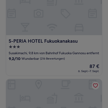
S-PERIA HOTEL Fukuokanakasu
S-PERIA HOTEL Fukuokanakasu
3.0-
Sterne-
Susakimachi, 9,8 km von Bahnhof Fukuoka Gannosu entfernt
Unterkunft
9.2
9,2/10
Wunderbar
(216 Bewertungen)
von
Der
87 €
10,
Preis
Wunderbar,
6. Sept.–7. Sept.
beträgt
(216
87 €
Bewertungen)
Trip Pod Tsumashoji