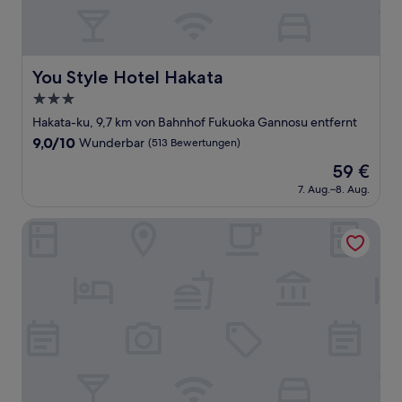
You Style Hotel Hakata
You Style Hotel Hakata
3.0-
Sterne-
Hakata-ku, 9,7 km von Bahnhof Fukuoka Gannosu entfernt
Unterkunft
9.0
9,0/10
Wunderbar
(513 Bewertungen)
von
Der
59 €
10,
Preis
Wunderbar,
7. Aug.–8. Aug.
beträgt
(513
59 €
Bewertungen)
GRAND BASE Hakata Bay