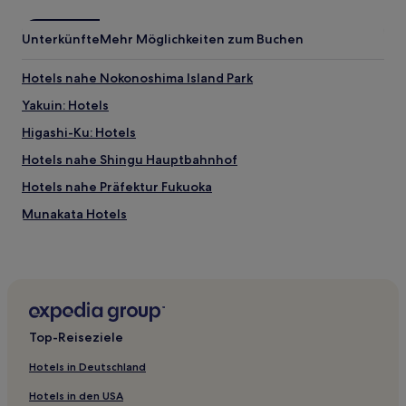
Unterkünfte
Mehr Möglichkeiten zum Buchen
Hotels nahe Nokonoshima Island Park
Yakuin: Hotels
Higashi-Ku: Hotels
Hotels nahe Shingu Hauptbahnhof
Hotels nahe Präfektur Fukuoka
Munakata Hotels
Hotels nahe Najima Beach
Hotels nahe Yanagibashi Rengo Markt
Hotels nahe Internationale Kirche von Fukuoka
Hotels nahe Botanischer Garten Fukuoka
Top-Reiseziele
Hotels nahe Fukuoka Kokusai Center
Hotels in Deutschland
Hotels nahe Yatai
Hotels in den USA
Fukuoka Hotels