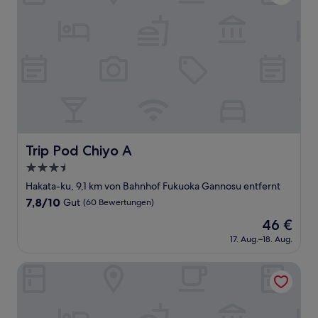
Trip Pod Chiyo A
Trip Pod Chiyo A
3.5-
Sterne-
Hakata-ku, 9,1 km von Bahnhof Fukuoka Gannosu entfernt
Unterkunft
7.8
7,8/10
Gut
(60 Bewertungen)
von
Der
46 €
10,
Preis
Gut,
17. Aug.–18. Aug.
beträgt
(60
46 €
Bewertungen)
S-PERIA HOTEL Fukuokanakasu