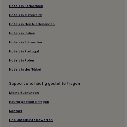
Hotels in Tschechien
Hotels nahe Bahnhof Fukuoka Wajiro
Hotels in Österreich
Hotels nahe Fukuoka Mitsukoshi Department Store
Hotels in den Niederlanden
Hotels nahe Station Yakuin-ōdōri
Hotels nahe Acros Fukuoka Symphony Hall
Hotels in Italien
Präfektur Fukuoka: Hotels
Hotels in Schweden
Hotels nahe Bahnhof Nishitetsu-Fukuoka
Hotels in Portugal
Hotels nahe Shintencho Arcade
Hotels in Polen
Koga Hotels
Hotels in der Türkei
Hotels nahe Strand von Mitoma
Support und häufig gestellte Fragen
Hotels nahe Bahnhof Fukuoka Kashii Miyamae
Hotels nahe Station Meinohama
Meine Buchungen
Hotels nahe Marine World Uminonakamichi
Häufig gestellte Fragen
Hotels nahe Kindermuseum Fukuoka Anpanman
Kontakt
Tsuyazaki: Hotels
Eine Unterkunft bewerten