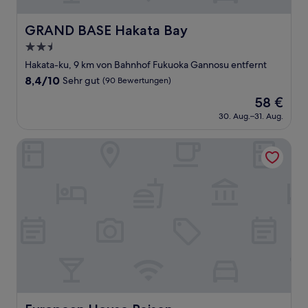
GRAND BASE Hakata Bay
GRAND BASE Hakata Bay
2.5-
Sterne-
Hakata-ku, 9 km von Bahnhof Fukuoka Gannosu entfernt
Unterkunft
8.4
8,4/10
Sehr gut
(90 Bewertungen)
von
Der
58 €
10,
Preis
Sehr
30. Aug.–31. Aug.
beträgt
gut,
58 €
(90
European House Reisen
Bewertungen)
European House Reisen