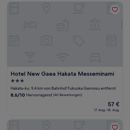
94 €
Bewertungen)
Hotel New Gaea Hakata Messeminami
Hotel New Gaea Hakata Messeminami
Hotel New Gaea Hakata Messeminami
3.0-
Sterne-
Hakata-ku, 9,4 km von Bahnhof Fukuoka Gannosu entfernt
Unterkunft
8.6
8,6/10
Hervorragend
(40 Bewertungen)
von
Der
57 €
10,
Preis
Hervorragend,
17. Aug.–18. Aug.
beträgt
(40
57 €
Bewertungen)
Trip Pod Chiyo A