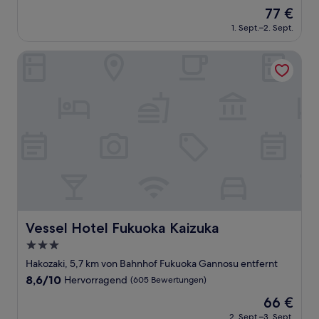
von
Der
77 €
10,
Preis
Sehr
1. Sept.–2. Sept.
beträgt
gut,
77 €
(24
Vessel Hotel Fukuoka Kaizuka
Bewertungen)
Vessel Hotel Fukuoka Kaizuka
Vessel Hotel Fukuoka Kaizuka
3.0-
Sterne-
Hakozaki, 5,7 km von Bahnhof Fukuoka Gannosu entfernt
Unterkunft
8.6
8,6/10
Hervorragend
(605 Bewertungen)
von
Der
66 €
10,
Preis
Hervorragend,
2. Sept.–3. Sept.