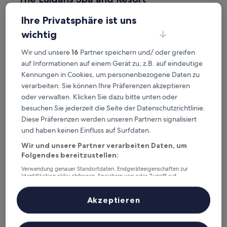
4.5-
Ihre Privatsphäre ist uns
Sterne-
4,2 km von Bahnhof Fukuoka Gannosu entfernt
Unterkunft
wichtig
8.8
8,8/10
Hervorragend
(526 Bewertungen)
von
Der
124 €
Wir und unsere
16
Partner speichern und/ oder greifen
10,
Preis
Hervorragend,
31. Aug.–1. Sept.
auf Informationen auf einem Gerät zu, z.B. auf eindeutige
beträgt
(526
Kennungen in Cookies, um personenbezogene Daten zu
124 €
Bewertungen)
Hotel Japanesque Fukuoka
verarbeiten. Sie können Ihre Präferenzen akzeptieren
oder verwalten. Klicken Sie dazu bitte unten oder
besuchen Sie jederzeit die Seite der Datenschutzrichtlinie.
Diese Präferenzen werden unseren Partnern signalisiert
und haben keinen Einfluss auf Surfdaten.
Wir und unsere Partner verarbeiten Daten, um
Folgendes bereitzustellen:
Verwendung genauer Standortdaten. Endgeräteeigenschaften zur
Identifikation aktiv abfragen. Speichern von oder Zugriff auf
Informationen auf einem Endgerät. Personalisierte Werbung und
Inhalte, Messung von Werbeleistung und der Performance von Inhalten,
Zielgruppenforschung sowie Entwicklung und Verbesserung von
Akzeptieren
Hotel Japanesque Fukuoka
Hotel Japanesque Fukuoka
Angeboten.
Liste der Partner (Lieferanten)
3.0-