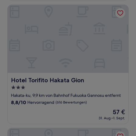
(75
100 €
Bewertungen)
Hotel Torifito Hakata Gion
Hotel Torifito Hakata Gion
Hotel Torifito Hakata Gion
3.0-
Sterne-
Hakata-ku, 9,9 km von Bahnhof Fukuoka Gannosu entfernt
Unterkunft
8.8
8,8/10
Hervorragend
(616 Bewertungen)
von
Der
57 €
10,
Preis
Hervorragend,
31. Aug.–1. Sept.
beträgt
(616
57 €
Bewertungen)
& Hotel Hakata