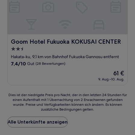
Goom Hotel Fukuoka KOKUSAI CENTER
Goom Hotel Fukuoka KOKUSAI CENTER
2.5-
Sterne-
Hakata-ku, 9,1 km von Bahnhof Fukuoka Gannosu entfernt
Unterkunft
7.4
7,4/10
Gut
(28 Bewertungen)
von
Der
61 €
10,
Preis
Gut,
9. Aug.–10. Aug.
beträgt
(28
61 €
Bewertungen)
Dies
Dies ist der niedrigste Preis pro Nacht, der in den letzten 24 Stunden für
einen Aufenthalt mit 1 Übernachtung von 2 Erwachsenen gefunden
ist
wurde. Preise und Verfügbarkeiten können sich ändern. Es können
der
zusätzliche Bedingungen gelten.
niedrigste
Preis
Alle Unterkünfte anzeigen
pro
Nacht,
der