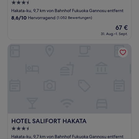
3.5-
Sterne-
Hakata-ku, 9,7 km von Bahnhof Fukuoka Gannosu entfernt
Unterkunft
8.6
8,6/10
Hervorragend
(1.052 Bewertungen)
von
Der
67 €
10,
Preis
Hervorragend,
31. Aug.–1. Sept.
beträgt
(1.052
67 €
Bewertungen)
HOTEL SALIFORT HAKATA
HOTEL SALIFORT HAKATA
HOTEL SALIFORT HAKATA
3.5-
Sterne-
Hakata-ku, 9,7 km von Bahnhof Fukuoka Gannosu entfernt