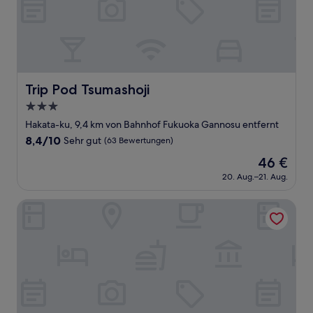
Trip Pod Tsumashoji
Trip Pod Tsumashoji
3.0-
Sterne-
Hakata-ku, 9,4 km von Bahnhof Fukuoka Gannosu entfernt
Unterkunft
8.4
8,4/10
Sehr gut
(63 Bewertungen)
von
Der
46 €
10,
Preis
Sehr
20. Aug.–21. Aug.
beträgt
gut,
46 €
(63
You Style Hotel Hakata
Bewertungen)