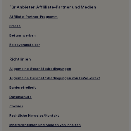
Morooka: Hotels
Für Anbieter, Affliliate-Partner und Medien
Hotels nahe Umizuri Marine Park
Affiliate-Partner-Programm
Hotels nahe Bahnhof Hakata
Imajuku Hotels
Presse
Ferienwohnungen in Strand Nogita
Bei uns werben
Hostels in Fukuoka
Reiseveranstalter
Aparthotels in Fukuoka
Richtlinien
Ferienwohnungen in Fukuoka
Allgemeine Geschäftsbedingungen
Ryokans in Asakura
Allgemeine Geschäftsbedingungen von FeWo-direkt
Hotels mit inbegriffenem Frühstück nahe Tennisplatz
Tanourarinkai
Barrierefreiheit
Haustierfreundliche in Fukuoka
Datenschutz
Hotels mit Wellnessbereich in Fukuoka
Cookies
Strand in Fukuoka
Rechtliche Hinweise/Kontakt
Familien in Fukuoka
Inhaltsrichtlinien und Melden von Inhalten
Lgbtqia-Freundliche in Fukuoka