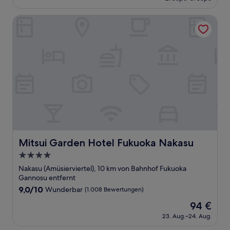
beträgt
(605
66 €
Bewertungen)
Mitsui Garden Hotel Fukuoka Nakasu
Mitsui Garden Hotel Fukuoka Nakasu
Mitsui Garden Hotel Fukuoka Nakasu
4.0-
Sterne-
Nakasu (Amüsierviertel), 10 km von Bahnhof Fukuoka
Unterkunft
Gannosu entfernt
9.0
9,0/10
Wunderbar
(1.008 Bewertungen)
von
Der
94 €
10,
Preis
Wunderbar,
23. Aug.–24. Aug.
beträgt
(1.008