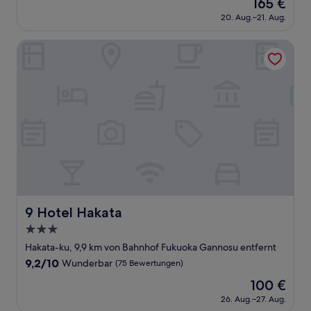
Der
165 €
10,
Preis
Wunderbar,
20. Aug.–21. Aug.
beträgt
(14
165 €
Bewertungen)
9 Hotel Hakata
9 Hotel Hakata
9 Hotel Hakata
3.0-
Sterne-
Hakata-ku, 9,9 km von Bahnhof Fukuoka Gannosu entfernt
Unterkunft
9.2
9,2/10
Wunderbar
(75 Bewertungen)
von
Der
100 €
10,
Preis
Wunderbar,
26. Aug.–27. Aug.
beträgt