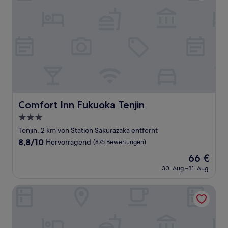
Comfort Inn Fukuoka Tenjin
Comfort Inn Fukuoka Tenjin
3.0-
Sterne-
Tenjin, 2 km von Station Sakurazaka entfernt
Unterkunft
8.8
8,8/10
Hervorragend
(876 Bewertungen)
von
Der
66 €
10,
Preis
Hervorragend,
30. Aug.–31. Aug.
beträgt
(876
66 €
Bewertungen)
Fukuoka Toei Hotel