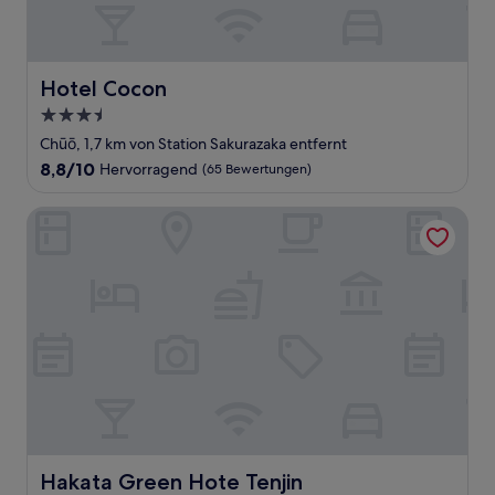
Hotel Cocon
Hotel Cocon
3.5-
Sterne-
Chūō, 1,7 km von Station Sakurazaka entfernt
Unterkunft
8.8
8,8/10
Hervorragend
(65 Bewertungen)
von
10,
Hakata Green Hote Tenjin
Hervorragend,
(65
Bewertungen)
Hakata Green Hote Tenjin
Hakata Green Hote Tenjin