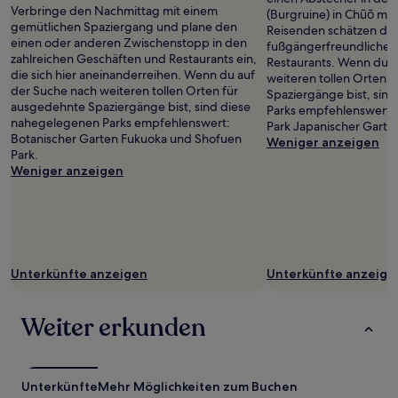
Verbringe den Nachmittag mit einem
(Burgruine) in Chūō ma
gemütlichen Spaziergang und plane den
Reisenden schätzen die
einen oder anderen Zwischenstopp in den
fußgängerfreundliche
zahlreichen Geschäften und Restaurants ein,
Restaurants. Wenn du a
die sich hier aneinanderreihen. Wenn du auf
weiteren tollen Orten 
der Suche nach weiteren tollen Orten für
Spaziergänge bist, sin
ausgedehnte Spaziergänge bist, sind diese
Parks empfehlenswert: 
nahegelegenen Parks empfehlenswert:
Park Japanischer Garte
Botanischer Garten Fukuoka und Shofuen
Weniger anzeigen
Park.
Weniger anzeigen
Unterkünfte anzeigen
Unterkünfte anzeige
Weiter erkunden
Unterkünfte
Mehr Möglichkeiten zum Buchen