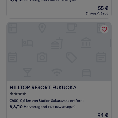
von
Der
55 €
10,
Preis
Hervorragend,
31. Aug.–1. Sept.
beträgt
(463
55 €
Bewertungen)
HILLTOP RESORT FUKUOKA
HILLTOP RESORT FUKUOKA
HILLTOP RESORT FUKUOKA
4.0-
Sterne-
Chūō, 0,6 km von Station Sakurazaka entfernt
Unterkunft
8.8
8,8/10
Hervorragend
(477 Bewertungen)
von
Der
94 €
10,