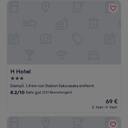
(1.000
H Hotel
Bewertungen)
H Hotel
H Hotel
3.0-
Sterne-
Daimyō, 1,4 km von Station Sakurazaka entfernt
Unterkunft
8.2
8,2/10
Sehr gut
(201 Bewertungen)
von
Der
69 €
10,
Preis
Sehr
2. Sept.–3. Sept.
beträgt
gut,
69 €
(201
Nishitetsu Inn Tenjin
Bewertungen)