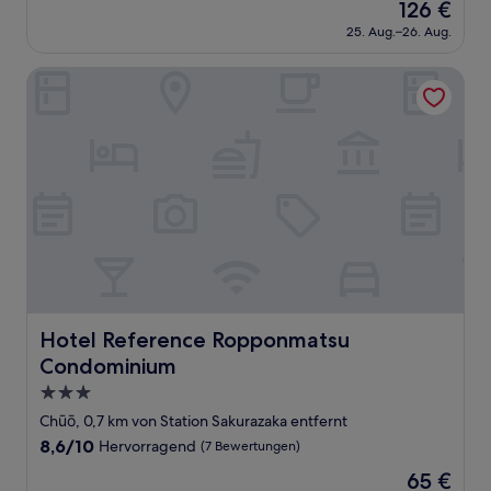
Der
126 €
10,
Preis
Hervorragend,
25. Aug.–26. Aug.
beträgt
(267
126 €
Bewertungen)
Hotel Reference Ropponmatsu Condominium
Hotel Reference Ropponmatsu Condominium
Hotel Reference Ropponmatsu
Condominium
3.0-
Sterne-
Chūō, 0,7 km von Station Sakurazaka entfernt
Unterkunft
8.6
8,6/10
Hervorragend
(7 Bewertungen)
von
Der
65 €
10,