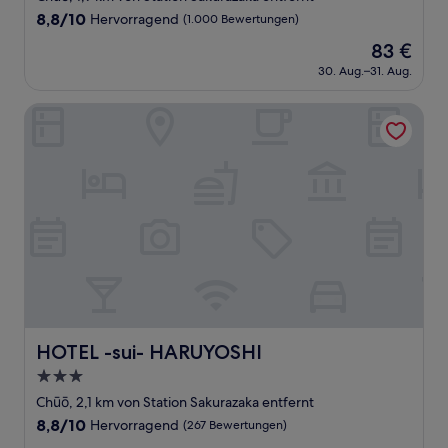
Unterkunft
8.8
8,8/10
Hervorragend
(1.000 Bewertungen)
von
Der
83 €
10,
Preis
Hervorragend,
30. Aug.–31. Aug.
beträgt
(1.000
83 €
Bewertungen)
HOTEL -sui- HARUYOSHI
HOTEL -sui- HARUYOSHI
HOTEL -sui- HARUYOSHI
3.0-
Sterne-
Chūō, 2,1 km von Station Sakurazaka entfernt
Unterkunft
8.8
8,8/10
Hervorragend
(267 Bewertungen)
von