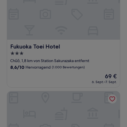
Fukuoka Toei Hotel
Fukuoka Toei Hotel
3.0-
Sterne-
Chūō, 1,8 km von Station Sakurazaka entfernt
Unterkunft
8.6
8,6/10
Hervorragend
(1.000 Bewertungen)
von
Der
69 €
10,
Preis
Hervorragend,
6. Sept.–7. Sept.
beträgt
(1.000
69 €
Bewertungen)
Hotel Mei Fukuoka Tenjin