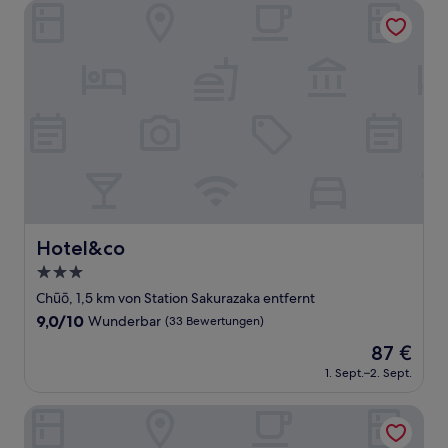
Bewertungen)
Hotel&co
Hotel&co
Hotel&co
3.0-
Sterne-
Chūō, 1,5 km von Station Sakurazaka entfernt
Unterkunft
9.0
9,0/10
Wunderbar
(33 Bewertungen)
von
Der
87 €
10,
Preis
Wunderbar,
1. Sept.–2. Sept.
beträgt
(33
87 €
Bewertungen)
Comfort Inn Fukuoka Tenjin