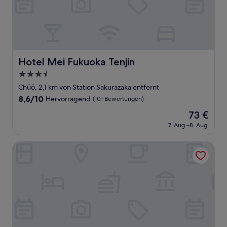
Hotel Mei Fukuoka Tenjin
Hotel Mei Fukuoka Tenjin
3.5-
Sterne-
Chūō, 2,1 km von Station Sakurazaka entfernt
Unterkunft
8.6
8,6/10
Hervorragend
(101 Bewertungen)
von
Der
73 €
10,
Preis
Hervorragend,
7. Aug.–8. Aug.
beträgt
(101
73 €
Bewertungen)
Hotel Cocon