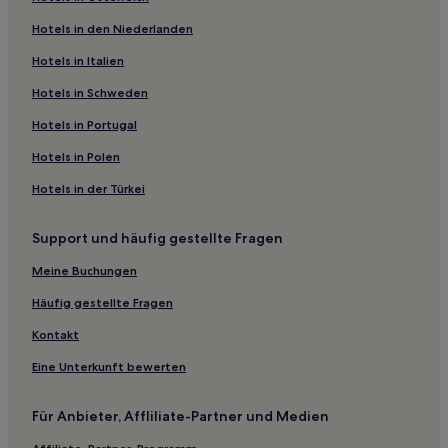
Hotels mit Parkplatz in Asakura
Hotels in den Niederlanden
Günstige in Hakata Ekimae
Hotels in Italien
Hotels nahe Nokonoshima Island Park
Hotels in Schweden
Yakuin: Hotels
Hotels in Portugal
Higashi-Ku: Hotels
Hotels in Polen
Hotels nahe Präfektur Fukuoka
Hotels in der Türkei
Munakata Hotels
Hotels nahe Najima Beach
Support und häufig gestellte Fragen
Hotels nahe Yanagibashi Rengo Markt
Meine Buchungen
Hotels nahe Internationale Kirche von Fukuoka
Häufig gestellte Fragen
Hotels nahe Botanischer Garten Fukuoka
Kontakt
Hotels nahe Fukuoka Kokusai Center
Eine Unterkunft bewerten
Hotels nahe Yatai
Fukuoka Hotels
Für Anbieter, Affliliate-Partner und Medien
Futsukaichi: Hotels