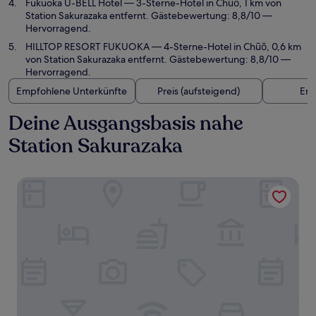
Fukuoka U-BELL Hotel
— 3-Sterne-Hotel in Chūō, 1 km von
Station Sakurazaka entfernt. Gästebewertung: 8,8/10 —
Hervorragend.
HILLTOP RESORT FUKUOKA
— 4-Sterne-Hotel in Chūō, 0,6 km
von Station Sakurazaka entfernt. Gästebewertung: 8,8/10 —
Hervorragend.
Empfohlene Unterkünfte
Preis (aufsteigend)
Ent
Deine Ausgangsbasis nahe
Station Sakurazaka
BASE LAYER HOTEL Fukuoka