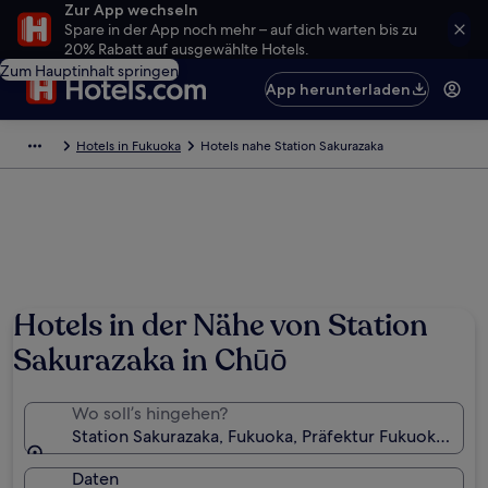
Zur App wechseln
Spare in der App noch mehr – auf dich warten bis zu
20% Rabatt auf ausgewählte Hotels.
Zum Hauptinhalt springen
App herunterladen
Hotels in Fukuoka
Hotels nahe Station Sakurazaka
Hotels in der Nähe von Station
Sakurazaka in Chūō
Wo soll’s hingehen?
Station Sakurazaka, Fukuoka, Präfektur Fukuoka, Jap
Daten