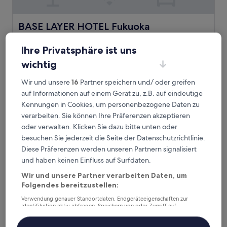
BASE LAYER HOTEL Fukuoka
BASE LAYER HOTEL Fukuoka
2.0-
Ihre Privatsphäre ist uns
Sterne-
Chūō, 2 km von Station Sakurazaka entfernt
Unterkunft
9.2
9,2/10
wichtig
Wunderbar
(23 Bewertungen)
von
Der
56 €
10,
Wir und unsere
16
Partner speichern und/ oder greifen
Preis
Wunderbar,
26. Aug.–27. Aug.
auf Informationen auf einem Gerät zu, z.B. auf eindeutige
beträgt
(23
Kennungen in Cookies, um personenbezogene Daten zu
56 €
Bewertungen)
THE KNOT FUKUOKA Tenjin
verarbeiten. Sie können Ihre Präferenzen akzeptieren
oder verwalten. Klicken Sie dazu bitte unten oder
besuchen Sie jederzeit die Seite der Datenschutzrichtlinie.
Diese Präferenzen werden unseren Partnern signalisiert
und haben keinen Einfluss auf Surfdaten.
Wir und unsere Partner verarbeiten Daten, um
Folgendes bereitzustellen:
Verwendung genauer Standortdaten. Endgeräteeigenschaften zur
Identifikation aktiv abfragen. Speichern von oder Zugriff auf
Informationen auf einem Endgerät. Personalisierte Werbung und
Inhalte, Messung von Werbeleistung und der Performance von Inhalten,