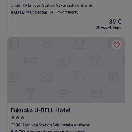
Sterne-
Chūō, 1,9 km von Station Sakurazaka entfernt
Unterkunft
9.0
9,0/10
Wunderbar
(741 Bewertungen)
von
Der
89 €
10,
Preis
Wunderbar,
31. Aug.–1. Sept.
beträgt
(741
89 €
Bewertungen)
Fukuoka U-BELL Hotel
Fukuoka U-BELL Hotel
Fukuoka U-BELL Hotel
3.0-
Sterne-
Chūō, 1 km von Station Sakurazaka entfernt
Unterkunft
8.8
8,8/10
Hervorragend
(463 Bewertungen)