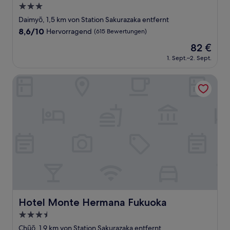
3.0-
Sterne-
Daimyō, 1,5 km von Station Sakurazaka entfernt
Unterkunft
8.6
8,6/10
Hervorragend
(615 Bewertungen)
von
Der
82 €
10,
Preis
Hervorragend,
1. Sept.–2. Sept.
beträgt
(615
82 €
Bewertungen)
Hotel Monte Hermana Fukuoka
Hotel Monte Hermana Fukuoka
Hotel Monte Hermana Fukuoka
3.5-
Sterne-
Chūō, 1,9 km von Station Sakurazaka entfernt