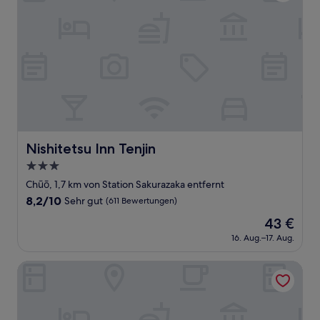
Nishitetsu Inn Tenjin
Nishitetsu Inn Tenjin
3.0-
Sterne-
Chūō, 1,7 km von Station Sakurazaka entfernt
Unterkunft
8.2
8,2/10
Sehr gut
(611 Bewertungen)
von
Der
43 €
10,
Preis
Sehr
16. Aug.–17. Aug.
beträgt
gut,
43 €
(611
MYAKU -MYAKU PRIVATE SAUNA-
Bewertungen)