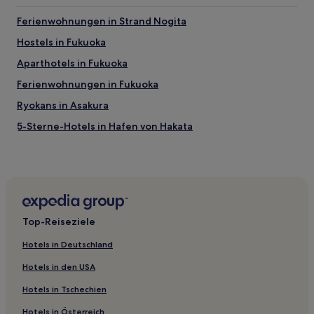
Ferienwohnungen in Strand Nogita
Hostels in Fukuoka
Aparthotels in Fukuoka
Ferienwohnungen in Fukuoka
Ryokans in Asakura
5-Sterne-Hotels in Hafen von Hakata
4-Sterne-Hotels in Fukuoka
Hotels mit inbegriffenem Frühstück nahe Tennisplatz
Tanourarinkai
Hotels mit Wellnessbereich in Fukuoka
Top-Reiseziele
Familien in Fukuoka
Haustierfreundliche in Fukuoka
Hotels in Deutschland
Lgbtqia-Freundliche in Fukuoka
Hotels in den USA
Strand in Fukuoka
Hotels in Tschechien
Hotels mit inbegriffenem Frühstück in Kitakyushu
Hotels in Österreich