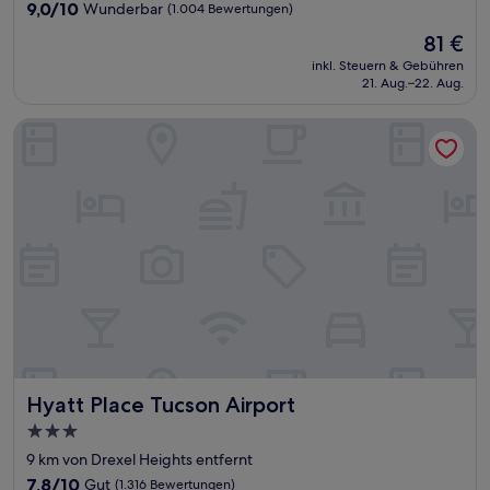
Unterkunft
9.0
9,0/10
Wunderbar
(1.004 Bewertungen)
von
Der
81 €
10,
Preis
Wunderbar,
inkl. Steuern & Gebühren
beträgt
21. Aug.–22. Aug.
(1.004
81 €
Bewertungen)
Hyatt Place Tucson Airport
Hyatt Place Tucson Airport
Hyatt Place Tucson Airport
3.0-
Sterne-
9 km von Drexel Heights entfernt
Unterkunft
7.8
7,8/10
Gut
(1.316 Bewertungen)