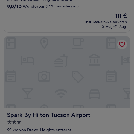
Unterkunft
9.0
9,0/10
Wunderbar
(1.531 Bewertungen)
von
Der
111 €
10,
Preis
Wunderbar,
inkl. Steuern & Gebühren
beträgt
10. Aug.–11. Aug.
(1.531
111 €
Bewertungen)
Spark By Hilton Tucson Airport
Spark By Hilton Tucson Airport
Spark By Hilton Tucson Airport
3.0-
Sterne-
9,1 km von Drexel Heights entfernt