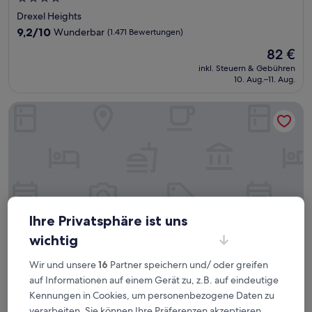
Sterne-
Drexel Heights
Unterkunft
9.2
9,2/10
Wunderbar
(1.471 Bewertungen)
von
Der
82 €
10,
Preis
Wunderbar,
inkl. Steuern & Gebühren
beträgt
10. Aug.–11. Aug.
(1.471
82 €
Bewertungen)
My Place Hotel-Tucson South AZ
Ihre Privatsphäre ist uns
wichtig
Wir und unsere
16
Partner speichern und/ oder greifen
auf Informationen auf einem Gerät zu, z.B. auf eindeutige
My Place Hotel-Tucson South AZ
My Place Hotel-Tucson South AZ
Kennungen in Cookies, um personenbezogene Daten zu
3.0-
verarbeiten. Sie können Ihre Präferenzen akzeptieren