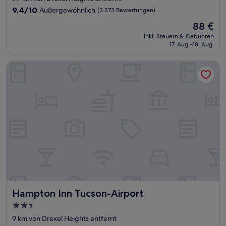
Unterkunft
9.4
9,4/10
Außergewöhnlich
(3.273 Bewertungen)
von
Der
88 €
10,
Preis
Außergewöhnlich,
inkl. Steuern & Gebühren
beträgt
17. Aug.–18. Aug.
(3.273
88 €
Bewertungen)
Hampton Inn Tucson-Airport
Hampton Inn Tucson-Airport
Hampton Inn Tucson-Airport
2.5-
Sterne-
9 km von Drexel Heights entfernt