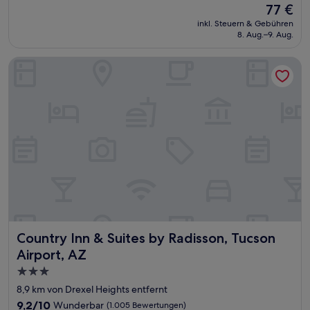
Der
77 €
10,
Preis
Gut,
inkl. Steuern & Gebühren
beträgt
8. Aug.–9. Aug.
(1.013
77 €
Bewertungen)
Country Inn & Suites by Radisson, Tucson Airport, AZ
Country Inn & Suites by Radisson, Tucson Airport, AZ
Country Inn & Suites by Radisson, Tucson
Airport, AZ
3.0-
Sterne-
8,9 km von Drexel Heights entfernt
Unterkunft
9.2
9,2/10
Wunderbar
(1.005 Bewertungen)