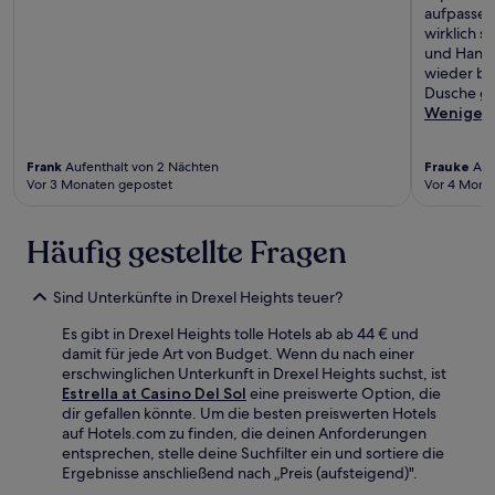
aufpassen,
wirklich s
und Hante
wieder bu
Dusche gu
Weniger
Frank
Aufenthalt von 2 Nächten
Frauke
Auf
Vor 3 Monaten gepostet
Vor 4 Mona
Häufig gestellte Fragen
Sind Unterkünfte in Drexel Heights teuer?
Es gibt in Drexel Heights tolle Hotels ab ab 44 € und
damit für jede Art von Budget. Wenn du nach einer
erschwinglichen Unterkunft in Drexel Heights suchst, ist
Estrella at Casino Del Sol
eine preiswerte Option, die
dir gefallen könnte. Um die besten preiswerten Hotels
auf Hotels.com zu finden, die deinen Anforderungen
entsprechen, stelle deine Suchfilter ein und sortiere die
Ergebnisse anschließend nach „Preis (aufsteigend)".