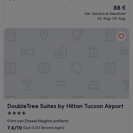
von
Der
88 €
10,
Preis
Wunderbar,
inkl. Steuern & Gebühren
beträgt
23. Aug.–24. Aug.
(448
88 €
Bewertungen)
DoubleTree Suites by Hilton Tucson Airport
DoubleTree Suites by Hilton Tucson Airport
DoubleTree Suites by Hilton Tucson Airport
4.0-
Sterne-
9 km von Drexel Heights entfernt
Unterkunft
7.4
7,4/10
Gut
(1.013 Bewertungen)
von