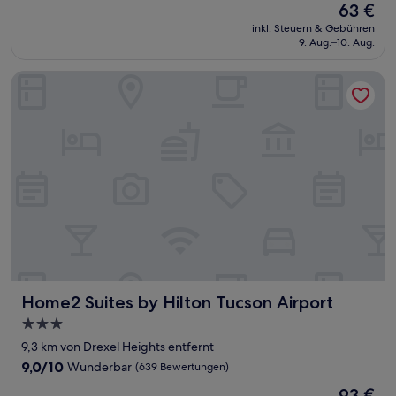
Der
63 €
10,
Preis
Hervorragend,
inkl. Steuern & Gebühren
beträgt
9. Aug.–10. Aug.
(1.008
63 €
Bewertungen)
Home2 Suites by Hilton Tucson Airport
Home2 Suites by Hilton Tucson Airport
Home2 Suites by Hilton Tucson Airport
3.0-
Sterne-
9,3 km von Drexel Heights entfernt
Unterkunft
9.0
9,0/10
Wunderbar
(639 Bewertungen)
von
Der
93 €