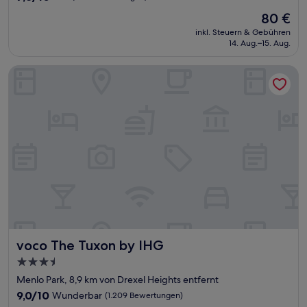
von
Der
80 €
10,
Preis
Gut,
inkl. Steuern & Gebühren
beträgt
14. Aug.–15. Aug.
(1.316
80 €
Bewertungen)
voco The Tuxon by IHG
voco The Tuxon by IHG
voco The Tuxon by IHG
3.5-
Sterne-
Menlo Park, 8,9 km von Drexel Heights entfernt
Unterkunft
9.0
9,0/10
Wunderbar
(1.209 Bewertungen)
von