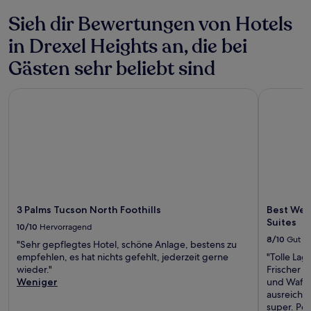
Sieh dir Bewertungen von Hotels
in Drexel Heights an, die bei
Gästen sehr beliebt sind
3 Palms Tucson North Foothills
Best Weste
3 Palms Tucson North Foothills
Best West
Suites
10/10
Hervorragend
8/10
Gut
"Sehr gepflegtes Hotel, schöne Anlage, bestens zu
empfehlen, es hat nichts gefehlt, jederzeit gerne
"Tolle Lag
wieder."
Frischer J
Weniger
und Waffe
ausreiche
super. Po