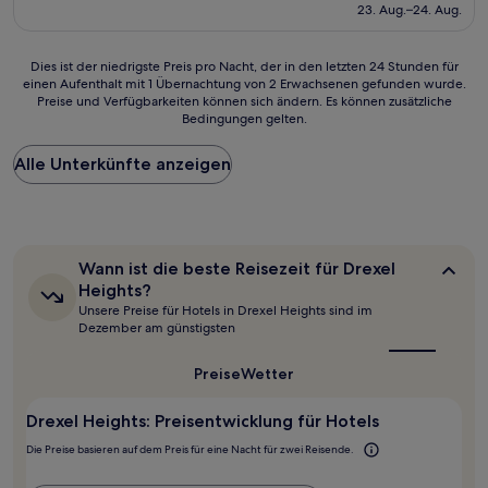
beträgt
23. Aug.–24. Aug.
(468
115 €
Bewertungen)
Dies
Dies ist der niedrigste Preis pro Nacht, der in den letzten 24 Stunden für
einen Aufenthalt mit 1 Übernachtung von 2 Erwachsenen gefunden wurde.
ist
Preise und Verfügbarkeiten können sich ändern. Es können zusätzliche
der
Bedingungen gelten.
niedrigste
Preis
Alle Unterkünfte anzeigen
pro
Nacht,
der
in
den
letzten
Wann
Wann ist die beste Reisezeit für Drexel
24 Stunden
ist
Heights?
für
die
Unsere Preise für Hotels in Drexel Heights sind im
beste
einen
Dezember am günstigsten
Reisezeit
Aufenthalt
für
mit
Drexel
Preise
Wetter
1 Übernachtung
Heights?
von
2 Erwachsenen
Drexel Heights: Preisentwicklung für Hotels
gefunden
Die Preise basieren auf dem Preis für eine Nacht für zwei Reisende.
wurde.
Preise