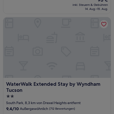
10,
Preis
Wunderbar,
inkl. Steuern & Gebühren
beträgt
14. Aug.–15. Aug.
(639
93 €
Bewertungen)
WaterWalk Extended Stay by Wyndham Tucson
WaterWalk Extended Stay by Wyndham Tucson
WaterWalk Extended Stay by Wyndham
Tucson
2.0-
Sterne-
South Park, 8,3 km von Drexel Heights entfernt
Unterkunft
9.4
9,4/10
Außergewöhnlich
(712 Bewertungen)
von