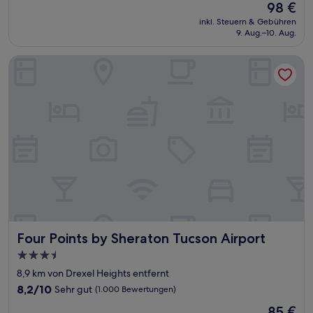
Der
98 €
10,
Preis
Außergewöhnlich,
inkl. Steuern & Gebühren
beträgt
9. Aug.–10. Aug.
(712
98 €
Bewertungen)
Four Points by Sheraton Tucson Airport
Four Points by Sheraton Tucson Airport
Four Points by Sheraton Tucson Airport
3.5-
Sterne-
8,9 km von Drexel Heights entfernt
Unterkunft
8.2
8,2/10
Sehr gut
(1.000 Bewertungen)
von
Der
85 €