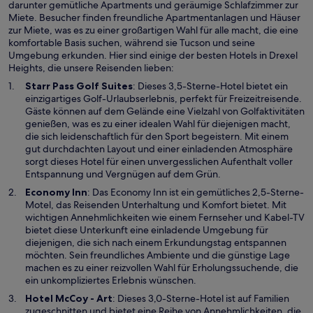
darunter gemütliche Apartments und geräumige Schlafzimmer zur
Miete. Besucher finden freundliche Apartmentanlagen und Häuser
zur Miete, was es zu einer großartigen Wahl für alle macht, die eine
komfortable Basis suchen, während sie Tucson und seine
Umgebung erkunden. Hier sind einige der besten Hotels in Drexel
Heights, die unsere Reisenden lieben:
W
Starr Pass Golf Suites
: Dieses 3,5-Sterne-Hotel bietet ein
i
einzigartiges Golf-Urlaubserlebnis, perfekt für Freizeitreisende.
r
Gäste können auf dem Gelände eine Vielzahl von Golfaktivitäten
d
genießen, was es zu einer idealen Wahl für diejenigen macht,
i
die sich leidenschaftlich für den Sport begeistern. Mit einem
n
gut durchdachten Layout und einer einladenden Atmosphäre
e
sorgt dieses Hotel für einen unvergesslichen Aufenthalt voller
i
Entspannung und Vergnügen auf dem Grün.
n
W
Economy Inn
: Das Economy Inn ist ein gemütliches 2,5-Sterne-
e
i
Motel, das Reisenden Unterhaltung und Komfort bietet. Mit
m
r
wichtigen Annehmlichkeiten wie einem Fernseher und Kabel-TV
n
d
bietet diese Unterkunft eine einladende Umgebung für
e
i
diejenigen, die sich nach einem Erkundungstag entspannen
u
n
möchten. Sein freundliches Ambiente und die günstige Lage
e
e
machen es zu einer reizvollen Wahl für Erholungssuchende, die
n
i
ein unkompliziertes Erlebnis wünschen.
F
n
W
Hotel McCoy - Art
: Dieses 3,0-Sterne-Hotel ist auf Familien
e
e
i
zugeschnitten und bietet eine Reihe von Annehmlichkeiten, die
n