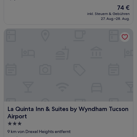
von
Der
74 €
10,
Preis
Wunderbar,
inkl. Steuern & Gebühren
beträgt
27. Aug.–28. Aug.
(1.005
74 €
Bewertungen)
La Quinta Inn & Suites by Wyndham Tucson Airport
La Quinta Inn & Suites by Wyndham Tucson Airport
La Quinta Inn & Suites by Wyndham Tucson
Airport
3.0-
Sterne-
9 km von Drexel Heights entfernt
Unterkunft