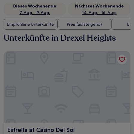
Dieses Wochenende
Nächstes Wochenende
7. Aug. - 9. Aug.
14. Aug. - 16. Aug.
Empfohlene Unterkünfte
Preis (aufsteigend)
Ent
Unterkünfte in Drexel Heights
Estrella at Casino Del Sol
Estrella at Casino Del Sol
Estrella at Casino Del Sol