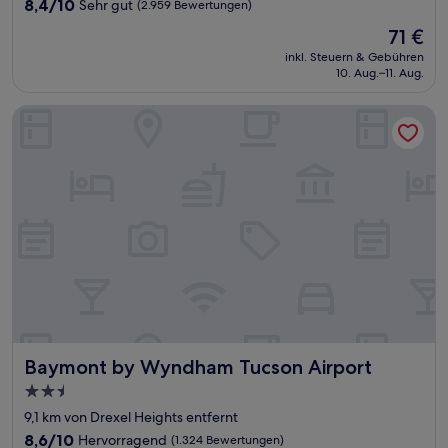
8.4
8,4/10
Sehr gut
(2.959 Bewertungen)
von
Der
71 €
10,
Preis
Sehr
inkl. Steuern & Gebühren
beträgt
10. Aug.–11. Aug.
gut,
71 €
(2.959
Bewertungen)
Baymont by Wyndham Tucson Airport
Baymont by Wyndham Tucson Airport
Baymont by Wyndham Tucson Airport
2.5-
Sterne-
9,1 km von Drexel Heights entfernt
Unterkunft
8.6
8,6/10
Hervorragend
(1.324 Bewertungen)