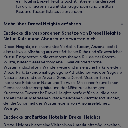
ein Hotel in Drexel Heights buchst, ist es ein Kinderspiel
für dich, Tucson mitsamt den Gegenden rund um Starr
Pass und Tucson Estates zu erkunden.
Mehr über Drexel Heights erfahren
Entdecke die verborgenen Schätze von Drexel Heights:
Natur, Kultur und Abenteuer erwarten dich.
Drexel Heights, ein charmantes Viertel in Tucson, Arizona, bietet
eine reizvolle Mischung aus vorstädtischer Ruhe und südwestlicher
Kultur. Eingebettet in die atemberaubende Kulisse der Sonora-
Wüste, bietet dieses verborgene Juwel wunderschöne
Wüstenlandschaften, Wanderwege und malerische Parks wie den
Drexel Park. Erkunde nahegelegene Attraktionen wie den Saguaro
Nationalpark und das Arizona-Sonora Desert Museum für ein
intensives Erlebnis in Natur und Tierwelt. Mit seiner freundlichen
Gemeinschaftsatmosphäre und der Nähe zur lebendigen
Kunstszene Tucsons ist Drexel Heights perfekt für alle, die einen
abseits der ausgetretenen Pfade gelegenen Rückzugsort suchen,
der die Schönheit des Wüstenlebens von Arizona zelebriert.
Weniger
Entdecke großartige Hotels in Drexel Heights
Drexel Heights bietet eine Vielzahl von Unterkunftsmöglichkeiten,