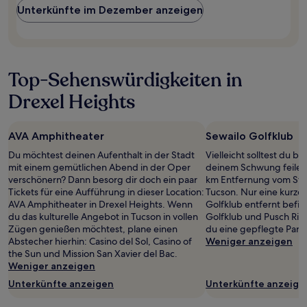
und
Unterkünfte im Dezember anzeigen
Verfügbarkeiten
können
sich
ändern.
Es
Top-Sehenswürdigkeiten in
können
zusätzliche
Drexel Heights
Bedingungen
gelten.
AVA Amphitheater
Sewailo Golfklub
Du möchtest deinen Aufenthalt in der Stadt
Vielleicht solltest du b
mit einem gemütlichen Abend in der Oper
deinem Schwung feilen,
verschönern? Dann besorg dir doch ein paar
km Entfernung vom Sta
Tickets für eine Aufführung in dieser Location:
Tucson. Nur eine kurze 
AVA Amphitheater in Drexel Heights. Wenn
Golfklub entfernt befin
du das kulturelle Angebot in Tucson in vollen
Golfklub und Pusch Rid
Zügen genießen möchtest, plane einen
du eine gepflegte Parti
Abstecher hierhin: Casino del Sol, Casino of
Weniger anzeigen
the Sun und Mission San Xavier del Bac.
Weniger anzeigen
Unterkünfte anzeigen
Unterkünfte anzeige