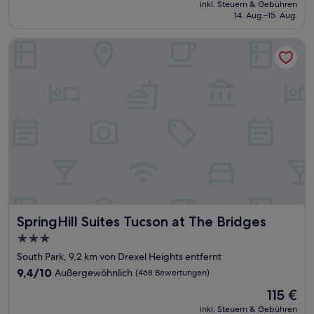
Hervorragend,
inkl. Steuern & Gebühren
beträgt
14. Aug.–15. Aug.
(1.000
91 €
Bewertungen)
SpringHill Suites Tucson at The Bridges
SpringHill Suites Tucson at The Bridges
SpringHill Suites Tucson at The Bridges
3.0-
Sterne-
South Park, 9,2 km von Drexel Heights entfernt
Unterkunft
9.4
9,4/10
Außergewöhnlich
(468 Bewertungen)
von
Der
115 €
10,
Preis
Außergewöhnlich,
inkl. Steuern & Gebühren