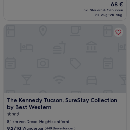
Der
68 €
10,
Preis
Wunderbar,
inkl. Steuern & Gebühren
beträgt
24. Aug.–25. Aug.
(1.209
68 €
Bewertungen)
The Kennedy Tucson, SureStay Collection by Best Western
The Kennedy Tucson, SureStay Collection by Best Western
The Kennedy Tucson, SureStay Collection
by Best Western
2.5-
Sterne-
8,1 km von Drexel Heights entfernt
Unterkunft
9.2
9,2/10
Wunderbar
(448 Bewertungen)