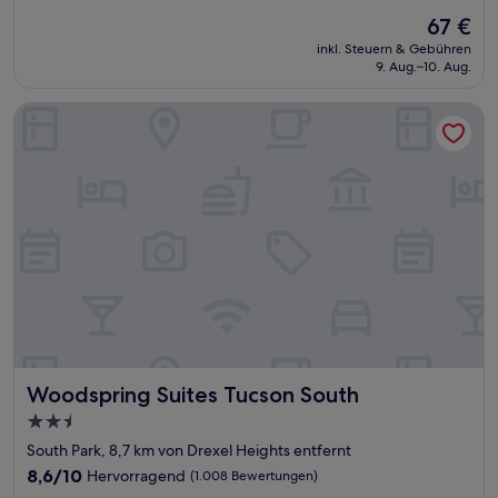
von
Der
67 €
10,
Preis
Hervorragend,
inkl. Steuern & Gebühren
beträgt
9. Aug.–10. Aug.
(1.324
67 €
Bewertungen)
Woodspring Suites Tucson South
Woodspring Suites Tucson South
Woodspring Suites Tucson South
2.5-
Sterne-
South Park, 8,7 km von Drexel Heights entfernt
Unterkunft
8.6
8,6/10
Hervorragend
(1.008 Bewertungen)
von