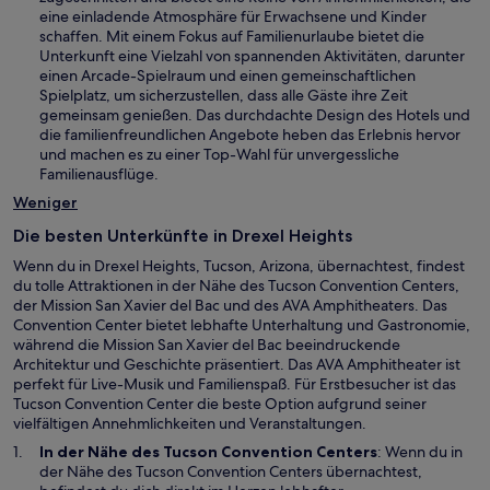
m
r
eine einladende Atmosphäre für Erwachsene und Kinder
s
n
d
schaffen. Mit einem Fokus auf Familienurlaube bietet die
t
e
i
Unterkunft eine Vielzahl von spannenden Aktivitäten, darunter
e
u
n
einen Arcade-Spielraum und einen gemeinschaftlichen
r
e
e
Spielplatz, um sicherzustellen, dass alle Gäste ihre Zeit
g
n
i
gemeinsam genießen. Das durchdachte Design des Hotels und
e
F
n
die familienfreundlichen Angebote heben das Erlebnis hervor
ö
e
e
und machen es zu einer Top-Wahl für unvergessliche
f
n
m
Familienausflüge.
f
s
n
n
Weniger
t
e
e
e
u
t
Die besten Unterkünfte in Drexel Heights
r
e
g
Wenn du in Drexel Heights, Tucson, Arizona, übernachtest, findest
n
e
du tolle Attraktionen in der Nähe des Tucson Convention Centers,
F
ö
der Mission San Xavier del Bac und des AVA Amphitheaters. Das
e
f
Convention Center bietet lebhafte Unterhaltung und Gastronomie,
n
f
während die Mission San Xavier del Bac beeindruckende
s
n
Architektur und Geschichte präsentiert. Das AVA Amphitheater ist
t
e
perfekt für Live-Musik und Familienspaß. Für Erstbesucher ist das
e
t
Tucson Convention Center die beste Option aufgrund seiner
r
vielfältigen Annehmlichkeiten und Veranstaltungen.
g
e
W
In der Nähe des
Tucson Convention Centers
: Wenn du in
ö
i
der Nähe des Tucson Convention Centers übernachtest,
f