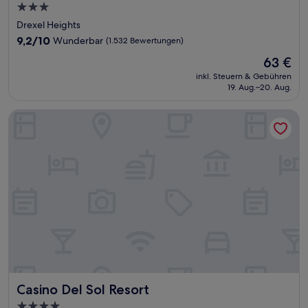
3.0-
Sterne-
Drexel Heights
Unterkunft
9.2
9,2/10
Wunderbar
(1.532 Bewertungen)
von
Der
63 €
10,
Preis
Wunderbar,
inkl. Steuern & Gebühren
beträgt
19. Aug.–20. Aug.
(1.532
63 €
Bewertungen)
Casino Del Sol Resort
Casino Del Sol Resort
Casino Del Sol Resort
4.0-