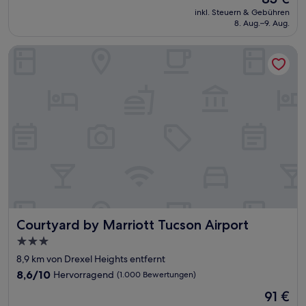
10,
Preis
Sehr
inkl. Steuern & Gebühren
beträgt
8. Aug.–9. Aug.
gut,
85 €
(1.000
Bewertungen)
Courtyard by Marriott Tucson Airport
Courtyard by Marriott Tucson Airport
Courtyard by Marriott Tucson Airport
3.0-
Sterne-
8,9 km von Drexel Heights entfernt
Unterkunft
8.6
8,6/10
Hervorragend
(1.000 Bewertungen)
von
Der
91 €
10,
Preis