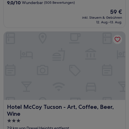
Unterkunft
9.0
9,0/10
Wunderbar
(505 Bewertungen)
von
Der
59 €
10,
Preis
Wunderbar,
inkl. Steuern & Gebühren
beträgt
12. Aug.–13. Aug.
(505
59 €
Bewertungen)
Hotel McCoy Tucson - Art, Coffee, Beer, Wine
Hotel McCoy Tucson - Art, Coffee, Beer, Wine
Hotel McCoy Tucson - Art, Coffee, Beer,
Wine
3.0-
Sterne-
7,9 km von Drexel Heights entfernt