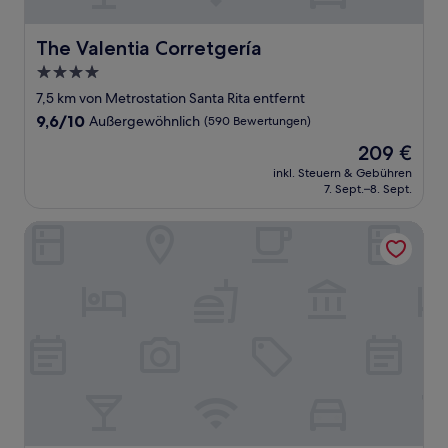
The Valentia Corretgería
The Valentia Corretgería
4.0-
Sterne-
7,5 km von Metrostation Santa Rita entfernt
Unterkunft
9.6
9,6/10
Außergewöhnlich
(590 Bewertungen)
von
Der
209 €
10,
Preis
Außergewöhnlich,
inkl. Steuern & Gebühren
beträgt
7. Sept.–8. Sept.
(590
209 €
Bewertungen)
Room Mate Cosmo – City Centre, Valencia