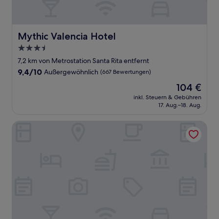
Mythic Valencia Hotel
Mythic Valencia Hotel
3.5-
Sterne-
7,2 km von Metrostation Santa Rita entfernt
Unterkunft
9.4
9,4/10
Außergewöhnlich
(667 Bewertungen)
von
Der
104 €
10,
Preis
Außergewöhnlich,
inkl. Steuern & Gebühren
beträgt
17. Aug.–18. Aug.
(667
104 €
Bewertungen)
The Valentia Corretgería