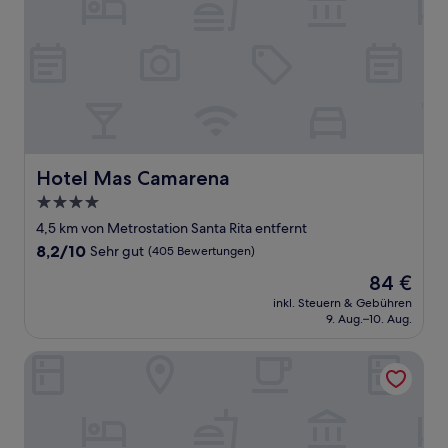
Hotel Mas Camarena
Hotel Mas Camarena
4.0-
Sterne-
4,5 km von Metrostation Santa Rita entfernt
Unterkunft
8.2
8,2/10
Sehr gut
(405 Bewertungen)
von
Der
84 €
10,
Preis
Sehr
inkl. Steuern & Gebühren
beträgt
9. Aug.–10. Aug.
gut,
84 €
(405
Bewertungen)
Eurostars Gran Valencia Hotel