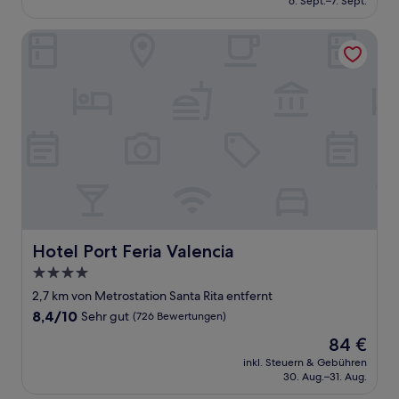
6. Sept.–7. Sept.
Bewertungen)
67 €
Hotel Port Feria Valencia
Hotel Port Feria Valencia
Hotel Port Feria Valencia
4.0-
Sterne-
2,7 km von Metrostation Santa Rita entfernt
Unterkunft
8.4
8,4/10
Sehr gut
(726 Bewertungen)
von
Der
84 €
10,
Preis
Sehr
inkl. Steuern & Gebühren
beträgt
30. Aug.–31. Aug.
gut,
84 €
(726