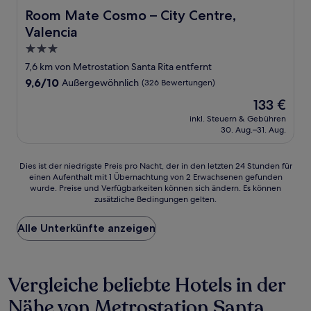
Room Mate Cosmo – City Centre, Valencia
Room Mate Cosmo – City Centre,
Valencia
3.0-
Sterne-
7,6 km von Metrostation Santa Rita entfernt
Unterkunft
9.6
9,6/10
Außergewöhnlich
(326 Bewertungen)
von
Der
133 €
10,
Preis
Außergewöhnlich,
inkl. Steuern & Gebühren
beträgt
30. Aug.–31. Aug.
(326
133 €
Bewertungen)
Dies
Dies ist der niedrigste Preis pro Nacht, der in den letzten 24 Stunden für
einen Aufenthalt mit 1 Übernachtung von 2 Erwachsenen gefunden
ist
wurde. Preise und Verfügbarkeiten können sich ändern. Es können
der
zusätzliche Bedingungen gelten.
niedrigste
Preis
Alle Unterkünfte anzeigen
pro
Nacht,
der
in
Vergleiche beliebte Hotels in der
den
letzten
Nähe von Metrostation Santa
24 Stunden