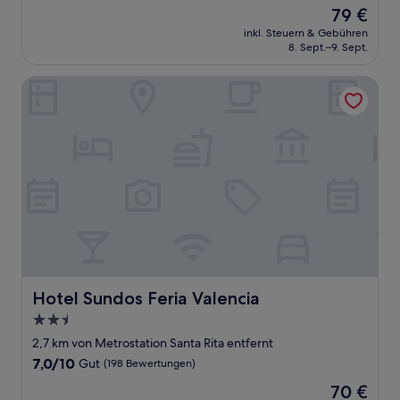
von
Der
79 €
10,
Preis
Gut,
inkl. Steuern & Gebühren
beträgt
8. Sept.–9. Sept.
(40
79 €
Bewertungen)
Hotel Sundos Feria Valencia
Hotel Sundos Feria Valencia
Hotel Sundos Feria Valencia
2.5-
Sterne-
2,7 km von Metrostation Santa Rita entfernt
Unterkunft
7.0
7,0/10
Gut
(198 Bewertungen)
von
Der
70 €
10,