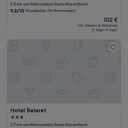
Sterne-
2,5 km von Metrostation Santa Rita entfernt
Unterkunft
9.2
9,2/10
Wunderbar
(36 Bewertungen)
von
Der
102 €
10,
Preis
Wunderbar,
inkl. Steuern & Gebühren
beträgt
8. Sept.–9. Sept.
(36
102 €
Bewertungen)
Hotel Beleret
Hotel Beleret
Hotel Beleret
3.0-
Sterne-
2,7 km von Metrostation Santa Rita entfernt