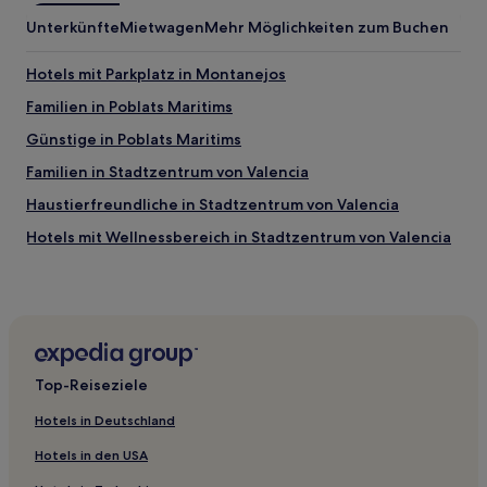
Unterkünfte
Mietwagen
Mehr Möglichkeiten zum Buchen
Hotels mit Parkplatz in Montanejos
Familien in Poblats Maritims
Günstige in Poblats Maritims
Familien in Stadtzentrum von Valencia
Haustierfreundliche in Stadtzentrum von Valencia
Hotels mit Wellnessbereich in Stadtzentrum von Valencia
Hotels mit Fitnessbereich in Stadtzentrum von Valencia
Familien nahe La Playa de la Torre de Piles
Günstige nahe La Playa de la Torre de Piles
Hotels mit Pool in Camins al Grau
Top-Reiseziele
Hotels mit Parkplatz in Camins al Grau
Hotels in Deutschland
Hotels mit inbegriffenem Frühstück nahe El Colomer
Geschäftszentrum
Hotels in den USA
Haustierfreundliche in Xàtiva