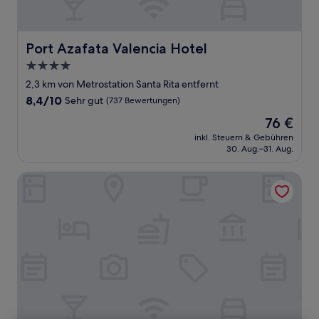
Port Azafata Valencia Hotel
Port Azafata Valencia Hotel
4.0-
Sterne-
2,3 km von Metrostation Santa Rita entfernt
Unterkunft
8.4
8,4/10
Sehr gut
(737 Bewertungen)
von
Der
76 €
10,
Preis
Sehr
inkl. Steuern & Gebühren
beträgt
30. Aug.–31. Aug.
gut,
76 €
(737
Bewertungen)
AZZ Valencia Táctica