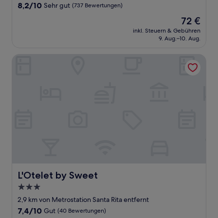
Unterkunft
8.2
8,2/10
Sehr gut
(737 Bewertungen)
von
Der
72 €
10,
Preis
Sehr
inkl. Steuern & Gebühren
beträgt
9. Aug.–10. Aug.
gut,
72 €
(737
Bewertungen)
L'Otelet by Sweet
L'Otelet by Sweet
L'Otelet by Sweet
3.0-
Sterne-
2,9 km von Metrostation Santa Rita entfernt
Unterkunft
7.4
7,4/10
Gut
(40 Bewertungen)