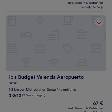
Preis
Gut,
inkl. Steuern & Gebühren
beträgt
9. Aug.–10. Aug.
(198
70 €
Bewertungen)
Ibis Budget Valencia Aeropuerto
Ibis Budget Valencia Aeropuerto
Ibis Budget Valencia Aeropuerto
2.0-
Sterne-
1,8 km von Metrostation Santa Rita entfernt
Unterkunft
3.0
3,0/10
(2 Bewertungen)
von
Der
67 €
10,
Preis
(2
inkl. Steuern & Gebühren
beträgt