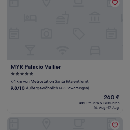
MYR Palacio Vallier
MYR Palacio Vallier
5.0-
Sterne-
7,4 km von Metrostation Santa Rita entfernt
Unterkunft
9.8
9,8/10
Außergewöhnlich
(418 Bewertungen)
von
Der
260 €
10,
Preis
Außergewöhnlich,
inkl. Steuern & Gebühren
beträgt
16. Aug.–17. Aug.
(418
260 €
Bewertungen)
Valencia Tower