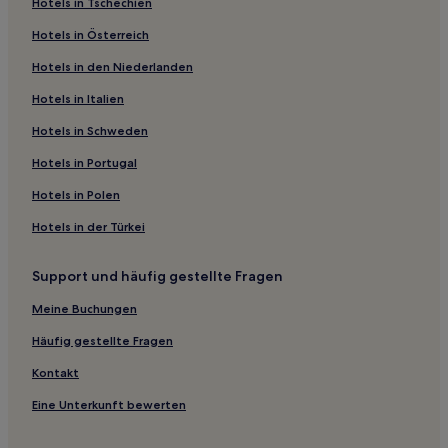
Hotels in Tschechien
Familien in El Pla del Real
Hotels in Österreich
Hotels mit Pool in Plana Alta
Hotels in den Niederlanden
Strand in Valencianische Gemeinschaft
Hotels in Italien
Familien in Valencianische Gemeinschaft
Hotels in Schweden
Hotels mit Wellnessbereich in Valencianische
Hotels in Portugal
Gemeinschaft
Hotels mit Küchenzeile in Valencianische Gemeinschaft
Hotels in Polen
Luxus in Valencianische Gemeinschaft
Hotels in der Türkei
Hotels mit Parkplatz in Valencianische Gemeinschaft
Support und häufig gestellte Fragen
Business in Valencianische Gemeinschaft
Meine Buchungen
Günstige in Valencianische Gemeinschaft
Häufig gestellte Fragen
Haustierfreundliche in Valencianische Gemeinschaft
Kontakt
Boutique- nahe Jardí del Túria
Günstige nahe Jardí del Túria
Eine Unterkunft bewerten
Hotels mit Küchenzeile in El Carme