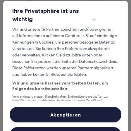
Ihre Privatsphäre ist uns
AZZ Valencia Táctica
AZZ Valencia Táctica
wichtig
4.0-
Sterne-
0,7 km von Metrostation Santa Rita entfernt
Wir und unsere
16
Partner speichern und/ oder greifen
Unterkunft
8.2
8,2/10
Sehr gut
(565 Bewertungen)
auf Informationen auf einem Gerät zu, z.B. auf eindeutige
von
Der
67 €
Kennungen in Cookies, um personenbezogene Daten zu
10,
Preis
verarbeiten. Sie können Ihre Präferenzen akzeptieren
Sehr
inkl. Steuern & Gebühren
beträgt
30. Aug.–31. Aug.
gut,
oder verwalten. Klicken Sie dazu bitte unten oder
67 €
(565
besuchen Sie jederzeit die Seite der Datenschutzrichtlinie.
Bewertungen)
Ibis Budget Valencia Aeropuerto
Diese Präferenzen werden unseren Partnern signalisiert
und haben keinen Einfluss auf Surfdaten.
Wir und unsere Partner verarbeiten Daten, um
Folgendes bereitzustellen:
Verwendung genauer Standortdaten. Endgeräteeigenschaften zur
Identifikation aktiv abfragen. Speichern von oder Zugriff auf
Informationen auf einem Endgerät. Personalisierte Werbung und
Inhalte, Messung von Werbeleistung und der Performance von Inhalten,
Zielgruppenforschung sowie Entwicklung und Verbesserung von
Akzeptieren
Angeboten.
Liste der Partner (Lieferanten)