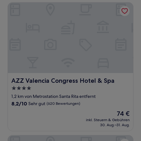
Bewertungen)
AZZ Valencia Congress Hotel & Spa
AZZ Valencia Congress Hotel & Spa
AZZ Valencia Congress Hotel & Spa
4.0-
Sterne-
1,2 km von Metrostation Santa Rita entfernt
Unterkunft
8.2
8,2/10
Sehr gut
(620 Bewertungen)
von
Der
74 €
10,
Preis
Sehr
inkl. Steuern & Gebühren
beträgt
30. Aug.–31. Aug.
gut,
74 €
(620
Bewertungen)
MYR Palacio Vallier