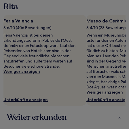
Rita
Feria Valencia
Museo de Ceràmica
8.6/10 (406 Bewertungen)
8.4/10 (23 Bewertunge
Feria Valencia ist bei deinen
Wenn ein Museumsbesu
Erkundungstouren in Pobles de l'Oest
Liste für deinen Aufenth
definitiv einen Fotostopp wert. Laut den
hat dieser Ort bestimm
Reisenden von Hotels.com sind in der
für dich zu bieten: Mu
Gegend viele freundliche Menschen
Manises. Laut den Reis
anzutreffen und außerdem warten auf
sind in der Gegend viel
Besucher viele schöne Strände.
Menschen anzutreffen
Weniger anzeigen
auf Besucher viele sch
von den Museen in Man
kriegst, besichtige Pal
Dos Aguas, was nicht wei
Weniger anzeigen
Unterkünfte anzeigen
Unterkünfte anzeige
Weiter erkunden