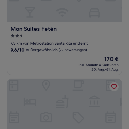
Mon Suites Fetén
Mon Suites Fetén
2.5-
Sterne-
7,3 km von Metrostation Santa Rita entfernt
Unterkunft
9.6
9,6/10
Außergewöhnlich
(72 Bewertungen)
von
Der
170 €
10,
Preis
Außergewöhnlich,
inkl. Steuern & Gebühren
beträgt
20. Aug.–21. Aug.
(72
170 €
Bewertungen)
Mythic Valencia Hotel