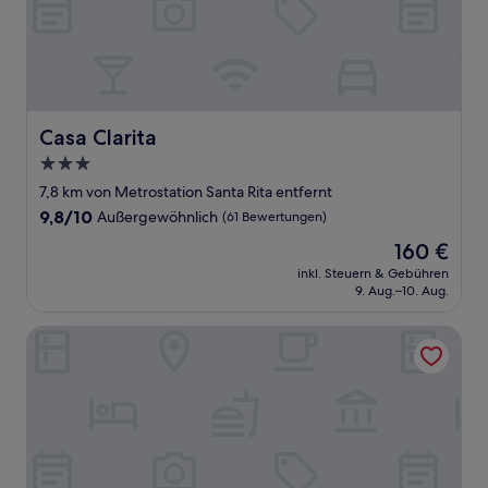
Casa Clarita
Casa Clarita
3.0-
Sterne-
7,8 km von Metrostation Santa Rita entfernt
Unterkunft
9.8
9,8/10
Außergewöhnlich
(61 Bewertungen)
von
Der
160 €
10,
Preis
Außergewöhnlich,
inkl. Steuern & Gebühren
beträgt
9. Aug.–10. Aug.
(61
160 €
Bewertungen)
Mon Suites Fetén