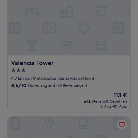
Valencia Tower
Valencia Tower
3.0-
Sterne-
4,7 km von Metrostation Santa Rita entfernt
Unterkunft
8.6
8,6/10
Hervorragend
(85 Bewertungen)
von
Der
113 €
10,
Preis
Hervorragend,
inkl. Steuern & Gebühren
beträgt
9. Aug.–10. Aug.
(85
113 €
Bewertungen)
Hotel Mas Camarena