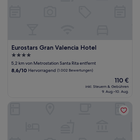
Eurostars Gran Valencia Hotel
Eurostars Gran Valencia Hotel
4.0-
Sterne-
5,2 km von Metrostation Santa Rita entfernt
Unterkunft
8.6
8,6/10
Hervorragend
(1.002 Bewertungen)
von
Der
110 €
10,
Preis
Hervorragend,
inkl. Steuern & Gebühren
beträgt
9. Aug.–10. Aug.
(1.002
110 €
Bewertungen)
Casa Clarita