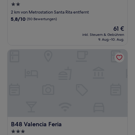
2.0-
Sterne-
2 km von Metrostation Santa Rita entfernt
Unterkunft
5.8
5,8/10
(50 Bewertungen)
von
Der
61 €
10,
Preis
(50
inkl. Steuern & Gebühren
beträgt
9. Aug.–10. Aug.
Bewertungen)
61 €
B48 Valencia Feria
B48 Valencia Feria
B48 Valencia Feria
3.0-