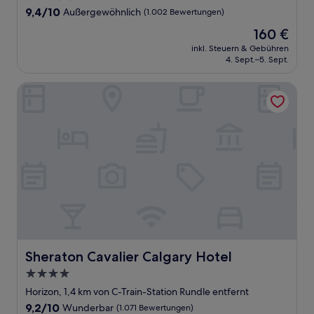
Unterkunft
9.4
9,4/10
Außergewöhnlich
(1.002 Bewertungen)
von
Der
160 €
10,
Preis
Außergewöhnlich,
inkl. Steuern & Gebühren
beträgt
4. Sept.–5. Sept.
(1.002
160 €
Bewertungen)
Sheraton Cavalier Calgary Hotel
Sheraton Cavalier Calgary Hotel
Sheraton Cavalier Calgary Hotel
4.0-
Sterne-
Horizon, 1,4 km von C-Train-Station Rundle entfernt
Unterkunft
9.2
9,2/10
Wunderbar
(1.071 Bewertungen)