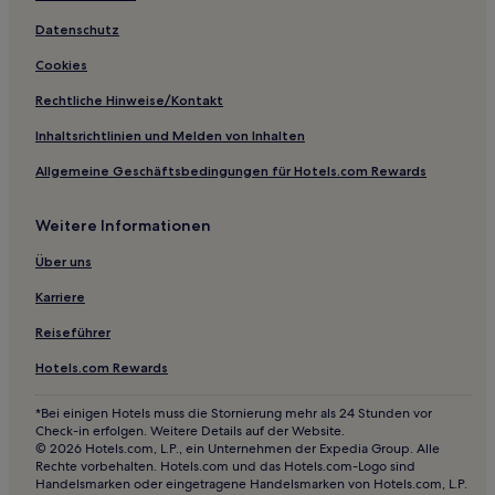
Business in Brooks
Datenschutz
Hotels mit Fitnessbereich in Brooks
Cookies
Günstige in Medicine Hat
Rechtliche Hinweise/Kontakt
Günstige in Calgary-Edmonton Corridor
Inhaltsrichtlinien und Melden von Inhalten
Hotels mit Parkplatz in Calgary-Edmonton Corridor
Allgemeine Geschäftsbedingungen für Hotels.com Rewards
Haustierfreundliche in Banff
Weitere Informationen
Luxus in Banff
Hotels mit inbegriffenem Frühstück in Banff
Über uns
Familien in Banff
Karriere
3-Sterne-Hotels in Banff
Reiseführer
4-Sterne-Hotels in Banff
Hotels.com Rewards
4-Sterne-Hotels in Canmore
*Bei einigen Hotels muss die Stornierung mehr als 24 Stunden vor
Hotels nahe Valley Doll Museum
Check-in erfolgen. Weitere Details auf der Website.
© 2026 Hotels.com, L.P., ein Unternehmen der Expedia Group. Alle
Hotels nahe C-Train-Station Saddletowne
Rechte vorbehalten. Hotels.com und das Hotels.com-Logo sind
Handelsmarken oder eingetragene Handelsmarken von Hotels.com, L.P.
Hotels nahe Canadian Badlands Passion Play