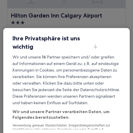
Hilton Garden Inn Calgary Airport
Hilton Garden Inn Calgary Airport
3.0-
Sterne-
2,7 km von C-Train-Station Rundle entfernt
Unterkunft
9.0
9,0/10
Wunderbar
(1.004 Bewertungen)
Ihre Privatsphäre ist uns
von
Der
113 €
wichtig
10,
Preis
Wunderbar,
inkl. Steuern & Gebühren
beträgt
Wir und unsere
16
Partner speichern und/ oder greifen
1. Sept.–2. Sept.
(1.004
113 €
Bewertungen)
auf Informationen auf einem Gerät zu, z.B. auf eindeutige
Best Western Premier Calgary Plaza Hotel & Conference C
Kennungen in Cookies, um personenbezogene Daten zu
verarbeiten. Sie können Ihre Präferenzen akzeptieren
oder verwalten. Klicken Sie dazu bitte unten oder
besuchen Sie jederzeit die Seite der Datenschutzrichtlinie.
Diese Präferenzen werden unseren Partnern signalisiert
und haben keinen Einfluss auf Surfdaten.
Wir und unsere Partner verarbeiten Daten, um
Folgendes bereitzustellen:
Verwendung genauer Standortdaten. Endgeräteeigenschaften zur
Identifikation aktiv abfragen. Speichern von oder Zugriff auf