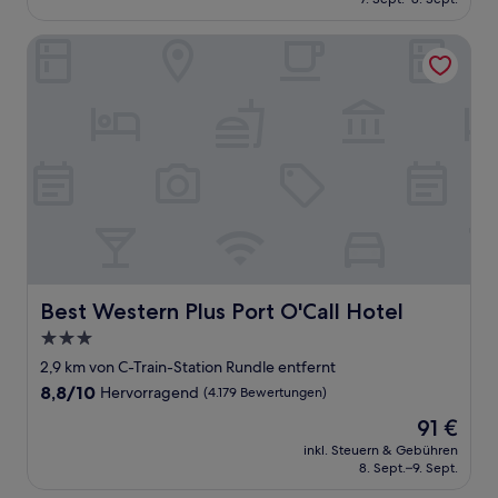
(1.626
97 €
Bewertungen)
Best Western Plus Port O'Call Hotel
Best Western Plus Port O'Call Hotel
Best Western Plus Port O'Call Hotel
3.0-
Sterne-
2,9 km von C-Train-Station Rundle entfernt
Unterkunft
8.8
8,8/10
Hervorragend
(4.179 Bewertungen)
von
Der
91 €
10,
Preis
Hervorragend,
inkl. Steuern & Gebühren
beträgt
8. Sept.–9. Sept.
(4.179
91 €
Bewertungen)