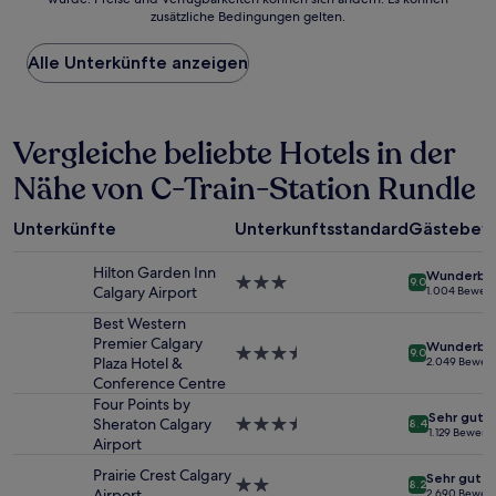
der
zusätzliche Bedingungen gelten.
niedrigste
Preis
Alle Unterkünfte anzeigen
pro
Nacht,
der
in
Vergleiche beliebte Hotels in der
den
letzten
Nähe von C-Train-Station Rundle
24 Stunden
für
einen
Unterkünfte
Unterkunftsstandard
Gästebew
Aufenthalt
mit
Hilton Garden Inn
Wunderba
1 Übernachtung
3.0-
9.0
Calgary Airport
1.004 Bewer
von
Sterne-
2 Erwachsenen
Unterkunft
Best Western
gefunden
Premier Calgary
Wunderba
3.5-
9.0
wurde.
Plaza Hotel &
2.049 Bewer
Sterne-
Preise
Conference Centre
Unterkunft
und
Four Points by
Sehr gut
Verfügbarkeiten
Sheraton Calgary
3.5-
8.4
1.129 Bewert
können
Airport
Sterne-
sich
Unterkunft
Prairie Crest Calgary
Sehr gut
ändern.
2.0-
8.2
Airport
2.690 Bewer