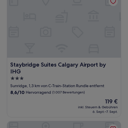
Staybridge Suites Calgary Airport by IHG
Staybridge Suites Calgary Airport by
IHG
3.0-
Sterne-
Sunridge, 1,3 km von C-Train-Station Rundle entfernt
Unterkunft
8.6
8,6/10
Hervorragend
(1.007 Bewertungen)
von
Der
119 €
10,
Preis
Hervorragend,
inkl. Steuern & Gebühren
beträgt
6. Sept.–7. Sept.
(1.007
119 €
Bewertungen)
Premium Inn & Suites Calgary Airport