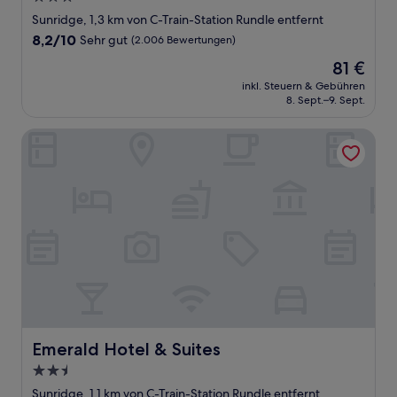
Sterne-
Sunridge, 1,3 km von C-Train-Station Rundle entfernt
Unterkunft
8.2
8,2/10
Sehr gut
(2.006 Bewertungen)
von
Der
81 €
10,
Preis
Sehr
inkl. Steuern & Gebühren
beträgt
8. Sept.–9. Sept.
gut,
81 €
(2.006
Bewertungen)
Emerald Hotel & Suites
Emerald Hotel & Suites
Emerald Hotel & Suites
2.5-
Sterne-
Sunridge, 1,1 km von C-Train-Station Rundle entfernt