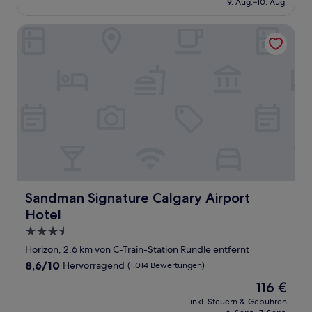
9. Aug.–10. Aug.
(1.010
120 €
Bewertungen)
Sandman Signature Calgary Airport Hotel
Sandman Signature Calgary Airport Hotel
Sandman Signature Calgary Airport
Hotel
3.5-
Sterne-
Horizon, 2,6 km von C-Train-Station Rundle entfernt
Unterkunft
8.6
8,6/10
Hervorragend
(1.014 Bewertungen)
von
Der
116 €
10,
Preis
Hervorragend,
inkl. Steuern & Gebühren
beträgt