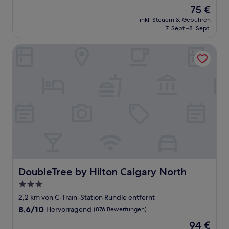
von
Der
75 €
10,
Preis
Hervorragend,
inkl. Steuern & Gebühren
beträgt
7. Sept.–8. Sept.
(2.556
75 €
Bewertungen)
DoubleTree by Hilton Calgary North
DoubleTree by Hilton Calgary North
DoubleTree by Hilton Calgary North
3.0-
Sterne-
2,2 km von C-Train-Station Rundle entfernt
Unterkunft
8.6
8,6/10
Hervorragend
(876 Bewertungen)
von
Der
94 €
10,