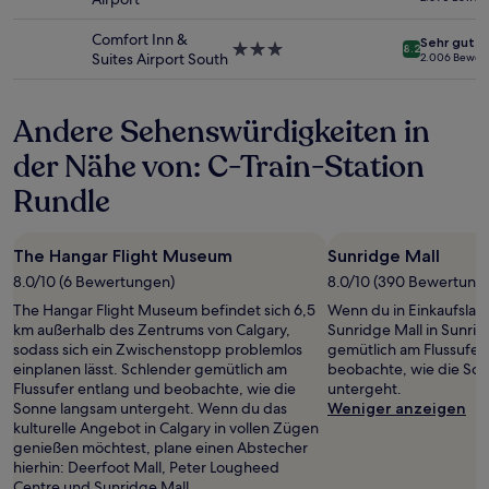
Es
Sterne-
können
Unterkunft
Comfort Inn &
Sehr gut
zusätzliche
3.0-
8.2
Suites Airport South
2.006 Bewer
Bedingungen
Sterne-
gelten.
Unterkunft
Andere Sehenswürdigkeiten in
der Nähe von: C-Train-Station
Rundle
The Hangar Flight Museum
Sunridge Mall
8.0/10 (6 Bewertungen)
8.0/10 (390 Bewertung
The Hangar Flight Museum befindet sich 6,5
Wenn du in Einkaufslau
km außerhalb des Zentrums von Calgary,
Sunridge Mall in Sunri
sodass sich ein Zwischenstopp problemlos
gemütlich am Flussufer
einplanen lässt. Schlender gemütlich am
beobachte, wie die So
Flussufer entlang und beobachte, wie die
untergeht.
Sonne langsam untergeht. Wenn du das
Weniger anzeigen
kulturelle Angebot in Calgary in vollen Zügen
genießen möchtest, plane einen Abstecher
hierhin: Deerfoot Mall, Peter Lougheed
Centre und Sunridge Mall.