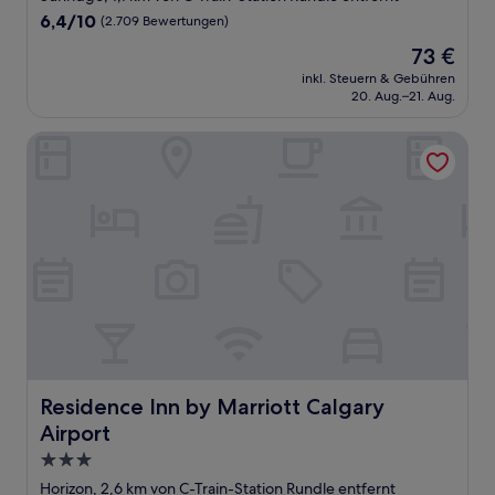
Unterkunft
6.4
6,4/10
(2.709 Bewertungen)
von
Der
73 €
10,
Preis
(2.709
inkl. Steuern & Gebühren
beträgt
20. Aug.–21. Aug.
Bewertungen)
73 €
Residence Inn by Marriott Calgary Airport
Residence Inn by Marriott Calgary Airport
Residence Inn by Marriott Calgary
Airport
3.0-
Sterne-
Horizon, 2,6 km von C-Train-Station Rundle entfernt