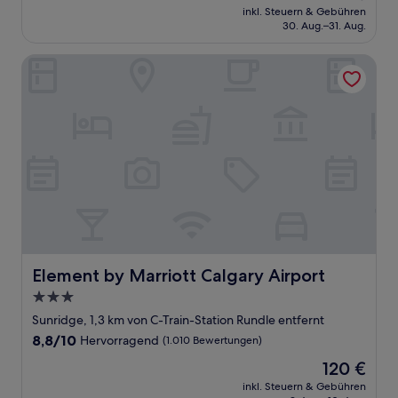
Preis
Hervorragend,
inkl. Steuern & Gebühren
beträgt
30. Aug.–31. Aug.
(876
94 €
Bewertungen)
Element by Marriott Calgary Airport
Element by Marriott Calgary Airport
Element by Marriott Calgary Airport
3.0-
Sterne-
Sunridge, 1,3 km von C-Train-Station Rundle entfernt
Unterkunft
8.8
8,8/10
Hervorragend
(1.010 Bewertungen)
von
Der
120 €
10,
Preis
Hervorragend,
inkl. Steuern & Gebühren
beträgt