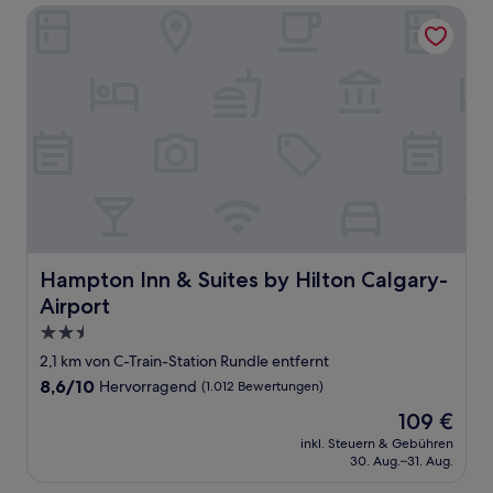
Hampton Inn & Suites by Hilton Calgary-Airport
Hampton Inn & Suites by Hilton Calgary-Airport
Hampton Inn & Suites by Hilton Calgary-
Airport
2.5-
Sterne-
2,1 km von C-Train-Station Rundle entfernt
Unterkunft
8.6
8,6/10
Hervorragend
(1.012 Bewertungen)
von
Der
109 €
10,
Preis
Hervorragend,
inkl. Steuern & Gebühren
beträgt
30. Aug.–31. Aug.
(1.012
109 €
Bewertungen)