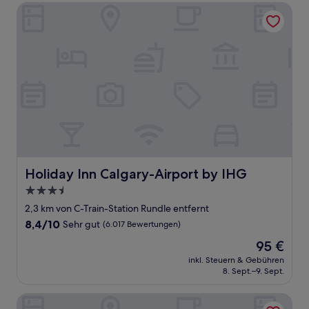
Holiday Inn Calgary-Airport by IHG
Holiday Inn Calgary-Airport by IHG
Holiday Inn Calgary-Airport by IHG
3.5-
Sterne-
2,3 km von C-Train-Station Rundle entfernt
Unterkunft
8.4
8,4/10
Sehr gut
(6.017 Bewertungen)
von
Der
95 €
10,
Preis
Sehr
inkl. Steuern & Gebühren
beträgt
8. Sept.–9. Sept.
gut,
95 €
(6.017
Bewertungen)
Staybridge Suites Calgary Airport by IHG