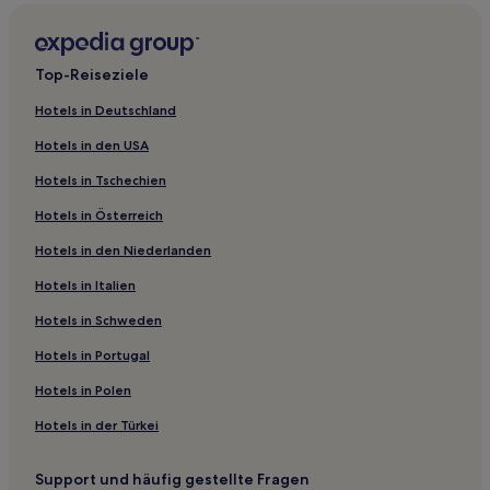
Business in Provost
Haustierfreundliche in Stettler
Top-Reiseziele
Günstige in Stettler
Hotels in Deutschland
Hotels mit Küchenzeile in Alberta
Hotels in den USA
Familien in Alberta
Hotels in Tschechien
Günstige in Alberta
Hotels in Österreich
Haustierfreundliche in Alberta
Hotels in den Niederlanden
Luxus in Alberta
Business in Drumheller
Hotels in Italien
Günstige in Pincher Creek
Hotels in Schweden
Familien in Calgary
Hotels in Portugal
Hotels mit Parkplatz in Calgary
Hotels in Polen
Lgbtqia-Freundliche in Calgary
Hotels in der Türkei
Hotels mit inbegriffenem Frühstück in Calgary
Support und häufig gestellte Fragen
Golf in Calgary