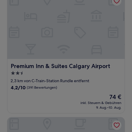
Premium Inn & Suites Calgary Airport
Premium Inn & Suites Calgary Airport
2.5-
Sterne-
2,3 km von C-Train-Station Rundle entfernt
Unterkunft
4.2
4,2/10
(391 Bewertungen)
von
Der
74 €
10,
Preis
(391
inkl. Steuern & Gebühren
beträgt
9. Aug.–10. Aug.
Bewertungen)
74 €
Holiday Inn Express Airport-Calgary by IHG