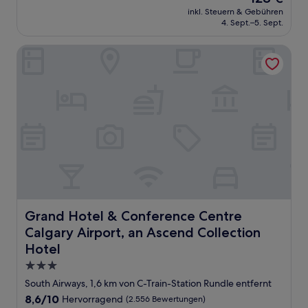
Preis
Wunderbar,
inkl. Steuern & Gebühren
beträgt
4. Sept.–5. Sept.
(1.007
128 €
Bewertungen)
Grand Hotel & Conference Centre Calgary Airport, an Asc
Grand Hotel & Conference Centre Calgary Airport, an As
Grand Hotel & Conference Centre
Calgary Airport, an Ascend Collection
Hotel
3.0-
Sterne-
South Airways, 1,6 km von C-Train-Station Rundle entfernt
Unterkunft
8.6
8,6/10
Hervorragend
(2.556 Bewertungen)