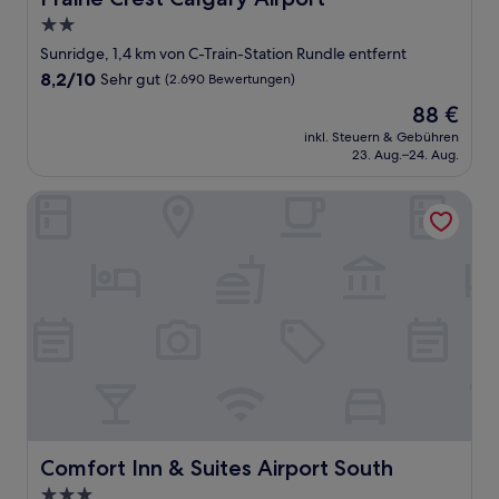
2.0-
Sterne-
Sunridge, 1,4 km von C-Train-Station Rundle entfernt
Unterkunft
8.2
8,2/10
Sehr gut
(2.690 Bewertungen)
von
Der
88 €
10,
Preis
Sehr
inkl. Steuern & Gebühren
beträgt
23. Aug.–24. Aug.
gut,
88 €
(2.690
Bewertungen)
Comfort Inn & Suites Airport South
Comfort Inn & Suites Airport South
Comfort Inn & Suites Airport South
3.0-