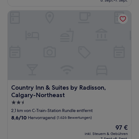
6. Sept.–7. Sept.
(1.014
116 €
Bewertungen)
Country Inn & Suites by Radisson, Calgary-Northeast
Country Inn & Suites by Radisson, Calgary-Northeast
Country Inn & Suites by Radisson,
Calgary-Northeast
2.5-
Sterne-
2,1 km von C-Train-Station Rundle entfernt
Unterkunft
8.6
8,6/10
Hervorragend
(1.626 Bewertungen)
von
Der
97 €
10,
Preis
Hervorragend,
inkl. Steuern & Gebühren
beträgt
7. Sept.–8. Sept.