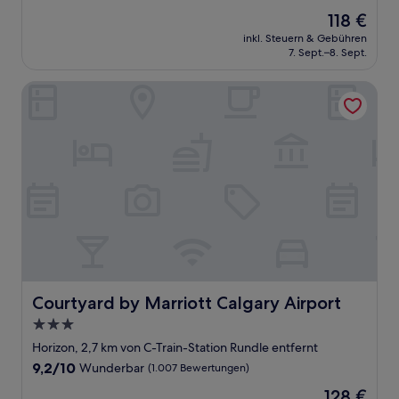
von
Der
118 €
10,
Preis
Wunderbar,
inkl. Steuern & Gebühren
beträgt
7. Sept.–8. Sept.
(1.071
118 €
Bewertungen)
Courtyard by Marriott Calgary Airport
Courtyard by Marriott Calgary Airport
Courtyard by Marriott Calgary Airport
3.0-
Sterne-
Horizon, 2,7 km von C-Train-Station Rundle entfernt
Unterkunft
9.2
9,2/10
Wunderbar
(1.007 Bewertungen)
von
Der
128 €
10,