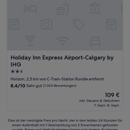
Holiday Inn Express Airport-Calgary by IHG
Holiday Inn Express Airport-Calgary by
IHG
2.5-
Sterne-
Horizon, 2,5 km von C-Train-Station Rundle entfernt
Unterkunft
8.4
8,4/10
Sehr gut
(1.024 Bewertungen)
von
Der
109 €
10,
Preis
Sehr
inkl. Steuern & Gebühren
beträgt
7. Sept.–8. Sept.
gut,
109 €
(1.024
Bewertungen)
Dies
Dies ist der niedrigste Preis pro Nacht, der in den letzten 24 Stunden für
einen Aufenthalt mit 1 Übernachtung von 2 Erwachsenen gefunden
ist
wurde. Preise und Verfügbarkeiten können sich ändern. Es können