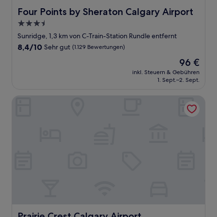
Four Points by Sheraton Calgary Airport
Four Points by Sheraton Calgary Airport
3.5-
Sterne-
Sunridge, 1,3 km von C-Train-Station Rundle entfernt
Unterkunft
8.4
8,4/10
Sehr gut
(1.129 Bewertungen)
von
Der
96 €
10,
Preis
Sehr
inkl. Steuern & Gebühren
beträgt
1. Sept.–2. Sept.
gut,
96 €
(1.129
Bewertungen)
Prairie Crest Calgary Airport
Prairie Crest Calgary Airport
Prairie Crest Calgary Airport