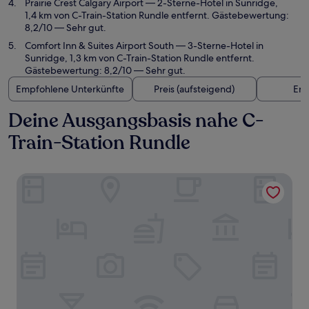
Prairie Crest Calgary Airport
— 2-Sterne-Hotel in Sunridge,
1,4 km von C-Train-Station Rundle entfernt. Gästebewertung:
8,2/10 — Sehr gut.
Comfort Inn & Suites Airport South
— 3-Sterne-Hotel in
Sunridge, 1,3 km von C-Train-Station Rundle entfernt.
Gästebewertung: 8,2/10 — Sehr gut.
Empfohlene Unterkünfte
Preis (aufsteigend)
Ent
Deine Ausgangsbasis nahe C-
Train-Station Rundle
Hilton Garden Inn Calgary Airport