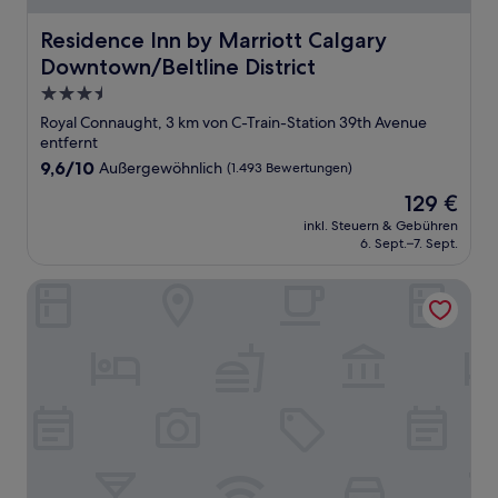
Residence Inn by Marriott Calgary Downtown/Beltline Dis
Residence Inn by Marriott Calgary
Downtown/Beltline District
3.5-
Sterne-
Royal Connaught, 3 km von C-Train-Station 39th Avenue
Unterkunft
entfernt
9.6
9,6/10
Außergewöhnlich
(1.493 Bewertungen)
von
Der
129 €
10,
Preis
Außergewöhnlich,
inkl. Steuern & Gebühren
beträgt
6. Sept.–7. Sept.
(1.493
129 €
Bewertungen)
Hyatt Regency Calgary