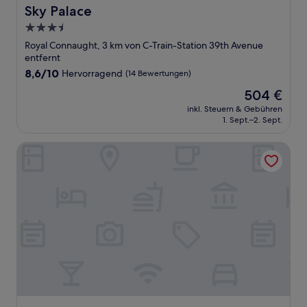
Sky Palace
Sky Palace
3.5-
Sterne-
Royal Connaught, 3 km von C-Train-Station 39th Avenue
Unterkunft
entfernt
8.6
8,6/10
Hervorragend
(14 Bewertungen)
von
Der
504 €
10,
Preis
Hervorragend,
inkl. Steuern & Gebühren
beträgt
1. Sept.–2. Sept.
(14
504 €
Bewertungen)
Days Inn by Wyndham Calgary South