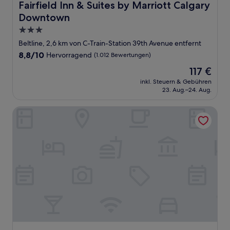
Fairfield Inn & Suites by Marriott Calgary Downtown
Fairfield Inn & Suites by Marriott Calgary
Downtown
3.0-
Sterne-
Beltline, 2,6 km von C-Train-Station 39th Avenue entfernt
Unterkunft
8.8
8,8/10
Hervorragend
(1.012 Bewertungen)
von
Der
117 €
10,
Preis
Hervorragend,
inkl. Steuern & Gebühren
beträgt
23. Aug.–24. Aug.
(1.012
117 €
Bewertungen)
Calgary Marriott Downtown Hotel