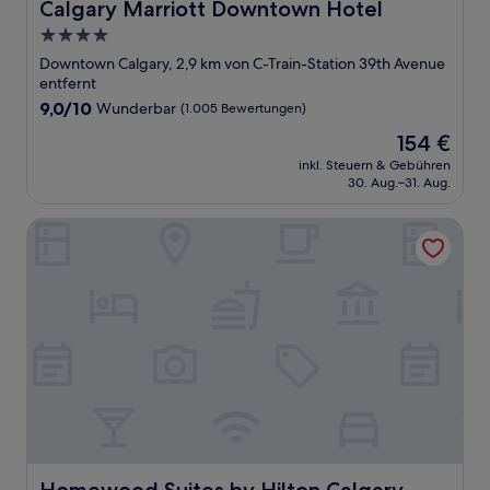
Calgary Marriott Downtown Hotel
Calgary Marriott Downtown Hotel
4.0-
Sterne-
Downtown Calgary, 2,9 km von C-Train-Station 39th Avenue
Unterkunft
entfernt
9.0
9,0/10
Wunderbar
(1.005 Bewertungen)
von
Der
154 €
10,
Preis
Wunderbar,
inkl. Steuern & Gebühren
beträgt
30. Aug.–31. Aug.
(1.005
154 €
Bewertungen)
Homewood Suites by Hilton Calgary Downtown
Homewood Suites by Hilton Calgary Downtown