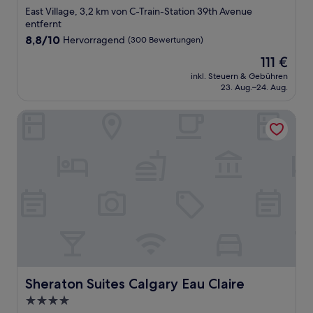
Sterne-
East Village, 3,2 km von C-Train-Station 39th Avenue
Unterkunft
entfernt
8.8
8,8/10
Hervorragend
(300 Bewertungen)
von
Der
111 €
10,
Preis
Hervorragend,
inkl. Steuern & Gebühren
beträgt
23. Aug.–24. Aug.
(300
111 €
Bewertungen)
Sheraton Suites Calgary Eau Claire
Sheraton Suites Calgary Eau Claire
Sheraton Suites Calgary Eau Claire
4.0-