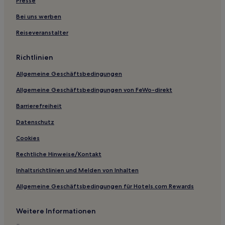
Hotels nahe Banff
Presse
Hotels nahe Banff Centre for Arts and Creativity
Bei uns werben
Aparthotels in Elliston Park
Reiseveranstalter
Motels in Pincher Creek
Richtlinien
B&B in Calgary
Allgemeine Geschäftsbedingungen
Ferienwohnungen in Calgary
Allgemeine Geschäftsbedingungen von FeWo-direkt
Motels in Lethbridge
Ferienwohnungen in Edmonton
Barrierefreiheit
Motels in Alberta
Datenschutz
Günstige in Sylvan Lake
Cookies
Business in Provost
Rechtliche Hinweise/Kontakt
Günstige in Stettler
Inhaltsrichtlinien und Melden von Inhalten
Haustierfreundliche in Stettler
Allgemeine Geschäftsbedingungen für Hotels.com Rewards
Familien in Alberta
Weitere Informationen
Luxus in Alberta