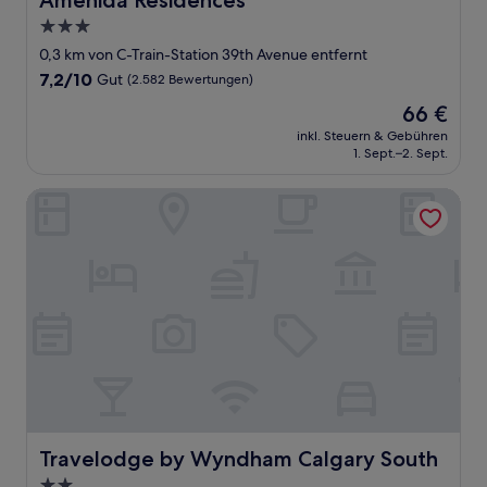
Amenida Residences
3.0-
Sterne-
0,3 km von C-Train-Station 39th Avenue entfernt
Unterkunft
7.2
7,2/10
Gut
(2.582 Bewertungen)
von
Der
66 €
10,
Preis
Gut,
inkl. Steuern & Gebühren
beträgt
1. Sept.–2. Sept.
(2.582
66 €
Bewertungen)
Travelodge by Wyndham Calgary South
Travelodge by Wyndham Calgary South
Travelodge by Wyndham Calgary South
2.0-