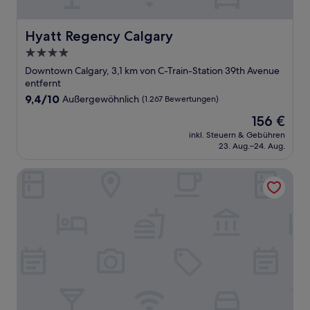
Hyatt Regency Calgary
Hyatt Regency Calgary
4.0-
Sterne-
Downtown Calgary, 3,1 km von C-Train-Station 39th Avenue
Unterkunft
entfernt
9.4
9,4/10
Außergewöhnlich
(1.267 Bewertungen)
von
Der
156 €
10,
Preis
Außergewöhnlich,
inkl. Steuern & Gebühren
beträgt
23. Aug.–24. Aug.
(1.267
156 €
Bewertungen)
Hotel Arts