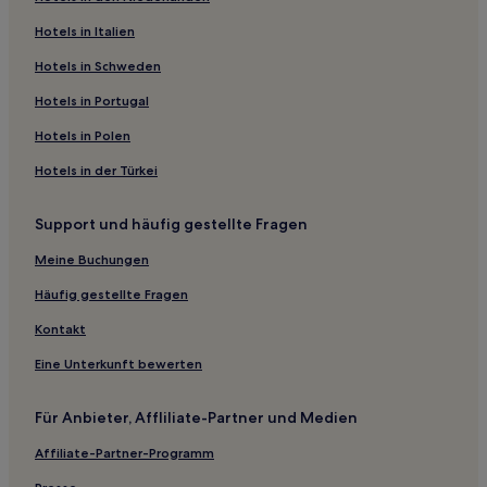
Richmond: Hotels
Hotels nahe Zentralbibliothek Calgary
Hotels in Italien
Canyon Meadows: Hotels
Hotels in Schweden
Hotels nahe Jurassic Laser Tag & Arcades
Hotels in Portugal
Bowness: Hotels
Hotels in Polen
Bearspaw Hotels
Hotels in der Türkei
Hotels nahe Maggie's Diner
Support und häufig gestellte Fragen
Hotels nahe Vulcan Tourismus- und Trekkingstation
Vulcan Hotels
Meine Buchungen
Crescent Heights: Hotels
Häufig gestellte Fragen
Stavely Hotels
Kontakt
Hotels nahe USS Enterprise
Eine Unterkunft bewerten
Landkreis Mountain View: Hotels
Für Anbieter, Affliliate-Partner und Medien
Hotels nahe Heritage Park Historical Village
Affiliate-Partner-Programm
Sierra Springs: Hotels