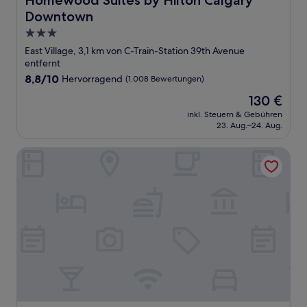
Homewood Suites by Hilton Calgary
Downtown
3.0-
Sterne-
East Village, 3,1 km von C-Train-Station 39th Avenue
Unterkunft
entfernt
8.8
8,8/10
Hervorragend
(1.008 Bewertungen)
von
Der
130 €
10,
Preis
Hervorragend,
inkl. Steuern & Gebühren
beträgt
23. Aug.–24. Aug.
(1.008
130 €
Bewertungen)
Best Western Plus Suites Downtown