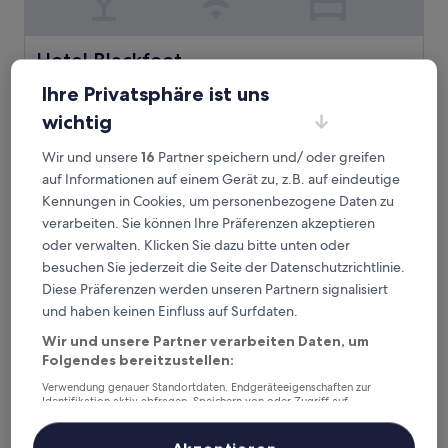
Hotel Blackfoot
Hotel Blackfoot
4.0-
Ihre Privatsphäre ist uns
Sterne-
Southeast Calgary, 2,2 km von C-Train-Station 39th Avenue
wichtig
Unterkunft
entfernt
9.2
9,2/10
Wunderbar
(1.697 Bewertungen)
Wir und unsere
16
Partner speichern und/ oder greifen
von
Der
auf Informationen auf einem Gerät zu, z.B. auf eindeutige
139 €
10,
Preis
Kennungen in Cookies, um personenbezogene Daten zu
Wunderbar,
inkl. Steuern & Gebühren
beträgt
16. Aug.–17. Aug.
(1.697
verarbeiten. Sie können Ihre Präferenzen akzeptieren
139 €
Bewertungen)
oder verwalten. Klicken Sie dazu bitte unten oder
Comfort Inn And Suites South
besuchen Sie jederzeit die Seite der Datenschutzrichtlinie.
Diese Präferenzen werden unseren Partnern signalisiert
und haben keinen Einfluss auf Surfdaten.
Wir und unsere Partner verarbeiten Daten, um
Folgendes bereitzustellen:
Verwendung genauer Standortdaten. Endgeräteeigenschaften zur
Identifikation aktiv abfragen. Speichern von oder Zugriff auf
Informationen auf einem Endgerät. Personalisierte Werbung und
Inhalte, Messung von Werbeleistung und der Performance von Inhalten,
Zielgruppenforschung sowie Entwicklung und Verbesserung von