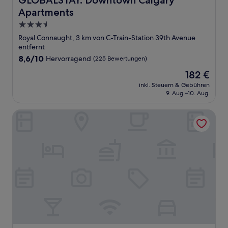
GLOBALSTAY. Downtown Calgary
Apartments
3.5-
Sterne-
Royal Connaught, 3 km von C-Train-Station 39th Avenue
Unterkunft
entfernt
8.6
8,6/10
Hervorragend
(225 Bewertungen)
von
Der
182 €
10,
Preis
Hervorragend,
inkl. Steuern & Gebühren
beträgt
9. Aug.–10. Aug.
(225
182 €
Bewertungen)
Sky Palace