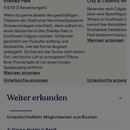
Stanley Park
City & Country Win
9.4/10 (3 Bewertungen)
Reisende nach Calgary 
über eine Besichtigung
Wenn du gerne abseits des geschäftigen
Winery in Southeast Cal
Treibens der Stadt eine Verschnaufpause im
kommt bei Aktivitäten 
Grünen einlegen möchtest, dann solltest du
Scotiabank Saddledom
einen Abstecher in den Stanley Park in
Park bestimmt keine La
Southwest Calgary machen. Schlender
Weniger anzeigen
gemütlich am Flussufer entlang und
beobachte, wie die Sonne langsam
untergeht. Du bist auf der Suche nach einem
Ort, um frische Luft zu schnappen? Elbow
River Promenade ist nur einen kurzen
Spaziergang entfernt.
Weniger anzeigen
Unterkünfte anzeigen
Unterkünfte anzeige
Weiter erkunden
Unterkünfte
Mehr Möglichkeiten zum Buchen
4-Sterne-Hotels in Banff