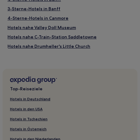
3-Sterne-Hotels in Banff
4-Sterne-Hotels in Canmore
Hotels nahe Valley Doll Museum
Hotels nahe C-Train-Station Saddletowne
Hotels nahe Drumheller's Little Church
Sundre Hotels
Hotels nahe Banff Park Museum
Hotels nahe Fish Creek Provincial Park
Hotels nahe Transit Story Sculpture
Top-Reiseziele
Hotels nahe World's Largest Dinosaur
Hotels in Deutschland
Taradale: Hotels
Hotels in den USA
Hotels nahe Fossil World Dinosaur Museum
Hotels in Tschechien
Hotels nahe Three Hills Aquatic Centre
Hotels in Österreich
Hotels nahe Downtown West-Kerby Station
Hotels in den Niederlanden