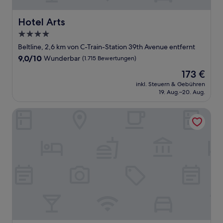
Hotel Arts
Hotel Arts
4.0-
Sterne-
Beltline, 2,6 km von C-Train-Station 39th Avenue entfernt
Unterkunft
9.0
9,0/10
Wunderbar
(1.715 Bewertungen)
von
Der
173 €
10,
Preis
Wunderbar,
inkl. Steuern & Gebühren
beträgt
19. Aug.–20. Aug.
(1.715
173 €
Bewertungen)
Fairmont Palliser