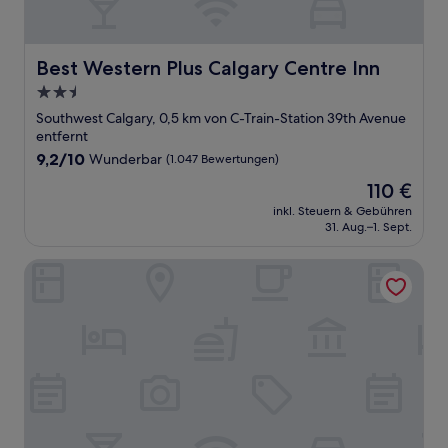
Best Western Plus Calgary Centre Inn
Best Western Plus Calgary Centre Inn
2.5-
Sterne-
Southwest Calgary, 0,5 km von C-Train-Station 39th Avenue
Unterkunft
entfernt
9.2
9,2/10
Wunderbar
(1.047 Bewertungen)
von
Der
110 €
10,
Preis
Wunderbar,
inkl. Steuern & Gebühren
beträgt
31. Aug.–1. Sept.
(1.047
110 €
Bewertungen)
Hotel Blackfoot