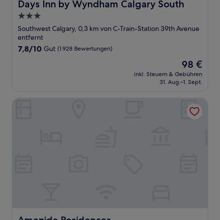
Days Inn by Wyndham Calgary South
Days Inn by Wyndham Calgary South
3.0-
Sterne-
Southwest Calgary, 0,3 km von C-Train-Station 39th Avenue
Unterkunft
entfernt
7.8
7,8/10
Gut
(1.928 Bewertungen)
von
Der
98 €
10,
Preis
Gut,
inkl. Steuern & Gebühren
beträgt
31. Aug.–1. Sept.
(1.928
98 €
Bewertungen)
Amenida Residences
Amenida Residences