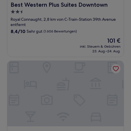
Best Western Plus Suites Downtown
Best Western Plus Suites Downtown
2.5-
Sterne-
Royal Connaught, 2,8 km von C-Train-Station 39th Avenue
Unterkunft
entfernt
8.4
8,4/10
Sehr gut
(1.606 Bewertungen)
von
Der
101 €
10,
Preis
Sehr
inkl. Steuern & Gebühren
beträgt
23. Aug.–24. Aug.
gut,
101 €
(1.606
Bewertungen)
Hilton Garden Inn Calgary Downtown