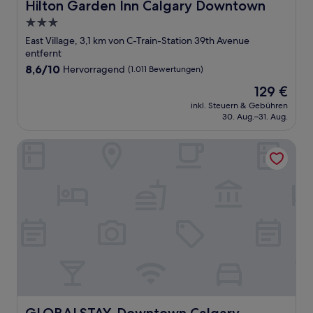
Hilton Garden Inn Calgary Downtown
Hilton Garden Inn Calgary Downtown
3.0-
Sterne-
East Village, 3,1 km von C-Train-Station 39th Avenue
Unterkunft
entfernt
8.6
8,6/10
Hervorragend
(1.011 Bewertungen)
von
Der
129 €
10,
Preis
Hervorragend,
inkl. Steuern & Gebühren
beträgt
30. Aug.–31. Aug.
(1.011
129 €
Bewertungen)
GLOBALSTAY. Downtown Calgary Apartments
GLOBALSTAY. Downtown Calgary Apartments