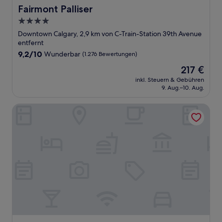
Fairmont Palliser
Fairmont Palliser
4.0-
Sterne-
Downtown Calgary, 2,9 km von C-Train-Station 39th Avenue
Unterkunft
entfernt
9.2
9,2/10
Wunderbar
(1.276 Bewertungen)
von
Der
217 €
10,
Preis
Wunderbar,
inkl. Steuern & Gebühren
beträgt
9. Aug.–10. Aug.
(1.276
217 €
Bewertungen)
Fairfield Inn & Suites by Marriott Calgary Downtown