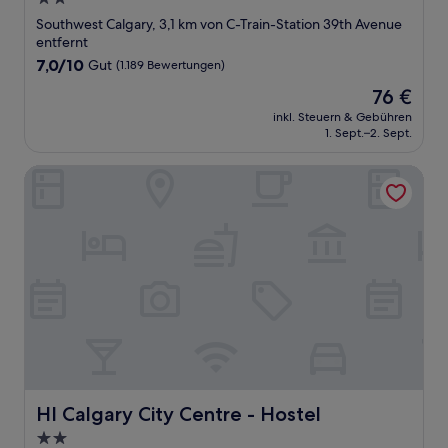
Sterne-
Southwest Calgary, 3,1 km von C-Train-Station 39th Avenue
Unterkunft
entfernt
7.0
7,0/10
Gut
(1.189 Bewertungen)
von
Der
76 €
10,
Preis
Gut,
inkl. Steuern & Gebühren
beträgt
1. Sept.–2. Sept.
(1.189
76 €
Bewertungen)
HI Calgary City Centre - Hostel
HI Calgary City Centre - Hostel
HI Calgary City Centre - Hostel
2.0-