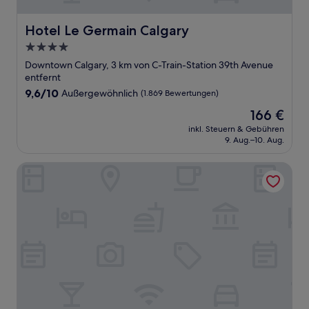
Hotel Le Germain Calgary
Hotel Le Germain Calgary
4.0-
Sterne-
Downtown Calgary, 3 km von C-Train-Station 39th Avenue
Unterkunft
entfernt
9.6
9,6/10
Außergewöhnlich
(1.869 Bewertungen)
von
Der
166 €
10,
Preis
Außergewöhnlich,
inkl. Steuern & Gebühren
beträgt
9. Aug.–10. Aug.
(1.869
166 €
Bewertungen)
Residence Inn by Marriott Calgary Downtown/Beltline Dist