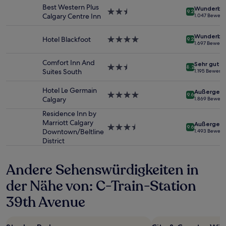
von
Best Western Plus
Wunderba
2.5-
9.2
2 Erwachsenen
Calgary Centre Inn
1.047 Bewer
Sterne-
gefunden
Unterkunft
wurde.
Wunderba
Hotel Blackfoot
4.0-
9.2
Preise
1.697 Bewert
Sterne-
und
Unterkunft
Verfügbarkeiten
Comfort Inn And
Sehr gut
2.5-
können
8.2
Suites South
1.195 Bewert
Sterne-
sich
Unterkunft
ändern.
Hotel Le Germain
Außergewö
4.0-
Es
9.6
Calgary
1.869 Bewer
Sterne-
können
Unterkunft
zusätzliche
Residence Inn by
Bedingungen
Marriott Calgary
Außergewö
3.5-
9.6
gelten.
Downtown/Beltline
1.493 Bewer
Sterne-
District
Unterkunft
Andere Sehenswürdigkeiten in
der Nähe von: C-Train-Station
39th Avenue