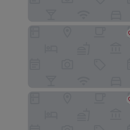
Hilton Minneapolis
Renaissance Minneapolis Hotel, The Depot