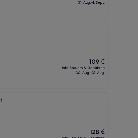
beträgt
31. Aug.–1. Sept.
94 €
Der
109 €
Preis
inkl. Steuern & Gebühren
beträgt
30. Aug.–31. Aug.
109 €
n
Der
128 €
Preis