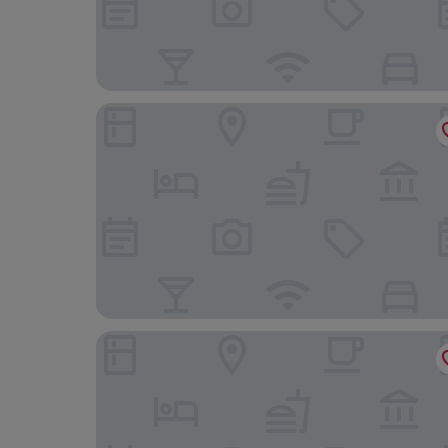
TownePlace Suites by Marriott Minneapolis D
The Westin Minneapolis