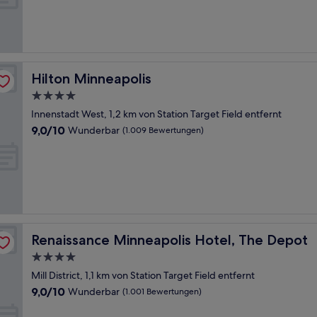
Wunderbar,
(1.017
Bewertungen)
Hilton Minneapolis
Hilton Minneapolis
4.0-
Sterne-
Innenstadt West, 1,2 km von Station Target Field entfernt
Unterkunft
9.0
9,0/10
Wunderbar
(1.009 Bewertungen)
von
10,
Wunderbar,
(1.009
Bewertungen)
Renaissance Minneapolis Hotel, The Depot
Renaissance Minneapolis Hotel, The Depot
4.0-
Sterne-
Mill District, 1,1 km von Station Target Field entfernt
Unterkunft
9.0
9,0/10
Wunderbar
(1.001 Bewertungen)
von
10,