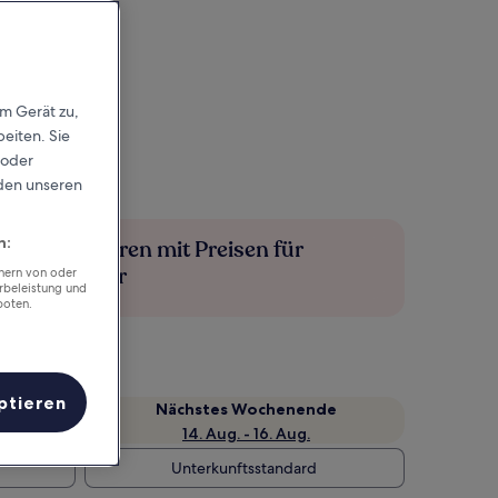
em Gerät zu,
eiten. Sie
 oder
rden unseren
n:
Mehr sparen mit Preisen für
Mitglieder
chern von oder
rbeleistung und
boten.
ptieren
Nächstes Wochenende
14. Aug. - 16. Aug.
Unterkunftsstandard