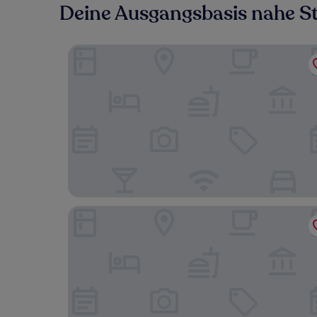
Deine Ausgangsbasis nahe Sta
Four Seasons Hotel Minneapolis
Hampton Inn & Suites Minneapolis / Downtown