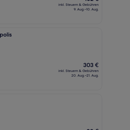
Preis
inkl. Steuern & Gebühren
beträgt
9. Aug.–10. Aug.
162 €
polis
Der
303 €
Preis
inkl. Steuern & Gebühren
beträgt
20. Aug.–21. Aug.
303 €