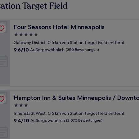
tion Target Field
Four Seasons Hotel Minneapolis
Four Seasons Hotel Minneapolis
5.0-
Sterne-
Gateway District, 0,6 km von Station Target Field entfernt
Unterkunft
9.6
9,6/10
Außergewöhnlich
(350 Bewertungen)
von
10,
Außergewöhnlich,
(350
Bewertungen)
Hampton Inn & Suites Minneapolis / Downtown
Hampton Inn & Suites Minneapolis / Downt
3.0-
Sterne-
Innenstadt West, 0,6 km von Station Target Field entfernt
Unterkunft
9.4
9,4/10
Außergewöhnlich
(2.070 Bewertungen)
von
10,
Außergewöhnlich,