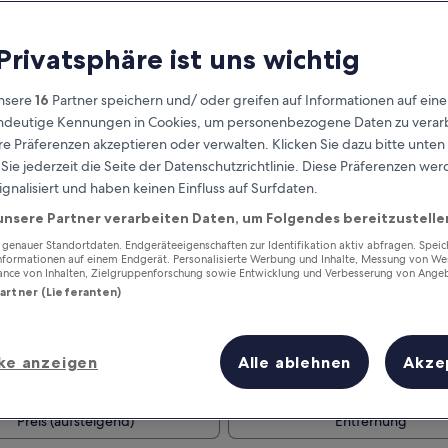
 Privatsphäre ist uns wichtig
nsere
16
Partner speichern und/ oder greifen auf Informationen auf ein
eindeutige Kennungen in Cookies, um personenbezogene Daten zu verarb
e Präferenzen akzeptieren oder verwalten. Klicken Sie dazu bitte unten
ie jederzeit die Seite der Datenschutzrichtlinie. Diese Präferenzen we
ignalisiert und haben keinen Einfluss auf Surfdaten.
unsere Partner verarbeiten Daten, um Folgendes bereitzustelle
Verdiene Prämien für jede
wahrgenommene Übernachtung
enauer Standortdaten. Endgeräteeigenschaften zur Identifikation aktiv abfragen. Spei
Informationen auf einem Endgerät. Personalisierte Werbung und Inhalte, Messung von We
ance von Inhalten, Zielgruppenforschung sowie Entwicklung und Verbesserung von Ange
Partner (Lieferanten)
ke anzeigen
Alle ablehnen
Akze
Morgen
Dieses Wochenende
8. Aug. - 9. Aug.
7. Aug. - 9. Aug.
Preis (aufsteigend)
Entfernung