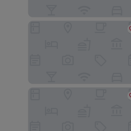
The Royal Sonesta Minneapolis Downtown
AC Hotel by Marriott Minneapolis Downtown