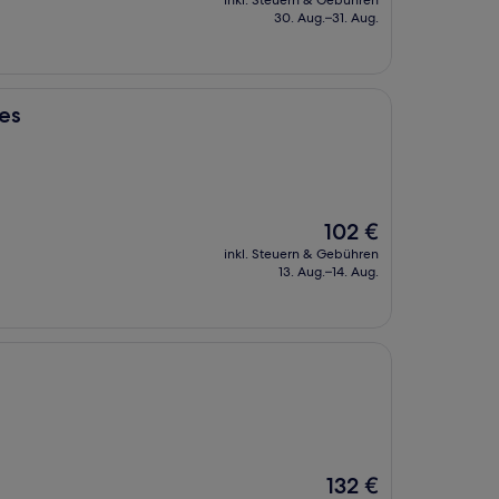
inkl. Steuern & Gebühren
beträgt
30. Aug.–31. Aug.
128 €
es
Der
102 €
Preis
inkl. Steuern & Gebühren
beträgt
13. Aug.–14. Aug.
102 €
Der
132 €