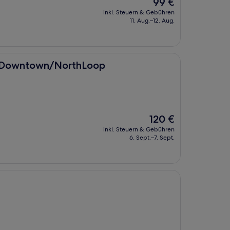
Der
99 €
Preis
inkl. Steuern & Gebühren
beträgt
11. Aug.–12. Aug.
99 €
n/NorthLoop
is Downtown/NorthLoop
Der
120 €
Preis
inkl. Steuern & Gebühren
beträgt
6. Sept.–7. Sept.
120 €