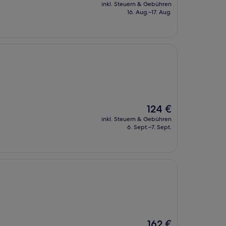
Preis
inkl. Steuern & Gebühren
beträgt
16. Aug.–17. Aug.
132 €
Der
124 €
Preis
inkl. Steuern & Gebühren
beträgt
6. Sept.–7. Sept.
124 €
Der
162 €