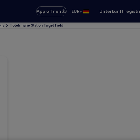
•
App öffnen
EUR
Unterkunft registr
lis
Hotels nahe Station Target Field