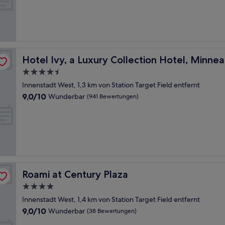
Wunderbar,
(1.001
Bewertungen)
Hotel Ivy, a Luxury Collection Hotel, Minneapolis
Hotel Ivy, a Luxury Collection Hotel, Minnea
4.5-
Sterne-
Innenstadt West, 1,3 km von Station Target Field entfernt
Unterkunft
9.0
9,0/10
Wunderbar
(941 Bewertungen)
von
10,
Wunderbar,
(941
Bewertungen)
Roami at Century Plaza
Roami at Century Plaza
4.0-
Sterne-
Innenstadt West, 1,4 km von Station Target Field entfernt
Unterkunft
9.0
9,0/10
Wunderbar
(38 Bewertungen)
von