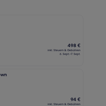
Der
498 €
Preis
inkl. Steuern & Gebühren
beträgt
6. Sept.–7. Sept.
498 €
own
Der
94 €
Preis
inkl. Steuern & Gebühren