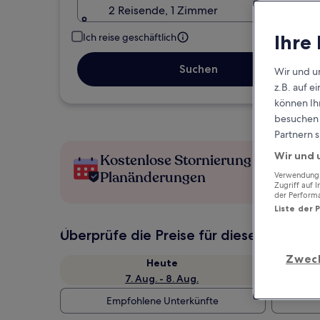
2 Reisende, 1 Zimmer
Ihre
Ich reise geschäftlich
Suchen
Wir und u
z.B. auf 
können Ihr
besuchen S
Partnern s
Wir und 
Kostenlose Stornierung bei
Planänderungen
Verwendung g
Zugriff auf 
der Perform
Liste der 
Überprüfe die Preise für diese Daten
Zwec
Heute
7. Aug. - 8. Aug.
Empfohlene Unterkünfte