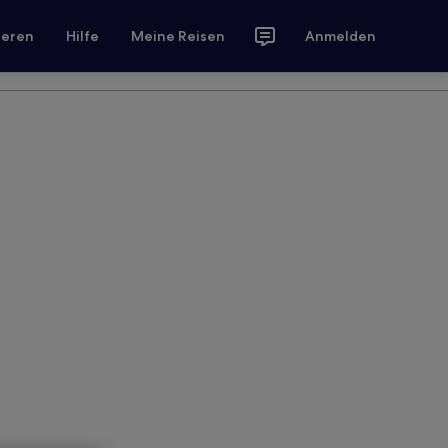
ieren
Hilfe
Meine Reisen
Anmelden