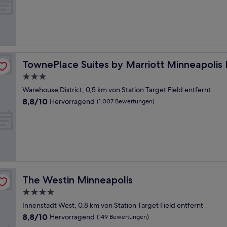
10,
Wunderbar,
(38
Bewertungen)
owntown/NorthLoop
TownePlace Suites by Marriott Minneapolis Downtow
TownePlace Suites by Marriott Minneapol
3.0-
Sterne-
Warehouse District, 0,5 km von Station Target Field entfernt
Unterkunft
8.8
8,8/10
Hervorragend
(1.007 Bewertungen)
von
10,
Hervorragend,
(1.007
Bewertungen)
The Westin Minneapolis
The Westin Minneapolis
4.0-
Sterne-
Innenstadt West, 0,8 km von Station Target Field entfernt
Unterkunft
8.8
8,8/10
Hervorragend
(149 Bewertungen)
von