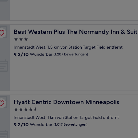
Wunderbar,
(1.006
Bewertungen)
Best Western Plus The Normandy Inn & Suites
Best Western Plus The Normandy Inn & Suit
3.0-
Sterne-
Innenstadt West, 1,3 km von Station Target Field entfernt
Unterkunft
9.2
9,2/10
Wunderbar
(1.287 Bewertungen)
von
10,
Wunderbar,
(1.287
Bewertungen)
Hyatt Centric Downtown Minneapolis
Hyatt Centric Downtown Minneapolis
4.5-
Sterne-
Innenstadt West, 1 km von Station Target Field entfernt
Unterkunft
9.2
9,2/10
Wunderbar
(1.017 Bewertungen)
von
10,