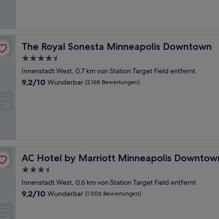
(2.070
Bewertungen)
The Royal Sonesta Minneapolis Downtown
The Royal Sonesta Minneapolis Downtown
4.5-
Sterne-
Innenstadt West, 0,7 km von Station Target Field entfernt
Unterkunft
9.2
9,2/10
Wunderbar
(2.168 Bewertungen)
von
10,
Wunderbar,
(2.168
Bewertungen)
AC Hotel by Marriott Minneapolis Downtown
AC Hotel by Marriott Minneapolis Downtow
3.5-
Sterne-
Innenstadt West, 0,6 km von Station Target Field entfernt
Unterkunft
9.2
9,2/10
Wunderbar
(1.006 Bewertungen)
von
10,