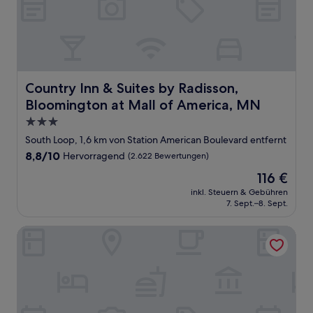
Country Inn & Suites by Radisson, Bloomington at Mall 
Country Inn & Suites by Radisson,
Bloomington at Mall of America, MN
3.0-
Sterne-
South Loop, 1,6 km von Station American Boulevard entfernt
Unterkunft
8.8
8,8/10
Hervorragend
(2.622 Bewertungen)
von
Der
116 €
10,
Preis
Hervorragend,
inkl. Steuern & Gebühren
beträgt
7. Sept.–8. Sept.
(2.622
116 €
Bewertungen)
Courtyard by Marriott Bloomington by Mall of America