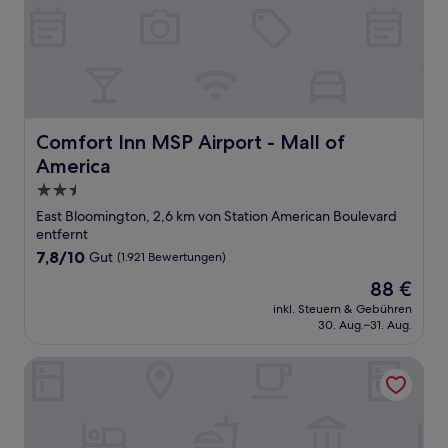
Comfort Inn MSP Airport - Mall of America
Comfort Inn MSP Airport - Mall of
America
2.5-
Sterne-
East Bloomington, 2,6 km von Station American Boulevard
Unterkunft
entfernt
7.8
7,8/10
Gut
(1.921 Bewertungen)
von
Der
88 €
10,
Preis
Gut,
inkl. Steuern & Gebühren
beträgt
30. Aug.–31. Aug.
(1.921
88 €
Bewertungen)
Wyndham Bloomington - Mall of America