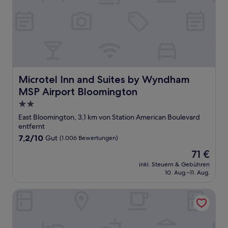
Microtel Inn and Suites by Wyndham MSP Airport Bloo
Microtel Inn and Suites by Wyndham
MSP Airport Bloomington
2.0-
Sterne-
East Bloomington, 3,1 km von Station American Boulevard
Unterkunft
entfernt
7.2
7,2/10
Gut
(1.006 Bewertungen)
von
Der
71 €
10,
Preis
Gut,
inkl. Steuern & Gebühren
beträgt
10. Aug.–11. Aug.
(1.006
71 €
Bewertungen)
AC Hotel Bloomington Mall of America