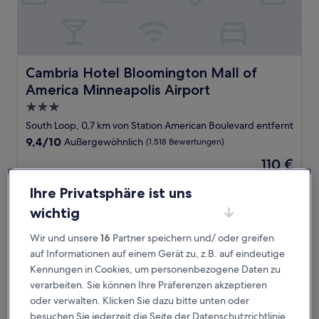
Cambria Hotel Bloomington Mall of America Minneapolis
Cambria Hotel Bloomington Mall of
America Minneapolis Airport
3.0-
Sterne-
South Loop, 0,7 km von Station American Boulevard entfernt
Unterkunft
9.4
9,4/10
Außergewöhnlich
(1.518 Bewertungen)
von
Der
110 €
10,
Preis
Außergewöhnlich,
inkl. Steuern & Gebühren
beträgt
30. Aug.–31. Aug.
Ihre Privatsphäre ist uns
(1.518
110 €
Bewertungen)
wichtig
Hyatt Regency Bloomington - Minneapolis
Wir und unsere
16
Partner speichern und/ oder greifen
auf Informationen auf einem Gerät zu, z.B. auf eindeutige
Kennungen in Cookies, um personenbezogene Daten zu
verarbeiten. Sie können Ihre Präferenzen akzeptieren
oder verwalten. Klicken Sie dazu bitte unten oder
besuchen Sie jederzeit die Seite der Datenschutzrichtlinie.