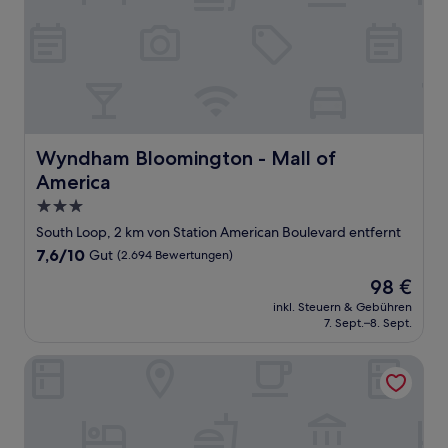
Wyndham Bloomington - Mall of America
Wyndham Bloomington - Mall of
America
3.0-
Sterne-
South Loop, 2 km von Station American Boulevard entfernt
Unterkunft
7.6
7,6/10
Gut
(2.694 Bewertungen)
von
Der
98 €
10,
Preis
Gut,
inkl. Steuern & Gebühren
beträgt
7. Sept.–8. Sept.
(2.694
98 €
Bewertungen)
Microtel Inn and Suites by Wyndham MSP Airport Bloomi