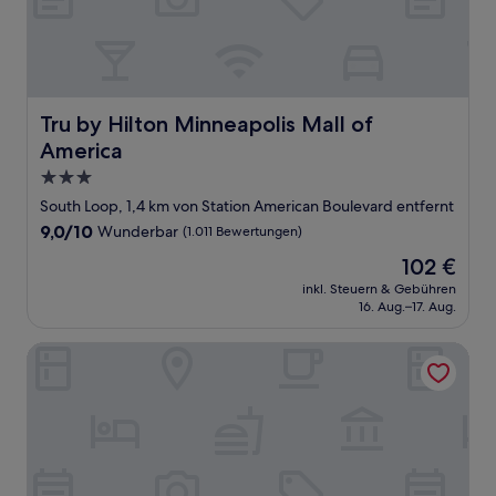
Tru by Hilton Minneapolis Mall of America
Tru by Hilton Minneapolis Mall of
America
3.0-
Sterne-
South Loop, 1,4 km von Station American Boulevard entfernt
Unterkunft
9.0
9,0/10
Wunderbar
(1.011 Bewertungen)
von
Der
102 €
10,
Preis
Wunderbar,
inkl. Steuern & Gebühren
beträgt
16. Aug.–17. Aug.
(1.011
102 €
Bewertungen)
Holiday Inn Express & Suites Mall of America - MSP Airpor