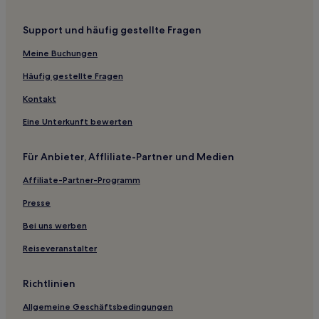
Woodland Hotels
Uptown: Hotels
Support und häufig gestellte Fragen
Macalester - Groveland: Hotels
Meine Buchungen
Hotels nahe Skigebiet Afton Alps
Häufig gestellte Fragen
Falcon Heights Hotels
Kontakt
Ham Lake: Hotels
Eine Unterkunft bewerten
Hugo Hotels
Minneapolis Hotels
Für Anbieter, Affliliate-Partner und Medien
Washington County: Hotels
Affiliate-Partner-Programm
Aparthotels in Minnesota
Presse
Cottages in Dent
Bei uns werben
Familien in Rochester
Reiseveranstalter
Familien in St. Cloud
Günstige in St. Cloud
Richtlinien
Hotels mit Fitnessbereich in St. Cloud
Allgemeine Geschäftsbedingungen