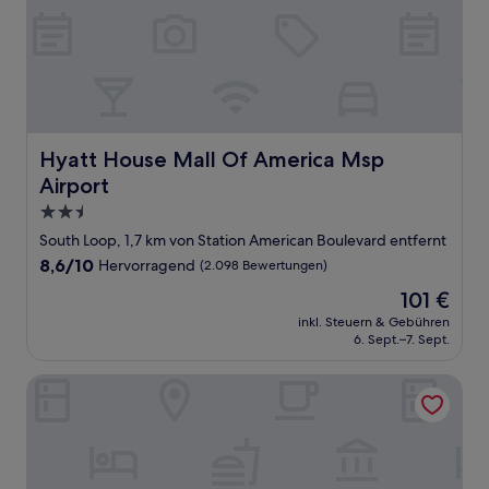
Hyatt House Mall Of America Msp Airport
Hyatt House Mall Of America Msp
Airport
2.5-
Sterne-
South Loop, 1,7 km von Station American Boulevard entfernt
Unterkunft
8.6
8,6/10
Hervorragend
(2.098 Bewertungen)
von
Der
101 €
10,
Preis
Hervorragend,
inkl. Steuern & Gebühren
beträgt
6. Sept.–7. Sept.
(2.098
101 €
Bewertungen)
Homewood Suites by Hilton Minneapolis-Mall Of America