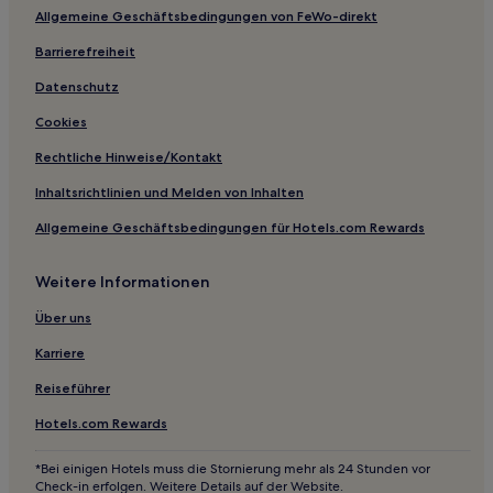
Hotels mit Pool in St. Cloud
Allgemeine Geschäftsbedingungen von FeWo-direkt
Günstige in Duluth
Barrierefreiheit
Hotels mit Parkplatz in Duluth
Datenschutz
Familien in Duluth
Cookies
Familien in St. Paul
Rechtliche Hinweise/Kontakt
Hotels mit inbegriffenem Frühstück in St. Paul
Inhaltsrichtlinien und Melden von Inhalten
Haustierfreundliche in Willmar
Allgemeine Geschäftsbedingungen für Hotels.com Rewards
Business in Willmar
Hotels mit inbegriffenem Frühstück in Willmar
Weitere Informationen
Familien in Bloomington
Über uns
Günstige in Monticello
Karriere
Hotels mit Pool in Alexandria
Reiseführer
Hotels mit inbegriffenem Frühstück in Alexandria
Hotels.com Rewards
Günstige in Alexandria
Günstige in Hinckley
*Bei einigen Hotels muss die Stornierung mehr als 24 Stunden vor
Check-in erfolgen. Weitere Details auf der Website.