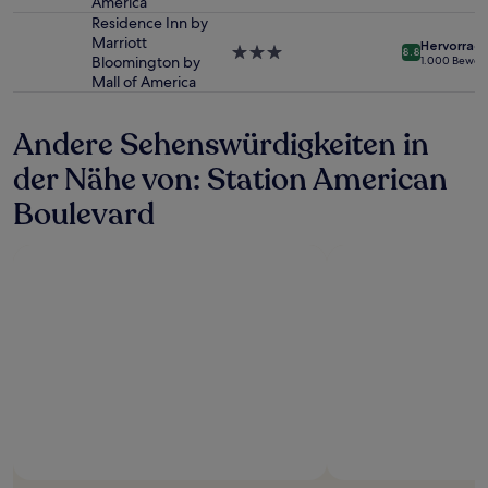
America
Bedingungen
Unterkunft
gelten.
Residence Inn by
Marriott
Hervorrag
3.0-
8.8
Bloomington by
1.000 Bewer
Sterne-
Mall of America
Unterkunft
Andere Sehenswürdigkeiten in
der Nähe von: Station American
Boulevard