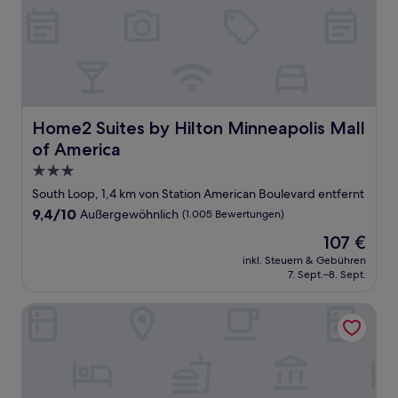
Home2 Suites by Hilton Minneapolis Mall of America
Home2 Suites by Hilton Minneapolis Mall
of America
3.0-
Sterne-
South Loop, 1,4 km von Station American Boulevard entfernt
Unterkunft
9.4
9,4/10
Außergewöhnlich
(1.005 Bewertungen)
von
Der
107 €
10,
Preis
Außergewöhnlich,
inkl. Steuern & Gebühren
beträgt
7. Sept.–8. Sept.
(1.005
107 €
Bewertungen)
TownePlace Suites Minneapolis near Mall of America