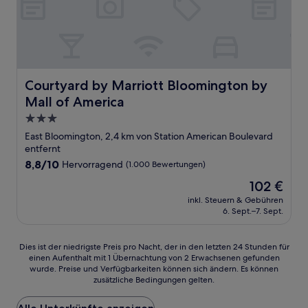
Courtyard by Marriott Bloomington by Mall of America
Courtyard by Marriott Bloomington by
Mall of America
3.0-
Sterne-
East Bloomington, 2,4 km von Station American Boulevard
Unterkunft
entfernt
8.8
8,8/10
Hervorragend
(1.000 Bewertungen)
von
Der
102 €
10,
Preis
Hervorragend,
inkl. Steuern & Gebühren
beträgt
6. Sept.–7. Sept.
(1.000
102 €
Bewertungen)
Dies
Dies ist der niedrigste Preis pro Nacht, der in den letzten 24 Stunden für
einen Aufenthalt mit 1 Übernachtung von 2 Erwachsenen gefunden
ist
wurde. Preise und Verfügbarkeiten können sich ändern. Es können
der
zusätzliche Bedingungen gelten.
niedrigste
Preis