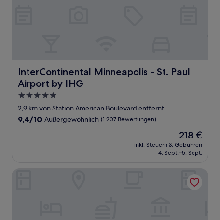
InterContinental Minneapolis - St. Paul Airport by IHG
InterContinental Minneapolis - St. Paul
Airport by IHG
5.0-
Sterne-
2,9 km von Station American Boulevard entfernt
Unterkunft
9.4
9,4/10
Außergewöhnlich
(1.207 Bewertungen)
von
Der
218 €
10,
Preis
Außergewöhnlich,
inkl. Steuern & Gebühren
beträgt
4. Sept.–5. Sept.
(1.207
218 €
Bewertungen)
Home2 Suites by Hilton Minneapolis Mall of America