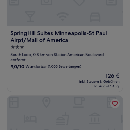
SpringHill Suites Minneapolis-St Paul Airpt/Mall of Amer
SpringHill Suites Minneapolis-St Paul
Airpt/Mall of America
3.0-
Sterne-
South Loop, 0,8 km von Station American Boulevard
Unterkunft
entfernt
9.0
9,0/10
Wunderbar
(1.003 Bewertungen)
von
Der
126 €
10,
Preis
Wunderbar,
inkl. Steuern & Gebühren
beträgt
16. Aug.–17. Aug.
(1.003
126 €
Bewertungen)
Residence Inn by Marriott Bloomington by Mall of Americ