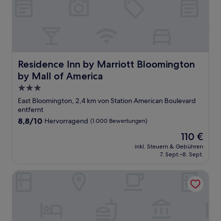
Residence Inn by Marriott Bloomington by Mall of Ameri
Residence Inn by Marriott Bloomington
by Mall of America
3.0-
Sterne-
East Bloomington, 2,4 km von Station American Boulevard
Unterkunft
entfernt
8.8
8,8/10
Hervorragend
(1.000 Bewertungen)
von
Der
110 €
10,
Preis
Hervorragend,
inkl. Steuern & Gebühren
beträgt
7. Sept.–8. Sept.
(1.000
110 €
Bewertungen)
Hyatt House Mall Of America Msp Airport