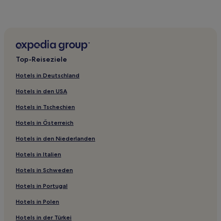
Hotels nahe University of Minnesota
Hotels nahe 10th Street-Station
Como: Hotels
Hotels nahe Station City West
Top-Reiseziele
Downtown Saint Paul: Hotels
Hotels nahe Como Town
Hotels in Deutschland
Hotels nahe Minnesota State Fairgrounds
Hotels in den USA
Hotels nahe Como Golf Course
Hotels in Tschechien
Medina Hotels
Hotels in Österreich
Hoffmans Corner: Hotels
Hotels in den Niederlanden
Hotels nahe Südbahnhof
Hotels in Italien
Waterford Hotels
Hotels in Schweden
Hotels nahe Quadriga
Hotels in Portugal
Arden Hills Hotels
Hotels in Polen
Corcoran: Hotels
Hotels in der Türkei