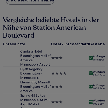
Alle Unterkünfte anzeigen
pro
Nacht,
der
in
Vergleiche beliebte Hotels in der
den
letzten
Nähe von Station American
24 Stunden
für
Boulevard
einen
Aufenthalt
mit
Unterkünfte
Unterkunftsstandard
Gästebew
1 Übernachtung
Cambria Hotel
von
Bloomington Mall of
2 Erwachsenen
Außergewö
3.0-
9.4
America
1.518 Bewert
gefunden
Sterne-
Minneapolis Airport
wurde.
Unterkunft
Hyatt Regency
Preise
Wunderba
Bloomington -
4.0-
9.2
und
2.446 Bewer
Minneapolis
Sterne-
Verfügbarkeiten
Unterkunft
Element by Marriott
können
Außergewö
Bloomington Mall of
3.0-
sich
9.4
1.003 Bewer
America
Sterne-
ändern.
Unterkunft
SpringHill Suites
Es
Minneapolis-St Paul
können
Wunderba
3.0-
9.0
Airpt/Mall of
zusätzliche
1.003 Bewer
Sterne-