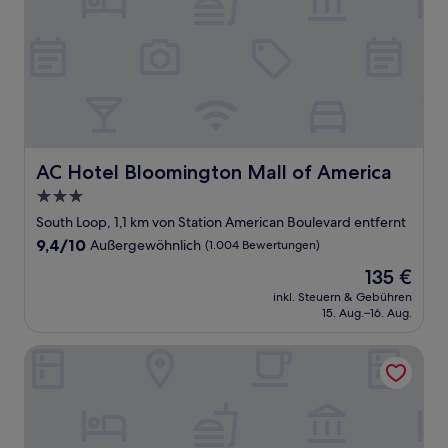
AC Hotel Bloomington Mall of America
AC Hotel Bloomington Mall of America
3.0-
Sterne-
South Loop, 1,1 km von Station American Boulevard entfernt
Unterkunft
9.4
9,4/10
Außergewöhnlich
(1.004 Bewertungen)
von
Der
135 €
10,
Preis
Außergewöhnlich,
inkl. Steuern & Gebühren
beträgt
15. Aug.–16. Aug.
(1.004
135 €
Bewertungen)
InterContinental Minneapolis - St. Paul Airport by IHG