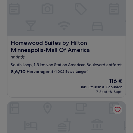
Homewood Suites by Hilton Minneapolis-Mall Of Ameri
Homewood Suites by Hilton
Minneapolis-Mall Of America
3.0-
Sterne-
South Loop, 1,5 km von Station American Boulevard entfernt
Unterkunft
8.6
8,6/10
Hervorragend
(1.002 Bewertungen)
von
Der
116 €
10,
Preis
Hervorragend,
inkl. Steuern & Gebühren
beträgt
7. Sept.–8. Sept.
(1.002
116 €
Bewertungen)
Comfort Inn MSP Airport - Mall of America