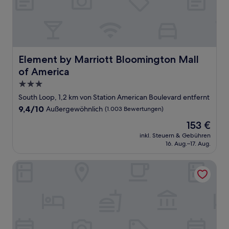
Element by Marriott Bloomington Mall of America
Element by Marriott Bloomington Mall
of America
3.0-
Sterne-
South Loop, 1,2 km von Station American Boulevard entfernt
Unterkunft
9.4
9,4/10
Außergewöhnlich
(1.003 Bewertungen)
von
Der
153 €
10,
Preis
Außergewöhnlich,
inkl. Steuern & Gebühren
beträgt
16. Aug.–17. Aug.
(1.003
153 €
Bewertungen)
SpringHill Suites Minneapolis-St Paul Airpt/Mall of Americ