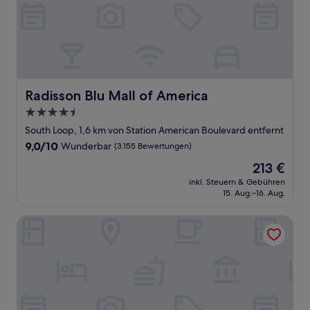
Radisson Blu Mall of America
Radisson Blu Mall of America
4.5-
Sterne-
South Loop, 1,6 km von Station American Boulevard entfernt
Unterkunft
9.0
9,0/10
Wunderbar
(3.155 Bewertungen)
von
Der
213 €
10,
Preis
Wunderbar,
inkl. Steuern & Gebühren
beträgt
15. Aug.–16. Aug.
(3.155
213 €
Bewertungen)
Tru by Hilton Minneapolis Mall of America