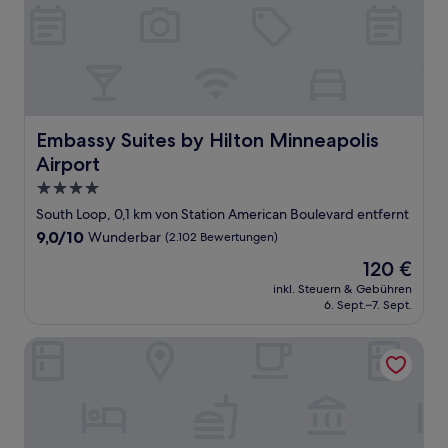
Embassy Suites by Hilton Minneapolis Airport
Embassy Suites by Hilton Minneapolis
Airport
4.0-
Sterne-
South Loop, 0,1 km von Station American Boulevard entfernt
Unterkunft
9.0
9,0/10
Wunderbar
(2.102 Bewertungen)
von
Der
120 €
10,
Preis
Wunderbar,
inkl. Steuern & Gebühren
beträgt
6. Sept.–7. Sept.
(2.102
120 €
Bewertungen)
Radisson Blu Mall of America