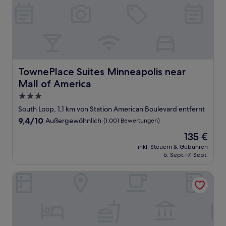
TownePlace Suites Minneapolis near Mall of America
TownePlace Suites Minneapolis near
Mall of America
3.0-
Sterne-
South Loop, 1,1 km von Station American Boulevard entfernt
Unterkunft
9.4
9,4/10
Außergewöhnlich
(1.001 Bewertungen)
von
Der
135 €
10,
Preis
Außergewöhnlich,
inkl. Steuern & Gebühren
beträgt
6. Sept.–7. Sept.
(1.001
135 €
Bewertungen)
Embassy Suites by Hilton Minneapolis Airport