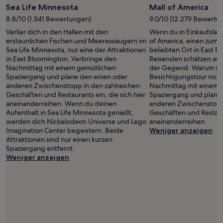
Sea Life Minnesota
Mall of America
8.8/10 (1.541 Bewertungen)
9.0/10 (12.279 Bewertu
Verlier dich in den Hallen mit den
Wenn du in Einkaufslaun
erstaunlichen Fischen und Meeressäugern im
of America, einen zum
Sea Life Minnesota, nur eine der Attraktionen
beliebten Ort in East 
in East Bloomington. Verbringe den
Reisenden schätzen auc
Nachmittag mit einem gemütlichen
der Gegend. Warum sta
Spaziergang und plane den einen oder
Besichtigungstour nich
anderen Zwischenstopp in den zahlreichen
Nachmittag mit einem 
Geschäften und Restaurants ein, die sich hier
Spaziergang und plane
aneinanderreihen. Wenn du deinen
anderen Zwischenstopp 
Aufenthalt in Sea Life Minnesota genießt,
Geschäften und Restaura
werden dich Nickelodeon Universe und Lego
aneinanderreihen.
Imagination Center begeistern. Beide
Weniger anzeigen
Attraktionen sind nur einen kurzen
Spaziergang entfernt.
Weniger anzeigen