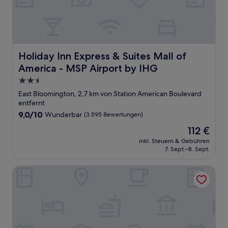
Holiday Inn Express & Suites Mall of America - MSP Airp
Holiday Inn Express & Suites Mall of
America - MSP Airport by IHG
2.5-
Sterne-
East Bloomington, 2,7 km von Station American Boulevard
Unterkunft
entfernt
9.0
9,0/10
Wunderbar
(3.595 Bewertungen)
von
Der
112 €
10,
Preis
Wunderbar,
inkl. Steuern & Gebühren
beträgt
7. Sept.–8. Sept.
(3.595
112 €
Bewertungen)
Country Inn & Suites by Radisson, Bloomington at Mall of