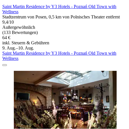
Saint Martin Residence by Y3 Hotels - Poznań Old Town with
Wellness
Stadtzentrum von Posen, 0,5 km von Polnisches Theater entfernt
9,4/10
Außergewöhnlich
(133 Bewertungen)
64 €
inkl. Steuern & Gebühren
9. Aug.–10. Aug.
Saint Martin Residence by Y3 Hotels - Poznań Old Town with
Wellness