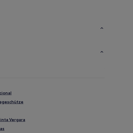
cional
negeschütze
uinta Vergara
cas