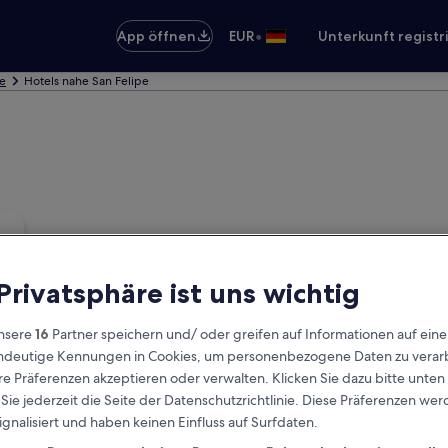
•
App öffnen
EUR
Unterkunft registr
pe
Hotels nahe San Felipe
 Privatsphäre ist uns wichtig
nsere
16
Partner speichern und/ oder greifen auf Informationen auf ein
eindeutige Kennungen in Cookies, um personenbezogene Daten zu verarb
e Präferenzen akzeptieren oder verwalten. Klicken Sie dazu bitte unten
ie jederzeit die Seite der Datenschutzrichtlinie. Diese Präferenzen we
ignalisiert und haben keinen Einfluss auf Surfdaten.