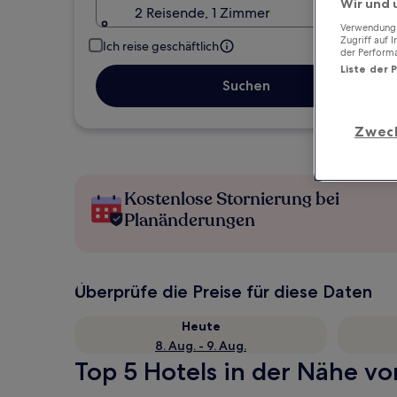
Wir und 
2 Reisende, 1 Zimmer
Verwendung g
Zugriff auf 
Ich reise geschäftlich
der Perform
Liste der 
Suchen
Zwec
Kostenlose Stornierung bei
Planänderungen
Überprüfe die Preise für diese Daten
Heute
8. Aug. - 9. Aug.
Top 5 Hotels in der Nähe von