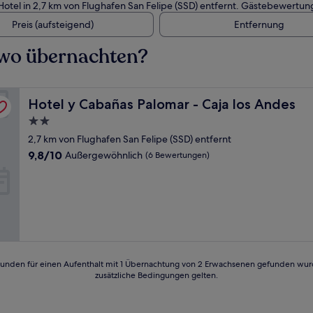
tel in 2,7 km von Flughafen San Felipe (SSD) entfernt. Gästebewertu
Preis (aufsteigend)
Entfernung
– wo übernachten?
Hotel y Cabañas Palomar - Caja los Andes
Hotel y Cabañas Palomar - Caja los Andes
2.0-
Sterne-
2,7 km von Flughafen San Felipe (SSD) entfernt
Unterkunft
9.8
9,8/10
Außergewöhnlich
(6 Bewertungen)
von
10,
Außergewöhnlich,
(6
Bewertungen)
24 Stunden für einen Aufenthalt mit 1 Übernachtung von 2 Erwachsenen gefunden wu
zusätzliche Bedingungen gelten.