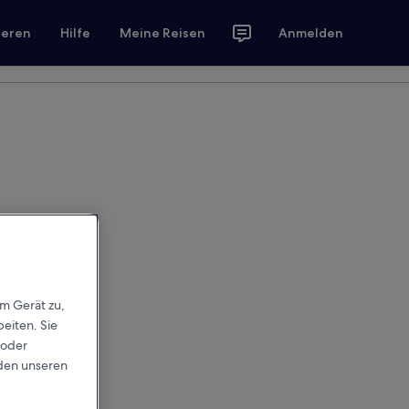
ieren
Hilfe
Meine Reisen
Anmelden
em Gerät zu,
eiten. Sie
 oder
rden unseren