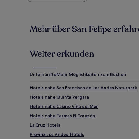
Preis
pro
Nacht,
der
in
Mehr über San Felipe erfah
den
letzten
24 Stunden
für
einen
Weiter erkunden
Aufenthalt
mit
1 Übernachtung
von
Unterkünfte
Mehr Möglichkeiten zum Buchen
2 Erwachsenen
gefunden
Hotels nahe San Francisco de Los Andes Naturpark
wurde.
Preise
Hotels nahe Quinta Vergara
und
Hotels nahe Casino Viña del Mar
Verfügbarkeiten
können
Hotels nahe Termas El Corazón
sich
ändern.
La Cruz Hotels
Es
Provinz Los Andes: Hotels
können