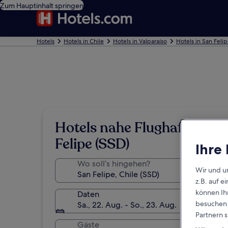
Zum Hauptinhalt springen
Hotels
Hotels in Chile
Hotels in Valparaíso
Hotels in San Feli
Hotels nahe Flughafen San
Felipe (SSD)
Ihre
Wo soll’s hingehen?
Wir und u
z.B. auf 
können Ihr
Daten
besuchen S
Sa., 22. Aug. - So., 23. Aug.
Partnern s
Gäste