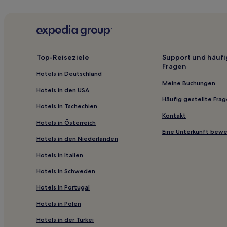
zusätzliche
Provinz Quillota: Hotels
Bedingungen
gelten.
Hotels nahe Playa Las Salinas
Hotels nahe Ski Portillo
Las Rosas Hotels
Top-Reiseziele
Support und häufi
Fragen
Hotels nahe Rioja Palast Museum für dekorative Kü
Hotels in Deutschland
Hotels nahe Valparaiso Sporting Club
Meine Buchungen
Hotels in den USA
Hotels nahe Palacio Vergara
Häufig gestellte Fra
Hotels in Tschechien
Hotels nahe Palacio Presidencial de Cerro Castillo
Kontakt
Hotels in Österreich
Hotels nahe Strand von Acapulco
Eine Unterkunft bew
Hotels in den Niederlanden
4-Sterne-Hotels in Valparaiso
Hotels in Italien
3-Sterne-Hotels in Maitencillo
Hotels in Schweden
3-Sterne-Hotels in Reñaca
Hotels in Portugal
Ferienwohnungen in Algarrobo
Hotels in Polen
Gasthäuser in Valparaiso
Gasthäuser in Höhle von Quintay
Hotels in der Türkei