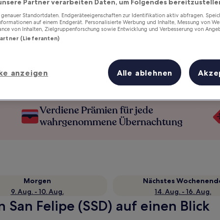
unsere Partner verarbeiten Daten, um Folgendes bereitzustelle
enauer Standortdaten. Endgeräteeigenschaften zur Identifikation aktiv abfragen. Spei
Informationen auf einem Endgerät. Personalisierte Werbung und Inhalte, Messung von We
ance von Inhalten, Zielgruppenforschung sowie Entwicklung und Verbesserung von Ange
Partner (Lieferanten)
ke anzeigen
Alle ablehnen
Akze
Verdiene Prämien für jede
wahrgenommene Übernachtung
Morgen
Nächstes Wochenend
9. Aug. - 10. Aug.
14. Aug. - 16. Aug.
 San Felipe (SSD) auf einen Blick