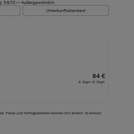
ng: 9,8/10 — Außergewöhnlich.
Unterkunftsstandard
Der
84 €
Preis
4. Sept.–5. Sept.
beträgt
84 €
rde. Preise und Verfügbarkeiten können sich ändern. Es können