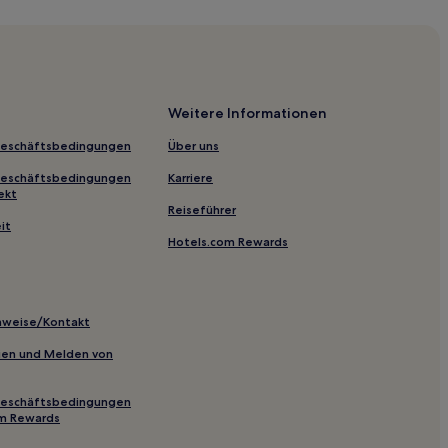
Weitere Informationen
Geschäftsbedingungen
Über uns
and
Geschäftsbedingungen
Karriere
ekt
Reiseführer
a: Hotels
it
Hotels.com Rewards
inweise/Kontakt
uintay
inien und Melden von
Geschäftsbedingungen
om Rewards