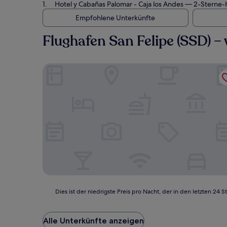
Hotel y Cabañas Palomar - Caja los Andes
— 2-Sterne-Ho
Empfohlene Unterkünfte
Flughafen San Felipe (SSD) 
Hotel y Cabañas Palomar - Caja los Andes
Dies
Dies ist der niedrigste Preis pro Nacht, der in den letzten 
ist
der
niedrigste
Alle Unterkünfte anzeigen