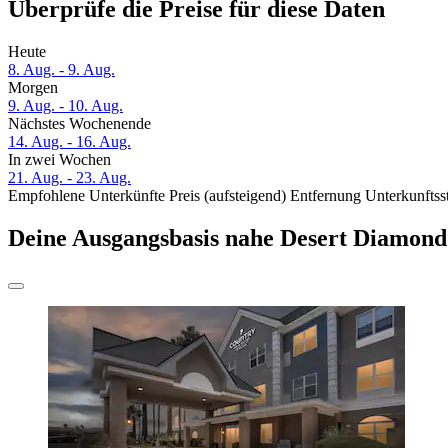
Überprüfe die Preise für diese Daten
Heute
8. Aug. - 9. Aug.
Morgen
9. Aug. - 10. Aug.
Nächstes Wochenende
14. Aug. - 16. Aug.
In zwei Wochen
21. Aug. - 23. Aug.
Empfohlene Unterkünfte
Preis (aufsteigend)
Entfernung
Unterkunftss
Deine Ausgangsbasis nahe Desert Diamond