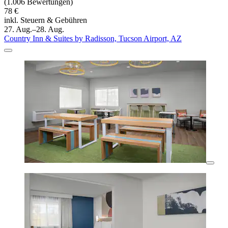
(1.006 Bewertungen)
78 €
inkl. Steuern & Gebühren
27. Aug.–28. Aug.
Country Inn & Suites by Radisson, Tucson Airport, AZ