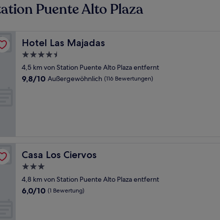
ation Puente Alto Plaza
Hotel Las Majadas
Hotel Las Majadas
4.5-
Sterne-
4,5 km von Station Puente Alto Plaza entfernt
Unterkunft
9.8
9,8/10
Außergewöhnlich
(116 Bewertungen)
von
10,
Außergewöhnlich,
(116
Bewertungen)
Casa Los Ciervos
Casa Los Ciervos
3.0-
Sterne-
4,8 km von Station Puente Alto Plaza entfernt
Unterkunft
6.0
6,0/10
(1 Bewertung)
von
10,
(1