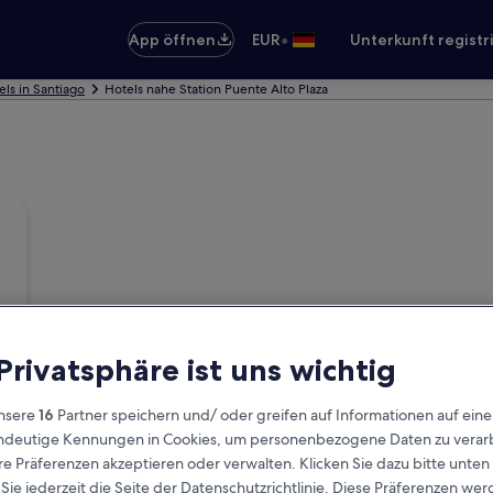
•
App öffnen
EUR
Unterkunft registr
els in Santiago
Hotels nahe Station Puente Alto Plaza
 Privatsphäre ist uns wichtig
nsere
16
Partner speichern und/ oder greifen auf Informationen auf ein
eindeutige Kennungen in Cookies, um personenbezogene Daten zu verarb
e Präferenzen akzeptieren oder verwalten. Klicken Sie dazu bitte unten
ie jederzeit die Seite der Datenschutzrichtlinie. Diese Präferenzen we