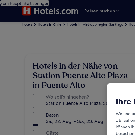
Zum Hauptinhalt springen
Reisen buchen
Hotels
Hotels in Chile
Hotels in Metropolregion Santiago
Hot
Hotels in der Nähe von
Station Puente Alto Plaza
in Puente Alto
Wo soll’s hingehen?
Ihre
Wir und u
Daten
z.B. auf 
Sa., 22. Aug. - So., 23. Aug.
können Ihr
Gäste
besuchen S