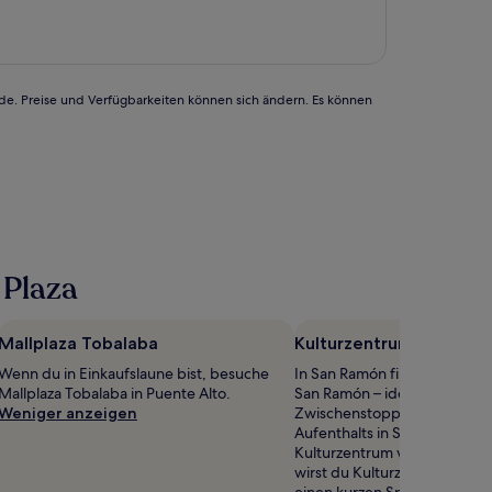
beträgt
125 €
rde. Preise und Verfügbarkeiten können sich ändern. Es können
 Plaza
Mallplaza Tobalaba
Kulturzentrum von San
Wenn du in Einkaufslaune bist, besuche
In San Ramón findest du Kul
Mallplaza Tobalaba in Puente Alto.
San Ramón – ideal für einen
Weniger anzeigen
Zwischenstopp während dei
Aufenthalts in Santiago. We
Kulturzentrum von San Ramón 
wirst du Kulturzentrum Espac