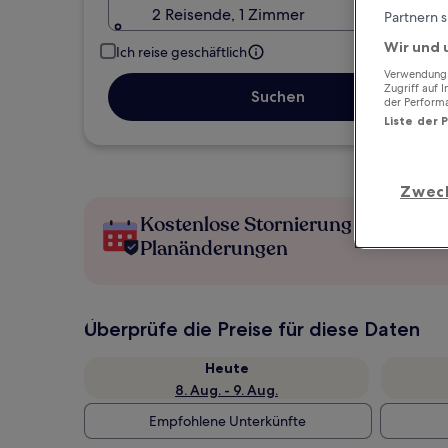
2 Reisende, 1 Zimmer
Partnern s
Wir und 
Ich reise geschäftlich
Verwendung g
Zugriff auf 
Suchen
der Perform
Liste der 
Zwec
Kostenlose Stornierung bei
Planänderungen
Überprüfe die Preise für diese Daten
Heute
8. Aug. - 9. Aug.
Empfohlene Unterkünfte