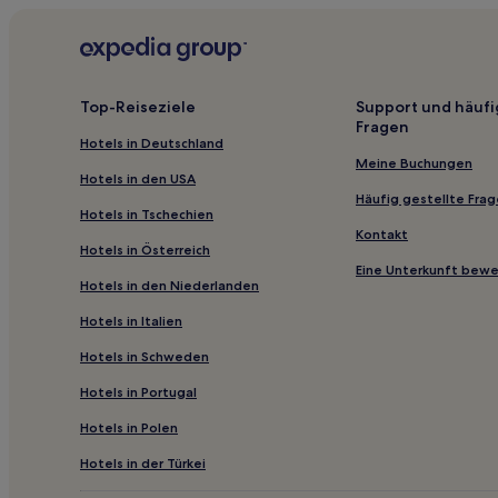
Hotels nahe Vina Haras de Pirque
Hotels nahe Station Bío Bío
Hotels nahe Estadio Nacional de Chile Julio Martín
Top-Reiseziele
Support und häufi
Fragen
Provinz Cordillera: Hotels
Hotels in Deutschland
San Joaquín: Hotels
Meine Buchungen
Hotels in den USA
Ñuñoa: Hotels
Häufig gestellte Fra
Hotels in Tschechien
Hotels nahe Museo Interactivo Mirador
Kontakt
Hotels in Österreich
Hotels nahe Einkaufszentrum Plaza Oeste
Eine Unterkunft bew
Hotels in den Niederlanden
Hotels nahe Gemeindemarkt von Providencia
Hotels in Italien
Hotels nahe Station Quilin
Hotels in Schweden
Hotels nahe Station Pedro de Valdivia
Hotels in Portugal
Hotels nahe Station O'Higgins Park
Hotels nahe Villa Grimaldi
Hotels in Polen
Barrio Italia: Hotels
Hotels in der Türkei
Luxus in Vitacura