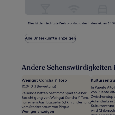
Dies
Dies ist der niedrigste Preis pro Nacht, der in den letzten 
ist
der
niedrigste
Alle Unterkünfte anzeigen
Preis
pro
Nacht,
der
in
Andere Sehenswürdigkeiten in
den
letzten
24 Stunden
für
Weingut Concha Y Toro
Kulturzentr
einen
10.0/10 (1 Bewertung)
In Puente Alto
Aufenthalt
von Puente Alto
mit
Reisende hätten bestimmt Spaß an einer
Zwischenstopp
1 Übernachtung
Besichtigung von Weingut Concha Y Toro,
Aufenthalts in
von
nur einem Ausflugsziel in 5,1 km Entfernung
Kulturzentrum v
2 Erwachsenen
vom Stadtzentrum von Pirque.
wird Chilenisc
gefunden
Weniger anzeigen