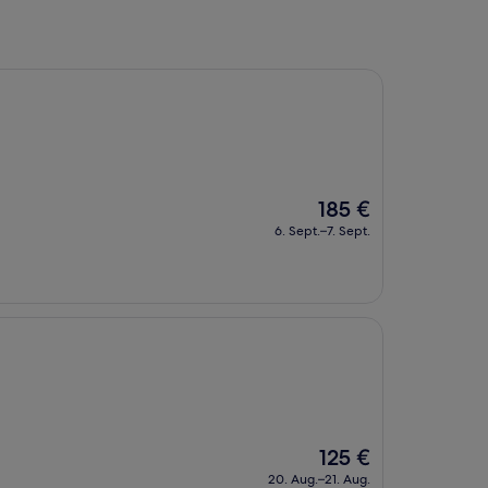
Der
185 €
Preis
6. Sept.–7. Sept.
beträgt
185 €
Der
125 €
Preis
20. Aug.–21. Aug.