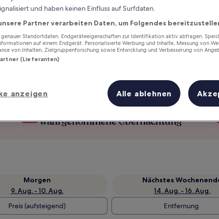
ignalisiert und haben keinen Einfluss auf Surfdaten.
unsere Partner verarbeiten Daten, um Folgendes bereitzustelle
enauer Standortdaten. Endgeräteeigenschaften zur Identifikation aktiv abfragen. Spei
Informationen auf einem Endgerät. Personalisierte Werbung und Inhalte, Messung von We
ance von Inhalten, Zielgruppenforschung sowie Entwicklung und Verbesserung von Ange
Partner (Lieferanten)
ke anzeigen
Alle ablehnen
Akze
Verdiene Prämien für jede
wahrgenommene Übernachtung
Morgen
Nächstes Wochenend
9. Aug. - 10. Aug.
14. Aug. - 16. Aug.
Preis (aufsteigend)
Entfernung