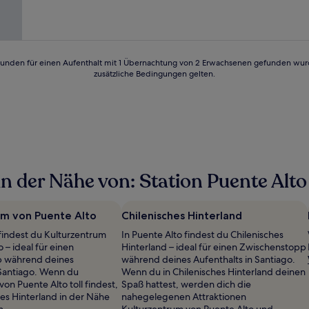
Bewertung)
24 Stunden für einen Aufenthalt mit 1 Übernachtung von 2 Erwachsenen gefunden wu
zusätzliche Bedingungen gelten.
 der Nähe von: Station Puente Alto
um von Puente Alto
Chilenisches Hinterland
 findest du Kulturzentrum
In Puente Alto findest du Chilenisches
 – ideal für einen
Hinterland – ideal für einen Zwischenstopp
 während deines
während deines Aufenthalts in Santiago.
 Santiago. Wenn du
Wenn du in Chilenisches Hinterland deinen
on Puente Alto toll findest,
Spaß hattest, werden dich die
hes Hinterland in der Nähe
nahegelegenen Attraktionen