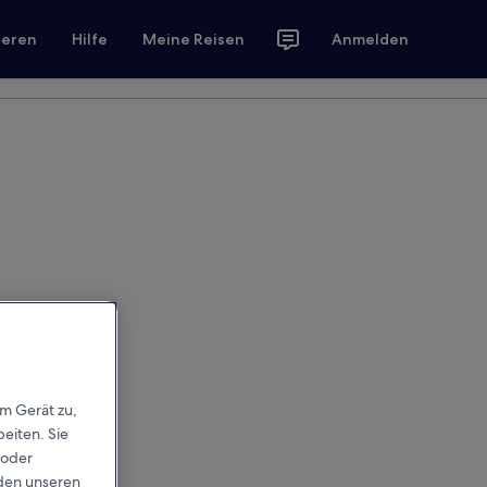
ieren
Hilfe
Meine Reisen
Anmelden
em Gerät zu,
eiten. Sie
 oder
rden unseren