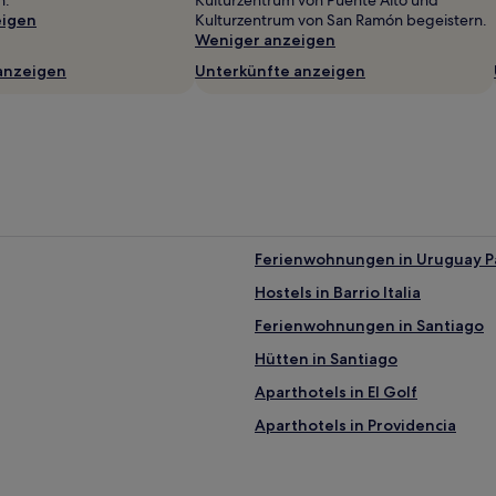
n.
Kulturzentrum von Puente Alto und
eigen
Kulturzentrum von San Ramón begeistern.
Weniger anzeigen
anzeigen
Unterkünfte anzeigen
Ferienwohnungen in Uruguay P
Hostels in Barrio Italia
Ferienwohnungen in Santiago
Hütten in Santiago
Aparthotels in El Golf
Aparthotels in Providencia
B&B in Providencia
Hotels nahe Viña Santa Rita