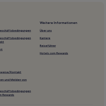
Weitere Informationen
a
Geschäftsbedingungen
Über uns
Geschäftsbedingungen
Karriere
o
ekt
Reiseführer
erung und der Menschenrechte
it
Hotels.com Rewards
n
ls
inweise/Kontakt
Museum
inien und Melden von
olón
Geschäftsbedingungen
om Rewards
hnhof