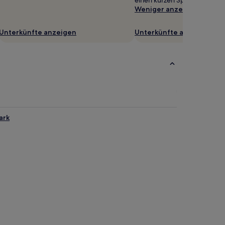
einen kurzen Spaziergang ent
Weniger anzeigen
Unterkünfte anzeigen
Unterkünfte anzeigen
ark