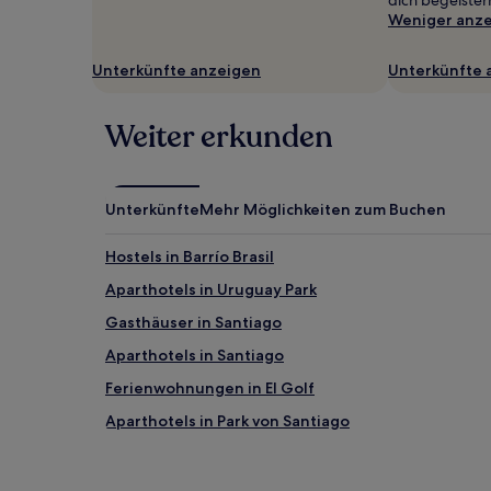
dich begeister
wurde.
Weniger anz
Preise
und
Verfügbarkeiten
Unterkünfte anzeigen
Unterkünfte 
können
sich
ändern.
Weiter erkunden
Es
können
zusätzliche
Bedingungen
Unterkünfte
Mehr Möglichkeiten zum Buchen
gelten.
Hostels in Barrío Brasil
Aparthotels in Uruguay Park
Gasthäuser in Santiago
Aparthotels in Santiago
Ferienwohnungen in El Golf
Aparthotels in Park von Santiago
Ferienwohnungen in Providencia
Hostels in Providencia