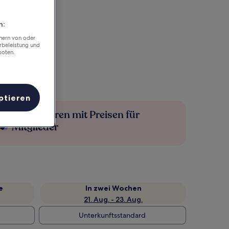
n:
chern von oder
rbeleistung und
boten.
ptieren
Mehr sparen mit Preisen für
Mitglieder
e
In zwei Wochen
21. Aug. - 23. Aug.
Unterkunftsstandard