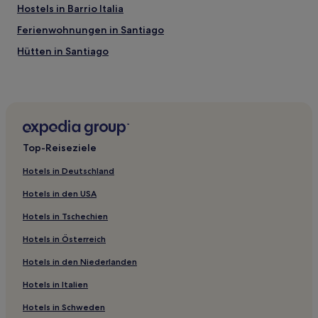
Hostels in Barrio Italia
Ferienwohnungen in Santiago
Hütten in Santiago
Gasthäuser in Santiago
Aparthotels in Santiago
Aparthotels in El Golf
Ferienwohnungen in El Golf
Top-Reiseziele
Aparthotels in Park von Santiago
Hotels in Deutschland
Ferienwohnungen in Providencia
Hotels in den USA
Aparthotels in Providencia
Hotels in Tschechien
B&B in Providencia
Hotels in Österreich
Hostels in Providencia
Hotels in den Niederlanden
3-Sterne-Hotels in Farellones
3-Sterne-Hotels in Recoleta
Hotels in Italien
2-Sterne-Hotels in San Alfonso
Hotels in Schweden