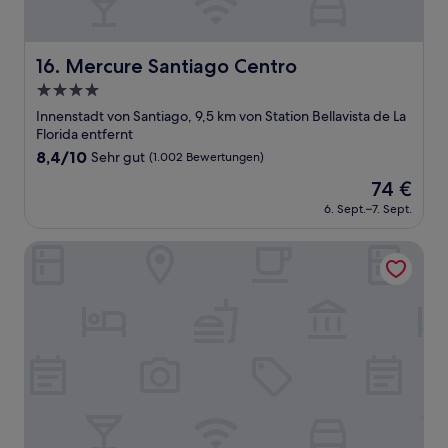
Mercure Santiago Centro
16. Mercure Santiago Centro
4.0-
Sterne-
Innenstadt von Santiago, 9,5 km von Station Bellavista de La
Unterkunft
Florida entfernt
8.4
8,4/10
Sehr gut
(1.002 Bewertungen)
von
Der
74 €
10,
Preis
Sehr
6. Sept.–7. Sept.
beträgt
gut,
74 €
(1.002
Aparthotel providencia
Bewertungen)