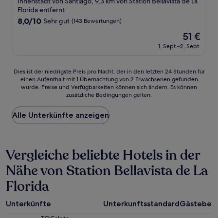
Innenstadt von Santiago, 9,3 km von Station Bellavista de La
Unterkunft
Florida entfernt
8.0
8,0/10
Sehr gut
(143 Bewertungen)
von
Der
51 €
10,
Preis
Sehr
1. Sept.–2. Sept.
beträgt
gut,
51 €
(143
Dies
Dies ist der niedrigste Preis pro Nacht, der in den letzten 24 Stunden für
Bewertungen)
einen Aufenthalt mit 1 Übernachtung von 2 Erwachsenen gefunden
ist
wurde. Preise und Verfügbarkeiten können sich ändern. Es können
der
zusätzliche Bedingungen gelten.
niedrigste
Preis
Alle Unterkünfte anzeigen
pro
Nacht,
der
in
Vergleiche beliebte Hotels in der
den
letzten
Nähe von Station Bellavista de La
24 Stunden
für
Florida
einen
Aufenthalt
mit
Unterkünfte
Unterkunftsstandard
Gästebew
1 Übernachtung