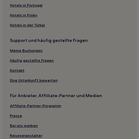
4-Sterne-Hotels in Providencia
Hotels in Portugal
3-Sterne-Hotels in Providencia
Hotels in Polen
3-Sterne-Hotels in Barrio Italia
Hotels in der Türkei
Bellavista: Hotels
Support und häufig gestellte Fragen
Hotels nahe Station Bío Bío
Hotels nahe Station Rondizzoni
Meine Buchungen
Hotels nahe Estadio Nacional de Chile Julio Martínez
Häufig gestellte Fragen
Prádanos
Kontakt
Santiago Hotels
Eine Unterkunft bewerten
Provinz Cordillera: Hotels
Hotels nahe University of Santiago-Chile
Für Anbieter, Affliliate-Partner und Medien
Hotels nahe Centro Cultural Gabriela Mistral
Affiliate-Partner-Programm
Hotels nahe Station Chile España
Presse
San Joaquín: Hotels
Bei uns werben
Hotels nahe National Museum of Natural History
Reiseveranstalter