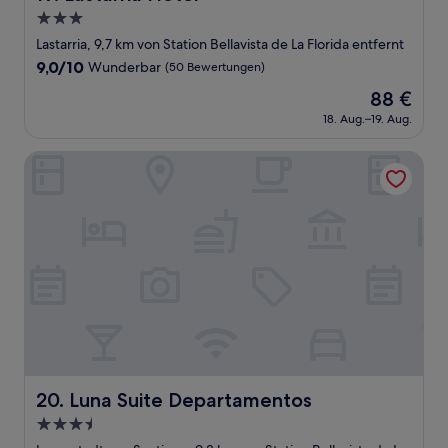
3.0-
Sterne-
Lastarria, 9,7 km von Station Bellavista de La Florida entfernt
Unterkunft
9.0
9,0/10
Wunderbar
(50 Bewertungen)
von
Der
88 €
10,
Preis
Wunderbar,
18. Aug.–19. Aug.
beträgt
(50
88 €
Bewertungen)
Luna Suite Departamentos
Luna Suite Departamentos
20. Luna Suite Departamentos
3.5-
Sterne-