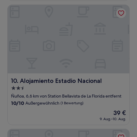
(11
52 €
Bewertungen)
Alojamiento Estadio Nacional
Alojamiento Estadio Nacional
10. Alojamiento Estadio Nacional
2.5-
Sterne-
Ñuñoa, 6,6 km von Station Bellavista de La Florida entfernt
Unterkunft
10.0
10/10
Außergewöhnlich
(1 Bewertung)
von
Der
39 €
10,
Preis
Außergewöhnlich,
9. Aug.–10. Aug.
beträgt
(1
39 €
Bewertung)
Hotel Plaza San Francisco