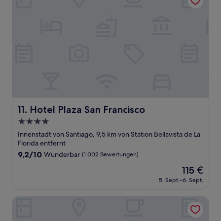
Hotel Plaza San Francisco
11. Hotel Plaza San Francisco
4.0-
Sterne-
Innenstadt von Santiago, 9,5 km von Station Bellavista de La
Unterkunft
Florida entfernt
9.2
9,2/10
Wunderbar
(1.002 Bewertungen)
von
Der
115 €
10,
Preis
Wunderbar,
5. Sept.–6. Sept.
beträgt
(1.002
115 €
Bewertungen)
Apart Hotel Viva Providencia