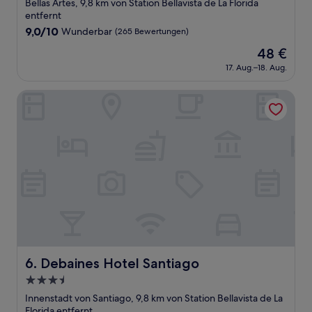
Sterne-
Bellas Artes, 9,8 km von Station Bellavista de La Florida
Unterkunft
entfernt
9.0
9,0/10
Wunderbar
(265 Bewertungen)
von
Der
48 €
10,
Preis
Wunderbar,
17. Aug.–18. Aug.
beträgt
(265
48 €
Bewertungen)
Debaines Hotel Santiago
Debaines Hotel Santiago
6. Debaines Hotel Santiago
3.5-
Sterne-
Innenstadt von Santiago, 9,8 km von Station Bellavista de La
Unterkunft
Florida entfernt