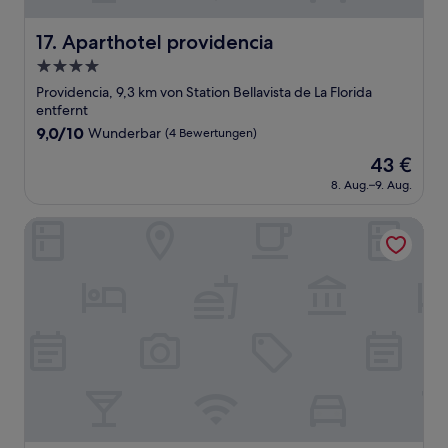
Aparthotel providencia
17. Aparthotel providencia
4.0-
Sterne-
Providencia, 9,3 km von Station Bellavista de La Florida
Unterkunft
entfernt
9.0
9,0/10
Wunderbar
(4 Bewertungen)
von
Der
43 €
10,
Preis
Wunderbar,
8. Aug.–9. Aug.
beträgt
(4
43 €
Bewertungen)
Park Plaza Apart Hotel