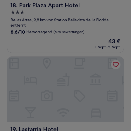
Park Plaza Apart Hotel
18. Park Plaza Apart Hotel
3.0-
Sterne-
Bellas Artes, 9,8 km von Station Bellavista de La Florida
Unterkunft
entfernt
8.6
8,6/10
Hervorragend
(694 Bewertungen)
von
Der
43 €
10,
Preis
Hervorragend,
1. Sept.–2. Sept.
beträgt
(694
43 €
Bewertungen)
Lastarria Hotel
Lastarria Hotel
19. Lastarria Hotel