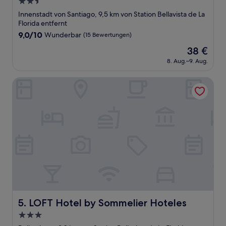
2.5-
Sterne-
Innenstadt von Santiago, 9,5 km von Station Bellavista de La
Unterkunft
Florida entfernt
9.0
9,0/10
Wunderbar
(15 Bewertungen)
von
Der
38 €
10,
Preis
Wunderbar,
8. Aug.–9. Aug.
beträgt
(15
38 €
Bewertungen)
LOFT Hotel by Sommelier Hoteles
LOFT Hotel by Sommelier Hoteles
5. LOFT Hotel by Sommelier Hoteles
3.0-