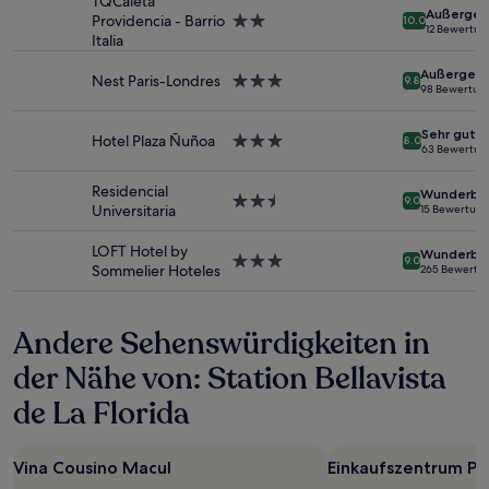
TQCaleta
von
Außergew
Providencia - Barrio
2.0-
10.0
2 Erwachsenen
12 Bewertu
Italia
Sterne-
gefunden
Unterkunft
wurde.
Außergewö
Nest Paris-Londres
3.0-
9.8
Preise
98 Bewertun
Sterne-
und
Unterkunft
Verfügbarkeiten
Sehr gut
Hotel Plaza Ñuñoa
3.0-
können
8.0
63 Bewertun
Sterne-
sich
Unterkunft
ändern.
Residencial
Wunderba
2.5-
Es
9.0
Universitaria
15 Bewertun
Sterne-
können
Unterkunft
zusätzliche
LOFT Hotel by
Wunderba
Bedingungen
3.0-
9.0
Sommelier Hoteles
265 Bewertu
gelten.
Sterne-
Unterkunft
Andere Sehenswürdigkeiten in
der Nähe von: Station Bellavista
de La Florida
Vina Cousino Macul
Einkaufszentrum Pl