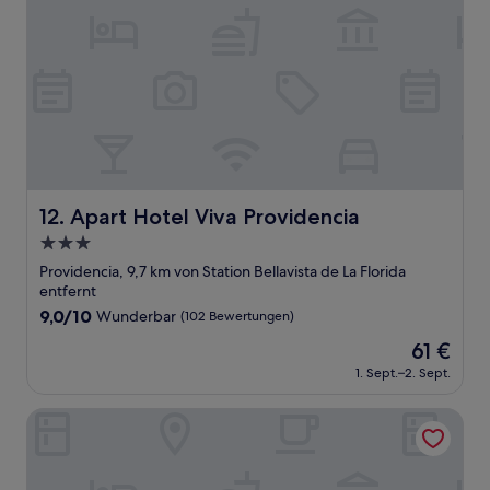
Apart Hotel Viva Providencia
12. Apart Hotel Viva Providencia
3.0-
Sterne-
Providencia, 9,7 km von Station Bellavista de La Florida
Unterkunft
entfernt
9.0
9,0/10
Wunderbar
(102 Bewertungen)
von
Der
61 €
10,
Preis
Wunderbar,
1. Sept.–2. Sept.
beträgt
(102
61 €
Bewertungen)
Foresta Hotel