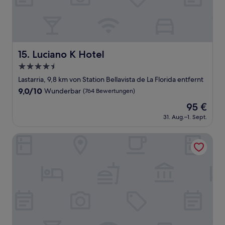
Luciano K Hotel
15. Luciano K Hotel
4.5-
Sterne-
Lastarria, 9,8 km von Station Bellavista de La Florida entfernt
Unterkunft
9.0
9,0/10
Wunderbar
(764 Bewertungen)
von
Der
95 €
10,
Preis
Wunderbar,
31. Aug.–1. Sept.
beträgt
(764
95 €
Bewertungen)
Mercure Santiago Centro