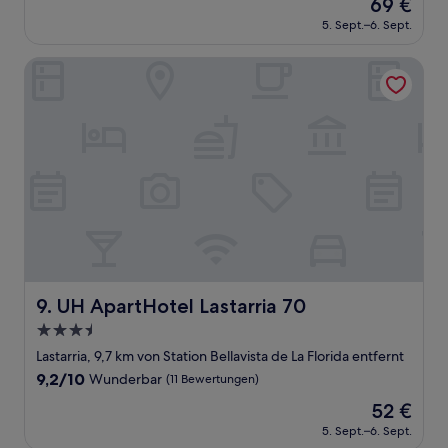
Der
69 €
10,
Preis
Hervorragend,
5. Sept.–6. Sept.
beträgt
(629
69 €
Bewertungen)
UH ApartHotel Lastarria 70
UH ApartHotel Lastarria 70
9. UH ApartHotel Lastarria 70
3.5-
Sterne-
Lastarria, 9,7 km von Station Bellavista de La Florida entfernt
Unterkunft
9.2
9,2/10
Wunderbar
(11 Bewertungen)
von
Der
52 €
10,
Preis
Wunderbar,
5. Sept.–6. Sept.
beträgt