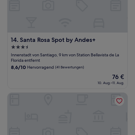
Santa Rosa Spot by Andes+
14. Santa Rosa Spot by Andes+
3.5-
Sterne-
Innenstadt von Santiago, 9 km von Station Bellavista de La
Unterkunft
Florida entfernt
8.6
8,6/10
Hervorragend
(41 Bewertungen)
von
Der
76 €
10,
Preis
Hervorragend,
10. Aug.–11. Aug.
beträgt
(41
76 €
Bewertungen)
Luciano K Hotel