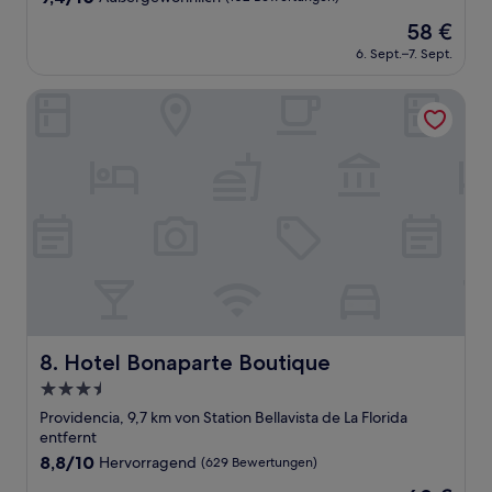
von
Der
58 €
10,
Preis
Außergewöhnlich,
6. Sept.–7. Sept.
beträgt
(102
58 €
Bewertungen)
Hotel Bonaparte Boutique
Hotel Bonaparte Boutique
8. Hotel Bonaparte Boutique
3.5-
Sterne-
Providencia, 9,7 km von Station Bellavista de La Florida
Unterkunft
entfernt
8.8
8,8/10
Hervorragend
(629 Bewertungen)
von