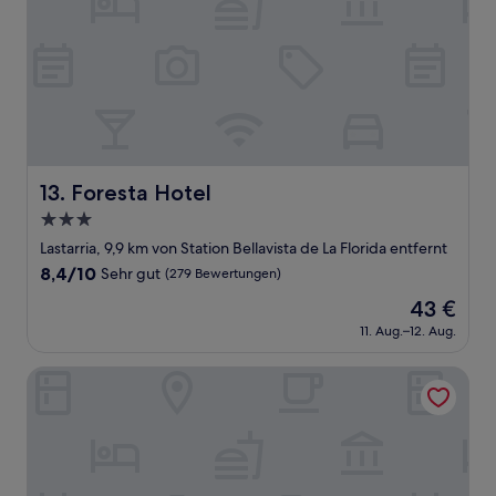
Foresta Hotel
13. Foresta Hotel
3.0-
Sterne-
Lastarria, 9,9 km von Station Bellavista de La Florida entfernt
Unterkunft
8.4
8,4/10
Sehr gut
(279 Bewertungen)
von
Der
43 €
10,
Preis
Sehr
11. Aug.–12. Aug.
beträgt
gut,
43 €
(279
Santa Rosa Spot by Andes+
Bewertungen)