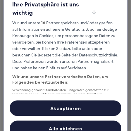
Ihre Privatsphäre ist uns
Nest Paris-Londres
wichtig
2. Nest Paris-Londres
3.0-
Wir und unsere
16
Partner speichern und/ oder greifen
Sterne-
Innenstadt von Santiago, 9,4 km von Station Bellavista de La
auf Informationen auf einem Gerät zu, z.B. auf eindeutige
Unterkunft
Florida entfernt
Kennungen in Cookies, um personenbezogene Daten zu
9.8
9,8/10
Außergewöhnlich
(98 Bewertungen)
verarbeiten. Sie können Ihre Präferenzen akzeptieren
von
Der
48 €
oder verwalten. Klicken Sie dazu bitte unten oder
10,
Preis
Außergewöhnlich,
3. Sept.–4. Sept.
besuchen Sie jederzeit die Seite der Datenschutzrichtlinie.
beträgt
(98
Diese Präferenzen werden unseren Partnern signalisiert
48 €
Bewertungen)
Hotel Plaza Ñuñoa
und haben keinen Einfluss auf Surfdaten.
Wir und unsere Partner verarbeiten Daten, um
Folgendes bereitzustellen:
Verwendung genauer Standortdaten. Endgeräteeigenschaften zur
Identifikation aktiv abfragen. Speichern von oder Zugriff auf
Informationen auf einem Endgerät. Personalisierte Werbung und
Inhalte, Messung von Werbeleistung und der Performance von Inhalten,
Zielgruppenforschung sowie Entwicklung und Verbesserung von
Akzeptieren
Angeboten.
Liste der Partner (Lieferanten)
Alle ablehnen