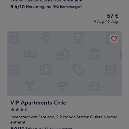
1 km von Station Quinta Normal entfernt
Unterkunft
8.6
8,6/10
Hervorragend
(192 Bewertungen)
von
Der
57 €
10,
Preis
Hervorragend,
9. Aug.–10. Aug.
beträgt
(192
57 €
Bewertungen)
VIP Apartments Chile
VIP Apartments Chile
VIP Apartments Chile
3.5-
Sterne-
Innenstadt von Santiago, 2,2 km von Station Quinta Normal
Unterkunft
entfernt
8.0
8,0/10
Sehr gut
(183 Bewertungen)