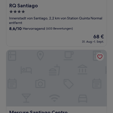
RQ Santiago
RQ Santiago
4.0-
Sterne-
Innenstadt von Santiago, 2,2 km von Station Quinta Normal
Unterkunft
entfernt
8.6
8,6/10
Hervorragend
(633 Bewertungen)
von
Der
68 €
10,
Preis
Hervorragend,
31. Aug.–1. Sept.
beträgt
(633
68 €
Bewertungen)
Mercure Santiago Centro
Mercure Santiago Centro
Mercure Santiago Centro