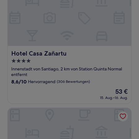
Hotel Casa Zañartu
Hotel Casa Zañartu
4.0-
Sterne-
Innenstadt von Santiago, 2 km von Station Quinta Normal
Unterkunft
entfernt
8.6
8,6/10
Hervorragend
(306 Bewertungen)
von
Der
53 €
10,
Preis
Hervorragend,
15. Aug.–16. Aug.
beträgt
(306
53 €
Bewertungen)
Black Cat Hostal Boutique