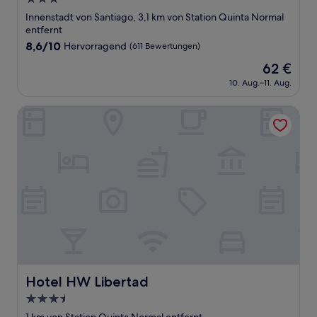
Sterne-
Innenstadt von Santiago, 3,1 km von Station Quinta Normal
Unterkunft
entfernt
8.6
8,6/10
Hervorragend
(611 Bewertungen)
von
Der
62 €
10,
Preis
Hervorragend,
10. Aug.–11. Aug.
beträgt
(611
62 €
Bewertungen)
Hotel HW Libertad
Hotel HW Libertad
Hotel HW Libertad
3.5-
Sterne-