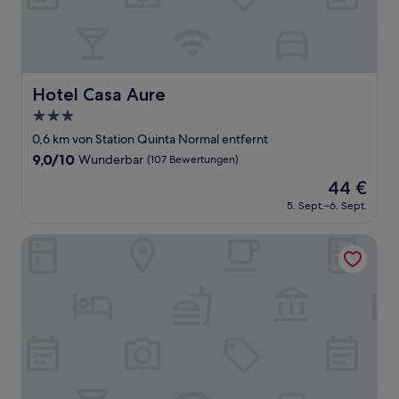
Hotel Casa Aure
Hotel Casa Aure
3.0-
Sterne-
0,6 km von Station Quinta Normal entfernt
Unterkunft
9.0
9,0/10
Wunderbar
(107 Bewertungen)
von
Der
44 €
10,
Preis
Wunderbar,
5. Sept.–6. Sept.
beträgt
(107
44 €
Bewertungen)
Hotel Sommelier Agustinas