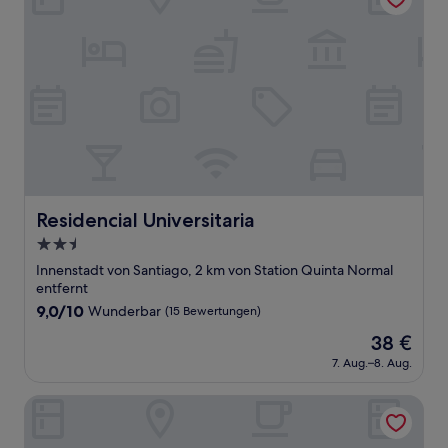
Residencial Universitaria
Residencial Universitaria
2.5-
Sterne-
Innenstadt von Santiago, 2 km von Station Quinta Normal
Unterkunft
entfernt
9.0
9,0/10
Wunderbar
(15 Bewertungen)
von
Der
38 €
10,
Preis
Wunderbar,
7. Aug.–8. Aug.
beträgt
(15
38 €
Bewertungen)
Hotel Panamericano