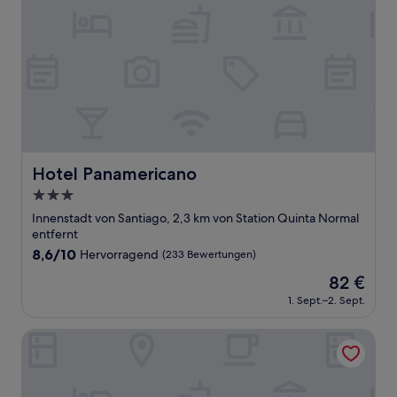
Hotel Panamericano
Hotel Panamericano
3.0-
Sterne-
Innenstadt von Santiago, 2,3 km von Station Quinta Normal
Unterkunft
entfernt
8.6
8,6/10
Hervorragend
(233 Bewertungen)
von
Der
82 €
10,
Preis
Hervorragend,
1. Sept.–2. Sept.
beträgt
(233
82 €
Bewertungen)
Hotel Casa Zañartu