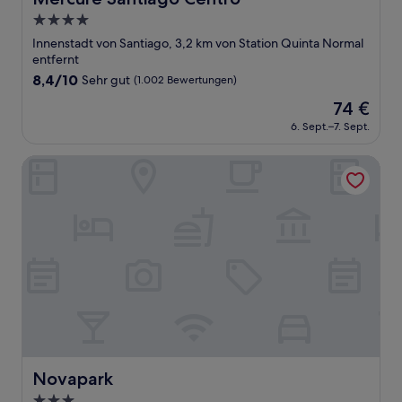
4.0-
Sterne-
Innenstadt von Santiago, 3,2 km von Station Quinta Normal
Unterkunft
entfernt
8.4
8,4/10
Sehr gut
(1.002 Bewertungen)
von
Der
74 €
10,
Preis
Sehr
6. Sept.–7. Sept.
beträgt
gut,
74 €
(1.002
Novapark
Bewertungen)
Novapark
Novapark
3.0-