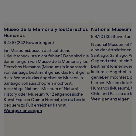
Museo de la Memoria y los Derechos
National Museum of
Humanos
8.4/10 (135 Bewertung
8.4/10 (242 Bewertungen)
National Museum of Natu
eine der Attraktionen i
Ein Museumsbesuch darf auf deiner
Santiago, Santiago. We
Urlaubscheckliste nicht fehlen? Dann sind die
Gegend reist, ist ein Z
Sammlungen von Museo de la Memoria y los
bestimmt lohnenswert.
Derechos Humanos (Museum) in Innenstadt
kulturelle Angebot in S
von Santiago bestimmt genau das Richtige für
genießen möchtest, pl
dich. Wenn du das Angebot an Museen in
hierhin: Museo de la M
Santiago voll ausschöpfen möchtest,
Humanos (Museum), Univ
besichtige National Museum of Natural
Chile und Palacio de la
History oder Museum für Zeitgenössische
Weniger anzeigen
Kunst Espacio Quinta Normal, die du beide
bequem zu Fuß erreichen kannst.
Weniger anzeigen