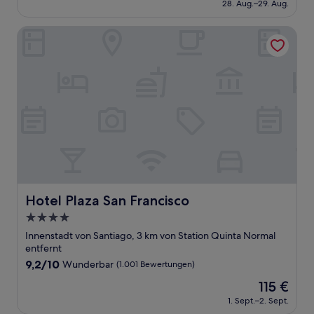
Außergewöhnlich,
28. Aug.–29. Aug.
beträgt
(288
105 €
Bewertungen)
Hotel Plaza San Francisco
Hotel Plaza San Francisco
Hotel Plaza San Francisco
4.0-
Sterne-
Innenstadt von Santiago, 3 km von Station Quinta Normal
Unterkunft
entfernt
9.2
9,2/10
Wunderbar
(1.001 Bewertungen)
von
Der
115 €
10,
Preis
Wunderbar,
1. Sept.–2. Sept.
beträgt
(1.001