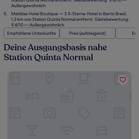
Station Quinta Normal entfernt. Gästebewertung: 9,6/10 —
Außergewöhnlich.
Matildas Hotel Boutique
— 3.5-Sterne-Hotel in Barrío Brasil,
1,3 km von Station Quinta Normal entfernt. Gästebewertung:
9,4/10 — Außergewöhnlich.
Empfohlene Unterkünfte
Preis (aufsteigend)
Ent
Deine Ausgangsbasis nahe
Station Quinta Normal
Hotel Boutique Casa Conde