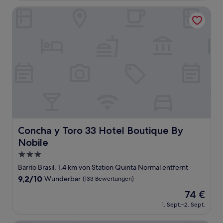
115 €
Bewertungen)
Concha y Toro 33 Hotel Boutique By Nobile
Concha y Toro 33 Hotel Boutique By Nobile
Concha y Toro 33 Hotel Boutique By
Nobile
3.0-
Sterne-
Barrío Brasil, 1,4 km von Station Quinta Normal entfernt
Unterkunft
9.2
9,2/10
Wunderbar
(133 Bewertungen)
von
Der
74 €
10,
Preis
Wunderbar,
1. Sept.–2. Sept.
beträgt
(133
74 €
Bewertungen)