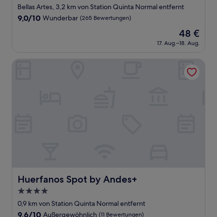
Sterne-
Bellas Artes, 3,2 km von Station Quinta Normal entfernt
Unterkunft
9.0
9,0/10
Wunderbar
(265 Bewertungen)
von
Der
48 €
10,
Preis
Wunderbar,
17. Aug.–18. Aug.
beträgt
(265
48 €
Bewertungen)
Huerfanos Spot by Andes+
Huerfanos Spot by Andes+
Huerfanos Spot by Andes+
4.0-
Sterne-
0,9 km von Station Quinta Normal entfernt
Unterkunft
9.6
9,6/10
Außergewöhnlich
(11 Bewertungen)