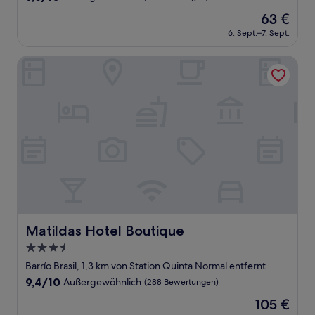
von
Der
63 €
10,
Preis
Außergewöhnlich,
6. Sept.–7. Sept.
beträgt
(11
63 €
Bewertungen)
Matildas Hotel Boutique
Matildas Hotel Boutique
Matildas Hotel Boutique
3.5-
Sterne-
Barrío Brasil, 1,3 km von Station Quinta Normal entfernt
Unterkunft
9.4
9,4/10
Außergewöhnlich
(288 Bewertungen)
von
Der
105 €
10,
Preis