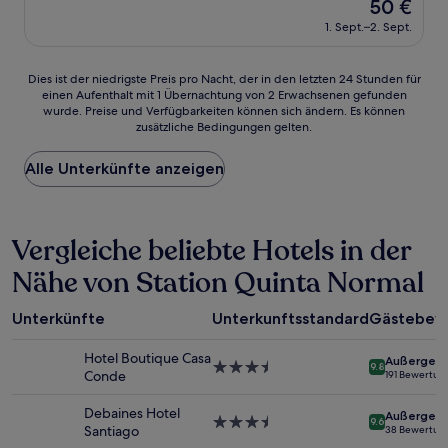
Der
50 €
10,
Preis
Sehr
1. Sept.–2. Sept.
beträgt
gut,
50 €
(143
Dies
Dies ist der niedrigste Preis pro Nacht, der in den letzten 24 Stunden für
Bewertungen)
einen Aufenthalt mit 1 Übernachtung von 2 Erwachsenen gefunden
ist
wurde. Preise und Verfügbarkeiten können sich ändern. Es können
der
zusätzliche Bedingungen gelten.
niedrigste
Preis
Alle Unterkünfte anzeigen
pro
Nacht,
der
in
Vergleiche beliebte Hotels in der
den
letzten
Nähe von Station Quinta Normal
24 Stunden
für
einen
Unterkünfte
Unterkunftsstandard
Gästebew
Aufenthalt
mit
Hotel Boutique Casa
Außergewö
1 Übernachtung
3.5-
9.8
Conde
191 Bewertun
von
Sterne-
2 Erwachsenen
Unterkunft
Debaines Hotel
Außergewö
gefunden
3.5-
9.6
Santiago
38 Bewertun
wurde.
Sterne-