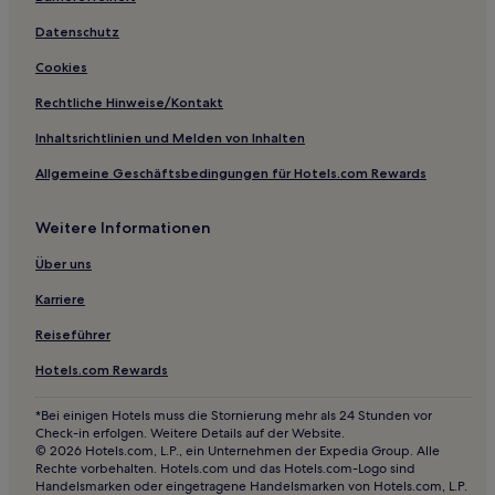
Hotels nahe Station Rondizzoni
Datenschutz
Santiago Hotels
Cookies
Provinz Santiago: Hotels
Rechtliche Hinweise/Kontakt
Hotels nahe University of Santiago-Chile
Inhaltsrichtlinien und Melden von Inhalten
Hotels nahe National Museum of Natural History
Allgemeine Geschäftsbedingungen für Hotels.com Rewards
Hotels nahe Patio Bellavista
Weitere Informationen
Hotels nahe Kirche San Francisco
Hotels nahe Station Santa Lucia
Über uns
Hotels nahe Museum der Erinnerung und der
Karriere
Menschenrechte
Reiseführer
Conchali: Hotels
Hotels.com Rewards
Metropolregion Santiago: Hotels
Patronato: Hotels
*Bei einigen Hotels muss die Stornierung mehr als 24 Stunden vor
Check-in erfolgen. Weitere Details auf der Website.
Renca: Hotels
© 2026 Hotels.com, L.P., ein Unternehmen der Expedia Group. Alle
Rechte vorbehalten. Hotels.com und das Hotels.com-Logo sind
Hotels nahe Piscina Antilen
Handelsmarken oder eingetragene Handelsmarken von Hotels.com, L.P.