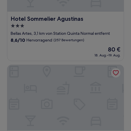
Hotel Sommelier Agustinas
Hotel Sommelier Agustinas
3.0-
Sterne-
Bellas Artes, 3,1 km von Station Quinta Normal entfernt
Unterkunft
8.6
8,6/10
Hervorragend
(257 Bewertungen)
von
Der
80 €
10,
Preis
Hervorragend,
18. Aug.–19. Aug.
beträgt
(257
80 €
Bewertungen)
RQ Santiago