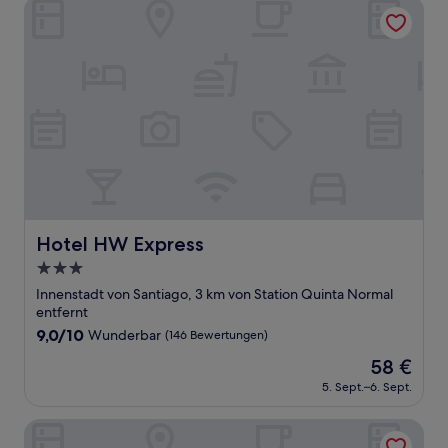
Hotel HW Express
Hotel HW Express
Hotel HW Express
3.0-
Sterne-
Innenstadt von Santiago, 3 km von Station Quinta Normal
Unterkunft
entfernt
9.0
9,0/10
Wunderbar
(146 Bewertungen)
von
Der
58 €
10,
Preis
Wunderbar,
5. Sept.–6. Sept.
beträgt
(146
58 €
Bewertungen)
Residencial Universitaria