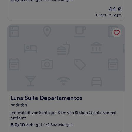
von
Der
44 €
10,
Preis
Sehr
1. Sept.–2. Sept.
beträgt
gut,
44 €
(183
Luna Suite Departamentos
Bewertungen)
Luna Suite Departamentos
Luna Suite Departamentos
3.5-
Sterne-
Innenstadt von Santiago, 3 km von Station Quinta Normal
Unterkunft
entfernt
8.0
8,0/10
Sehr gut
(143 Bewertungen)
von