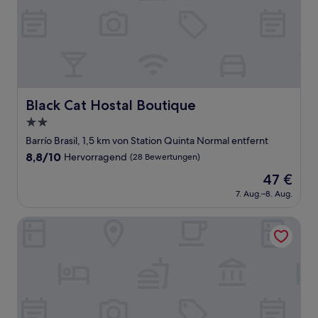
Black Cat Hostal Boutique
Black Cat Hostal Boutique
2.0-
Sterne-
Barrío Brasil, 1,5 km von Station Quinta Normal entfernt
Unterkunft
8.8
8,8/10
Hervorragend
(28 Bewertungen)
von
Der
47 €
10,
Preis
Hervorragend,
7. Aug.–8. Aug.
beträgt
(28
47 €
Bewertungen)
Hotel Casa Aure