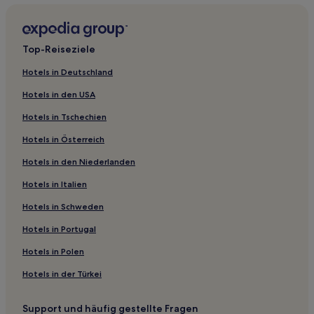
Hotels mit Parkplatz nahe Uruguay Park
Hotels mit Weingut nahe Uruguay Park
Top-Reiseziele
Lgbtqia-Freundliche in Santiago
Hotels in Deutschland
Hotels mit Parkplatz in Santiago
Hotels in den USA
Ski in Santiago
Hotels in Tschechien
Hotels mit Fitnessbereich in Santiago
Hotels in Österreich
Familien in Santiago
Hotels in den Niederlanden
Haustierfreundliche in Santiago
Ski nahe El Colorado
Hotels in Italien
Hotels mit inbegriffenem Frühstück in Barrio Italia
Hotels in Schweden
Günstige in Barrio Italia
Hotels in Portugal
Hotels mit Wellnessbereich in Providencia
Hotels in Polen
Lgbtqia-Freundliche in Providencia
Hotels in der Türkei
Luxus in Providencia
Support und häufig gestellte Fragen
Hotels mit Weingut in Providencia