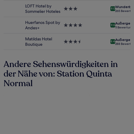
Preise
Unterkunft
LOFT Hotel by
Wunderba
und
3.0-
9.0
Sommelier Hoteles
265 Bewertu
Verfügbarkeiten
Sterne-
können
Unterkunft
Huerfanos Spot by
Außergewö
sich
4.0-
9.6
Andes+
11 Bewertung
ändern.
Sterne-
Es
Unterkunft
Matildas Hotel
Außergewö
können
3.5-
9.4
Boutique
288 Bewertu
zusätzliche
Sterne-
Bedingungen
Unterkunft
gelten.
Andere Sehenswürdigkeiten in
der Nähe von: Station Quinta
Normal