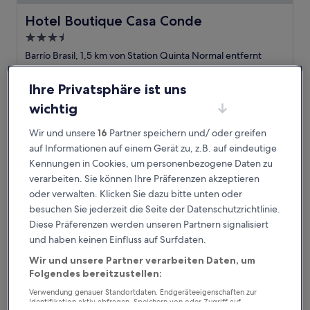
Hotel Boutique Casa Conde
Hotel Boutique Casa Conde
3.5-
Sterne-
Barrío Brasil, 1,5 km von Station Quinta Normal entfernt
Unterkunft
9.8
9,8/10
Außergewöhnlich
(191 Bewertungen)
von
Ihre Privatsphäre ist uns
Der
70 €
10,
Preis
wichtig
Außergewöhnlich,
7. Aug.–8. Aug.
beträgt
(191
70 €
Bewertungen)
Wir und unsere
16
Partner speichern und/ oder greifen
Debaines Hotel Santiago
auf Informationen auf einem Gerät zu, z.B. auf eindeutige
Kennungen in Cookies, um personenbezogene Daten zu
verarbeiten. Sie können Ihre Präferenzen akzeptieren
oder verwalten. Klicken Sie dazu bitte unten oder
besuchen Sie jederzeit die Seite der Datenschutzrichtlinie.
Diese Präferenzen werden unseren Partnern signalisiert
und haben keinen Einfluss auf Surfdaten.
Wir und unsere Partner verarbeiten Daten, um
Folgendes bereitzustellen:
Verwendung genauer Standortdaten. Endgeräteeigenschaften zur
Debaines Hotel Santiago
Debaines Hotel Santiago
Identifikation aktiv abfragen. Speichern von oder Zugriff auf