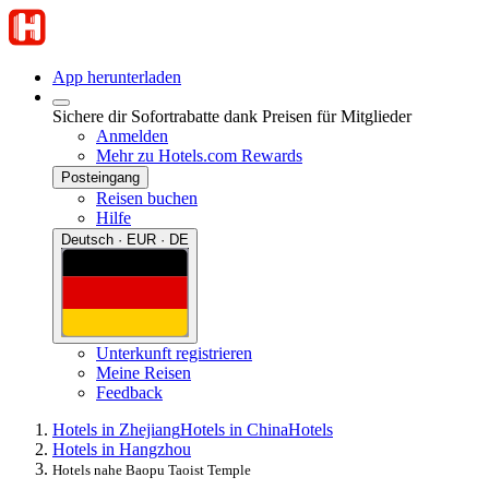
App herunterladen
Sichere dir Sofortrabatte dank Preisen für Mitglieder
Anmelden
Mehr zu Hotels.com Rewards
Posteingang
Reisen buchen
Hilfe
Deutsch · EUR · DE
Unterkunft registrieren
Meine Reisen
Feedback
Hotels in Zhejiang
Hotels in China
Hotels
Hotels in Hangzhou
Hotels nahe Baopu Taoist Temple