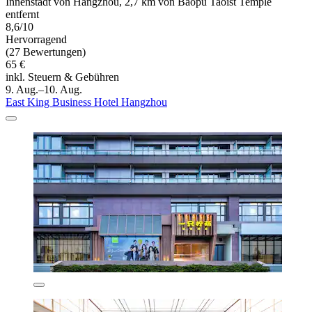
Innenstadt von Hangzhou, 2,7 km von Baopu Taoist Temple
entfernt
8,6/10
Hervorragend
(27 Bewertungen)
65 €
inkl. Steuern & Gebühren
9. Aug.–10. Aug.
East King Business Hotel Hangzhou