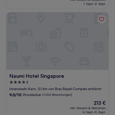
beträgt
1. Sept.–2. Sept.
(397
182 €
Bewertungen)
Naumi Hotel Singapore
Naumi Hotel Singapore
Naumi Hotel Singapore
4.5-
Sterne-
Innenstadt-Kern, 0,1 km von Bras Basah Complex entfernt
Unterkunft
9.0
9,0/10
Wunderbar
(1.000 Bewertungen)
von
Der
213 €
10,
Preis
Wunderbar,
inkl. Steuern & Gebühren
beträgt
4. Sept.–5. Sept.
(1.000