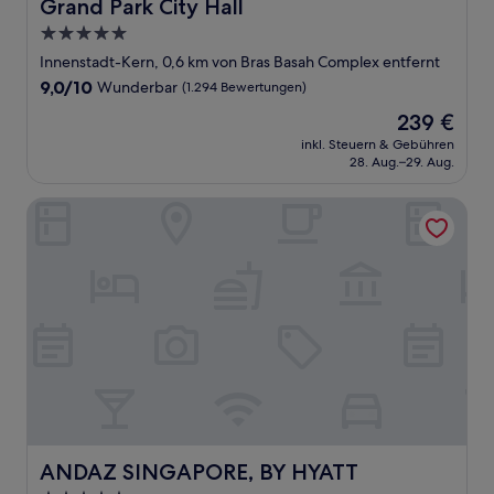
Grand Park City Hall
Grand Park City Hall
5.0-
Sterne-
Innenstadt-Kern, 0,6 km von Bras Basah Complex entfernt
Unterkunft
9.0
9,0/10
Wunderbar
(1.294 Bewertungen)
von
Der
239 €
10,
Preis
Wunderbar,
inkl. Steuern & Gebühren
beträgt
28. Aug.–29. Aug.
(1.294
239 €
Bewertungen)
ANDAZ SINGAPORE, BY HYATT
ANDAZ SINGAPORE, BY HYATT
ANDAZ SINGAPORE, BY HYATT