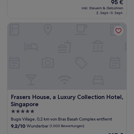
Der
95 €
10,
Preis
Sehr
inkl. Steuern & Gebühren
beträgt
2. Sept.–3. Sept.
gut,
95 €
(1.111
Bewertungen)
Frasers House, a Luxury Collection Hotel, Singapore
Frasers House, a Luxury Collection Hotel, Singapore
Frasers House, a Luxury Collection Hotel,
Singapore
5.0-
Sterne-
Bugis Village, 0,2 km von Bras Basah Complex entfernt
Unterkunft
9.2
9,2/10
Wunderbar
(1.000 Bewertungen)
von