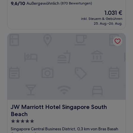
9.6
9,6/10
Außergewöhnlich
(870 Bewertungen)
von
Der
1.031 €
10,
Preis
Außergewöhnlich,
inkl. Steuern & Gebühren
beträgt
25. Aug.–26. Aug.
(870
1.031 €
Bewertungen)
JW Marriott Hotel Singapore South Beach
JW Marriott Hotel Singapore South Beach
JW Marriott Hotel Singapore South
Beach
5.0-
Sterne-
Singapore Central Business District, 0,3 km von Bras Basah