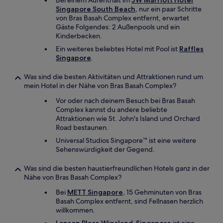
Bei einem Aufenthalt im
JW Marriott Hotel
Singapore South Beach
, nur ein paar Schritte
von Bras Basah Complex entfernt, erwartet
Gäste Folgendes: 2 Außenpools und ein
Kinderbecken.
Ein weiteres beliebtes Hotel mit Pool ist
Raffles
Singapore
.
Was sind die besten Aktivitäten und Attraktionen rund um
mein Hotel in der Nähe von Bras Basah Complex?
Vor oder nach deinem Besuch bei Bras Basah
Complex kannst du andere beliebte
Attraktionen wie St. John's Island und Orchard
Road bestaunen.
Universal Studios Singapore™ ist eine weitere
Sehenswürdigkeit der Gegend.
Was sind die besten haustierfreundlichen Hotels ganz in der
Nähe von Bras Basah Complex?
Bei
METT Singapore
, 15 Gehminuten von Bras
Basah Complex entfernt, sind Fellnasen herzlich
willkommen.