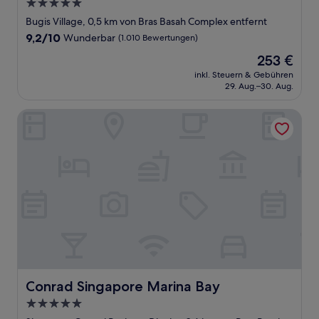
5.0-
Sterne-
Bugis Village, 0,5 km von Bras Basah Complex entfernt
Unterkunft
9.2
9,2/10
Wunderbar
(1.010 Bewertungen)
von
Der
253 €
10,
Preis
Wunderbar,
inkl. Steuern & Gebühren
beträgt
29. Aug.–30. Aug.
(1.010
253 €
Bewertungen)
Conrad Singapore Marina Bay
Conrad Singapore Marina Bay
Conrad Singapore Marina Bay
5.0-