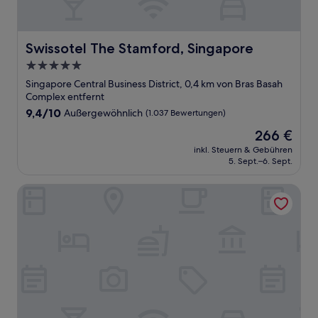
Swissotel The Stamford, Singapore
Swissotel The Stamford, Singapore
5.0-
Sterne-
Singapore Central Business District, 0,4 km von Bras Basah
Unterkunft
Complex entfernt
9.4
9,4/10
Außergewöhnlich
(1.037 Bewertungen)
von
Der
266 €
10,
Preis
Außergewöhnlich,
inkl. Steuern & Gebühren
beträgt
5. Sept.–6. Sept.
(1.037
266 €
Bewertungen)
Hotel Waterloo Singapore - Handwritten Collection