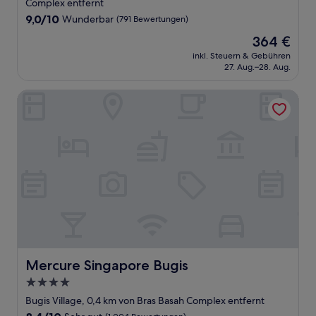
Unterkunft
Complex entfernt
9.0
9,0/10
Wunderbar
(791 Bewertungen)
von
Der
364 €
10,
Preis
Wunderbar,
inkl. Steuern & Gebühren
beträgt
27. Aug.–28. Aug.
(791
364 €
Bewertungen)
Mercure Singapore Bugis
Mercure Singapore Bugis
Mercure Singapore Bugis
4.0-
Sterne-
Bugis Village, 0,4 km von Bras Basah Complex entfernt
Unterkunft
8.4