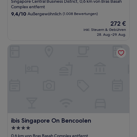
Sterne-
Singapore Central Business District, 0,6 km von Bras Basah
Unterkunft
Complex entfernt
9.4
9,4/10
Außergewöhnlich
(1.008 Bewertungen)
von
Der
272 €
10,
Preis
Außergewöhnlich,
inkl. Steuern & Gebühren
beträgt
28. Aug.–29. Aug.
(1.008
272 €
Bewertungen)
ibis Singapore On Bencoolen
ibis Singapore On Bencoolen
ibis Singapore On Bencoolen
4.0-
Sterne-
0,6 km von Bras Basah Complex entfernt