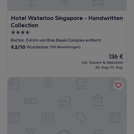
Hotel Waterloo Singapore - Handwritten Collection
Hotel Waterloo Singapore - Handwritten
Collection
4.0-
Sterne-
Rochor, 0,4 km von Bras Basah Complex entfernt
Unterkunft
9.2
9,2/10
Wunderbar
(193 Bewertungen)
von
Der
136 €
10,
Preis
Wunderbar,
inkl. Steuern & Gebühren
beträgt
30. Aug.–31. Aug.
(193
136 €
Bewertungen)
Paradox Singapore