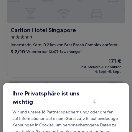
Carlton Hotel Singapore
Carlton Hotel Singapore
4.5-
Sterne-
Innenstadt-Kern, 0,2 km von Bras Basah Complex entfernt
Unterkunft
9.2
9,2/10
Wunderbar
(2.679 Bewertungen)
von
Der
171 €
10,
Preis
Wunderbar,
inkl. Steuern & Gebühren
beträgt
4. Sept.–5. Sept.
(2.679
171 €
Bewertungen)
Pan Pacific Singapore
Ihre Privatsphäre ist uns
wichtig
Wir und unsere
16
Partner speichern und/ oder greifen
auf Informationen auf einem Gerät zu, z.B. auf eindeutige
Kennungen in Cookies, um personenbezogene Daten zu
verarbeiten. Sie können Ihre Präferenzen akzeptieren