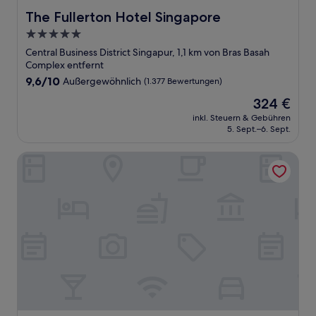
The Fullerton Hotel Singapore
The Fullerton Hotel Singapore
5.0-
Sterne-
Central Business District Singapur, 1,1 km von Bras Basah
Unterkunft
Complex entfernt
9.6
9,6/10
Außergewöhnlich
(1.377 Bewertungen)
von
Der
324 €
10,
Preis
Außergewöhnlich,
inkl. Steuern & Gebühren
beträgt
5. Sept.–6. Sept.
(1.377
324 €
Bewertungen)
lyf Funan Singapore