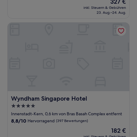
Der
327 €
10,
Preis
Wunderbar,
inkl. Steuern & Gebühren
beträgt
23. Aug.–24. Aug.
(1.000
327 €
Bewertungen)
Wyndham Singapore Hotel
Wyndham Singapore Hotel
Wyndham Singapore Hotel
5.0-
Sterne-
Innenstadt-Kern, 0,6 km von Bras Basah Complex entfernt
Unterkunft
8.8
8,8/10
Hervorragend
(397 Bewertungen)
von
Der
182 €
10,
Preis
Hervorragend,
inkl. Steuern & Gebühren