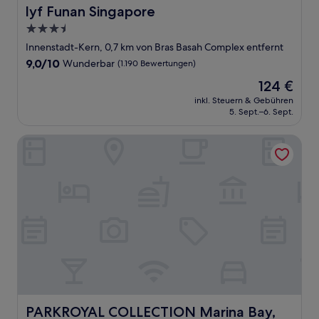
lyf Funan Singapore
lyf Funan Singapore
3.5-
Sterne-
Innenstadt-Kern, 0,7 km von Bras Basah Complex entfernt
Unterkunft
9.0
9,0/10
Wunderbar
(1.190 Bewertungen)
von
Der
124 €
10,
Preis
Wunderbar,
inkl. Steuern & Gebühren
beträgt
5. Sept.–6. Sept.
(1.190
124 €
Bewertungen)
PARKROYAL COLLECTION Marina Bay, Singapore
PARKROYAL COLLECTION Marina Bay, Singapore
PARKROYAL COLLECTION Marina Bay,