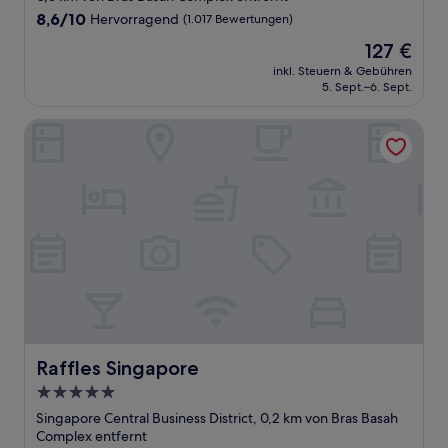
Unterkunft
8.6
8,6/10
Hervorragend
(1.017 Bewertungen)
von
Der
127 €
10,
Preis
Hervorragend,
inkl. Steuern & Gebühren
beträgt
5. Sept.–6. Sept.
(1.017
127 €
Bewertungen)
Raffles Singapore
Raffles Singapore
Raffles Singapore
5.0-
Sterne-
Singapore Central Business District, 0,2 km von Bras Basah
Unterkunft
Complex entfernt