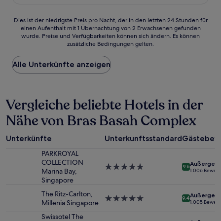
213 €
Bewertungen)
Dies
Dies ist der niedrigste Preis pro Nacht, der in den letzten 24 Stunden für
einen Aufenthalt mit 1 Übernachtung von 2 Erwachsenen gefunden
ist
wurde. Preise und Verfügbarkeiten können sich ändern. Es können
der
zusätzliche Bedingungen gelten.
niedrigste
Preis
Alle Unterkünfte anzeigen
pro
Nacht,
der
in
Vergleiche beliebte Hotels in der
den
letzten
Nähe von Bras Basah Complex
24 Stunden
für
einen
Unterkünfte
Unterkunftsstandard
Gästebew
Aufenthalt
mit
PARKROYAL
1 Übernachtung
COLLECTION
Außergewö
5.0-
9.6
von
Marina Bay,
1.006 Bewer
Sterne-
2 Erwachsenen
Singapore
Unterkunft
gefunden
The Ritz-Carlton,
Außergewö
wurde.
5.0-
9.4
Millenia Singapore
1.005 Bewer
Preise
Sterne-
und
Unterkunft
Swissotel The