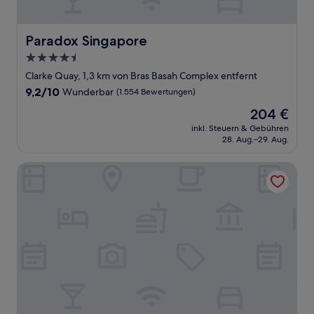
Paradox Singapore
Paradox Singapore
4.5-
Sterne-
Clarke Quay, 1,3 km von Bras Basah Complex entfernt
Unterkunft
9.2
9,2/10
Wunderbar
(1.554 Bewertungen)
von
Der
204 €
10,
Preis
Wunderbar,
inkl. Steuern & Gebühren
beträgt
28. Aug.–29. Aug.
(1.554
204 €
Bewertungen)
Fairmont Singapore