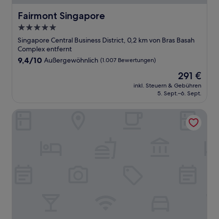
Fairmont Singapore
Fairmont Singapore
5.0-
Sterne-
Singapore Central Business District, 0,2 km von Bras Basah
Unterkunft
Complex entfernt
9.4
9,4/10
Außergewöhnlich
(1.007 Bewertungen)
von
Der
291 €
10,
Preis
Außergewöhnlich,
inkl. Steuern & Gebühren
beträgt
5. Sept.–6. Sept.
(1.007
291 €
Bewertungen)
The Fullerton Hotel Singapore