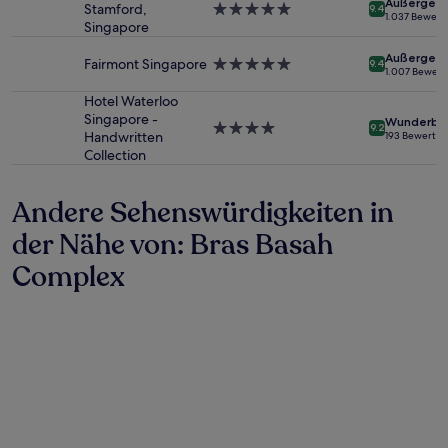
Außergewö
Verfügbarkeiten
Stamford,
5.0-
9.4
1.037 Bewer
können
Singapore
Sterne-
sich
Unterkunft
Außergewö
ändern.
Fairmont Singapore
5.0-
9.4
1.007 Bewer
Es
Sterne-
können
Unterkunft
Hotel Waterloo
zusätzliche
Singapore -
Wunderba
4.0-
9.2
Bedingungen
Handwritten
193 Bewertu
Sterne-
gelten.
Collection
Unterkunft
Andere Sehenswürdigkeiten in
der Nähe von: Bras Basah
Complex