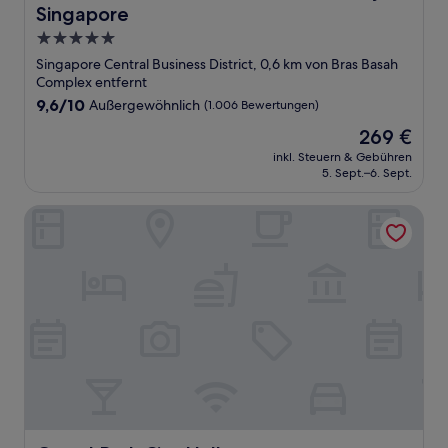
Singapore
5.0-
Sterne-
Singapore Central Business District, 0,6 km von Bras Basah
Unterkunft
Complex entfernt
9.6
9,6/10
Außergewöhnlich
(1.006 Bewertungen)
von
Der
269 €
10,
Preis
Außergewöhnlich,
inkl. Steuern & Gebühren
beträgt
5. Sept.–6. Sept.
(1.006
269 €
Bewertungen)
Grand Park City Hall