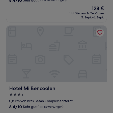
8,4/10
Sehr gut
(1.004 Bewertungen)
von
Der
128 €
10,
Preis
Sehr
inkl. Steuern & Gebühren
beträgt
5. Sept.–6. Sept.
gut,
128 €
(1.004
Bewertungen)
Hotel Mi Bencoolen
Hotel Mi Bencoolen
Hotel Mi Bencoolen
3.5-
Sterne-
0,5 km von Bras Basah Complex entfernt
Unterkunft
8.4
8,4/10
Sehr gut
(1.111 Bewertungen)
von