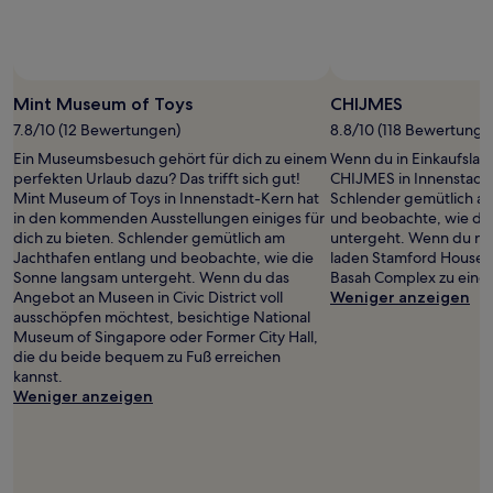
Foto von lakshmi
Öffentliches
Foto
Mint Museum of Toys
CHIJMES
von
7.8/10 (12 Bewertungen)
8.8/10 (118 Bewertunge
lakshmi
Ein Museumsbesuch gehört für dich zu einem
Wenn du in Einkaufslau
perfekten Urlaub dazu? Das trifft sich gut!
CHIJMES in Innenstadt 
Mint Museum of Toys in Innenstadt-Kern hat
Schlender gemütlich a
in den kommenden Ausstellungen einiges für
und beobachte, wie di
dich zu bieten. Schlender gemütlich am
untergeht. Wenn du noch
Jachthafen entlang und beobachte, wie die
laden Stamford House, R
Sonne langsam untergeht. Wenn du das
Basah Complex zu eine
Angebot an Museen in Civic District voll
Weniger anzeigen
ausschöpfen möchtest, besichtige National
Museum of Singapore oder Former City Hall,
die du beide bequem zu Fuß erreichen
kannst.
Weniger anzeigen