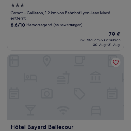
3.0-
Sterne-
Carnot – Gailleton, 1,2 km von Bahnhof Lyon Jean Macé
Unterkunft
entfernt
8.6
8,6/10
Hervorragend
(66 Bewertungen)
von
Der
79 €
10,
Preis
Hervorragend,
inkl. Steuern & Gebühren
beträgt
30. Aug.–31. Aug.
(66
79 €
Bewertungen)
Hôtel Bayard Bellecour
Hôtel Bayard Bellecour
Hôtel Bayard Bellecour