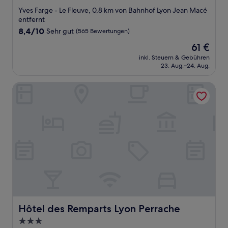
Sterne-
Yves Farge - Le Fleuve, 0,8 km von Bahnhof Lyon Jean Macé
Unterkunft
entfernt
8.4
8,4/10
Sehr gut
(565 Bewertungen)
von
Der
61 €
10,
Preis
Sehr
inkl. Steuern & Gebühren
beträgt
23. Aug.–24. Aug.
gut,
61 €
(565
Bewertungen)
Hôtel des Remparts Lyon Perrache
Hôtel des Remparts Lyon Perrache
Hôtel des Remparts Lyon Perrache
3.0-