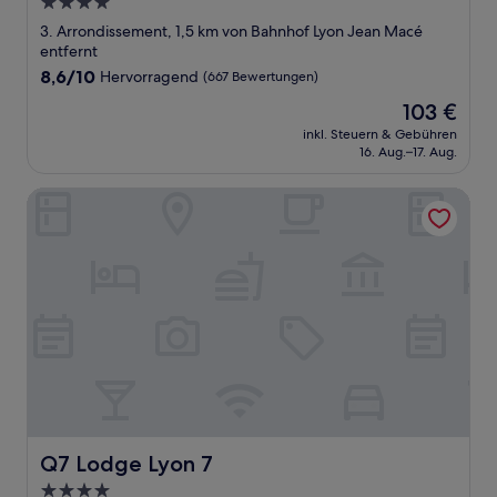
4.0-
Sterne-
3. Arrondissement, 1,5 km von Bahnhof Lyon Jean Macé
Unterkunft
entfernt
8.6
8,6/10
Hervorragend
(667 Bewertungen)
von
Der
103 €
10,
Preis
Hervorragend,
inkl. Steuern & Gebühren
beträgt
16. Aug.–17. Aug.
(667
103 €
Bewertungen)
Q7 Lodge Lyon 7
Q7 Lodge Lyon 7
Q7 Lodge Lyon 7
4.0-