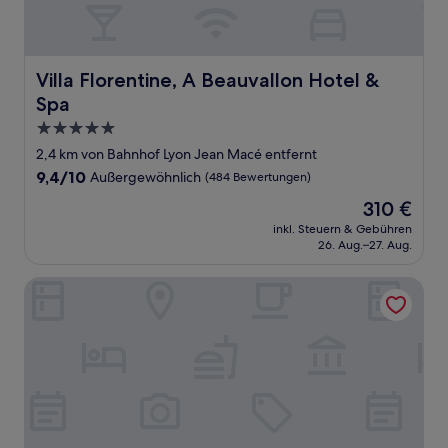
Villa Florentine, A Beauvallon Hotel & Spa
Villa Florentine, A Beauvallon Hotel &
Spa
5.0-
Sterne-
2,4 km von Bahnhof Lyon Jean Macé entfernt
Unterkunft
9.4
9,4/10
Außergewöhnlich
(484 Bewertungen)
von
Der
310 €
10,
Preis
Außergewöhnlich,
inkl. Steuern & Gebühren
beträgt
26. Aug.–27. Aug.
(484
310 €
Bewertungen)
Le Lumière