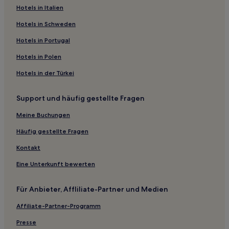
Hotels mit Wellnessbereich in Aix-les-Bains
Hotels in Italien
Familien in Aix-les-Bains
Hotels in Schweden
Hotels mit Parkplatz in Aix-les-Bains
Hotels in Portugal
Günstige in Aix-les-Bains
Hotels in Polen
Haustierfreundliche in Aix-les-Bains
Hotels in der Türkei
Hotels mit Pool in Aix-les-Bains
Support und häufig gestellte Fragen
Haustierfreundliche in Saint-Priest
Haustierfreundliche in Grenoble
Meine Buchungen
Familien in Vienne
Häufig gestellte Fragen
Günstige in Saint-Étienne
Kontakt
Familien in Saint-Étienne
Eine Unterkunft bewerten
Haustierfreundliche in Saint-Étienne
Für Anbieter, Affliliate-Partner und Medien
Haustierfreundliche in 2. Arrondissement
Affiliate-Partner-Programm
Hotels mit Parkplatz in Valserhône
Hotels mit Parkplatz in Villefranche-sur-Saône
Presse