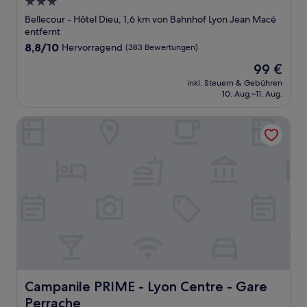
3.0-
Sterne-
Bellecour - Hôtel Dieu, 1,6 km von Bahnhof Lyon Jean Macé
Unterkunft
entfernt
8.8
8,8/10
Hervorragend
(383 Bewertungen)
von
Der
99 €
10,
Preis
Hervorragend,
inkl. Steuern & Gebühren
beträgt
10. Aug.–11. Aug.
(383
99 €
Bewertungen)
Campanile PRIME - Lyon Centre - Gare Perrache
Campanile PRIME - Lyon Centre - Gare Perrache
Campanile PRIME - Lyon Centre - Gare
Perrache