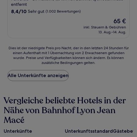
Unterkunft
entfernt
8.4
8,4/10
Sehr gut
(1.002 Bewertungen)
von
Der
65 €
10,
Preis
Sehr
inkl. Steuern & Gebühren
beträgt
13. Aug.–14. Aug.
gut,
65 €
(1.002
Bewertungen)
Dies
Dies ist der niedrigste Preis pro Nacht, der in den letzten 24 Stunden für
einen Aufenthalt mit 1 Übernachtung von 2 Erwachsenen gefunden
ist
wurde. Preise und Verfügbarkeiten können sich ändern. Es können
der
zusätzliche Bedingungen gelten.
niedrigste
Preis
Alle Unterkünfte anzeigen
pro
Nacht,
der
in
Vergleiche beliebte Hotels in der
den
letzten
Nähe von Bahnhof Lyon Jean
24 Stunden
für
Macé
einen
Aufenthalt
mit
Unterkünfte
Unterkunftsstandard
Gästebew
1 Übernachtung