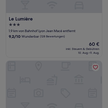
Le Lumière
Le Lumière
3.0-
Sterne-
1,9 km von Bahnhof Lyon Jean Macé entfernt
Unterkunft
9.2
9,2/10
Wunderbar
(128 Bewertungen)
von
Der
60 €
10,
Preis
Wunderbar,
inkl. Steuern & Gebühren
beträgt
10. Aug.–11. Aug.
(128
60 €
Bewertungen)
Cour des Loges Lyon, A Radisson Collection Hotel