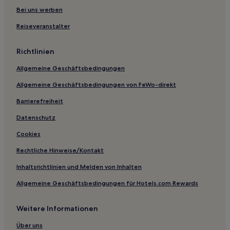
Haustierfreundliche in Villefranche-sur-Saône
Bei uns werben
Familien in Bron
Reiseveranstalter
Hotels mit Parkplatz in Bron
Richtlinien
Haustierfreundliche in Bron
Allgemeine Geschäftsbedingungen
Hotels mit inbegriffenem Frühstück in Lyon
Allgemeine Geschäftsbedingungen von FeWo-direkt
Haustierfreundliche in Lyon
Familien in Lyon
Barrierefreiheit
Luxus in 5. Arrondissement
Datenschutz
Hotels mit Parkplatz in Bourg-lès-Valence
Cookies
Haustierfreundliche in Bourg-lès-Valence
Rechtliche Hinweise/Kontakt
Familien in Chambéry
Inhaltsrichtlinien und Melden von Inhalten
Haustierfreundliche in Chambéry
Allgemeine Geschäftsbedingungen für Hotels.com Rewards
Haustierfreundliche in Dardilly
Weitere Informationen
Haustierfreundliche in Valence
Familien in Valence
Über uns