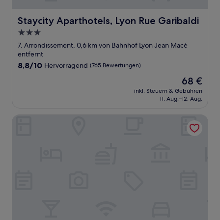
Staycity Aparthotels, Lyon Rue Garibaldi
Staycity Aparthotels, Lyon Rue Garibaldi
3.0-
Sterne-
7. Arrondissement, 0,6 km von Bahnhof Lyon Jean Macé
Unterkunft
entfernt
8.8
8,8/10
Hervorragend
(765 Bewertungen)
von
Der
68 €
10,
Preis
Hervorragend,
inkl. Steuern & Gebühren
beträgt
11. Aug.–12. Aug.
(765
68 €
Bewertungen)
ibis Styles Lyon Centre - Gare Part Dieu Hotel