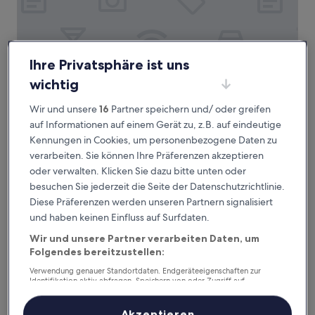
Ihre Privatsphäre ist uns
Carlton Hotel Lyon - MGallery Collection
Carlton Hotel Lyon - MGallery Collection
wichtig
4.0-
Wir und unsere
16
Partner speichern und/ oder greifen
Sterne-
Les Cordeliers, 1,8 km von Bahnhof Lyon Jean Macé entfernt
auf Informationen auf einem Gerät zu, z.B. auf eindeutige
Unterkunft
9.4
9,4/10
Außergewöhnlich
(1.012 Bewertungen)
Kennungen in Cookies, um personenbezogene Daten zu
von
Der
165 €
10,
verarbeiten. Sie können Ihre Präferenzen akzeptieren
Preis
Außergewöhnlich,
inkl. Steuern & Gebühren
oder verwalten. Klicken Sie dazu bitte unten oder
beträgt
17. Aug.–18. Aug.
(1.012
besuchen Sie jederzeit die Seite der Datenschutzrichtlinie.
165 €
Bewertungen)
Diese Präferenzen werden unseren Partnern signalisiert
Intercontinental Lyon Hotel Dieu by IHG
und haben keinen Einfluss auf Surfdaten.
Wir und unsere Partner verarbeiten Daten, um
Folgendes bereitzustellen:
Verwendung genauer Standortdaten. Endgeräteeigenschaften zur
Identifikation aktiv abfragen. Speichern von oder Zugriff auf
Informationen auf einem Endgerät. Personalisierte Werbung und
Inhalte, Messung von Werbeleistung und der Performance von Inhalten,
Zielgruppenforschung sowie Entwicklung und Verbesserung von
Akzeptieren