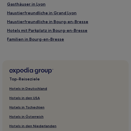
Gasthäuser in Lyon
Haustierfreundliche in Grand Lyon
Haustierfreundliche in Bourg-en-Bresse
Hotels mit Parkplatz in Bourg-en-Bresse
Familien in Bourg-en-Bresse
Familien in Villeurbanne
Hotels mit Pool in Rhône-Alpes
Hotels mit Wellnessbereich in Rhône-Alpes
Haustierfreundliche in Rhône-Alpes
Top-Reiseziele
Ski in Rhône-Alpes
Hotels in Deutschland
Familien in Rhône-Alpes
Hotels in den USA
Hotels mit Parkplatz in Rhône-Alpes
Hotels in Tschechien
Hotels mit Parkplatz in 8. Arrondissement
Hotels in Österreich
Haustierfreundliche in Belleville-en-Beaujolais
Hotels in den Niederlanden
Hotels mit Parkplatz in Belleville-en-Beaujolais