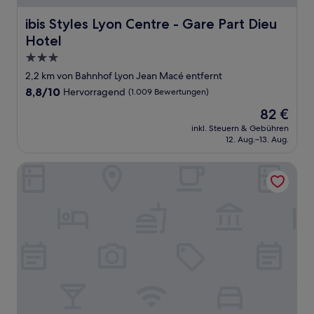
ibis Styles Lyon Centre - Gare Part Dieu Hotel
ibis Styles Lyon Centre - Gare Part Dieu
Hotel
3.0-
Sterne-
2,2 km von Bahnhof Lyon Jean Macé entfernt
Unterkunft
8.8
8,8/10
Hervorragend
(1.009 Bewertungen)
von
Der
82 €
10,
Preis
Hervorragend,
inkl. Steuern & Gebühren
beträgt
12. Aug.–13. Aug.
(1.009
82 €
Bewertungen)
ibis Lyon Centre Perrache