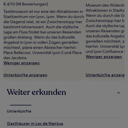
8.4/10 (94 Bewertungen)
Museum des Widerstands
Attraktionen in Stadtze
Textilmuseum ist nur eine der Attraktionen in
Wenn du durch die Gegen
Stadtzentrum von Lyon, Lyon. Wenn du durch
Zwischenstopp hier be
die Gegend reist, ist ein Zwischenstopp hier
Auch die idyllische Lage
bestimmt lohnenswert. Auch die idyllische
unseren Reisenden gro
Lage am Fluss findet bei unseren Reisenden
das kulturelle Angebot 
großen Anklang. Wenn du das kulturelle
genießen möchtest, pl
Angebot in Lyon in vollen Zügen genießen
hierhin: Universität Lyo
möchtest, plane einen Abstecher hierhin:
und Lyon Confluence S
Place Bellecour, Universität Lyon 2 und Place
Weniger anzeigen
des Jacobins.
Weniger anzeigen
Unterkünfte anzeigen
Unterkünfte anzeige
Weiter erkunden
Unterkünfte
Gasthäuser in Lac de Nantua