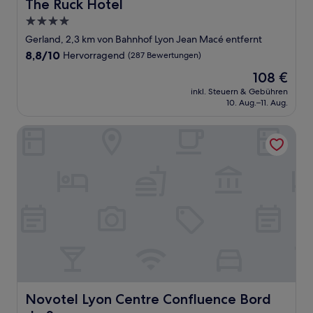
The Ruck Hotel
The Ruck Hotel
4.0-
Sterne-
Gerland, 2,3 km von Bahnhof Lyon Jean Macé entfernt
Unterkunft
8.8
8,8/10
Hervorragend
(287 Bewertungen)
von
Der
108 €
10,
Preis
Hervorragend,
inkl. Steuern & Gebühren
beträgt
10. Aug.–11. Aug.
(287
108 €
Bewertungen)
Novotel Lyon Centre Confluence Bord de Saone
Novotel Lyon Centre Confluence Bord de Saone
Novotel Lyon Centre Confluence Bord