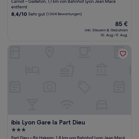
Sterne-
Carnot – Gailleton, 1,1 km von Bahnhof Lyon Jean Macé
Unterkunft
entfernt
8.4
8,4/10
Sehr gut
(1.004 Bewertungen)
von
Der
85 €
10,
Preis
Sehr
inkl. Steuern & Gebühren
beträgt
10. Aug.–11. Aug.
gut,
85 €
(1.004
Bewertungen)
ibis Lyon Gare la Part Dieu
ibis Lyon Gare la Part Dieu
ibis Lyon Gare la Part Dieu
3.0-
Sterne-
Part Dieu – Bir Hakeim, 1,8 km von Bahnhof Lyon Jean Macé