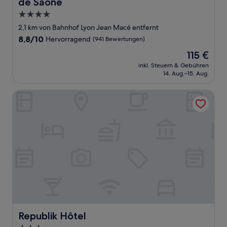
de Saone
4.0-
Sterne-
2,1 km von Bahnhof Lyon Jean Macé entfernt
Unterkunft
8.8
8,8/10
Hervorragend
(941 Bewertungen)
von
Der
115 €
10,
Preis
Hervorragend,
inkl. Steuern & Gebühren
beträgt
14. Aug.–15. Aug.
(941
115 €
Bewertungen)
Republik Hôtel
Republik Hôtel
Republik Hôtel