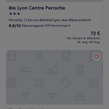
ibis Lyon Centre Perrache
ibis Lyon Centre Perrache
3.0-
Sterne-
Perrache, 1,1 km von Bahnhof Lyon Jean Macé entfernt
Unterkunft
8.8
8,8/10
Hervorragend
(995 Bewertungen)
von
Der
72 €
10,
Preis
Hervorragend,
inkl. Steuern & Gebühren
beträgt
28. Aug.–29. Aug.
(995
72 €
Bewertungen)
The Ruck Hotel