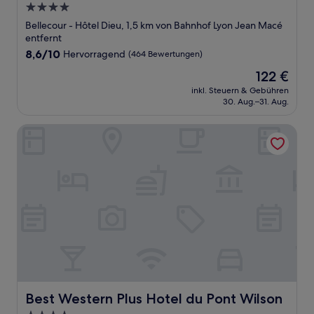
4.0-
Sterne-
Bellecour - Hôtel Dieu, 1,5 km von Bahnhof Lyon Jean Macé
Unterkunft
entfernt
8.6
8,6/10
Hervorragend
(464 Bewertungen)
von
Der
122 €
10,
Preis
Hervorragend,
inkl. Steuern & Gebühren
beträgt
30. Aug.–31. Aug.
(464
122 €
Bewertungen)
Best Western Plus Hotel du Pont Wilson
Best Western Plus Hotel du Pont Wilson
Best Western Plus Hotel du Pont Wilson