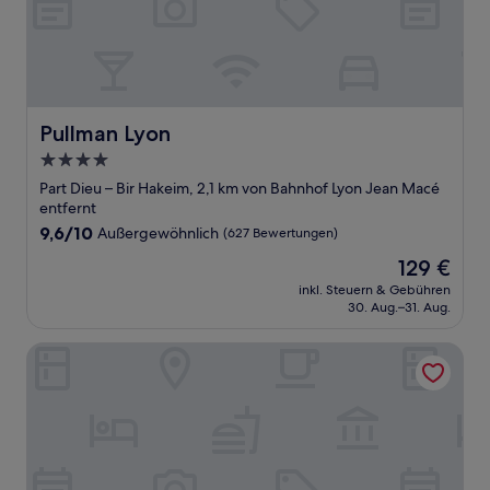
Pullman Lyon
Pullman Lyon
4.0-
Sterne-
Part Dieu – Bir Hakeim, 2,1 km von Bahnhof Lyon Jean Macé
Unterkunft
entfernt
9.6
9,6/10
Außergewöhnlich
(627 Bewertungen)
von
Der
129 €
10,
Preis
Außergewöhnlich,
inkl. Steuern & Gebühren
beträgt
30. Aug.–31. Aug.
(627
129 €
Bewertungen)
Carlton Hotel Lyon - MGallery Collection