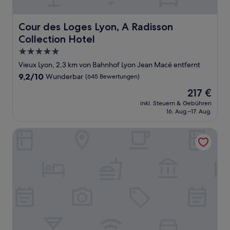
Cour des Loges Lyon, A Radisson Collection Hotel
Cour des Loges Lyon, A Radisson
Collection Hotel
5.0-
Sterne-
Vieux Lyon, 2,3 km von Bahnhof Lyon Jean Macé entfernt
Unterkunft
9.2
9,2/10
Wunderbar
(645 Bewertungen)
von
Der
217 €
10,
Preis
Wunderbar,
inkl. Steuern & Gebühren
beträgt
16. Aug.–17. Aug.
(645
217 €
Bewertungen)
HOTELO Lyon Charité