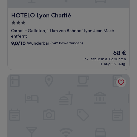
HOTELO Lyon Charité
HOTELO Lyon Charité
3.0-
Sterne-
Carnot – Gailleton, 1,1 km von Bahnhof Lyon Jean Macé
Unterkunft
entfernt
9.0
9,0/10
Wunderbar
(542 Bewertungen)
von
Der
68 €
10,
Preis
Wunderbar,
inkl. Steuern & Gebühren
beträgt
11. Aug.–12. Aug.
(542
68 €
Bewertungen)
Staycity Aparthotels, Lyon Rue Garibaldi