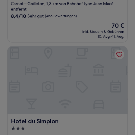
Sterne-
Carnot – Gailleton, 1,3 km von Bahnhof Lyon Jean Macé
Unterkunft
entfernt
8.4
8,4/10
Sehr gut
(456 Bewertungen)
von
Der
70 €
10,
Preis
Sehr
inkl. Steuern & Gebühren
beträgt
10. Aug.–11. Aug.
gut,
70 €
(456
Bewertungen)
Hotel du Simplon
Hotel du Simplon
Hotel du Simplon
3.0-