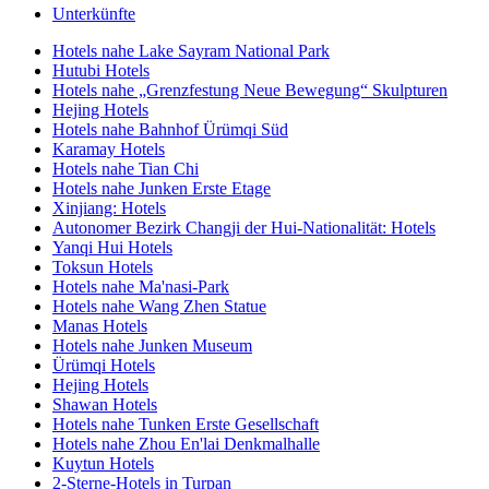
Unterkünfte
Hotels nahe Lake Sayram National Park
Hutubi Hotels
Hotels nahe „Grenzfestung Neue Bewegung“ Skulpturen
Hejing Hotels
Hotels nahe Bahnhof Ürümqi Süd
Karamay Hotels
Hotels nahe Tian Chi
Hotels nahe Junken Erste Etage
Xinjiang: Hotels
Autonomer Bezirk Changji der Hui-Nationalität: Hotels
Yanqi Hui Hotels
Toksun Hotels
Hotels nahe Ma'nasi-Park
Hotels nahe Wang Zhen Statue
Manas Hotels
Hotels nahe Junken Museum
Ürümqi Hotels
Hejing Hotels
Shawan Hotels
Hotels nahe Tunken Erste Gesellschaft
Hotels nahe Zhou En'lai Denkmalhalle
Kuytun Hotels
2-Sterne-Hotels in Turpan