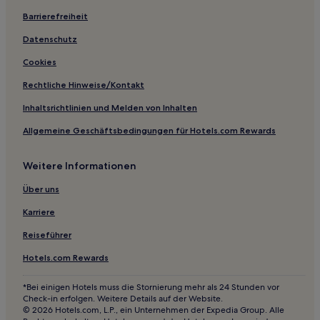
Hotels nahe U-Bahn-Station Linping
Barrierefreiheit
Hotels nahe U-Bahn-Station Tonglu
Datenschutz
Hotels nahe Xingmin-Station
Cookies
Guanshanjiao Hotels
Rechtliche Hinweise/Kontakt
Hotels nahe Andong Sumpf
Inhaltsrichtlinien und Melden von Inhalten
Jiaxing Hotels
Allgemeine Geschäftsbedingungen für Hotels.com Rewards
Huzhou Hotels
Hotels nahe Alte Stadt Anchang
Weitere Informationen
Hotels nahe U-Bahn-Station Jiande
Über uns
Gencun Hotels
Karriere
Hangzhou Hotels
Reiseführer
Hotels nahe Archäologische Ruinen der Stadt Liangzhu
Hotels.com Rewards
Hotels nahe Hangzhou Opera
*Bei einigen Hotels muss die Stornierung mehr als 24 Stunden vor
Hotels nahe People's Square-Station
Check-in erfolgen. Weitere Details auf der Website.
© 2026 Hotels.com, L.P., ein Unternehmen der Expedia Group. Alle
Hotels nahe U-Bahn-Station West Lake Cultural Square