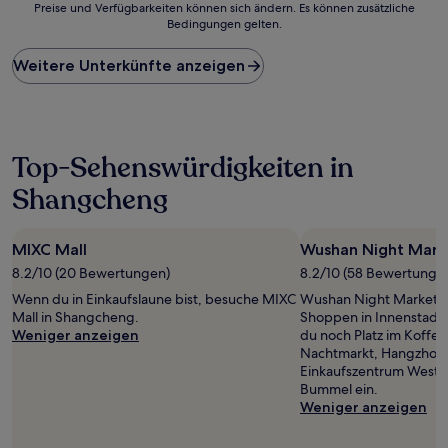
Preise und Verfügbarkeiten können sich ändern. Es können zusätzliche
der
Bedingungen gelten.
niedrigste
Preis
Weitere Unterkünfte anzeigen
pro
Nacht,
der
in
den
letzten
Top-Sehenswürdigkeiten in
24 Stunden
Shangcheng
für
einen
Aufenthalt
mit
MIXC Mall
Wushan Night Mark
1 Übernachtung
8.2/10 (20 Bewertungen)
8.2/10 (58 Bewertunge
von
Wenn du in Einkaufslaune bist, besuche MIXC
Wushan Night Market is
2 Erwachsenen
Mall in Shangcheng.
Shoppen in Innenstadt
gefunden
Weniger anzeigen
du noch Platz im Koffer
wurde.
Nachtmarkt, Hangzhou 
Preise
Einkaufszentrum Westla
und
Bummel ein.
Verfügbarkeiten
Weniger anzeigen
können
sich
ändern.