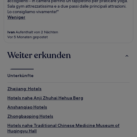
accoglienti - in camera perfino un tappetino per praticare yoga.
Sala gym attrezzatissima e a due passi dalle principali attrazioni.
Lo consigliamo vivamente!"
Weniger
Ivan
Aufenthalt von 2 Nächten
Vor 5 Monaten gepostet
Weiter erkunden
Unterkünfte
Zhejiang: Hotels
Hotels nahe Anji Zhuhai Hehua Berg
Anshanqiao Hotels
Zhongbaoping Hotels
Hotels nahe Traditional Chinese Medicine Museum of
Huqingyu Hall