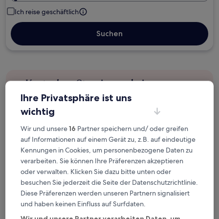
Ich reise geschäftlich
Suchen
Kostenlose Stornierung bei
Planänderungen
Ihre Privatsphäre ist uns
wichtig
Verdiene Prämien für jede
wahrgenommene Übernachtung
Wir und unsere
16
Partner speichern und/ oder greifen
auf Informationen auf einem Gerät zu, z.B. auf eindeutige
Kennungen in Cookies, um personenbezogene Daten zu
Mehr sparen mit Preisen für Mitglieder
verarbeiten. Sie können Ihre Präferenzen akzeptieren
oder verwalten. Klicken Sie dazu bitte unten oder
besuchen Sie jederzeit die Seite der Datenschutzrichtlinie.
Diese Präferenzen werden unseren Partnern signalisiert
Überprüfe die Preise für diese Daten
und haben keinen Einfluss auf Surfdaten.
Heute
Morgen
Wir und unsere Partner verarbeiten Daten, um