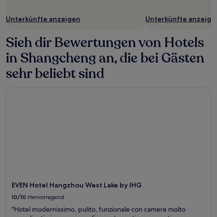
Es
können
Unterkünfte anzeigen
Unterkünfte anzeige
zusätzliche
Bedingungen
Sieh dir Bewertungen von Hotels
gelten.
in Shangcheng an, die bei Gästen
sehr beliebt sind
EVEN Hotel Hangzhou West Lake by IHG
EVEN Hotel Hangzhou West Lake by IHG
10/10
Hervorragend
"Hotel modernissimo, pulito, funzionale con camere molto