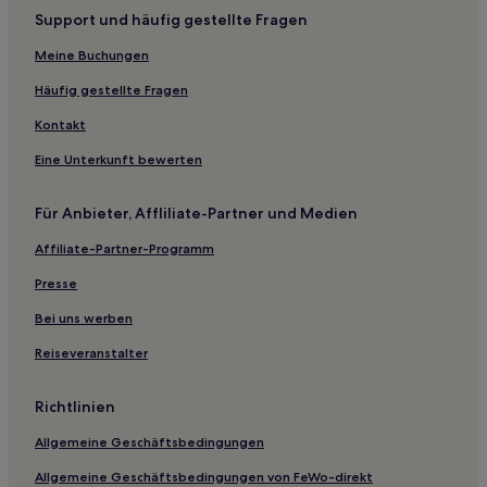
Shiliuwu Hotels
Support und häufig gestellte Fragen
Hotels nahe Jiaxing Internationales Kongress- und
Ausstellungszentrum
Meine Buchungen
Yuyao Shi Hotels
Häufig gestellte Fragen
Hotels nahe Hangzhou-Dragon-Stadium
Kontakt
Hotels nahe Tonglu-Ost-Station
Eine Unterkunft bewerten
Hotels nahe Southern Song Dynasty Guan Kiln Museum
Für Anbieter, Affliliate-Partner und Medien
Shangcheng: Hotels
Hotels nahe Zhejiang Grand Canyon
Affiliate-Partner-Programm
Xiadadi Hotels
Presse
Moganshanzhen Hotels
Bei uns werben
Bezirk Yuhang: Hotels
Reiseveranstalter
Rencun Hotels
Richtlinien
Hotels nahe Long'an-Station
Hotels nahe Xihu Tiandi
Allgemeine Geschäftsbedingungen
Zhuji Hotels
Allgemeine Geschäftsbedingungen von FeWo-direkt