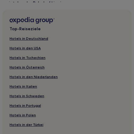
Hotels nahe Bahnhof Linpingnan
Mashu Hotels
Xiadongdu Hotels
Top-Reiseziele
Hotels nahe Wushan Night Market
Bolu Hotels
Hotels in Deutschland
Hotels nahe Moyetang-Station
Hotels in den USA
Gantan-Stadt Hotels
Hotels in Tschechien
Jiashan Hotels
Hotels in Österreich
Hotels nahe Yaolin Wunderland
Hotels in den Niederlanden
Hotels nahe Eco Square
Hotels in Italien
Hotels nahe U-Bahn-Station Linping
Hotels in Schweden
Hotels nahe Hu Xueyan Former Residence
Hotels in Portugal
Hotels nahe Hangzhou Affiliated Hospital of Nanjing
Hotels in Polen
University
Hotels nahe Nanxun Old Town
Hotels in der Türkei