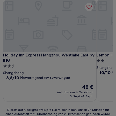
Holiday Inn Express Hangzhou Westlake East by IHG
Lemon Hot
Holiday Inn Express Hangzhou Westlake East by IHG
Lemon Hot
Holiday Inn Express Hangzhou Westlake East by
Lemon Ho
IHG
2.0-
2.5-
Sterne-
Shangchen
Sterne-
Unterkunf
10.0
10/10
Au
Shangcheng
von
Unterkunft
8.8
8,8/10
Hervorragend
(59 Bewertungen)
10,
von
Der
Außergewö
48 €
10,
Preis
(2
Hervorragend,
inkl. Steuern & Gebühren
beträgt
Bewertun
(59
3. Sept.–4. Sept.
48 €
Bewertungen)
Dies
Dies ist der niedrigste Preis pro Nacht, der in den letzten 24 Stunden für
einen Aufenthalt mit 1 Übernachtung von 2 Erwachsenen gefunden wurde.
ist