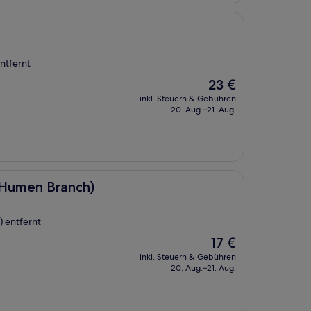
ntfernt
Der
23 €
Preis
inkl. Steuern & Gebühren
beträgt
20. Aug.–21. Aug.
23 €
ch)
 Humen Branch)
 entfernt
Der
17 €
Preis
inkl. Steuern & Gebühren
beträgt
20. Aug.–21. Aug.
17 €