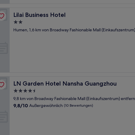
Lilai Business Hotel
Lilai Business Hotel
2.0-
Sterne-
Humen, 1,6 km von Broadway Fashionable Mall (Einkaufszentrum)
Unterkunft
LN Garden Hotel Nansha Guangzhou
LN Garden Hotel Nansha Guangzhou
4.5-
Sterne-
9,8 km von Broadway Fashionable Mall (Einkaufszentrum) entfern
Unterkunft
9.8
9,8/10
Außergewöhnlich
(10 Bewertungen)
von
10,
Außergewöhnlich,
(10
Bewertungen)