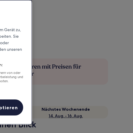
em Gerät zu,
eiten. Sie
 oder
rden unseren
n:
Mehr sparen mit Preisen für
Mitglieder
chern von oder
rbeleistung und
boten.
ptieren
Nächstes Wochenende
14. Aug. - 16. Aug.
inen Blick