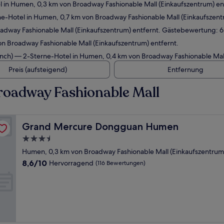
 in Humen, 0,3 km von Broadway Fashionable Mall (Einkaufszentrum) e
e-Hotel in Humen, 0,7 km von Broadway Fashionable Mall (Einkaufszent
dway Fashionable Mall (Einkaufszentrum) entfernt. Gästebewertung: 6,
n Broadway Fashionable Mall (Einkaufszentrum) entfernt.
nch)
— 2-Sterne-Hotel in Humen, 0,4 km von Broadway Fashionable Mall 
Preis (aufsteigend)
Entfernung
roadway Fashionable Mall
Grand Mercure Dongguan Humen
Grand Mercure Dongguan Humen
3.5-
Sterne-
Humen, 0,3 km von Broadway Fashionable Mall (Einkaufszentrum)
Unterkunft
8.6
8,6/10
Hervorragend
(116 Bewertungen)
von
10,
Hervorragend,
(116
Bewertungen)