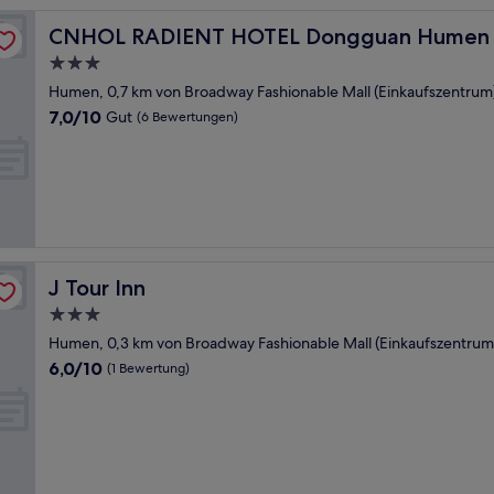
CNHOL RADIENT HOTEL Dongguan Humen
CNHOL RADIENT HOTEL Dongguan Humen
3.0-
Sterne-
Humen, 0,7 km von Broadway Fashionable Mall (Einkaufszentrum)
Unterkunft
7.0
7,0/10
Gut
(6 Bewertungen)
von
10,
Gut,
(6
Bewertungen)
J Tour Inn
J Tour Inn
3.0-
Sterne-
Humen, 0,3 km von Broadway Fashionable Mall (Einkaufszentrum)
Unterkunft
6.0
6,0/10
(1 Bewertung)
von
10,
(1
Bewertung)