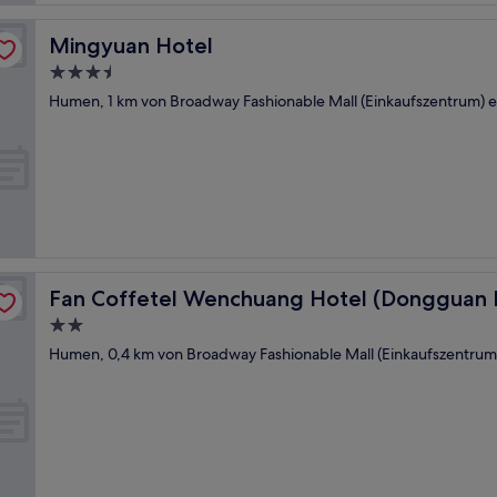
Mingyuan Hotel
Mingyuan Hotel
3.5-
Sterne-
Humen, 1 km von Broadway Fashionable Mall (Einkaufszentrum) e
Unterkunft
n Branch)
Fan Coffetel Wenchuang Hotel (Dongguan Humen Bran
Fan Coffetel Wenchuang Hotel (Dongguan
2.0-
Sterne-
Humen, 0,4 km von Broadway Fashionable Mall (Einkaufszentrum)
Unterkunft