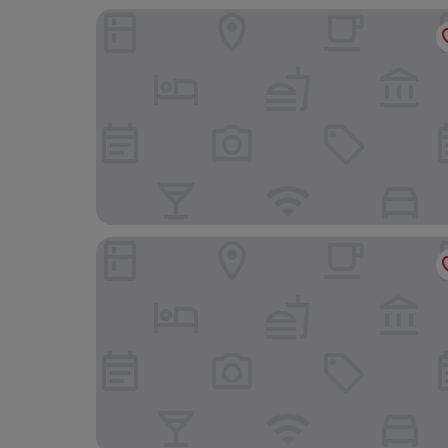
CNHOL RADIENT HOTEL Dongguan Humen
J Tour Inn