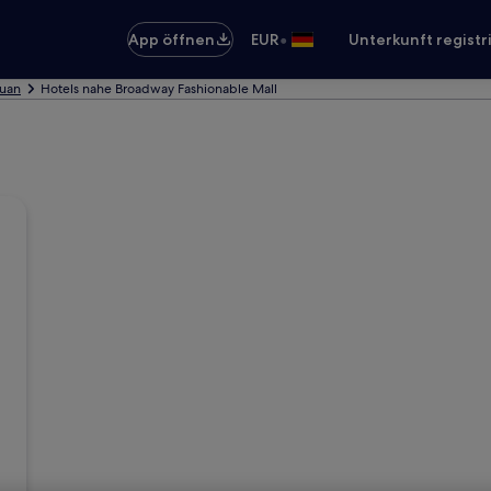
•
App öffnen
EUR
Unterkunft registr
guan
Hotels nahe Broadway Fashionable Mall