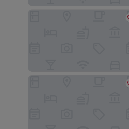
Regal Palace Hotel
Hilton Garden Inn Shenzhen World Exhibition &