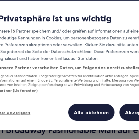
 Privatsphäre ist uns wichtig
nsere
16
Partner speichern und/ oder greifen auf Informationen auf ein
eindeutige Kennungen in Cookies, um personenbezogene Daten zu verarb
e Präferenzen akzeptieren oder verwalten. Klicken Sie dazu bitte unten
ie jederzeit die Seite der Datenschutzrichtlinie. Diese Präferenzen we
ignalisiert und haben keinen Einfluss auf Surfdaten.
unsere Partner verarbeiten Daten, um Folgendes bereitzustelle
Verdiene Prämien für jede
wahrgenommene Übernachtung
enauer Standortdaten. Endgeräteeigenschaften zur Identifikation aktiv abfragen. Spei
Informationen auf einem Endgerät. Personalisierte Werbung und Inhalte, Messung von We
ance von Inhalten, Zielgruppenforschung sowie Entwicklung und Verbesserung von Ange
Partner (Lieferanten)
ke anzeigen
Alle ablehnen
Akze
Morgen
Dieses Wochenende
7. Aug. - 8. Aug.
7. Aug. - 9. Aug.
n Broadway Fashionable Mall auf e