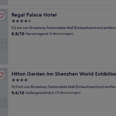
Regal Palace Hotel
Regal Palace Hotel
4.5-
Sterne-
9,2 km von Broadway Fashionable Mall (Einkaufszentrum) entfern
Unterkunft
8.8
8,8/10
Hervorragend
(8 Bewertungen)
von
10,
Hervorragend,
(8
Bewertungen)
 Convention Center
Hilton Garden Inn Shenzhen World Exhibition & Conven
Hilton Garden Inn Shenzhen World Exhibiti
4.0-
Sterne-
16,9 km von Broadway Fashionable Mall (Einkaufszentrum) entfer
Unterkunft
9.4
9,4/10
Außergewöhnlich
(72 Bewertungen)
von
10,
Außergewöhnlich,
(72
Bewertungen)