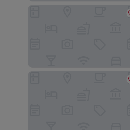
Mingyuan Hotel
Fan Coffetel Wenchuang Hotel (Dongguan Hume