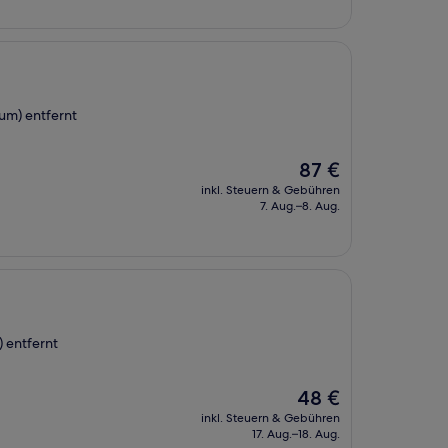
um) entfernt
Der
87 €
Preis
inkl. Steuern & Gebühren
beträgt
7. Aug.–8. Aug.
87 €
 entfernt
Der
48 €
Preis
inkl. Steuern & Gebühren
beträgt
17. Aug.–18. Aug.