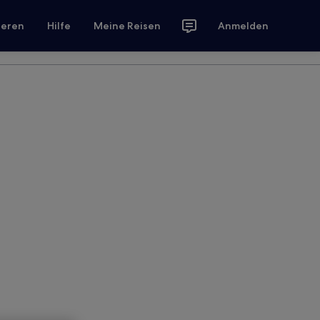
ieren
Hilfe
Meine Reisen
Anmelden