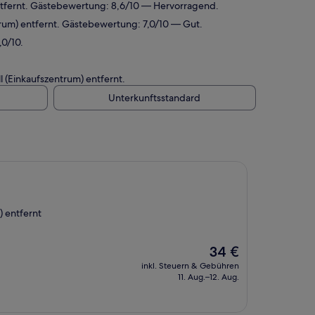
ntfernt. Gästebewertung: 8,6/10 — Hervorragend.
rum) entfernt. Gästebewertung: 7,0/10 — Gut.
0/10.
(Einkaufszentrum) entfernt.
Unterkunftsstandard
 entfernt
Der
34 €
Preis
inkl. Steuern & Gebühren
beträgt
11. Aug.–12. Aug.
34 €