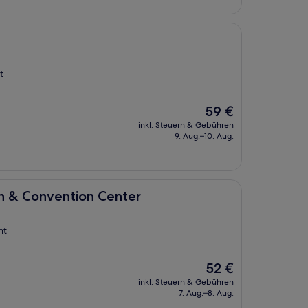
t
Der
59 €
Preis
inkl. Steuern & Gebühren
beträgt
9. Aug.–10. Aug.
59 €
tion Center
on & Convention Center
nt
Der
52 €
Preis
inkl. Steuern & Gebühren
beträgt
7. Aug.–8. Aug.
52 €