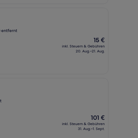
 entfernt
Der
15 €
Preis
inkl. Steuern & Gebühren
beträgt
20. Aug.–21. Aug.
15 €
t
Der
101 €
Preis
inkl. Steuern & Gebühren
beträgt
31. Aug.–1. Sept.
101 €