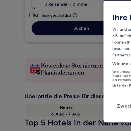
2 Reisende, 1 Zimmer
Ihre
Ich reise geschäftlich
Suchen
Wir und u
z.B. auf 
können Ihr
besuchen S
Partnern s
Wir und 
Kostenlose Stornierung bei
Planänderungen
Verwendung g
Zugriff auf 
der Perform
Liste der 
Überprüfe die Preise für diese Daten
Zwec
Heute
6. Aug. - 7. Aug.
Top 5 Hotels in der Nähe vo