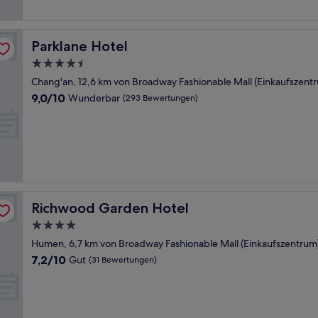
Parklane Hotel
Parklane Hotel
4.5-
Sterne-
Chang'an, 12,6 km von Broadway Fashionable Mall (Einkaufszentr
Unterkunft
9.0
9,0/10
Wunderbar
(293 Bewertungen)
von
10,
Wunderbar,
(293
Bewertungen)
Richwood Garden Hotel
Richwood Garden Hotel
4.0-
Sterne-
Humen, 6,7 km von Broadway Fashionable Mall (Einkaufszentrum)
Unterkunft
7.2
7,2/10
Gut
(31 Bewertungen)
von
10,
Gut,
(31