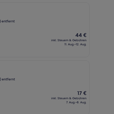
 entfernt
Der
44 €
Preis
inkl. Steuern & Gebühren
beträgt
11. Aug.–12. Aug.
44 €
 entfernt
Der
17 €
Preis
inkl. Steuern & Gebühren
beträgt
7. Aug.–8. Aug.
17 €