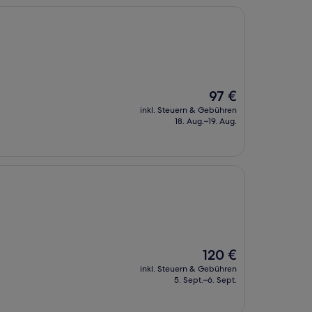
Der
97 €
Preis
inkl. Steuern & Gebühren
beträgt
18. Aug.–19. Aug.
97 €
Der
120 €
Preis
inkl. Steuern & Gebühren
beträgt
5. Sept.–6. Sept.
120 €