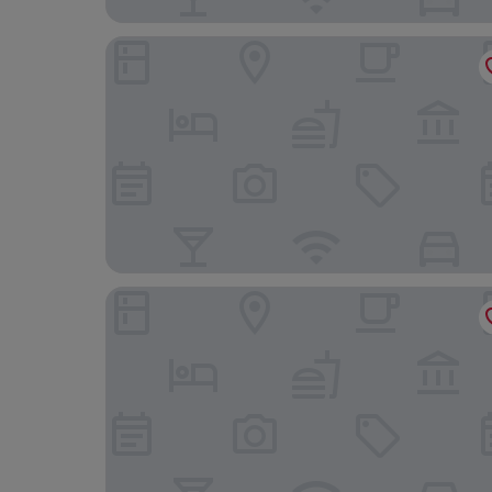
Robert Treat Hotel
Hampton Inn & Suites Newark-Harrison-Riverwa