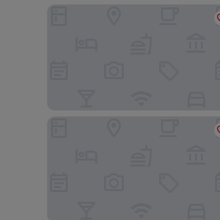
Ramada by Wyndham East Orange
Motel House