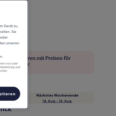
em Gerät zu,
eiten. Sie
 oder
rden unseren
n:
Mehr sparen mit Preisen für
Mitglieder
chern von oder
rbeleistung und
boten.
ptieren
Nächstes Wochenende
14. Aug. - 16. Aug.
lick