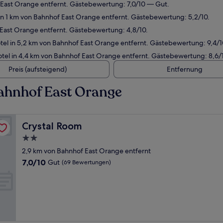
 East Orange entfernt. Gästebewertung: 7,0/10 — Gut.
n 1 km von Bahnhof East Orange entfernt. Gästebewertung: 5,2/10.
East Orange entfernt. Gästebewertung: 4,8/10.
el in 5,2 km von Bahnhof East Orange entfernt. Gästebewertung: 9,4
el in 4,4 km von Bahnhof East Orange entfernt. Gästebewertung: 8,6
Preis (aufsteigend)
Entfernung
ahnhof East Orange
Crystal Room
Crystal Room
2.0-
Sterne-
2,9 km von Bahnhof East Orange entfernt
Unterkunft
7.0
7,0/10
Gut
(69 Bewertungen)
von
10,
Gut,
(69
Bewertungen)