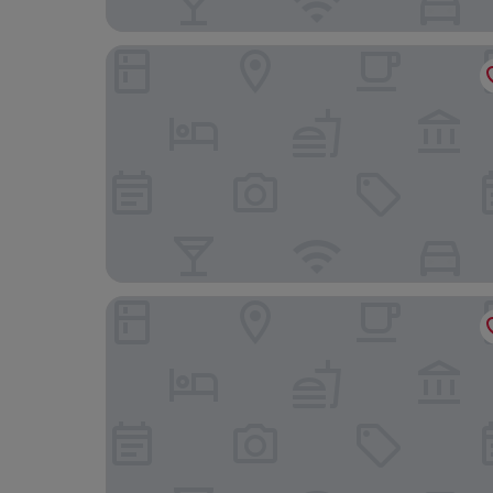
La Quinta Inn & Suites by Wyndham Clifton/Ruth
Renaissance Newark Airport Hotel