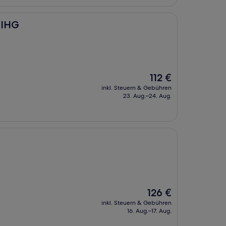
y IHG
Der
112 €
Preis
inkl. Steuern & Gebühren
beträgt
23. Aug.–24. Aug.
112 €
Der
126 €
Preis
inkl. Steuern & Gebühren
beträgt
16. Aug.–17. Aug.
126 €