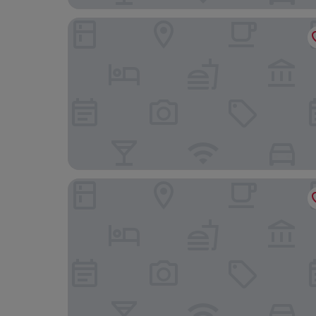
Holiday Inn Newark International Airport by IHG
DoubleTree by Hilton Newark Penn Station