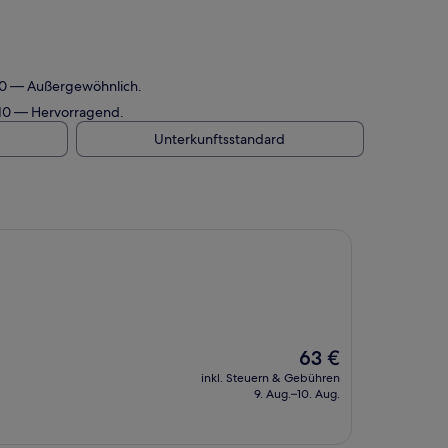
/10 — Außergewöhnlich.
/10 — Hervorragend.
Unterkunftsstandard
Der
63 €
Preis
inkl. Steuern & Gebühren
beträgt
9. Aug.–10. Aug.
63 €