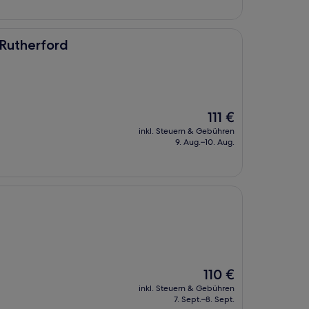
/Rutherford
Der
111 €
Preis
inkl. Steuern & Gebühren
beträgt
9. Aug.–10. Aug.
111 €
Der
110 €
Preis
inkl. Steuern & Gebühren
beträgt
7. Sept.–8. Sept.