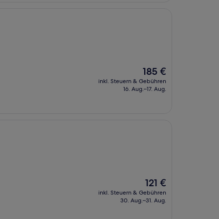
Der
185 €
Preis
inkl. Steuern & Gebühren
beträgt
16. Aug.–17. Aug.
185 €
Der
121 €
Preis
inkl. Steuern & Gebühren
beträgt
30. Aug.–31. Aug.
121 €