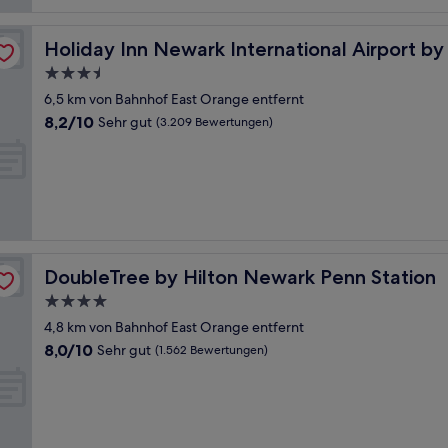
Holiday Inn Newark International Airport by IHG
Holiday Inn Newark International Airport b
3.5-
Sterne-
6,5 km von Bahnhof East Orange entfernt
Unterkunft
8.2
8,2/10
Sehr gut
(3.209 Bewertungen)
von
10,
Sehr
gut,
(3.209
Bewertungen)
DoubleTree by Hilton Newark Penn Station
DoubleTree by Hilton Newark Penn Station
4.0-
Sterne-
4,8 km von Bahnhof East Orange entfernt
Unterkunft
8.0
8,0/10
Sehr gut
(1.562 Bewertungen)
von
10,
Sehr
gut,
(1.562