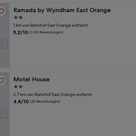
Ramada by Wyndham East Orange
Ramada by Wyndham East Orange
2.0-
Sterne-
1 km von Bahnhof East Orange entfernt
Unterkunft
5.2
5,2/10
(1.013 Bewertungen)
von
10,
(1.013
Bewertungen)
Motel House
Motel House
2.0-
Sterne-
2,7 km von Bahnhof East Orange entfernt
Unterkunft
4.8
4,8/10
(32 Bewertungen)
von
10,
(32
Bewertungen)