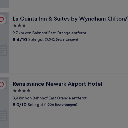
erford
La Quinta Inn & Suites by Wyndham Clifton/Rutherford
La Quinta Inn & Suites by Wyndham Clifton
3.0-
Sterne-
9,7 km von Bahnhof East Orange entfernt
Unterkunft
8.4
8,4/10
Sehr gut
(3.542 Bewertungen)
von
10,
Sehr
gut,
(3.542
Bewertungen)
Renaissance Newark Airport Hotel
Renaissance Newark Airport Hotel
4.0-
Sterne-
8,9 km von Bahnhof East Orange entfernt
Unterkunft
8.0
8,0/10
Sehr gut
(1.006 Bewertungen)
von
10,
Sehr
gut,