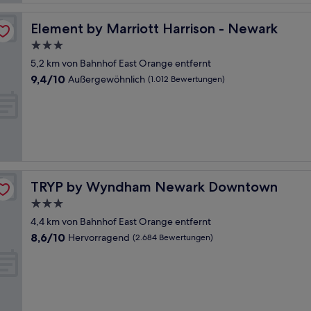
Element by Marriott Harrison - Newark
Element by Marriott Harrison - Newark
3.0-
Sterne-
5,2 km von Bahnhof East Orange entfernt
Unterkunft
9.4
9,4/10
Außergewöhnlich
(1.012 Bewertungen)
von
10,
Außergewöhnlich,
(1.012
Bewertungen)
TRYP by Wyndham Newark Downtown
TRYP by Wyndham Newark Downtown
3.0-
Sterne-
4,4 km von Bahnhof East Orange entfernt
Unterkunft
8.6
8,6/10
Hervorragend
(2.684 Bewertungen)
von
10,
Hervorragend,
(2.684
Bewertungen)