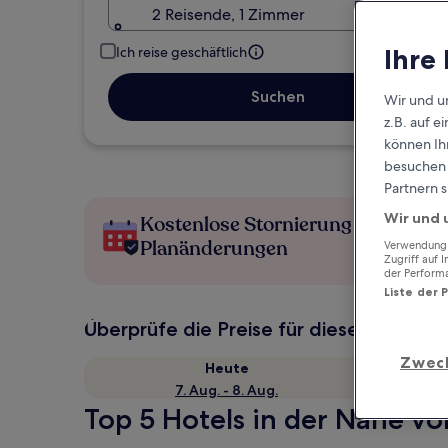
2 Reisende, 1 Zimmer
Ihre
Ich reise geschäftlich
Suchen
Wir und u
z.B. auf 
können Ihr
besuchen S
Partnern s
Wir und 
Kostenlose Stornierung bei
Planänderungen
Verwendung g
Zugriff auf 
der Perform
Liste der 
Überprüfe die Preise für diese Daten
Zwec
Heute
7. Aug. - 8. Aug.
Top 5 Hotels in der Nähe vo