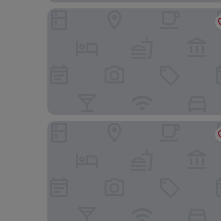
Element by Marriott Harrison - Newark
TRYP by Wyndham Newark Downtown