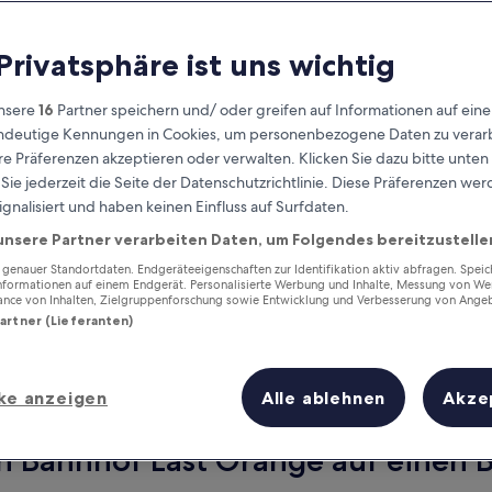
 Privatsphäre ist uns wichtig
nsere
16
Partner speichern und/ oder greifen auf Informationen auf ein
eindeutige Kennungen in Cookies, um personenbezogene Daten zu verarb
e Präferenzen akzeptieren oder verwalten. Klicken Sie dazu bitte unten
ie jederzeit die Seite der Datenschutzrichtlinie. Diese Präferenzen we
ignalisiert und haben keinen Einfluss auf Surfdaten.
unsere Partner verarbeiten Daten, um Folgendes bereitzustelle
Verdiene Prämien für jede
wahrgenommene Übernachtung
enauer Standortdaten. Endgeräteeigenschaften zur Identifikation aktiv abfragen. Spei
Informationen auf einem Endgerät. Personalisierte Werbung und Inhalte, Messung von We
ance von Inhalten, Zielgruppenforschung sowie Entwicklung und Verbesserung von Ange
Partner (Lieferanten)
ke anzeigen
Alle ablehnen
Akze
Morgen
Dieses Wochenende
8. Aug. - 9. Aug.
7. Aug. - 9. Aug.
n Bahnhof East Orange auf einen B