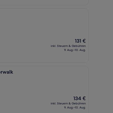
Der
131 €
Preis
inkl. Steuern & Gebühren
beträgt
9. Aug.–10. Aug.
131 €
erwalk
Der
134 €
Preis
inkl. Steuern & Gebühren
beträgt
9. Aug.–10. Aug.
134 €