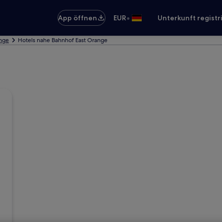
•
App öffnen
EUR
Unterkunft registr
ange
Hotels nahe Bahnhof East Orange