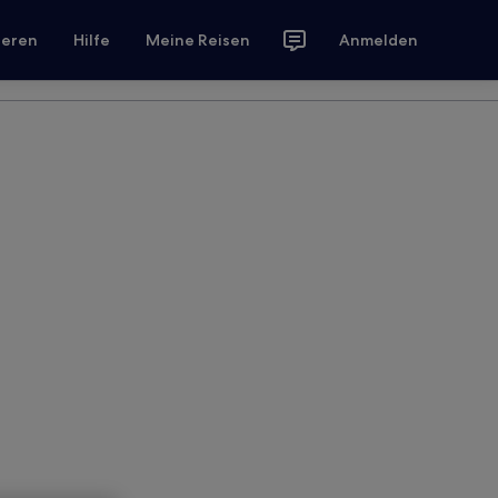
ieren
Hilfe
Meine Reisen
Anmelden