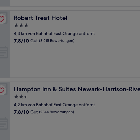
Bewertungen)
Robert Treat Hotel
Robert Treat Hotel
3.0-
Sterne-
4,3 km von Bahnhof East Orange entfernt
Unterkunft
7.8
7,8/10
Gut
(3.515 Bewertungen)
von
10,
Gut,
(3.515
Bewertungen)
lk
Hampton Inn & Suites Newark-Harrison-Riverwalk
Hampton Inn & Suites Newark-Harrison-Riv
2.5-
Sterne-
4,2 km von Bahnhof East Orange entfernt
Unterkunft
7.8
7,8/10
Gut
(2.144 Bewertungen)
von
10,
Gut,
(2.144
Bewertungen)