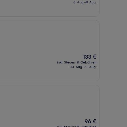
beträgt
8. Aug.–9. Aug.
73 €
Der
133 €
Preis
inkl. Steuern & Gebühren
beträgt
30. Aug.–31. Aug.
133 €
Der
96 €
Preis