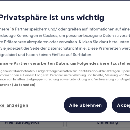
 Privatsphäre ist uns wichtig
nsere
16
Partner speichern und/ oder greifen auf Informationen auf ein
eindeutige Kennungen in Cookies, um personenbezogene Daten zu verarb
e Präferenzen akzeptieren oder verwalten. Klicken Sie dazu bitte unten
ie jederzeit die Seite der Datenschutzrichtlinie. Diese Präferenzen we
ignalisiert und haben keinen Einfluss auf Surfdaten.
unsere Partner verarbeiten Daten, um Folgendes bereitzustelle
Verdiene Prämien für jede
wahrgenommene Übernachtung
enauer Standortdaten. Endgeräteeigenschaften zur Identifikation aktiv abfragen. Spei
Informationen auf einem Endgerät. Personalisierte Werbung und Inhalte, Messung von We
ance von Inhalten, Zielgruppenforschung sowie Entwicklung und Verbesserung von Ange
Partner (Lieferanten)
ke anzeigen
Alle ablehnen
Akze
Morgen
Dieses Wochenende
8. Aug. - 9. Aug.
7. Aug. - 9. Aug.
Preis (aufsteigend)
Entfernung