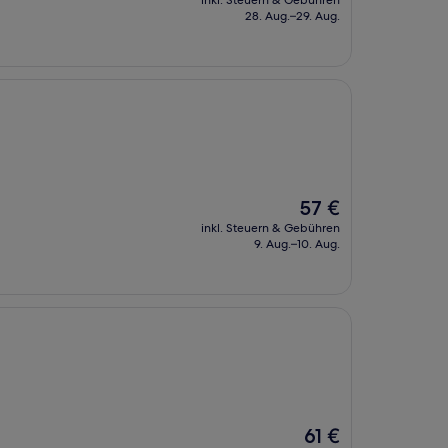
inkl. Steuern & Gebühren
beträgt
28. Aug.–29. Aug.
96 €
Der
57 €
Preis
inkl. Steuern & Gebühren
beträgt
9. Aug.–10. Aug.
57 €
Der
61 €