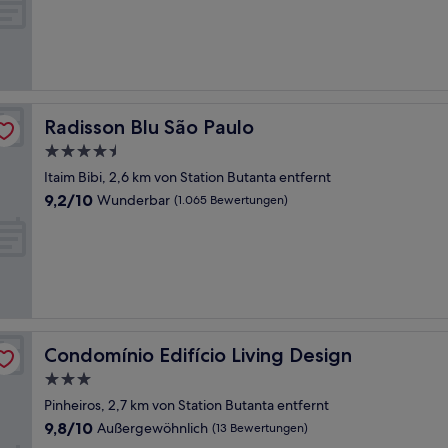
10,
Wunderbar,
(871
Bewertungen)
Radisson Blu São Paulo
Radisson Blu São Paulo
4.5-
Sterne-
Itaim Bibi, 2,6 km von Station Butanta entfernt
Unterkunft
9.2
9,2/10
Wunderbar
(1.065 Bewertungen)
von
10,
Wunderbar,
(1.065
Bewertungen)
Condomínio Edifício Living Design
Condomínio Edifício Living Design
3.0-
Sterne-
Pinheiros, 2,7 km von Station Butanta entfernt
Unterkunft
9.8
9,8/10
Außergewöhnlich
(13 Bewertungen)
von