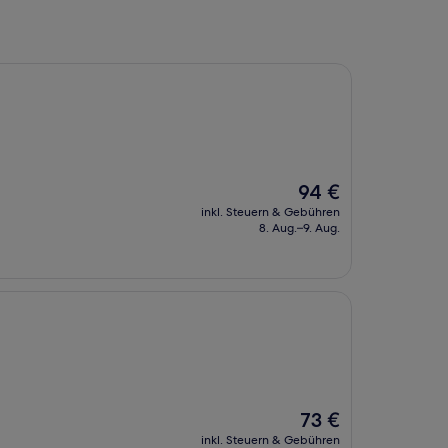
Der
94 €
Preis
inkl. Steuern & Gebühren
beträgt
8. Aug.–9. Aug.
94 €
Der
73 €
Preis
inkl. Steuern & Gebühren