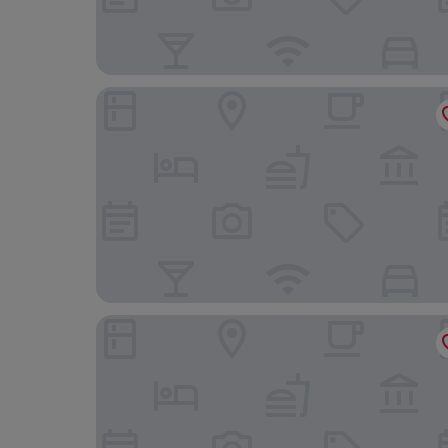
INNSiDE by Meliá São Paulo Iguatemi
Golden Tower Pinheiros by Fênix Hotéis