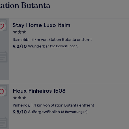
ation Butanta
Stay Home Luxo Itaim
Stay Home Luxo Itaim
3.0-
Sterne-
Itaim Bibi, 3 km von Station Butanta entfernt
Unterkunft
9.2
9,2/10
Wunderbar
(26 Bewertungen)
von
10,
Wunderbar,
(26
Bewertungen)
Houx Pinheiros 1508
Houx Pinheiros 1508
3.0-
Sterne-
Pinheiros, 1,4 km von Station Butanta entfernt
Unterkunft
9.8
9,8/10
Außergewöhnlich
(8 Bewertungen)
von
10,
Außergewöhnlich,