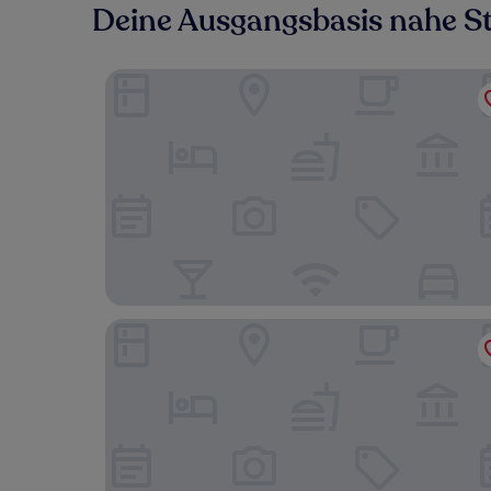
Deine Ausgangsbasis nahe St
Stay Home Luxo Itaim
Houx Pinheiros 1508