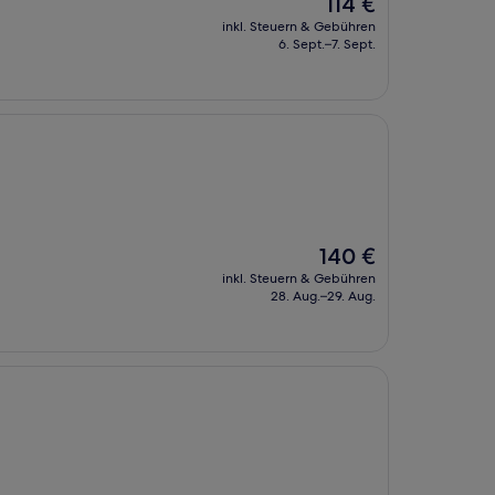
Der
114 €
Preis
inkl. Steuern & Gebühren
beträgt
6. Sept.–7. Sept.
114 €
Der
140 €
Preis
inkl. Steuern & Gebühren
beträgt
28. Aug.–29. Aug.
140 €