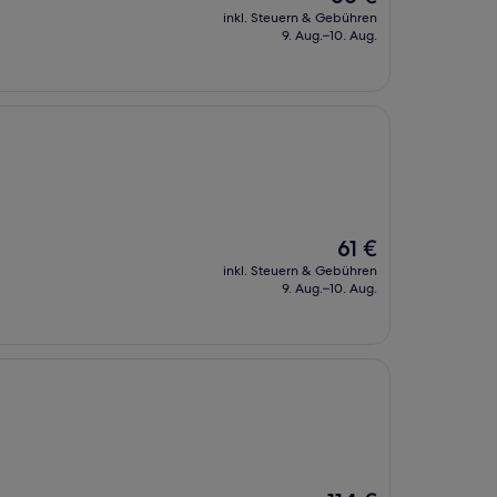
Preis
inkl. Steuern & Gebühren
beträgt
9. Aug.–10. Aug.
66 €
Der
61 €
Preis
inkl. Steuern & Gebühren
beträgt
9. Aug.–10. Aug.
61 €