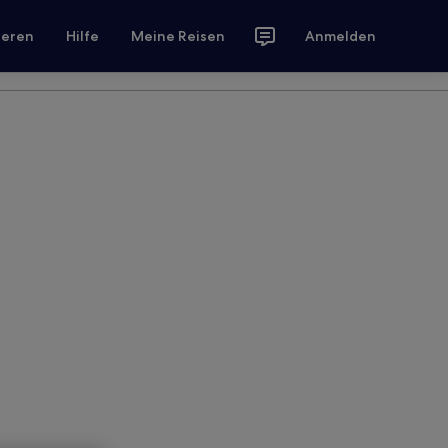
ieren
Hilfe
Meine Reisen
Anmelden