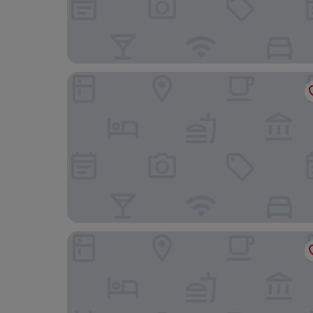
Radisson Blu São Paulo
Condomínio Edifício Living Design