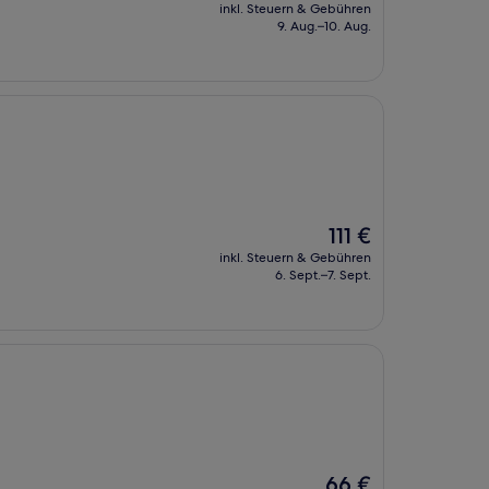
Preis
inkl. Steuern & Gebühren
beträgt
9. Aug.–10. Aug.
61 €
Der
111 €
Preis
inkl. Steuern & Gebühren
beträgt
6. Sept.–7. Sept.
111 €
Der
66 €