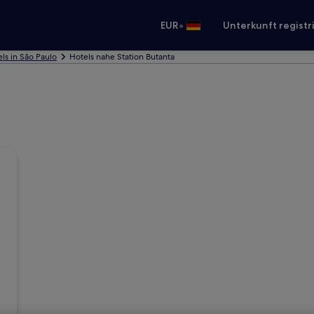
•
EUR
Unterkunft registr
ls in São Paulo
Hotels nahe Station Butanta