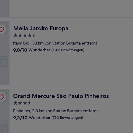
(8
Bewertungen)
Melia Jardim Europa
Melia Jardim Europa
4.5-
Sterne-
Itaim Bibi, 3,1 km von Station Butanta entfernt
Unterkunft
9.0
9,0/10
Wunderbar
(1.012 Bewertungen)
von
10,
Wunderbar,
(1.012
Bewertungen)
Grand Mercure São Paulo Pinheiros
Grand Mercure São Paulo Pinheiros
3.5-
Sterne-
Pinheiros, 2,3 km von Station Butanta entfernt
Unterkunft
9.2
9,2/10
Wunderbar
(790 Bewertungen)
von
10,