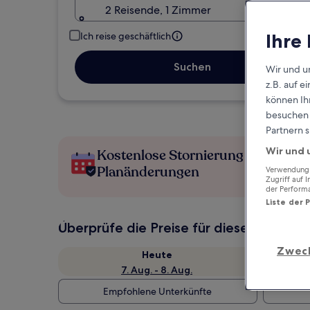
2 Reisende, 1 Zimmer
Ihre
Ich reise geschäftlich
Suchen
Wir und u
z.B. auf 
können Ihr
besuchen S
Partnern s
Wir und 
Kostenlose Stornierung bei
Planänderungen
Verwendung g
Zugriff auf 
der Perform
Liste der 
Überprüfe die Preise für diese Daten
Zwec
Heute
7. Aug. - 8. Aug.
Empfohlene Unterkünfte