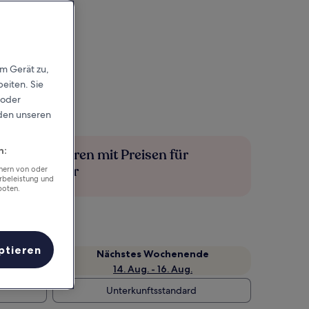
em Gerät zu,
eiten. Sie
 oder
rden unseren
n:
Mehr sparen mit Preisen für
Mitglieder
chern von oder
rbeleistung und
boten.
ptieren
Nächstes Wochenende
14. Aug. - 16. Aug.
Unterkunftsstandard