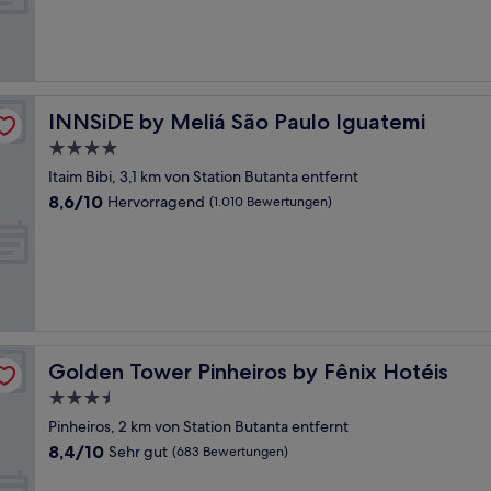
Hervorragend,
(232
Bewertungen)
INNSiDE by Meliá São Paulo Iguatemi
INNSiDE by Meliá São Paulo Iguatemi
4.0-
Sterne-
Itaim Bibi, 3,1 km von Station Butanta entfernt
Unterkunft
8.6
8,6/10
Hervorragend
(1.010 Bewertungen)
von
10,
Hervorragend,
(1.010
Bewertungen)
Golden Tower Pinheiros by Fênix Hotéis
Golden Tower Pinheiros by Fênix Hotéis
3.5-
Sterne-
Pinheiros, 2 km von Station Butanta entfernt
Unterkunft
8.4
8,4/10
Sehr gut
(683 Bewertungen)
von
10,