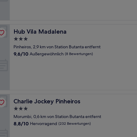
Wunderbar,
(790
Bewertungen)
Hub Vila Madalena
Hub Vila Madalena
3.0-
Sterne-
Pinheiros, 2,9 km von Station Butanta entfernt
Unterkunft
9.6
9,6/10
Außergewöhnlich
(8 Bewertungen)
von
10,
Außergewöhnlich,
(8
Bewertungen)
Charlie Jockey Pinheiros
Charlie Jockey Pinheiros
3.0-
Sterne-
Morumbi, 0,6 km von Station Butanta entfernt
Unterkunft
8.8
8,8/10
Hervorragend
(232 Bewertungen)
von
10,