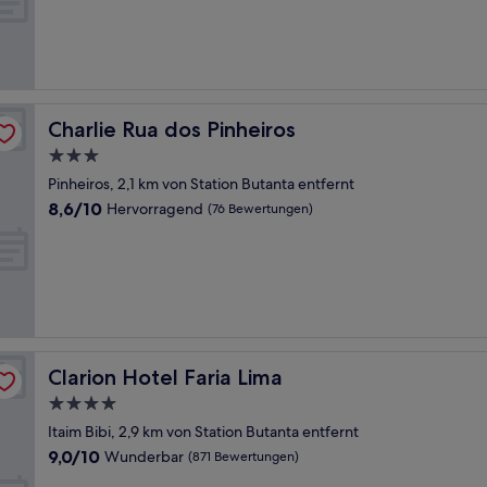
Sehr
gut,
(683
Bewertungen)
Charlie Rua dos Pinheiros
Charlie Rua dos Pinheiros
3.0-
Sterne-
Pinheiros, 2,1 km von Station Butanta entfernt
Unterkunft
8.6
8,6/10
Hervorragend
(76 Bewertungen)
von
10,
Hervorragend,
(76
Bewertungen)
Clarion Hotel Faria Lima
Clarion Hotel Faria Lima
4.0-
Sterne-
Itaim Bibi, 2,9 km von Station Butanta entfernt
Unterkunft
9.0
9,0/10
Wunderbar
(871 Bewertungen)
von