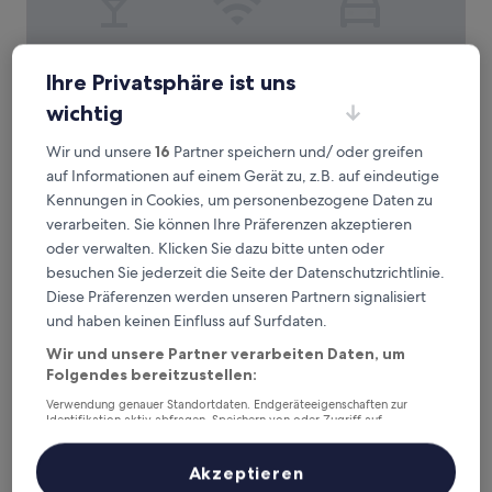
Vem pro Copan
Vem pro Copan
Ihre Privatsphäre ist uns
3.0-
wichtig
Sterne-
República, 2 km von Station Pedro II entfernt
Unterkunft
9.8
9,8/10
Außergewöhnlich
(13 Bewertungen)
Wir und unsere
16
Partner speichern und/ oder greifen
von
auf Informationen auf einem Gerät zu, z.B. auf eindeutige
Der
49 €
10,
Kennungen in Cookies, um personenbezogene Daten zu
Preis
Außergewöhnlich,
inkl. Steuern & Gebühren
beträgt
verarbeiten. Sie können Ihre Präferenzen akzeptieren
8. Sept.–9. Sept.
(13
49 €
Bewertungen)
oder verwalten. Klicken Sie dazu bitte unten oder
Urban L
besuchen Sie jederzeit die Seite der Datenschutzrichtlinie.
Diese Präferenzen werden unseren Partnern signalisiert
und haben keinen Einfluss auf Surfdaten.
Wir und unsere Partner verarbeiten Daten, um
Folgendes bereitzustellen:
Verwendung genauer Standortdaten. Endgeräteeigenschaften zur
Identifikation aktiv abfragen. Speichern von oder Zugriff auf
Informationen auf einem Endgerät. Personalisierte Werbung und
Inhalte, Messung von Werbeleistung und der Performance von Inhalten,
Zielgruppenforschung sowie Entwicklung und Verbesserung von
Akzeptieren
Angeboten.