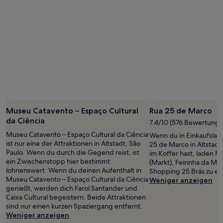
Museu Catavento – Espaço Cultural
Rua 25 de Marco
da Ciência
7.4/10 (576 Bewertunge
Museu Catavento – Espaço Cultural da Ciência
Wenn du in Einkaufslau
ist nur eine der Attraktionen in Altstadt, São
25 de Marco in Altstadt
Paulo. Wenn du durch die Gegend reist, ist
im Koffer hast, laden 
ein Zwischenstopp hier bestimmt
(Markt), Feirinha da M
lohnenswert. Wenn du deinen Aufenthalt in
Shopping 25 Brás zu e
Museu Catavento – Espaço Cultural da Ciência
Weniger anzeigen
genießt, werden dich Farol Santander und
Caixa Cultural begeistern. Beide Attraktionen
sind nur einen kurzen Spaziergang entfernt.
Weniger anzeigen