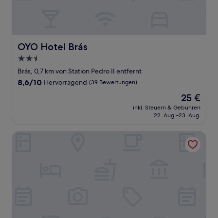
OYO Hotel Brás
OYO Hotel Brás
2.5-
Sterne-
Brás, 0,7 km von Station Pedro II entfernt
Unterkunft
8.6
8,6/10
Hervorragend
(39 Bewertungen)
von
Der
25 €
10,
Preis
Hervorragend,
inkl. Steuern & Gebühren
beträgt
22. Aug.–23. Aug.
(39
25 €
Bewertungen)
Hotel Cinelândia