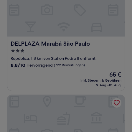
DELPLAZA Marabá São Paulo
DELPLAZA Marabá São Paulo
3.0-
Sterne-
República, 1,8 km von Station Pedro II entfernt
Unterkunft
8.8
8,8/10
Hervorragend
(722 Bewertungen)
von
Der
65 €
10,
Preis
Hervorragend,
inkl. Steuern & Gebühren
beträgt
9. Aug.–10. Aug.
(722
65 €
Bewertungen)
Hotel Global Grupos