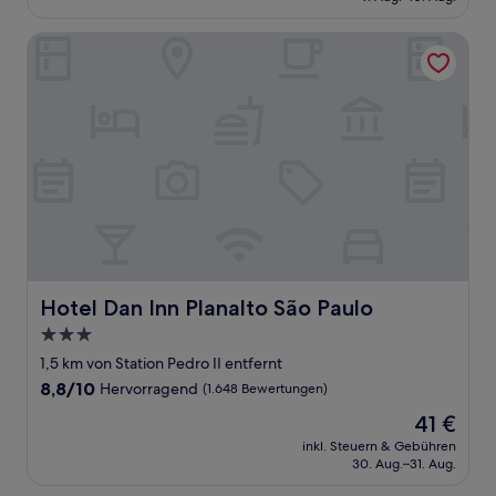
50 €
Bewertungen)
Hotel Dan Inn Planalto São Paulo
Hotel Dan Inn Planalto São Paulo
Hotel Dan Inn Planalto São Paulo
3.0-
Sterne-
1,5 km von Station Pedro II entfernt
Unterkunft
8.8
8,8/10
Hervorragend
(1.648 Bewertungen)
von
Der
41 €
10,
Preis
Hervorragend,
inkl. Steuern & Gebühren
beträgt
30. Aug.–31. Aug.
(1.648
41 €
Bewertungen)