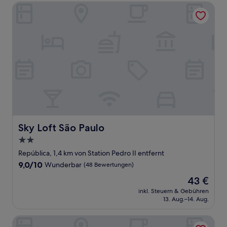
Sky Loft São Paulo
Sky Loft São Paulo
Sky Loft São Paulo
2.0-
Sterne-
República, 1,4 km von Station Pedro II entfernt
Unterkunft
9.0
9,0/10
Wunderbar
(48 Bewertungen)
von
Der
43 €
10,
Preis
Wunderbar,
inkl. Steuern & Gebühren
beträgt
13. Aug.–14. Aug.
(48
43 €
Bewertungen)
Studio Aurora Paulista 606