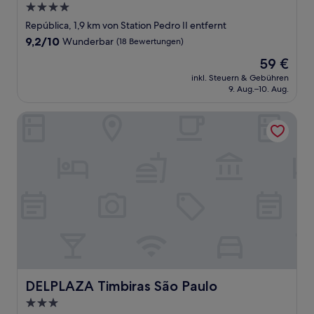
4.0-
Sterne-
República, 1,9 km von Station Pedro II entfernt
Unterkunft
9.2
9,2/10
Wunderbar
(18 Bewertungen)
von
Der
59 €
10,
Preis
Wunderbar,
inkl. Steuern & Gebühren
beträgt
9. Aug.–10. Aug.
(18
59 €
Bewertungen)
DELPLAZA Timbiras São Paulo
DELPLAZA Timbiras São Paulo
DELPLAZA Timbiras São Paulo
3.0-