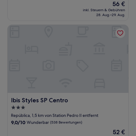
Der
56 €
10,
Preis
Wunderbar,
inkl. Steuern & Gebühren
beträgt
28. Aug.–29. Aug.
(395
56 €
Bewertungen)
Ibis Styles SP Centro
Ibis Styles SP Centro
Ibis Styles SP Centro
3.0-
Sterne-
República, 1,5 km von Station Pedro II entfernt
Unterkunft
9.0
9,0/10
Wunderbar
(538 Bewertungen)
von
Der
52 €
10,