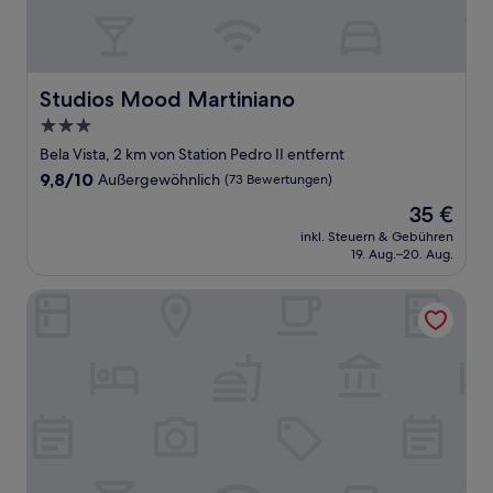
Studios Mood Martiniano
Studios Mood Martiniano
3.0-
Sterne-
Bela Vista, 2 km von Station Pedro II entfernt
Unterkunft
9.8
9,8/10
Außergewöhnlich
(73 Bewertungen)
von
Der
35 €
10,
Preis
Außergewöhnlich,
inkl. Steuern & Gebühren
beträgt
19. Aug.–20. Aug.
(73
35 €
Bewertungen)
Vem pro Copan