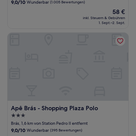
Unterkunft
9.0
9,0/10
Wunderbar
(1.005 Bewertungen)
von
Der
58 €
10,
Preis
Wunderbar,
inkl. Steuern & Gebühren
beträgt
1. Sept.–2. Sept.
(1.005
58 €
Bewertungen)
Apê Brás - Shopping Plaza Polo
Apê Brás - Shopping Plaza Polo
Apê Brás - Shopping Plaza Polo
3.0-
Sterne-
Brás, 1,6 km von Station Pedro II entfernt
Unterkunft
9.0
9,0/10
Wunderbar
(395 Bewertungen)
von