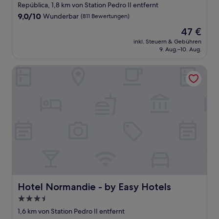
Sterne-
República, 1,8 km von Station Pedro II entfernt
Unterkunft
9.0
9,0/10
Wunderbar
(811 Bewertungen)
von
Der
47 €
10,
Preis
Wunderbar,
inkl. Steuern & Gebühren
beträgt
9. Aug.–10. Aug.
(811
47 €
Bewertungen)
Hotel Normandie - by Easy Hotels
Hotel Normandie - by Easy Hotels
Hotel Normandie - by Easy Hotels
3.5-
Sterne-
1,6 km von Station Pedro II entfernt