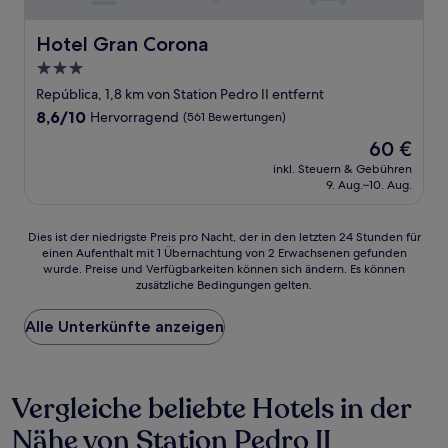
Hotel Gran Corona
Hotel Gran Corona
3.0-
Sterne-
República, 1,8 km von Station Pedro II entfernt
Unterkunft
8.6
8,6/10
Hervorragend
(561 Bewertungen)
von
Der
60 €
10,
Preis
Hervorragend,
inkl. Steuern & Gebühren
beträgt
9. Aug.–10. Aug.
(561
60 €
Bewertungen)
Dies
Dies ist der niedrigste Preis pro Nacht, der in den letzten 24 Stunden für
einen Aufenthalt mit 1 Übernachtung von 2 Erwachsenen gefunden
ist
wurde. Preise und Verfügbarkeiten können sich ändern. Es können
der
zusätzliche Bedingungen gelten.
niedrigste
Preis
Alle Unterkünfte anzeigen
pro
Nacht,
der
in
Vergleiche beliebte Hotels in der
den
letzten
Nähe von Station Pedro II
24 Stunden