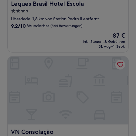
Leques Brasil Hotel Escola
Leques Brasil Hotel Escola
3.5-
Sterne-
Liberdade, 1,8 km von Station Pedro II entfernt
Unterkunft
9.2
9,2/10
Wunderbar
(544 Bewertungen)
von
Der
87 €
10,
Preis
Wunderbar,
inkl. Steuern & Gebühren
beträgt
31. Aug.–1. Sept.
(544
87 €
Bewertungen)
VN Consolação
VN Consolação
VN Consolação