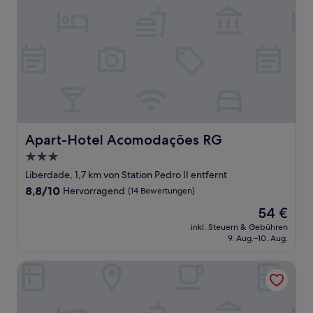
Apart-Hotel Acomodações RG
Apart-Hotel Acomodações RG
3.0-
Sterne-
Liberdade, 1,7 km von Station Pedro II entfernt
Unterkunft
8.8
8,8/10
Hervorragend
(14 Bewertungen)
von
Der
54 €
10,
Preis
Hervorragend,
inkl. Steuern & Gebühren
beträgt
9. Aug.–10. Aug.
(14
54 €
Bewertungen)
Hotel Paramount - São Paulo