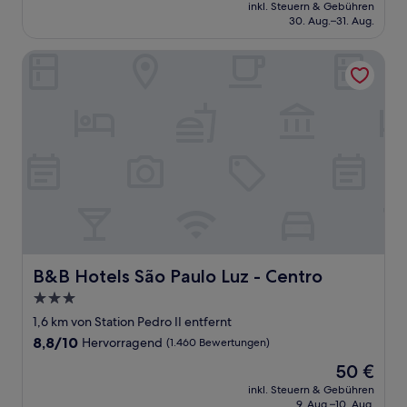
Preis
Wunderbar,
inkl. Steuern & Gebühren
beträgt
30. Aug.–31. Aug.
(538
52 €
Bewertungen)
B&B Hotels São Paulo Luz - Centro
B&B Hotels São Paulo Luz - Centro
B&B Hotels São Paulo Luz - Centro
3.0-
Sterne-
1,6 km von Station Pedro II entfernt
Unterkunft
8.8
8,8/10
Hervorragend
(1.460 Bewertungen)
von
Der
50 €
10,
Preis
Hervorragend,
inkl. Steuern & Gebühren
beträgt
9. Aug.–10. Aug.
(1.460