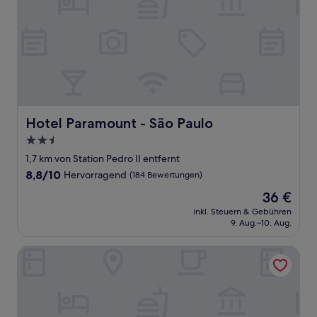
Hotel Paramount - São Paulo
Hotel Paramount - São Paulo
2.5-
Sterne-
1,7 km von Station Pedro II entfernt
Unterkunft
8.8
8,8/10
Hervorragend
(184 Bewertungen)
von
Der
36 €
10,
Preis
Hervorragend,
inkl. Steuern & Gebühren
beträgt
9. Aug.–10. Aug.
(184
36 €
Bewertungen)
DELPLAZA Marabá São Paulo