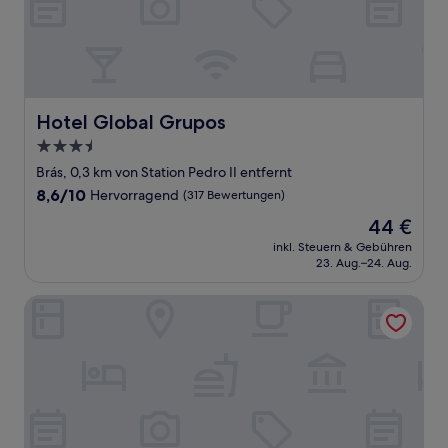
Hotel Global Grupos
Hotel Global Grupos
3.5-
Sterne-
Brás, 0,3 km von Station Pedro II entfernt
Unterkunft
8.6
8,6/10
Hervorragend
(317 Bewertungen)
von
Der
44 €
10,
Preis
Hervorragend,
inkl. Steuern & Gebühren
beträgt
23. Aug.–24. Aug.
(317
44 €
Bewertungen)
OYO Hotel Brás