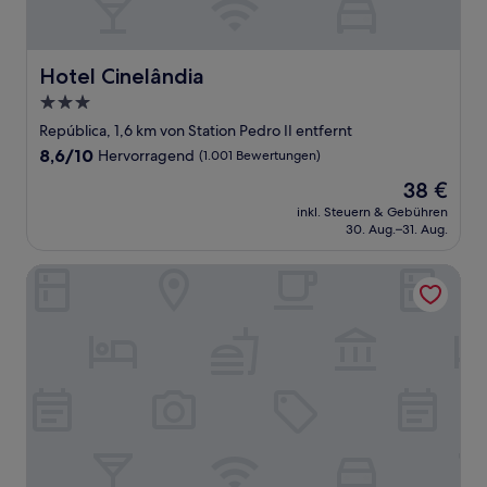
Hotel Cinelândia
Hotel Cinelândia
3.0-
Sterne-
República, 1,6 km von Station Pedro II entfernt
Unterkunft
8.6
8,6/10
Hervorragend
(1.001 Bewertungen)
von
Der
38 €
10,
Preis
Hervorragend,
inkl. Steuern & Gebühren
beträgt
30. Aug.–31. Aug.
(1.001
38 €
Bewertungen)
Hotel Gran Corona