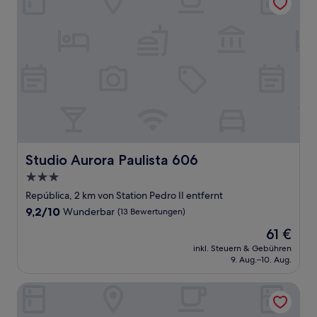
Studio Aurora Paulista 606
Studio Aurora Paulista 606
3.0-
Sterne-
República, 2 km von Station Pedro II entfernt
Unterkunft
9.2
9,2/10
Wunderbar
(13 Bewertungen)
von
Der
61 €
10,
Preis
Wunderbar,
inkl. Steuern & Gebühren
beträgt
9. Aug.–10. Aug.
(13
61 €
Bewertungen)
Apart-Hotel Acomodações RG