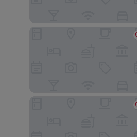
Robert Treat Hotel
Hampton Inn & Suites Newark-Harrison-Riverwa