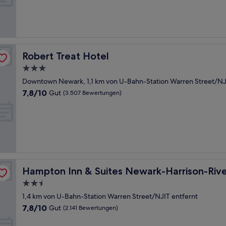
Hervorragend,
(1.006
Bewertungen)
Robert Treat Hotel
Robert Treat Hotel
3.0-
Sterne-
Downtown Newark, 1,1 km von U-Bahn-Station Warren Street/NJ
Unterkunft
7.8
7,8/10
Gut
(3.507 Bewertungen)
von
10,
Gut,
(3.507
Bewertungen)
lk
Hampton Inn & Suites Newark-Harrison-Riverwalk
Hampton Inn & Suites Newark-Harrison-Riv
2.5-
Sterne-
1,4 km von U-Bahn-Station Warren Street/NJIT entfernt
Unterkunft
7.8
7,8/10
Gut
(2.141 Bewertungen)
von
10,