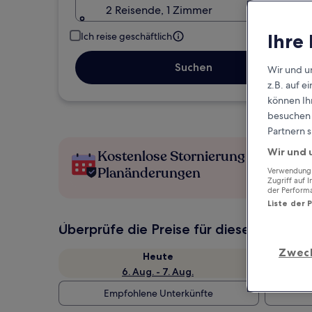
2 Reisende, 1 Zimmer
Ihre
Ich reise geschäftlich
Suchen
Wir und u
z.B. auf 
können Ihr
besuchen S
Partnern s
Wir und 
Kostenlose Stornierung bei
Planänderungen
Verwendung g
Zugriff auf 
der Perform
Liste der 
Überprüfe die Preise für diese Daten
Zwec
Heute
6. Aug. - 7. Aug.
Empfohlene Unterkünfte