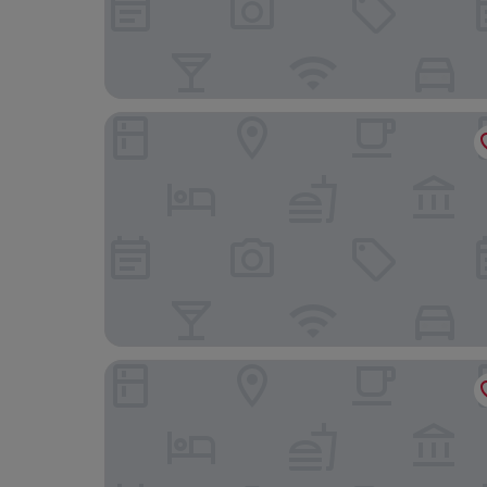
Divine Villa and Resorts- 67 Sherman Ave
Motel Casa Downtown Guest House