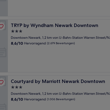
(68
Bewertungen)
TRYP by Wyndham Newark Downtown
TRYP by Wyndham Newark Downtown
3.0-
Sterne-
Downtown Newark, 1,2 km von U-Bahn-Station Warren Street/NJ
Unterkunft
8.6
8,6/10
Hervorragend
(2.679 Bewertungen)
von
10,
Hervorragend,
(2.679
Bewertungen)
Courtyard by Marriott Newark Downtown
Courtyard by Marriott Newark Downtown
3.0-
Sterne-
Downtown Newark, 1,2 km von U-Bahn-Station Warren Street/NJ
Unterkunft
8.6
8,6/10
Hervorragend
(1.006 Bewertungen)
von
10,