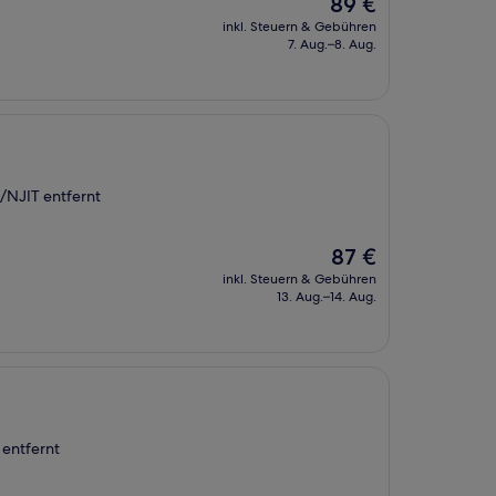
Der
89 €
Preis
inkl. Steuern & Gebühren
beträgt
7. Aug.–8. Aug.
89 €
/NJIT entfernt
Der
87 €
Preis
inkl. Steuern & Gebühren
beträgt
13. Aug.–14. Aug.
87 €
 entfernt