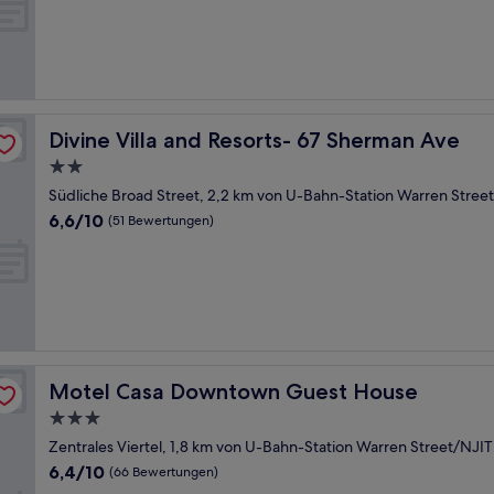
10,
(22
Bewertungen)
Divine Villa and Resorts- 67 Sherman Ave
Divine Villa and Resorts- 67 Sherman Ave
2.0-
Sterne-
Südliche Broad Street, 2,2 km von U-Bahn-Station Warren Street
Unterkunft
6.6
6,6/10
(51 Bewertungen)
von
10,
(51
Bewertungen)
Motel Casa Downtown Guest House
Motel Casa Downtown Guest House
3.0-
Sterne-
Zentrales Viertel, 1,8 km von U-Bahn-Station Warren Street/NJIT
Unterkunft
6.4
6,4/10
(66 Bewertungen)
von