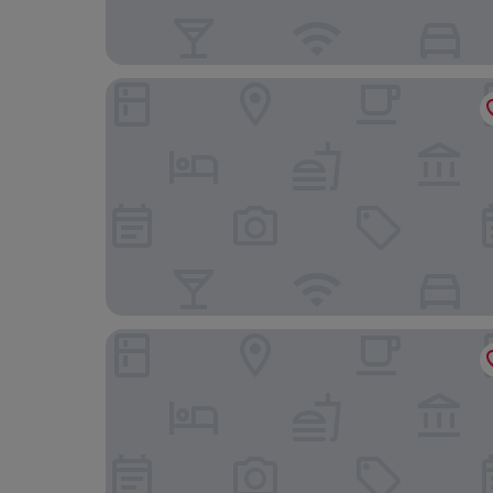
Four Points by Sheraton Newark Airport
Crystal Room