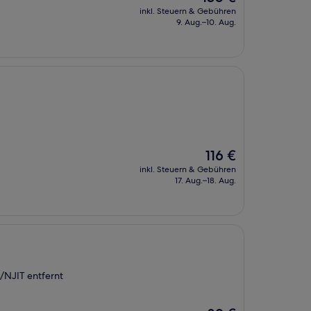
Preis
inkl. Steuern & Gebühren
beträgt
9. Aug.–10. Aug.
130 €
Der
116 €
Preis
inkl. Steuern & Gebühren
beträgt
17. Aug.–18. Aug.
116 €
/NJIT entfernt