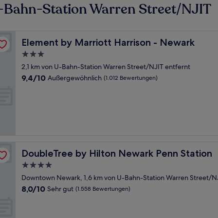
-Bahn-Station Warren Street/NJIT
Element by Marriott Harrison - Newark
Element by Marriott Harrison - Newark
3.0-
Sterne-
2,1 km von U-Bahn-Station Warren Street/NJIT entfernt
Unterkunft
9.4
9,4/10
Außergewöhnlich
(1.012 Bewertungen)
von
10,
Außergewöhnlich,
(1.012
Bewertungen)
DoubleTree by Hilton Newark Penn Station
DoubleTree by Hilton Newark Penn Station
4.0-
Sterne-
Downtown Newark, 1,6 km von U-Bahn-Station Warren Street/NJ
Unterkunft
8.0
8,0/10
Sehr gut
(1.558 Bewertungen)
von
10,
Sehr