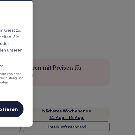
em Gerät zu,
eiten. Sie
 oder
rden unseren
n:
Mehr sparen mit Preisen für
Mitglieder
chern von oder
rbeleistung und
boten.
ptieren
Nächstes Wochenende
14. Aug. - 16. Aug.
Unterkunftsstandard