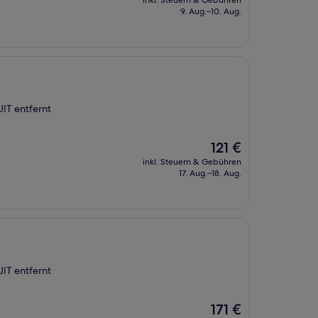
inkl. Steuern & Gebühren
beträgt
9. Aug.–10. Aug.
63 €
IT entfernt
Der
121 €
Preis
inkl. Steuern & Gebühren
beträgt
17. Aug.–18. Aug.
121 €
IT entfernt
Der
171 €