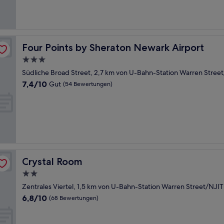
gut,
(1.558
Bewertungen)
Four Points by Sheraton Newark Airport
Four Points by Sheraton Newark Airport
3.0-
Sterne-
Südliche Broad Street, 2,7 km von U-Bahn-Station Warren Street
Unterkunft
7.4
7,4/10
Gut
(54 Bewertungen)
von
10,
Gut,
(54
Bewertungen)
Crystal Room
Crystal Room
2.0-
Sterne-
Zentrales Viertel, 1,5 km von U-Bahn-Station Warren Street/NJIT
Unterkunft
6.8
6,8/10
(68 Bewertungen)
von
10,