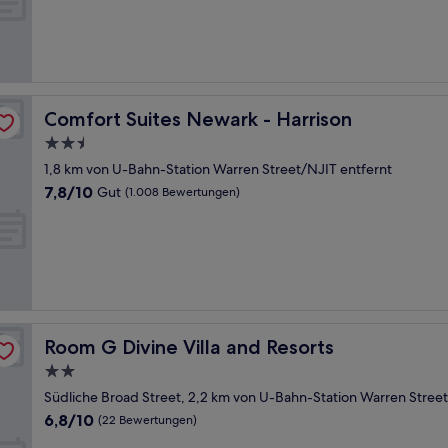
Gut,
(2.141
Bewertungen)
Comfort Suites Newark - Harrison
Comfort Suites Newark - Harrison
2.5-
Sterne-
1,8 km von U-Bahn-Station Warren Street/NJIT entfernt
Unterkunft
7.8
7,8/10
Gut
(1.008 Bewertungen)
von
10,
Gut,
(1.008
Bewertungen)
Room G Divine Villa and Resorts
Room G Divine Villa and Resorts
2.0-
Sterne-
Südliche Broad Street, 2,2 km von U-Bahn-Station Warren Street
Unterkunft
6.8
6,8/10
(22 Bewertungen)
von