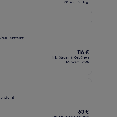
beträgt
30. Aug.–31. Aug.
125 €
/NJIT entfernt
Der
116 €
Preis
inkl. Steuern & Gebühren
beträgt
10. Aug.–11. Aug.
116 €
 entfernt
Der
63 €
Preis