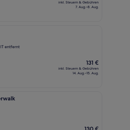
Preis
inkl. Steuern & Gebühren
beträgt
7. Aug.–8. Aug.
171 €
IT entfernt
Der
131 €
Preis
inkl. Steuern & Gebühren
beträgt
14. Aug.–15. Aug.
131 €
erwalk
Der
130 €