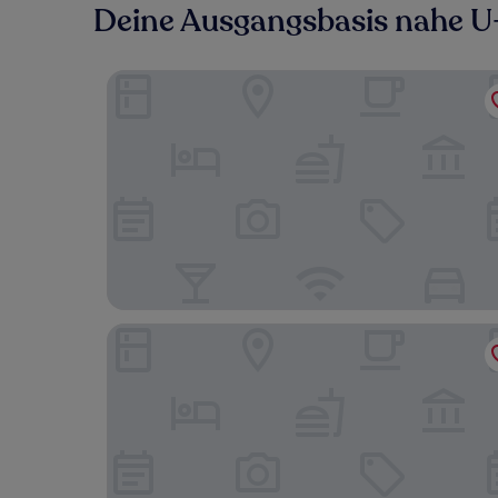
Deine Ausgangsbasis nahe U
Element by Marriott Harrison - Newark
DoubleTree by Hilton Newark Penn Station