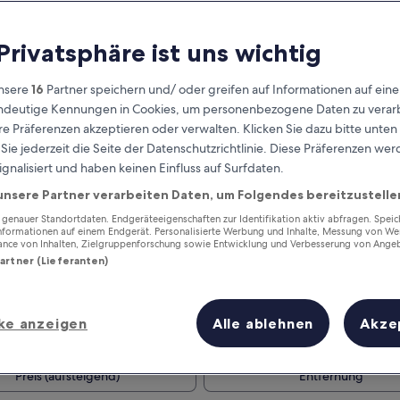
 Privatsphäre ist uns wichtig
nsere
16
Partner speichern und/ oder greifen auf Informationen auf ein
eindeutige Kennungen in Cookies, um personenbezogene Daten zu verarb
e Präferenzen akzeptieren oder verwalten. Klicken Sie dazu bitte unten
ie jederzeit die Seite der Datenschutzrichtlinie. Diese Präferenzen we
ignalisiert und haben keinen Einfluss auf Surfdaten.
unsere Partner verarbeiten Daten, um Folgendes bereitzustelle
Verdiene Prämien für jede
wahrgenommene Übernachtung
enauer Standortdaten. Endgeräteeigenschaften zur Identifikation aktiv abfragen. Spei
Informationen auf einem Endgerät. Personalisierte Werbung und Inhalte, Messung von We
ance von Inhalten, Zielgruppenforschung sowie Entwicklung und Verbesserung von Ange
Partner (Lieferanten)
ke anzeigen
Alle ablehnen
Akze
Morgen
Dieses Wochenende
7. Aug. - 8. Aug.
7. Aug. - 9. Aug.
Preis (aufsteigend)
Entfernung