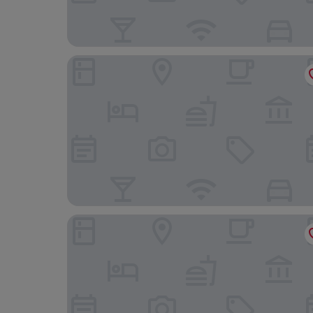
TRYP by Wyndham Newark Downtown
Courtyard by Marriott Newark Downtown