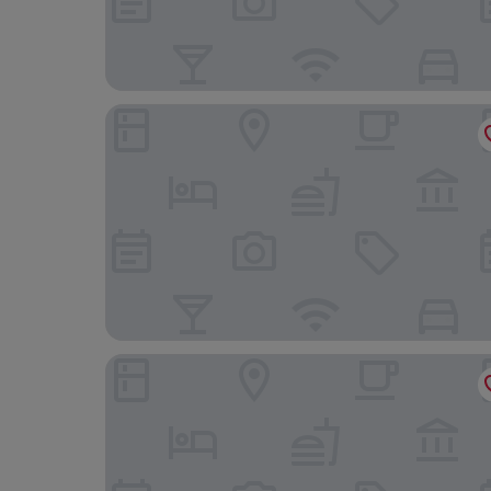
Comfort Suites Newark - Harrison
Room G Divine Villa and Resorts