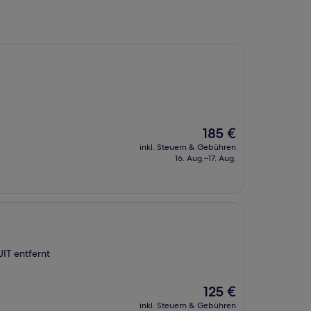
Der
185 €
Preis
inkl. Steuern & Gebühren
beträgt
16. Aug.–17. Aug.
185 €
IT entfernt
Der
125 €
Preis
inkl. Steuern & Gebühren