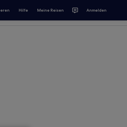
ieren
Hilfe
Meine Reisen
Anmelden