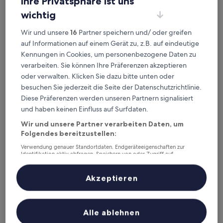
Ihre Privatsphäre ist uns
wichtig
Wir und unsere
16
Partner speichern und/ oder greifen
auf Informationen auf einem Gerät zu, z.B. auf eindeutige
Hangzhou Jiutai Hotel
Hangzhou Jiutai Hotel
Kennungen in Cookies, um personenbezogene Daten zu
3.5-
verarbeiten. Sie können Ihre Präferenzen akzeptieren
Sterne-
oder verwalten. Klicken Sie dazu bitte unten oder
Qianjiang New Town, 3,2 km von U-Bahn-Station Jiangling
Unterkunft
entfernt
besuchen Sie jederzeit die Seite der Datenschutzrichtlinie.
9.6
9,6/10
Außergewöhnlich
Diese Präferenzen werden unseren Partnern signalisiert
(5 Bewertungen)
von
und haben keinen Einfluss auf Surfdaten.
Der
203 €
10,
Preis
Außergewöhnlich,
Wir und unsere Partner verarbeiten Daten, um
inkl. Steuern & Gebühren
beträgt
10. Aug.–11. Aug.
(5
Folgendes bereitzustellen:
203 €
Bewertungen)
Verwendung genauer Standortdaten. Endgeräteeigenschaften zur
Ji Hotel
Identifikation aktiv abfragen. Speichern von oder Zugriff auf
Informationen auf einem Endgerät. Personalisierte Werbung und
Inhalte, Messung von Werbeleistung und der Performance von Inhalten,
Zielgruppenforschung sowie Entwicklung und Verbesserung von
Akzeptieren
Angeboten.
Liste der Partner (Lieferanten)
Alle ablehnen