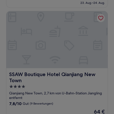
beträgt
23. Aug.–24. Aug.
24 €
SSAW Boutique Hotel Qianjiang New Town
SSAW Boutique Hotel Qianjiang New Town
SSAW Boutique Hotel Qianjiang New
Town
4.0-
Sterne-
Qianjiang New Town, 2,7 km von U-Bahn-Station Jiangling
Unterkunft
entfernt
7.8
7,8/10
Gut
(9 Bewertungen)
von
Der
64 €
10,