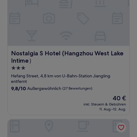
Nostalgia S Hotel (Hangzhou West Lake Intime）
Nostalgia S Hotel (Hangzhou West Lake
Intime）
3.0-
Sterne-
Hefang Street, 4,8 km von U-Bahn-Station Jiangling
Unterkunft
entfernt
9.8
9,8/10
Außergewöhnlich
(27 Bewertungen)
von
Der
40 €
10,
Preis
Außergewöhnlich,
inkl. Steuern & Gebühren
beträgt
11. Aug.–12. Aug.
(27
40 €
Bewertungen)
SKYBIRD Hotel