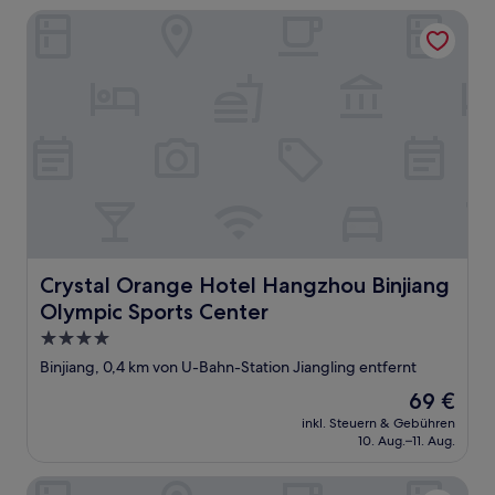
Crystal Orange Hotel Hangzhou Binjiang Olympic Sports 
Crystal Orange Hotel Hangzhou Binjiang Olympic Sports
Crystal Orange Hotel Hangzhou Binjiang
Olympic Sports Center
4.0-
Sterne-
Binjiang, 0,4 km von U-Bahn-Station Jiangling entfernt
Unterkunft
Der
69 €
Preis
inkl. Steuern & Gebühren
beträgt
10. Aug.–11. Aug.
69 €
Ginlan jia hotel Hangzhou Xintiandi