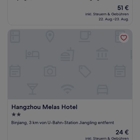
Unterkunft
Der
51 €
Preis
inkl. Steuern & Gebühren
beträgt
22. Aug.–23. Aug.
51 €
Hangzhou Melas Hotel
Hangzhou Melas Hotel
Hangzhou Melas Hotel
2.0-
Sterne-
Binjiang, 3 km von U-Bahn-Station Jiangling entfernt
Unterkunft
Der
24 €
Preis
inkl. Steuern & Gebühren