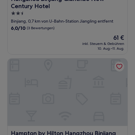
Century Hotel
2.5-
Sterne-
Binjiang, 0,7 km von U-Bahn-Station Jiangling entfernt
Unterkunft
6.0
6,0/10
(3 Bewertungen)
von
Der
61 €
10,
Preis
(3
inkl. Steuern & Gebühren
beträgt
10. Aug.–11. Aug.
Bewertungen)
61 €
Hampton by Hilton Hangzhou Binjiang
Hampton by Hilton Hangzhou Binjiang
Hampton by Hilton Hangzhou Binjiang