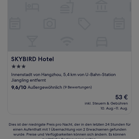
SKYBIRD Hotel
SKYBIRD Hotel
3.0-
Sterne-
Innenstadt von Hangzhou, 5,4 km von U-Bahn-Station
Unterkunft
Jiangling entfernt
9.6
9,6/10
Außergewöhnlich
(9 Bewertungen)
von
Der
53 €
10,
Preis
Außergewöhnlich,
inkl. Steuern & Gebühren
beträgt
10. Aug.–11. Aug.
(9
53 €
Bewertungen)
Dies
Dies ist der niedrigste Preis pro Nacht, der in den letzten 24 Stunden für
einen Aufenthalt mit 1 Übernachtung von 2 Erwachsenen gefunden
ist
wurde. Preise und Verfügbarkeiten können sich ändern. Es können
der