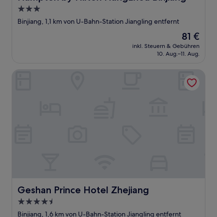
3.0-
Sterne-
Binjiang, 1,1 km von U-Bahn-Station Jiangling entfernt
Unterkunft
Der
81 €
Preis
inkl. Steuern & Gebühren
beträgt
10. Aug.–11. Aug.
81 €
Geshan Prince Hotel Zhejiang
Geshan Prince Hotel Zhejiang
Geshan Prince Hotel Zhejiang
4.5-
Sterne-
Binjiang, 1,6 km von U-Bahn-Station Jiangling entfernt