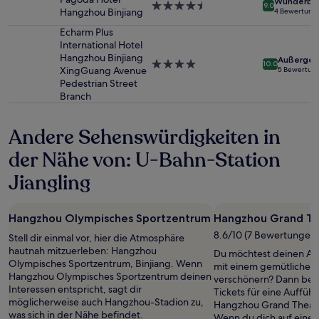
Wunderba
4.5-
können
9.0
Hangzhou Binjiang
4 Bewertung
Sterne-
zusätzliche
Unterkunft
Bedingungen
Echarm Plus
gelten.
International Hotel
Hangzhou Binjiang
Außergew
4.0-
10.0
XingGuang Avenue
5 Bewertun
Sterne-
Pedestrian Street
Unterkunft
Branch
Andere Sehenswürdigkeiten in
der Nähe von: U-Bahn-Station
Jiangling
Hangzhou Olympisches Sportzentrum
Hangzhou Grand Th
8.6/10 (7 Bewertungen)
Stell dir einmal vor, hier die Atmosphäre
hautnah mitzuerleben: Hangzhou
Du möchtest deinen Auf
Olympisches Sportzentrum, Binjiang. Wenn
mit einem gemütlichen
Hangzhou Olympisches Sportzentrum deinen
verschönern? Dann beso
Interessen entspricht, sagt dir
Tickets für eine Aufführ
möglicherweise auch Hangzhou-Stadion zu,
Hangzhou Grand Theatr
was sich in der Nähe befindet.
Wenn du dich auf eine 