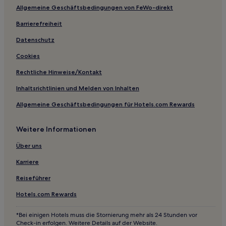
Allgemeine Geschäftsbedingungen von FeWo-direkt
Hotels nahe Baopu Taoist Temple
Barrierefreiheit
Hotels nahe Qingchun-Platz-Station
Datenschutz
Hotels nahe Phönix-Moschee
Cookies
Hotels nahe U-Bahn-Station Hangfachang
Hotels nahe U-Bahn-Station Xingqiao
Rechtliche Hinweise/Kontakt
Hotels nahe Hangzhou Convention and Exhibition Center
Inhaltsrichtlinien und Melden von Inhalten
Station
Allgemeine Geschäftsbedingungen für Hotels.com Rewards
Gasthäuser in Wuzhen
Gasthäuser in Zhoushan
Weitere Informationen
B&B in Huzhou
Über uns
Gasthäuser in Huzhou
Karriere
Hotel-Resorts in Hangzhou
Reiseführer
Aparthotels in Hangzhou
Hotels.com Rewards
B&B in Hangzhou
*Bei einigen Hotels muss die Stornierung mehr als 24 Stunden vor
Gasthäuser in Hangzhou
Check-in erfolgen. Weitere Details auf der Website.