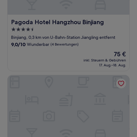
Pagoda Hotel Hangzhou Binjiang
Pagoda Hotel Hangzhou Binjiang
4.5-
Sterne-
Binjiang, 0,3 km von U-Bahn-Station Jiangling entfernt
Unterkunft
9.0
9,0/10
Wunderbar
(4 Bewertungen)
von
Der
75 €
10,
Preis
Wunderbar,
inkl. Steuern & Gebühren
beträgt
17. Aug.–18. Aug.
(4
75 €
Bewertungen)
Echarm Plus International Hotel Hangzhou Binjiang XingG