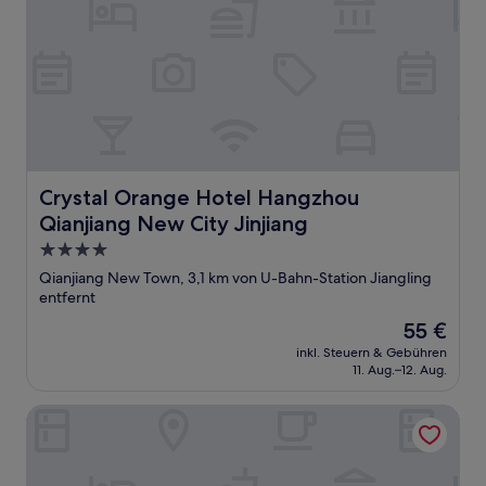
Crystal Orange Hotel Hangzhou Qianjiang New City Jinj
Crystal Orange Hotel Hangzhou
Qianjiang New City Jinjiang
4.0-
Sterne-
Qianjiang New Town, 3,1 km von U-Bahn-Station Jiangling
Unterkunft
entfernt
Der
55 €
Preis
inkl. Steuern & Gebühren
beträgt
11. Aug.–12. Aug.
55 €
Nostalgia S Hotel (Hangzhou West Lake Intime）