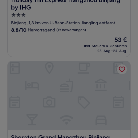
Holiday Inn Express Hangzhou Binjiang
by IHG
3.0-
Sterne-
Binjiang, 1,3 km von U-Bahn-Station Jiangling entfernt
Unterkunft
8.8
8,8/10
Hervorragend
(19 Bewertungen)
von
Der
53 €
10,
Preis
Hervorragend,
inkl. Steuern & Gebühren
beträgt
23. Aug.–24. Aug.
(19
53 €
Bewertungen)
Sheraton Grand Hangzhou Binjiang Hotel
Sheraton Grand Hangzhou Binjiang Hotel
Sheraton Grand Hangzhou Binjiang