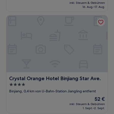
Preis
Gut,
inkl. Steuern & Gebühren
beträgt
16. Aug.–17. Aug.
(9
64 €
Bewertungen)
Crystal Orange Hotel Binjiang Star Ave.
Crystal Orange Hotel Binjiang Star Ave.
Crystal Orange Hotel Binjiang Star Ave.
4.0-
Sterne-
Binjiang, 0,4 km von U-Bahn-Station Jiangling entfernt
Unterkunft
Der
52 €
Preis
inkl. Steuern & Gebühren
beträgt
1. Sept.–2. Sept.
52 €