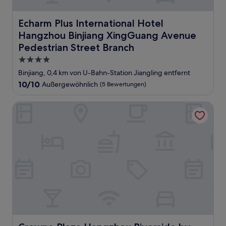
Echarm Plus International Hotel Hangzhou Binjiang Xin
Echarm Plus International Hotel
Hangzhou Binjiang XingGuang Avenue
Pedestrian Street Branch
4.0-
Sterne-
Binjiang, 0,4 km von U-Bahn-Station Jiangling entfernt
Unterkunft
10.0
10/10
Außergewöhnlich
(5 Bewertungen)
von
10,
Crowne Plaza Hangzhou Riverside by IHG
Außergewöhnlich,
(5
Bewertungen)
Crowne Plaza Hangzhou Riverside by IHG