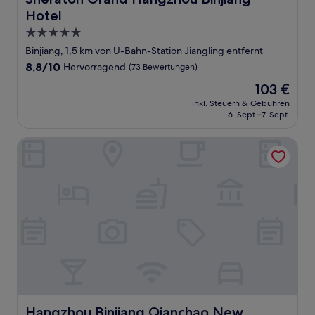
Hotel
5.0-
Sterne-
Binjiang, 1,5 km von U-Bahn-Station Jiangling entfernt
Unterkunft
8.8
8,8/10
Hervorragend
(73 Bewertungen)
von
Der
103 €
10,
Preis
Hervorragend,
inkl. Steuern & Gebühren
beträgt
6. Sept.–7. Sept.
(73
103 €
Bewertungen)
Hangzhou Binjiang Qianchao New Century Hotel
Hangzhou Binjiang Qianchao New Century Hotel
Hangzhou Binjiang Qianchao New