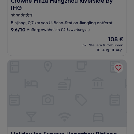
Crowne Plaza Hangzhou Riverside by
IHG
4.5-
Sterne-
Binjiang, 0,7 km von U-Bahn-Station Jiangling entfernt
Unterkunft
9.6
9,6/10
Außergewöhnlich
(12 Bewertungen)
von
Der
108 €
10,
Preis
Außergewöhnlich,
inkl. Steuern & Gebühren
beträgt
10. Aug.–11. Aug.
(12
108 €
Bewertungen)
Holiday Inn Express Hangzhou Binjiang by IHG
Holiday Inn Express Hangzhou Binjiang by IHG