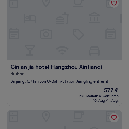
Ginlan jia hotel Hangzhou Xintiandi
Ginlan jia hotel Hangzhou Xintiandi
3.0-
Sterne-
Binjiang, 0,7 km von U-Bahn-Station Jiangling entfernt
Unterkunft
Der
577 €
Preis
inkl. Steuern & Gebühren
beträgt
10. Aug.–11. Aug.
577 €
Crystal Orange Hotel Hangzhou Qianjiang New City Jinjia